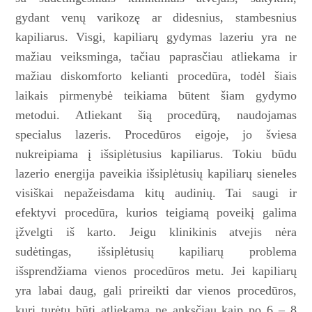
gydant venų varikozę ar didesnius, stambesnius
kapiliarus. Visgi, kapiliarų gydymas lazeriu yra ne
mažiau veiksminga, tačiau paprasčiau atliekama ir
mažiau diskomforto kelianti procedūra, todėl šiais
laikais pirmenybė teikiama būtent šiam gydymo
metodui. Atliekant šią procedūrą, naudojamas
specialus lazeris. Procedūros eigoje, jo šviesa
nukreipiama į išsiplėtusius kapiliarus. Tokiu būdu
lazerio energija paveikia išsiplėtusių kapiliarų sieneles
visiškai nepažeisdama kitų audinių. Tai saugi ir
efektyvi procedūra, kurios teigiamą poveikį galima
įžvelgti iš karto. Jeigu klinikinis atvejis nėra
sudėtingas, išsiplėtusių kapiliarų problema
išsprendžiama vienos procedūros metu. Jei kapiliarų
yra labai daug, gali prireikti dar vienos procedūros,
kuri turėtų būti atliekama ne anksčiau kaip po 6 – 8