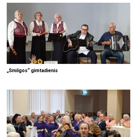
„Smilgos“ gimtadienis