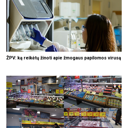
ŽPV: ką reikėtų žinoti apie žmogaus papilomos virusą