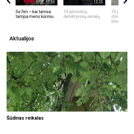
17:50
12:25
Se7en – kai tamsa
10 įsimintinų
10 įtemptų,
tampa meno kūriniu
detektyvinių serialų
stingdančių
istorijų
Aktualijos
Šūdinas reikalas