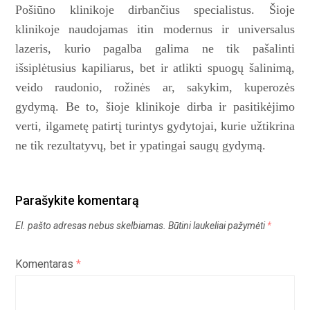
Pošiūno klinikoje dirbančius specialistus. Šioje
klinikoje naudojamas itin modernus ir universalus
lazeris, kurio pagalba galima ne tik pašalinti
išsiplėtusius kapiliarus, bet ir atlikti spuogų šalinimą,
veido raudonio, rožinės ar, sakykim, kuperozės
gydymą. Be to, šioje klinikoje dirba ir pasitikėjimo
verti, ilgametę patirtį turintys gydytojai, kurie užtikrina
ne tik rezultatyvų, bet ir ypatingai saugų gydymą.
Parašykite komentarą
El. pašto adresas nebus skelbiamas.
Būtini laukeliai pažymėti
*
Komentaras
*