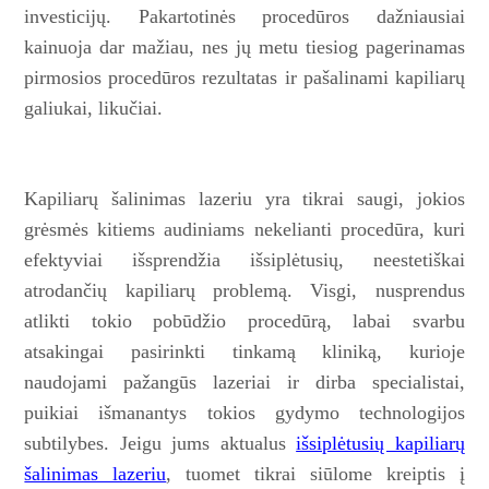
investicijų. Pakartotinės procedūros dažniausiai
kainuoja dar mažiau, nes jų metu tiesiog pagerinamas
pirmosios procedūros rezultatas ir pašalinami kapiliarų
galiukai, likučiai.
Kapiliarų šalinimas lazeriu yra tikrai saugi, jokios
grėsmės kitiems audiniams nekelianti procedūra, kuri
efektyviai išsprendžia išsiplėtusių, neestetiškai
atrodančių kapiliarų problemą. Visgi, nusprendus
atlikti tokio pobūdžio procedūrą, labai svarbu
atsakingai pasirinkti tinkamą kliniką, kurioje
naudojami pažangūs lazeriai ir dirba specialistai,
puikiai išmanantys tokios gydymo technologijos
subtilybes. Jeigu jums aktualus
išsiplėtusių kapiliarų
šalinimas lazeriu​​​​​​​
, tuomet tikrai siūlome kreiptis į