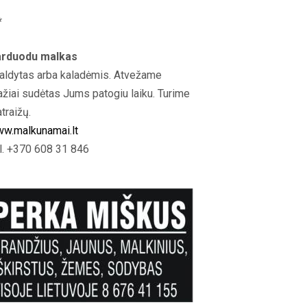
*
rduodu malkas
aldytas arba kaladėmis. Atvežame
ažiai sudėtas Jums patogiu laiku. Turime
atraižų.
w.malkunamai.lt
l. +370 608 31 846