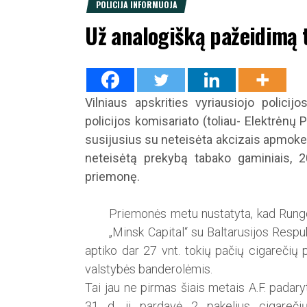
POLICIJA INFORMUOJA
Už analogišką pažeidimą 
Vilniaus apskrities vyriausiojo policij
policijos komisariato (toliau- Elektrėnų
susijusius su neteisėta akcizais apmokes
neteisėtą prekybą tabako gaminiais, 
priemonę.
Priemonės metu nustatyta, kad Rungos
„Minsk Capital“ su Baltarusijos Resp
aptiko dar 27 vnt. tokių pačių cigarečių p
valstybės banderolėmis.
Tai jau ne pirmas šiais metais A.F. padar
31 d. ji pardavė 2 pakelius cigarečių