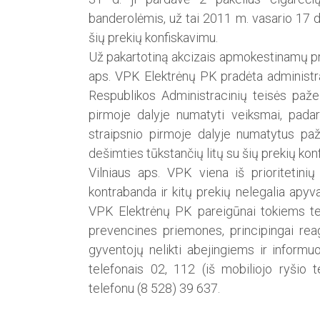
banderolėmis, už tai 2011 m. vasario 17 d
šių prekių konfiskavimu.
Už pakartotiną akcizais apmokestinamų pre
aps. VPK Elektrėnų PK pradėta administr
Respublikos Administracinių teisės paže
pirmoje dalyje numatyti veiksmai, pada
straipsnio pirmoje dalyje numatytus paž
dešimties tūkstančių litų su šių prekių kon
Vilniaus aps. VPK viena iš prioritetin
kontrabanda ir kitų prekių nelegalia apyvar
VPK Elektrėnų PK pareigūnai tokiems te
prevencines priemones, principingai re
gyventojų nelikti abejingiems ir inform
telefonais 02, 112 (iš mobiliojo ryšio 
telefonu (8 528) 39 637.