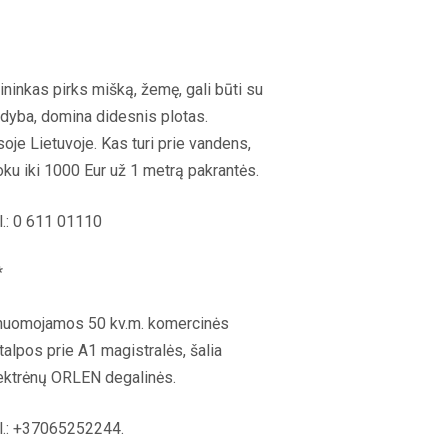
ininkas pirks mišką, žemę, gali būti su
dyba, domina didesnis plotas.
soje Lietuvoje. Kas turi prie vandens,
ku iki 1000 Eur už 1 metrą pakrantės.
08:11
08:05
21:11
l.: 0 611 01110
ETAS“:
5 SENOVĖS
„Sostų karai" -
4 PASAUL
 DALIS
TECHNOLOGIJOS,
įspūdingas fantastinio
TECHNOLO
...
KURIŲ...
pasaulio fenomenas
KURIAS SU
*
nuomojamos 50 kv.m. komercinės
talpos prie A1 magistralės, šalia
ektrėnų ORLEN degalinės.
l.: +37065252244.