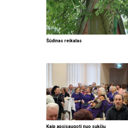
Šūdinas reikalas
Kaip apsisaugoti nuo sukčių