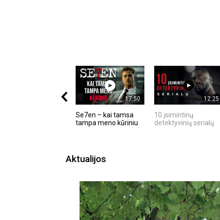
17:50
12:25
Se7en – kai tamsa
10 įsimintinų
tampa meno kūriniu
detektyvinių serialų
Aktualijos