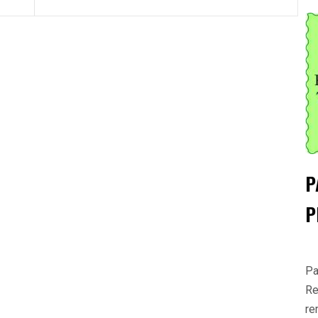
P
P
Pa
Re
re