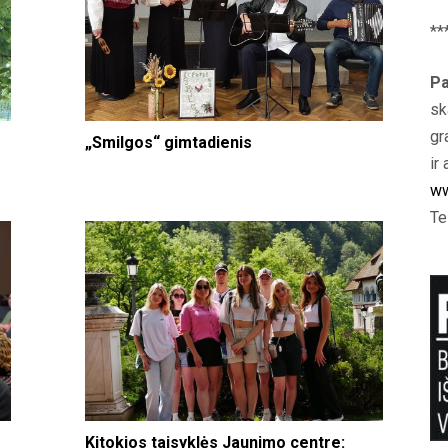
**
Pa
sk
gr
„Smilgos“ gimtadienis
ir 
ww
Te
Kitokios taisyklės Jaunimo centre: