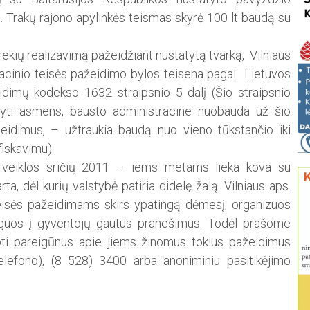
. Trakų rajono apylinkės teismas skyrė 100 lt baudą su
kių realizavimą pažeidžiant nustatytą tvarką, Vilniaus
acinio teisės pažeidimo bylos teisena pagal Lietuvos
idimų kodekso 1632 straipsnio 5 dalį (Šio straipsnio
ryti asmens, bausto administracine nuobauda už šio
eidimus, – užtraukia baudą nuo vieno tūkstančio iki
fiskavimu).
ių veiklos sričių 2011 – iems metams lieka kova su
ta, dėl kurių valstybė patiria didelę žalą. Vilniaus aps.
isės pažeidimams skirs ypatingą dėmesį, organizuos
aguos į gyventojų gautus pranešimus. Todėl prašome
uoti pareigūnus apie jiems žinomus tokius pažeidimus
telefono), (8 528) 3400 arba anoniminiu pasitikėjimo