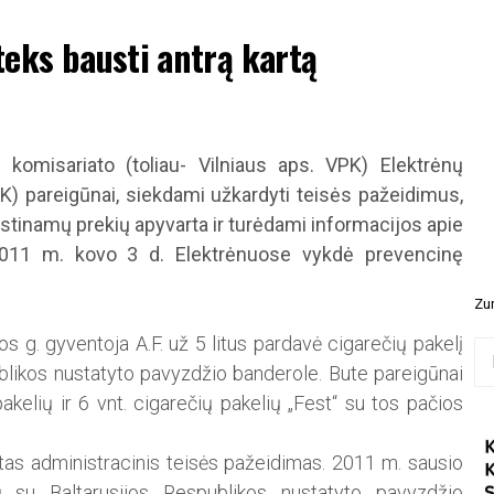
teks bausti antrą kartą
os komisariato (toliau- Vilniaus aps. VPK) Elektrėnų
 PK) pareigūnai, siekdami užkardyti teisės pažeidimus,
tinamų prekių apyvarta ir turėdami informacijos apie
2011 m. kovo 3 d. Elektrėnuose vykdė prevencinę
Zur
 g. gyventoja A.F. už 5 litus pardavė cigarečių pakelį
Ieš
ublikos nustatyto pavyzdžio banderole. Bute pareigūnai
akelių ir 6 vnt. cigarečių pakelių „Fest“ su tos pačios
ytas administracinis teisės pažeidimas. 2011 m. sausio
 su Baltarusijos Respublikos nustatyto pavyzdžio