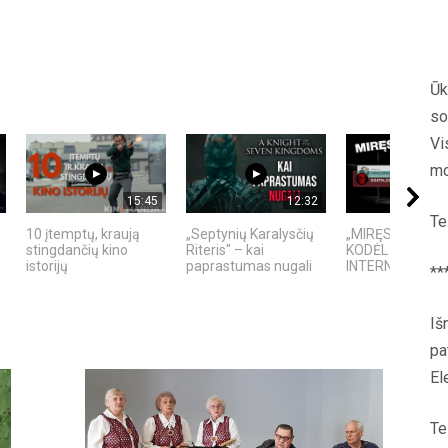
Ūk
so
Vi
mo
15:45
12:32
Te
10 įtemptų, kraują
„Septynių Karalysčių
„MIRĘS INTERN
stingdančių kino
Riteris" – kai
KODĖL DIDŽIOJI
istorijų
paprastumas nugali
INTERNETO NĖRA
**
Iš
pa
El
Te