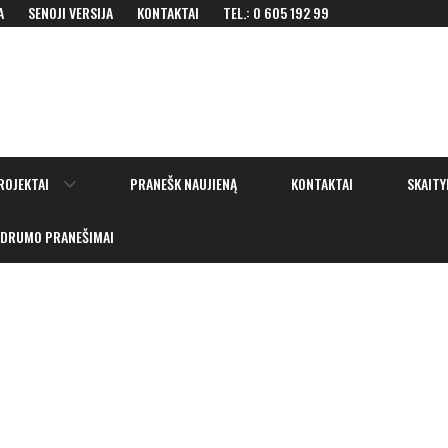
A
SENOJI VERSIJA
KONTAKTAI
TEL.: 0 605 192 99
Show
ROJEKTAI
PRANEŠK NAUJIENĄ
KONTAKTAI
SKAITY
sub
menu
IDRUMO PRANEŠIMAI