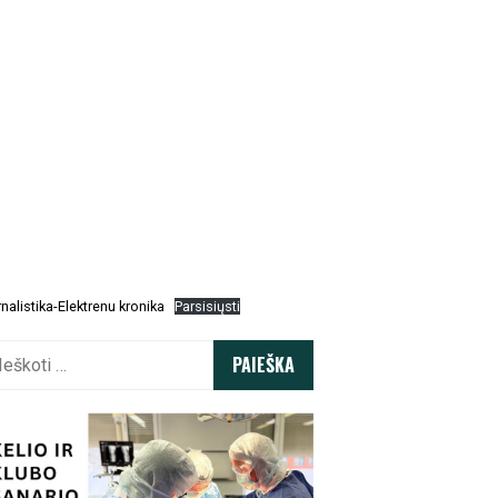
nalistika-Elektrenu kronika
Parsisiųsti
koti: