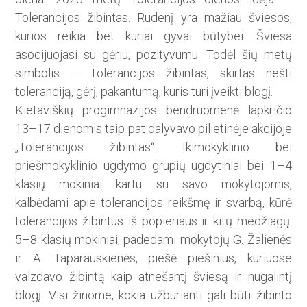
Tolerancijos žibintas. Rudenį yra mažiau šviesos,
kurios reikia bet kuriai gyvai būtybei. Šviesa
asocijuojasi su gėriu, pozityvumu. Todėl šių metų
simbolis – Tolerancijos žibintas, skirtas nešti
toleranciją, gėrį, pakantumą, kuris turi įveikti blogį.
Kietaviškių progimnazijos bend­ruomenė lapkričio
13–17 dienomis taip pat dalyvavo pilietinėje akcijoje
„Tolerancijos žibintas“. Ikimokyklinio bei
priešmokyklinio ugdymo grupių ugdytiniai bei 1–4
klasių mokiniai kartu su savo mokytojomis,
kalbėdami apie tolerancijos reikšmę ir svarbą, kūrė
tolerancijos žibintus iš popieriaus ir kitų medžiagų.
5–8 klasių mokiniai, padedami mokytojų G. Žalienės
ir A. Taparauskienės, pie­šė piešinius, kuriuose
vaizdavo žibintą kaip atnešantį šviesą ir nugalintį
blogį. Visi žinome, kokia užburianti gali būti žibinto