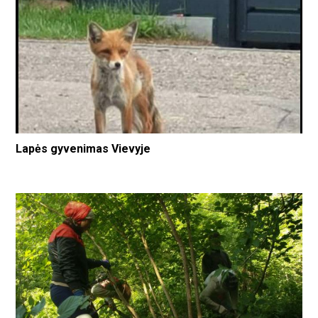
Lapės gyvenimas Vievyje