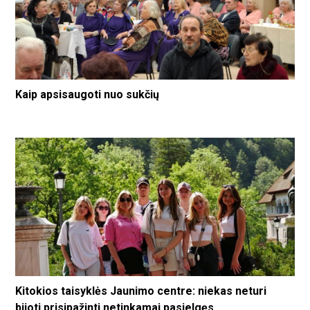
Kaip apsisaugoti nuo sukčių
Kitokios taisyklės Jaunimo centre: niekas neturi
bijoti prisipažinti netinkamai pasielgęs