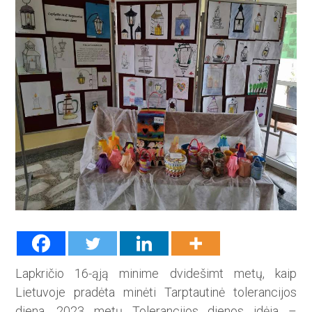
Lapkričio 16-ąją minime dvidešimt metų, kaip
Lietuvoje pra­dėta minėti Tarptautinė tolerancijos
diena. 2023 metų Tolerancijos dienos idėja –