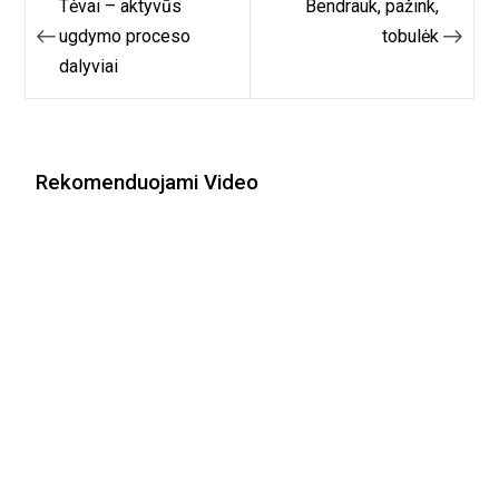
Tėvai – aktyvūs
Bendrauk, pažink,
tarp
ugdymo proceso
tobulėk
dalyviai
įrašų
Rekomenduojami Video