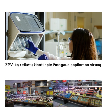
ŽPV: ką reikėtų žinoti apie žmogaus papilomos virusą