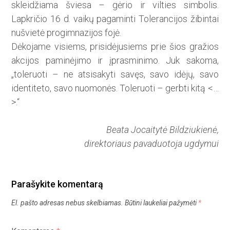
sklei­džiama šviesa – gėrio ir vilties simbolis.
Lapkričio 16 d. vaikų pagaminti Tolerancijos žibintai
nušvietė progimnazijos fojė.
Dėkojame visiems, prisidėju­siems prie šios gražios
akcijos paminėjimo ir įprasminimo. Juk sakoma,
„toleruoti – ne atsisakyti savęs, savo idėjų, savo
identiteto, savo nuomonės. Toleruoti – gerbti kitą <…
>.“
Beata Jocaitytė Bildziukienė,
direktoriaus pavaduotoja ugdymui
Parašykite komentarą
El. pašto adresas nebus skelbiamas.
Būtini laukeliai pažymėti
*