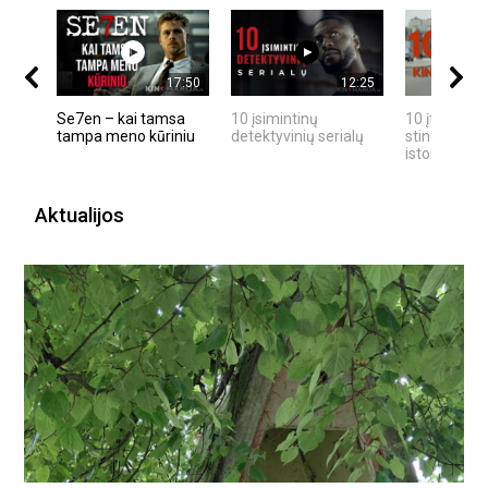
17:50
12:25
Se7en – kai tamsa
10 įsimintinų
10 įtemptų,
tampa meno kūriniu
detektyvinių serialų
stingdančių
istorijų
Aktualijos