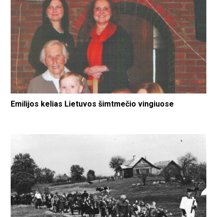
Emilijos kelias Lietuvos šimtmečio vingiuose