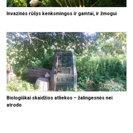
Invazinės rūšys kenksmingos ir gamtai, ir žmogui
Biologiškai skaidžios atliekos – žalingesnės nei
atrodo