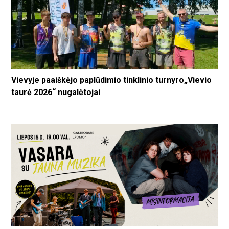
Vievyje paaiškėjo paplūdimio tinklinio turnyro„Vievio
taurė 2026“ nugalėtojai