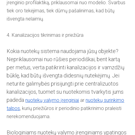
įrenginio profilaktiką, priklausomai nuo modelio. Svarbus
tiek oro tekėjimas, tiek dūmų pašalinimas, kad būtų
išvengta nelaimių.
4. Kanalizacijos tikrinimas ir priežiūra
Kokia nuotekų sistema naudojama jūsų objekte?
Nepriklausomai nuo rūšies periodiškai, bent kartą
per metus, verta patikrinti kanalizacijos ir vamzdžių
būklę, kad būtų išvengta didesnių nutekėjimų. Jei
neturite galimybės prisijungti prie centralizuotos
kanalizacijos, tuomet su nuotekomis tvarkytis jums
padeda
nuotekų valymo įrenginiai
ar
nuotekų surinkimo
talpos
, kurių priežiūros ir periodinio patikrinimo praleisti
nerekomenduojama.
Biologiniams nuotekų valymo įrenginiams ypatingos