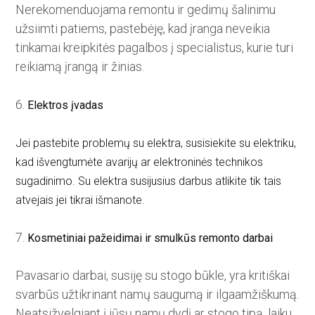
Nerekomenduojama remontu ir gedimų šalinimu
užsiimti patiems, pastebėję, kad įranga neveikia
tinkamai kreipkitės pagalbos į specialistus, kurie turi
reikiamą įrangą ir žinias.
6.
Elektros įvadas
Jei pastebite problemų su elektra, susisiekite su elektriku,
kad išvengtumėte avarijų ar elektroninės technikos
sugadinimo. Su elektra susijusius darbus atlikite tik tais
atvejais jei tikrai išmanote.
7.
Kosmetiniai pažeidimai ir smulkūs remonto darbai
Pavasario darbai, susiję su stogo būkle, yra kritiškai
svarbūs užtikrinant namų saugumą ir ilgaamžiškumą.
Neatsižvelgiant į jūsų namų dydį ar stogo tipą, laiku