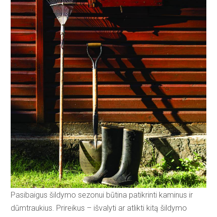
Pasibaigus šildymo sezonui būtina patikrinti kaminus ir
dūmtraukius. Prireikus – išvalyti ar atlikti kitą šildymo