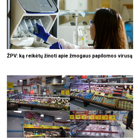
ŽPV: ką reikėtų žinoti apie žmogaus papilomos virusą