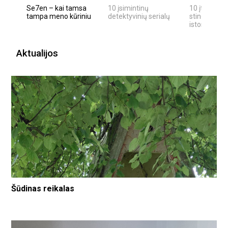
Se7en – kai tamsa
10 įsimintinų
10 įtemptų,
tampa meno kūriniu
detektyvinių serialų
stingdančių
istorijų
Aktualijos
Šūdinas reikalas