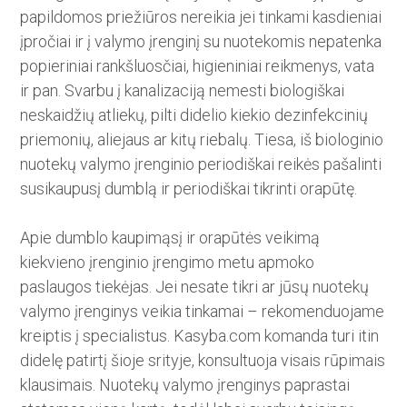
papildomos priežiūros nereikia jei tinkami kasdieniai
įpročiai ir į valymo įrenginį su nuotekomis nepatenka
popieriniai rankšluosčiai, higieniniai reikmenys, vata
ir pan. Svarbu į kanalizaciją nemesti biologiškai
neskaidžių atliekų, pilti didelio kiekio dezinfekcinių
priemonių, aliejaus ar kitų riebalų. Tiesa, iš biologinio
nuotekų valymo įrenginio periodiškai reikės pašalinti
susikaupusį dumblą ir periodiškai tikrinti orapūtę.
Apie dumblo kaupimąsį ir orapūtės veikimą
kiekvieno įrenginio įrengimo metu apmoko
paslaugos tiekėjas. Jei nesate tikri ar jūsų nuotekų
valymo įrenginys veikia tinkamai – rekomenduojame
kreiptis į specialistus. Kasyba.com komanda turi itin
didelę patirtį šioje srityje, konsultuoja visais rūpimais
klausimais. Nuotekų valymo įrenginys paprastai