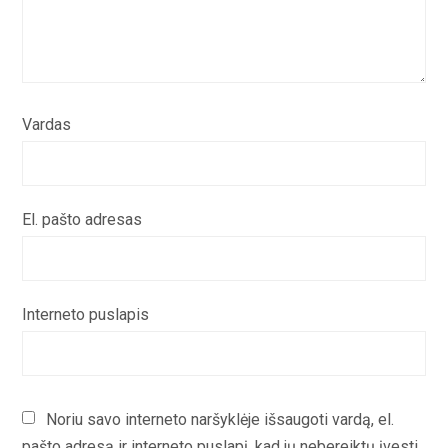
Vardas
El. pašto adresas
Interneto puslapis
Noriu savo interneto naršyklėje išsaugoti vardą, el.
pašto adresą ir interneto puslapį, kad jų nebereiktų įvesti