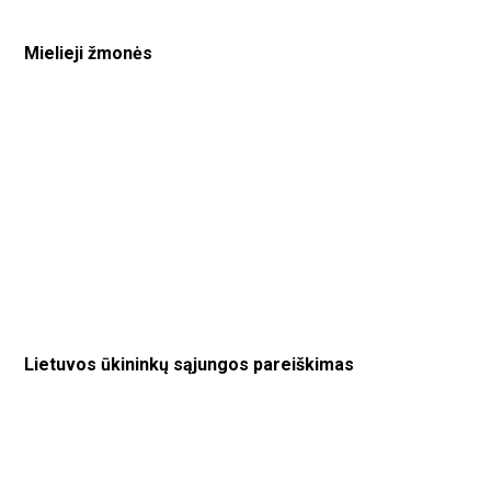
Mielieji žmonės
Lietuvos ūkininkų sąjungos pareiškimas