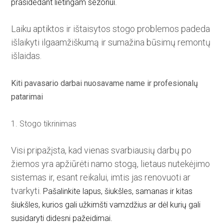
prasidedant lietingam sezonui.
Laiku aptiktos ir ištaisytos stogo problemos padeda
išlaikyti ilgaamžiškumą ir sumažina būsimų remontų
išlaidas.
Kiti pavasario darbai nuosavame name ir profesionalų
patarimai
1. Stogo tikrinimas
Visi pripažįsta, kad vienas svarbiausių darbų po
žiemos yra apžiūrėti namo stogą, lietaus nutekėjimo
sistemas ir, esant reikalui, imtis jas renovuoti ar
tvarkyti.
Pašalinkite lapus, šiukšles, samanas ir kitas
šiukšles, kurios gali užkimšti vamzdžius ar dėl kurių gali
susidaryti didesni pažeidimai.