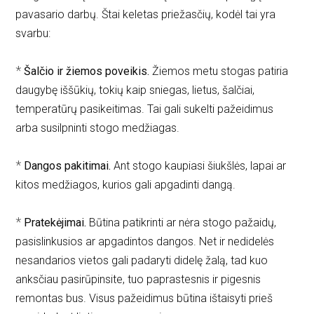
pavasario darbų. Štai keletas priežasčių, kodėl tai yra
svarbu:
*
Šalčio ir žiemos poveikis.
Žiemos metu stogas patiria
daugybę iššūkių, tokių kaip sniegas, lietus, šalčiai,
temperatūrų pasikeitimas. Tai gali sukelti pažeidimus
arba susilpninti stogo medžiagas.
*
Dangos pakitimai.
Ant stogo kaupiasi šiukšlės, lapai ar
kitos medžiagos, kurios gali apgadinti dangą.
*
Pratekėjimai.
Būtina patikrinti ar nėra stogo pažaidų,
pasislinkusios ar apgadintos dangos. Net ir nedidelės
nesandarios vietos gali padaryti didelę žalą, tad kuo
anksčiau pasirūpinsite, tuo paprastesnis ir pigesnis
remontas bus. Visus pažeidimus būtina ištaisyti prieš