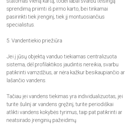
statomas vieną kartą, todėl labai svarbu teisingą
sprendimą priimti iš pirmo karto, bei tinkamai
pasirinkti tiek įrenginį, tiek jį montuosiančius
specialistus.
5. Vandentiekio priežiūra
Jei į jūsų objektą vanduo tiekiamas centralizuota
sistema, dėl profilaktikos jaudintis nereikia, svarbu
patikrinti vamzdžius, ar nėra kažkur besikaupiančio ar
lašančio vandens.
Tačiau jei vandens tiekimas yra individualizuotas, jei
turite šulinį ar vandens gręžinį, turite periodiškai
atlikti vandens kokybės tyrimus, taip pat patikrinti ar
neatsirado įrenginių pažeidimų.