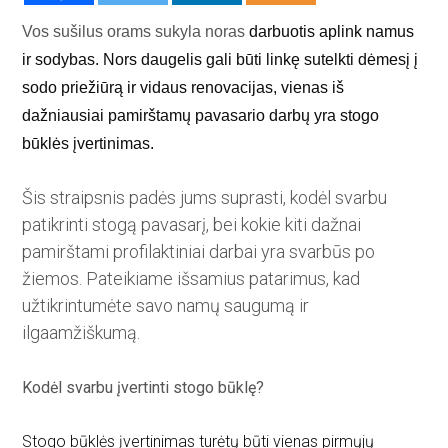
Vos sušilus orams sukyla noras
darbuotis aplink namus
ir sodybas. Nors daugelis gali būti linkę sutelkti dėmesį į
sodo priežiūrą ir vidaus renovacijas, vienas iš
dažniausiai pamirštamų pavasario darbų yra stogo
būklės įvertinimas.
Šis straipsnis padės jums suprasti, kodėl svarbu
patikrinti stogą pavasarį, bei kokie kiti dažnai
pamirštami profilaktiniai darbai yra svarbūs po
žiemos. Pateikiame išsamius patarimus, kad
užtikrintumėte savo namų saugumą ir
ilgaamžiškumą.
Kodėl svarbu įvertinti stogo būklę?
Stogo būklės įvertinimas turėtų būti vienas pirmųjų