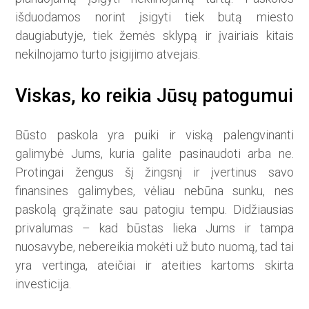
išduodamos norint įsigyti tiek butą miesto
daugiabutyje, tiek žemės sklypą ir įvairiais kitais
nekilnojamo turto įsigijimo atvejais.
Viskas, ko reikia Jūsų patogumui
Būsto paskola yra puiki ir viską palengvinanti
galimybė Jums, kuria galite pasinaudoti arba ne.
Protingai žengus šį žingsnį ir įvertinus savo
finansines galimybes, vėliau nebūna sunku, nes
paskolą grąžinate sau patogiu tempu. Didžiausias
privalumas – kad būstas lieka Jums ir tampa
nuosavybe, nebereikia mokėti už buto nuomą, tad tai
yra vertinga, ateičiai ir ateities kartoms skirta
investicija.