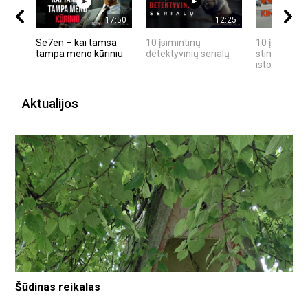
17:50
12:25
Se7en – kai tamsa
10 įsimintinų
10 įtemptų,
tampa meno kūriniu
detektyvinių serialų
stingdančių
istorijų
Aktualijos
Šūdinas reikalas