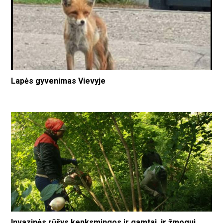
Lapės gyvenimas Vievyje
Invazinės rūšys kenksmingos ir gamtai, ir žmogui