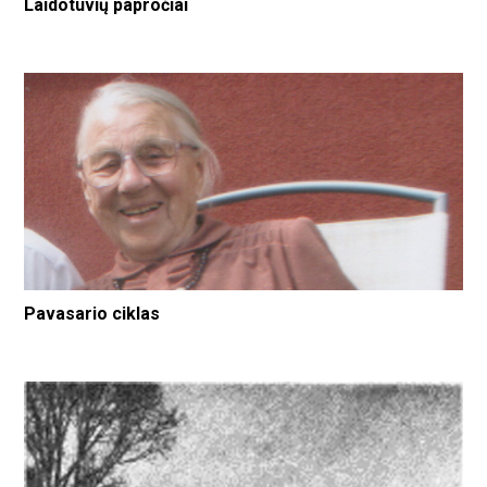
Laidotuvių papročiai
Pavasario ciklas