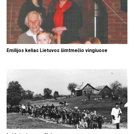
Emilijos kelias Lietuvos šimtmečio vingiuose