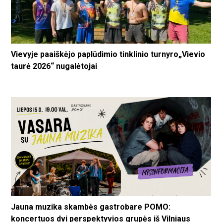
Vievyje paaiškėjo paplūdimio tinklinio turnyro„Vievio
taurė 2026“ nugalėtojai
Jauna muzika skambės gastrobare POMO:
koncertuos dvi perspektyvios grupės iš Vilniaus