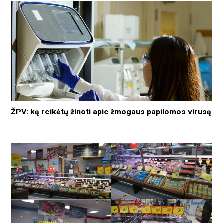
ŽPV: ką reikėtų žinoti apie žmogaus papilomos virusą