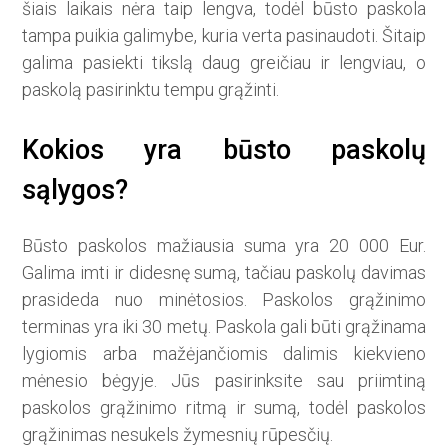
šiais laikais nėra taip lengva, todėl būsto paskola
tampa puikia galimybe, kuria verta pasinaudoti. Šitaip
galima pasiekti tikslą daug greičiau ir lengviau, o
paskolą pasirinktu tempu grąžinti.
Kokios yra būsto paskolų
sąlygos?
Būsto paskolos mažiausia suma yra 20 000 Eur.
Galima imti ir didesnę sumą, tačiau paskolų davimas
prasideda nuo minėtosios. Paskolos grąžinimo
terminas yra iki 30 metų. Paskola gali būti grąžinama
lygiomis arba mažėjančiomis dalimis kiekvieno
mėnesio bėgyje. Jūs pasirinksite sau priimtiną
paskolos grąžinimo ritmą ir sumą, todėl paskolos
grąžinimas nesukels žymesnių rūpesčių.