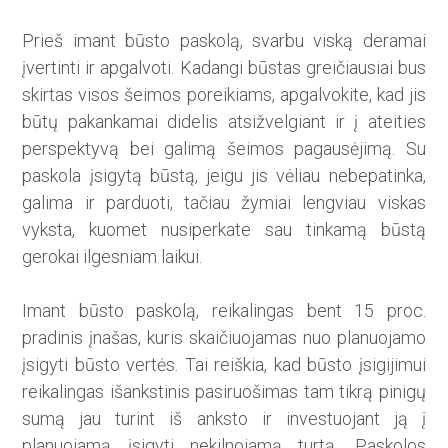
Prieš imant būsto paskolą, svarbu viską deramai
įvertinti ir apgalvoti. Kadangi būstas greičiausiai bus
skirtas visos šeimos poreikiams, apgalvokite, kad jis
būtų pakankamai didelis atsižvelgiant ir į ateities
perspektyvą bei galimą šeimos pagausėjimą. Su
paskola įsigytą būstą, jeigu jis vėliau nebepatinka,
galima ir parduoti, tačiau žymiai lengviau viskas
vyksta, kuomet nusiperkate sau tinkamą būstą
gerokai ilgesniam laikui.
Imant būsto paskolą, reikalingas bent 15 proc.
pradinis įnašas, kuris skaičiuojamas nuo planuojamo
įsigyti būsto vertės. Tai reiškia, kad būsto įsigijimui
reikalingas išankstinis pasiruošimas tam tikrą pinigų
sumą jau turint iš anksto ir investuojant ją į
planuojamą įsigyti nekilnojamą turtą. Paskolos