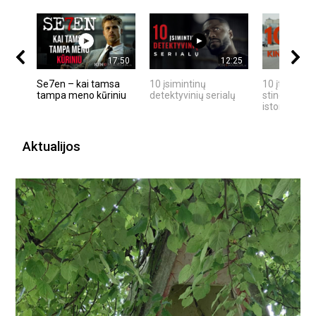
17:50
12:25
Se7en – kai tamsa
10 įsimintinų
10 įtemptų,
tampa meno kūriniu
detektyvinių serialų
stingdančių
istorijų
Aktualijos