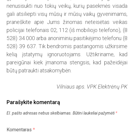
nenusisukti nuo tokių veikų, kurių pasekmės visada
gali atsiliepti visų mūsų ir mūsų vaikų gyvenimams,
praneškite apie Jums žinomas neteisėtas veikas
policijai telefonais 02, 112 (iš mobiliojo telefono), (8
528) 34 000 arba anoniminiu pasitikėjimo telefonu (8
528) 39 637. Tik bendromis pastangomis užkirsime
kelią įstatymų ignoruotojams. Užtikriname, kad
pareigūnai kiek įmanoma stengsis, kad pažeidėjai
būtų patraukti atsakomybėn.
Vilniaus aps. VPK Elektrėnų PK
Parašykite komentarą
El. pašto adresas nebus skelbiamas.
Būtini laukeliai pažymėti
*
Komentaras
*