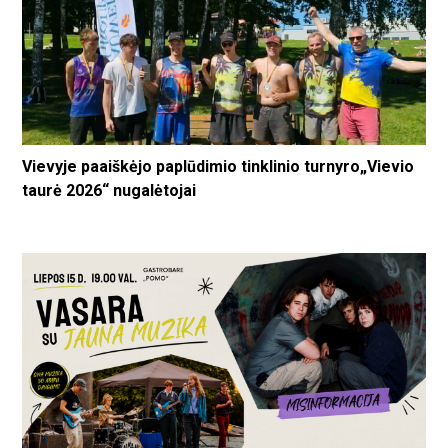
Vievyje paaiškėjo paplūdimio tinklinio turnyro„Vievio
taurė 2026“ nugalėtojai