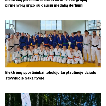
pirmenybių grįžo su gausiu medalių derliumi
Elektrėnų sportininkai tobulėjo tarptautinėje dziudo
stovykloje Sakartvele