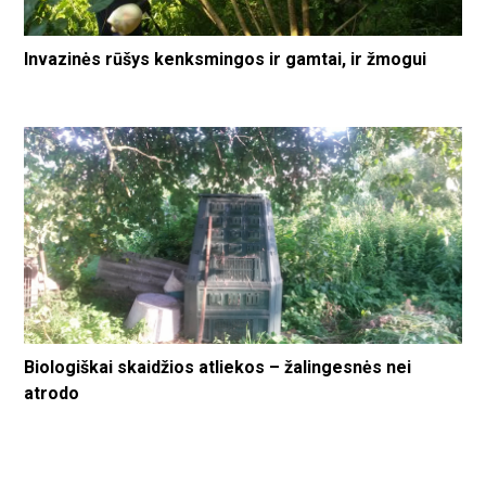
Invazinės rūšys kenksmingos ir gamtai, ir žmogui
Biologiškai skaidžios atliekos – žalingesnės nei
atrodo