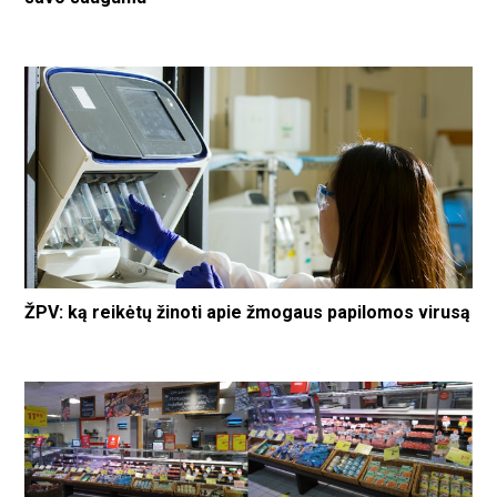
ŽPV: ką reikėtų žinoti apie žmogaus papilomos virusą