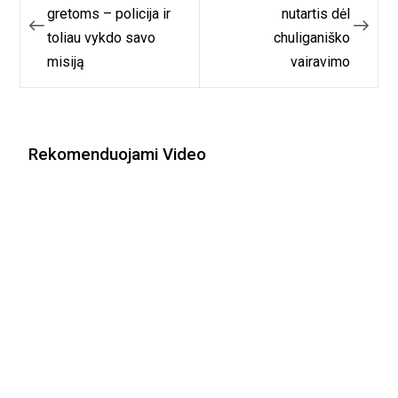
tarp
gretoms – policija ir
nutartis dėl
toliau vykdo savo
chuliganiško
įrašų
misiją
vairavimo
Rekomenduojami Video