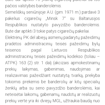
pačios valstybės banderolėmis.
Semeliškių seniūnijoje A.U. (gim. 1971 m.) pardavė 3
pakelius cigarečių „Minsk 7“ su Baltarusijos
Respublikos nustatyto pavyzdžio banderolėmis.
Bute dar aptikti 3 tokie patys cigarečių pakeliai.
Elektrėnų PK dėl abiejų asmenų padarytų pažeidimų
pradėtos administracinių teisės pažeidimų bylų
teisenos pagal Lietuvos Respublikos
administracinių teisės pažeidimų kodekso (toliau –
ATPK) 163 (2) str. 1 dalį (akcizais apmokestinamų
prekių laikymas, gabenimas, naudojimas ar
realizavimas pažeidžiant nustatytą tvarką, prekyba
tokiomis prekėmis be banderolių ar kitų specialių
ženklų arba su seno pavyzdžio banderolėmis, kai
neteisėtai laikomų, gabenamų, naudotų ar realizuotų
prekių vertė yra iki dviejų MGL, užtraukia baudą nuo