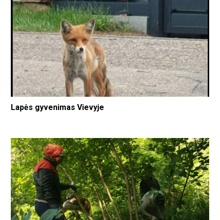
Lapės gyvenimas Vievyje