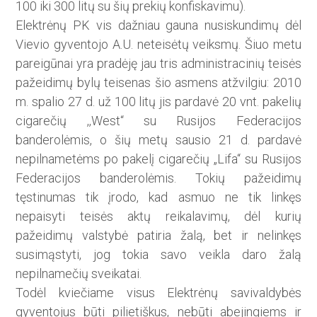
100 iki 300 litų su šių prekių konfiskavimu).
Elektrėnų PK vis dažniau gauna nusiskundimų dėl
Vievio gyventojo A.U. neteisėtų veiksmų. Šiuo metu
pareigūnai yra pradėję jau tris administracinių teisės
pažeidimų bylų teisenas šio asmens atžvilgiu: 2010
m. spalio 27 d. už 100 litų jis pardavė 20 vnt. pakelių
cigarečių ,,West“ su Rusijos Federacijos
banderolėmis, o šių metų sausio 21 d. pardavė
nepilnametėms po pakelį cigarečių „Lifa“ su Rusijos
Federacijos banderolėmis. Tokių pažeidimų
tęstinumas tik įrodo, kad asmuo ne tik linkęs
nepaisyti teisės aktų reikalavimų, dėl kurių
pažeidimų valstybė patiria žalą, bet ir nelinkęs
susimąstyti, jog tokia savo veikla daro žalą
nepilnamečių sveikatai.
Todėl kviečiame visus Elektrėnų savivaldybės
gyventojus būti pilietiškus, nebūti abejingiems ir