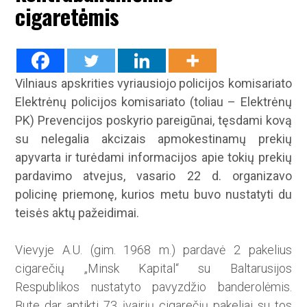
cigaretėmis
Vilniaus apskrities vyriausiojo policijos komisariato
Elektrėnų policijos komisariato (toliau – Elektrėnų
PK) Prevencijos poskyrio pareigūnai, tęsdami kovą
su nelegalia akcizais apmokestinamų prekių
apyvarta ir turėdami informacijos apie tokių prekių
pardavimo atvejus, vasario 22 d. organizavo
policinę priemonę, kurios metu buvo nustatyti du
teisės aktų pažeidimai.
Vievyje A.U. (gim. 1968 m.) pardavė 2 pakelius
cigarečių „Minsk Kapital“ su Baltarusijos
Respublikos nustatyto pavyzdžio banderolėmis.
Bute dar aptikti 73 įvairių cigarečių pakeliai su tos