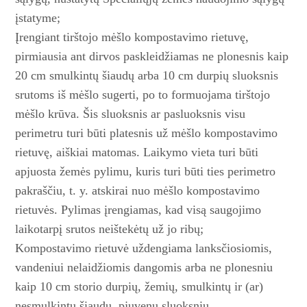
įstatyme;
Įrengiant tirštojo mėšlo kompostavimo rietuvę,
pirmiausia ant dirvos paskleidžiamas ne plonesnis kaip
20 cm smulkintų šiaudų arba 10 cm durpių sluoks­nis
srutoms iš mėšlo sugerti, po to formuojama tirštojo
mėšlo krūva. Šis sluoksnis ar pasluoksnis visu
perimetru turi būti platesnis už mėšlo kompostavimo
rietuvę, aiškiai matomas. Laikymo vieta turi būti
apjuosta žemės pylimu, kuris turi būti ties perimetro
pakraščiu, t. y. atskirai nuo mėšlo kompostavimo
rietuvės. Pylimas įrengiamas, kad visą saugojimo
laikotarpį srutos neištekėtų už jo ribų;
Kompostavimo rie­tu­vė­ už­dengiama lanksčiosio­mis,
van­deniui nelaidžiomis dangomis arba ne plonesniu
kaip 10 cm storio durpių, žemių, smulkintų ir (ar)
nesmulkintų šiaudų, pjuvenų sluoksniu.