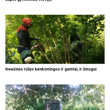
Invazinės rūšys kenksmingos ir gamtai, ir žmogui