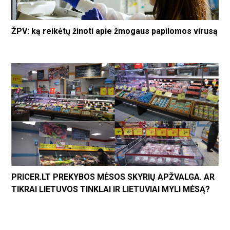
ŽPV: ką reikėtų žinoti apie žmogaus papilomos virusą
PRICER.LT PREKYBOS MĖSOS SKYRIŲ APŽVALGA. AR
TIKRAI LIETUVOS TINKLAI IR LIETUVIAI MYLI MĖSĄ?