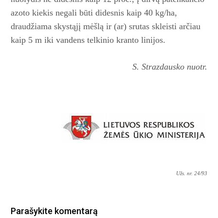
azoto kiekis negali būti didesnis kaip 40 kg/ha,
draudžiama skystąjį mėšlą ir (ar) srutas ­skleisti arčiau
kaip 5 m iki vandens telkinio kranto linijos.
S. Strazdausko nuotr.
Užs. nr. 24/93
Parašykite komentarą