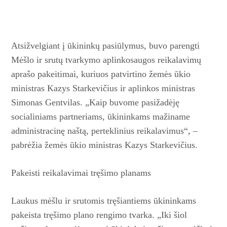
Atsižvelgiant į ūkininkų pa­siūlymus, buvo parengti
Mėš­lo ir srutų tvarkymo aplinkosaugos reikalavimų
aprašo pakeitimai, kuriuos patvirtino žemės ūkio
ministras Kazys Starkevičius ir aplinkos ministras
Simonas Gentvilas. „Kaip buvome pasižadėję
socialiniams partneriams, ūkininkams mažiname
administracinę naštą, perteklinius reikalavimus“, –
pabrėžia žemės ūkio ministras Kazys Starkevičius.
Pakeisti reikalavimai
tręšimo planams
Laukus mėšlu ir srutomis tręšiantiems ūkininkams
pakeista tręšimo plano rengimo tvarka. „Iki šiol