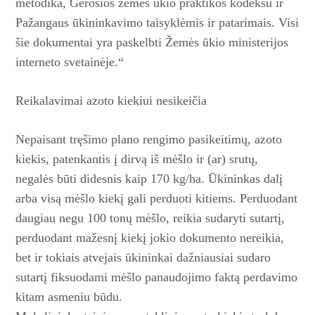
metodika, Gerosios žemės ūkio praktikos kodeksu ir
Pažangaus ūkininkavimo taisyklėmis ir patarimais. Visi
šie dokumentai yra paskelbti Žemės ūkio ministerijos
interneto svetainėje.“
Reikalavimai azoto
kiekiui nesikeičia
Nepaisant tręšimo plano rengimo pasikeitimų, azoto
kiekis, pa­tenkantis į dirvą iš mėšlo ir (ar) sru­tų,
negalės būti didesnis kaip 170 kg/ha. Ūkininkas dalį
arba visą mėšlo kiekį gali perduoti kitiems. Perduodant
daugiau negu 100 tonų mėšlo, reikia sudaryti sutartį,
perduodant mažesnį kiekį jokio dokumento nereikia,
bet ir tokiais atvejais ūkininkai dažniausiai sudaro
sutartį fiksuodami mėšlo panaudojimo faktą perdavimo
kitam asmeniu būdu.