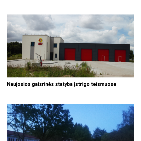
Naujosios gaisrinės statyba įstrigo teismuose