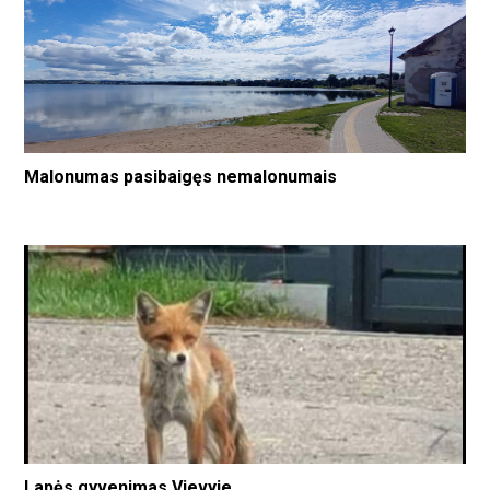
Malonumas pasibaigęs nemalonumais
Lapės gyvenimas Vievyje