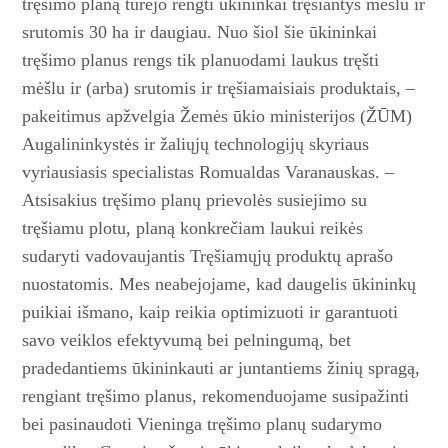
tręšimo planą turėjo rengti ūkininkai tręšiantys mėšlu ir
srutomis 30 ha ir daugiau. Nuo šiol šie ūkininkai
tręšimo planus rengs tik planuodami laukus tręšti
mėšlu ir (arba) srutomis ir tręšiamaisiais produktais, –
pakeitimus apžvelgia Žemės ūkio ministerijos (ŽŪM)
Augalininkystės ir žaliųjų technologijų skyriaus
vyriausiasis specialistas Romualdas Varanauskas. –
Atsisakius tręšimo planų prievolės susiejimo su
tręšiamu plotu, planą konkrečiam laukui reikės
sudaryti vadovaujantis Tręšiamųjų produktų aprašo
nuostatomis. Mes neabejojame, kad daugelis ūkininkų
puikiai išmano, kaip reikia optimizuoti ir garantuoti
savo veiklos efektyvumą bei pelningumą, bet
pradedantiems ūkininkauti ar juntantiems žinių spragą,
rengiant tręšimo planus, rekomenduojame susipažinti
bei pasinaudoti Vieninga tręšimo planų sudarymo