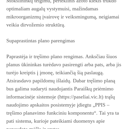
Mokslininkų teigimu, perteklinis azoto kiekis trukdo
optimaliam augalų vystymuisi, mažindamas
mikroorganizmų įvairovę ir veiksmingumą, neigiamai
veikia dir­vožemio struktūrą.
Supaprastintas plano
parengimas
Paprastėja ir tręšimo plano rengimas. Anksčiau šiuos
planus ūkininkas turėdavo pasirengti arba pats, arba jis
turėjo kreiptis į įmonę, teikiančią šią paslaugą.
Atsirasdavo papildomų išlaidų. Dabar tręšimo planą
bus galima sudaryti naudojantis Paraiškų priėmimo
informa­ci­nėje sistemoje (https://paseliai.vic.lt) trąšų
naudojimo apskaitos posistemyje įdiegtu „PPIS –
tręšimo planavimo funkciniu komponentu“. Tai yra ta
pati sistema, kurioje pateikiami duomenys apie
panaudotą mėšlą ir srutas.