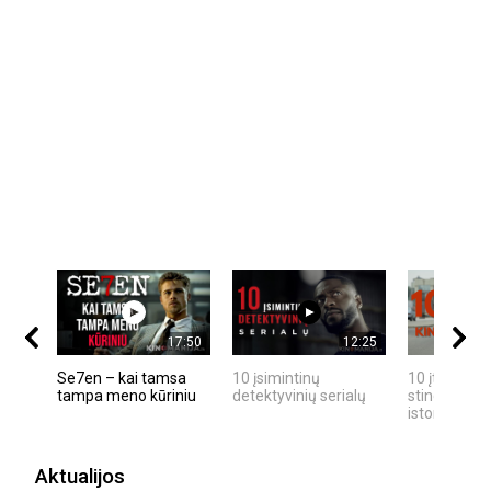
17:50
12:25
Se7en – kai tamsa
10 įsimintinų
10 įtemptų,
tampa meno kūriniu
detektyvinių serialų
stingdančių
istorijų
Aktualijos