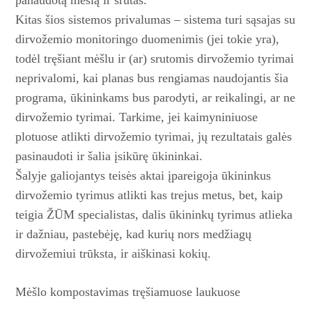
Kitas šios sistemos privalumas – sistema turi sąsajas su
dirvožemio monitoringo duomenimis (jei tokie yra),
todėl tręšiant mėšlu ir (ar) srutomis dirvožemio tyrimai
neprivalomi, kai planas bus rengiamas naudojantis šia
programa, ūkininkams bus parodyti, ar reikalingi, ar ne
dirvožemio tyrimai. Tarkime, jei kaimyniniuose
plotuose atlikti dirvožemio tyrimai, jų rezultatais galės
pasinaudoti ir šalia įsikūrę ūkininkai.
Šalyje galiojantys teisės aktai įpareigoja ūkininkus
dirvožemio tyrimus atlikti kas trejus metus, bet, kaip
teigia ŽŪM specialistas, dalis ūkininkų tyrimus atlieka
ir dažniau, pastebėję, kad kurių nors medžiagų
dirvožemiui trūksta, ir aiškinasi kokių.
Mėšlo kompostavimas
tręšiamuose laukuose