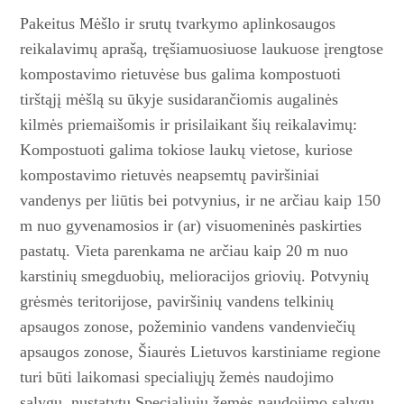
Pakeitus Mėšlo ir srutų tvarkymo aplinkosaugos
reikalavimų aprašą, tręšiamuosiuose laukuose įrengtose
kompostavimo rietuvėse bus galima kompostuoti
tirštąjį mėšlą su ūkyje susidarančiomis augalinės
kilmės priemaišomis ir prisilaikant šių reikalavimų:
Kompostuoti galima tokiose laukų vietose, kuriose
kompostavimo rietuvės neapsemtų paviršiniai
vandenys per liūtis bei potvynius, ir ne arčiau kaip 150
m nuo gyvenamosios ir (ar) visuomeninės pa­skirties
pastatų. Vieta parenkama ne arčiau kaip 20 m nuo
karstinių smegduobių, melioracijos griovių. Potvynių
grėsmės teritorijose, paviršinių vandens telkinių
apsaugos zonose, požeminio vandens vandenviečių
apsaugos zonose, Šiaurės Lietuvos karstiniame regione
turi būti laikomasi specialiųjų žemės naudojimo
sąlygų, nustatytų Specialiųjų žemės naudojimo sąlygų