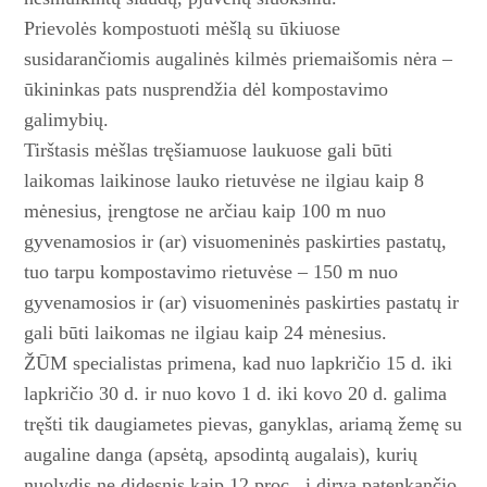
Prievolės kompostuoti mėšlą su ūkiuose
susidarančiomis au­galinės kilmės priemaišomis nėra –
ūkininkas pats nusprendžia dėl kompostavimo
galimybių.
Tirštasis mėšlas tręšiamuose laukuose gali būti
laikomas laikinose lauko rietuvėse ne ilgiau kaip 8
mėnesius, įrengtose ne arčiau kaip 100 m nuo
gyvenamo­sios ir (ar) visuomeninės paskirties pa­statų,
tuo tarpu kom­postavimo rietuvėse – 150 m nuo
gyvenamosios ir (ar) vi­suomeninės pa­skirties pastatų ir
gali būti laikomas ne ­ilgiau kaip 24 mėnesius.
ŽŪM specialistas primena, kad nuo lapkričio 15 d. iki
lapkričio 30 d. ir nuo kovo 1 d. iki kovo 20 d. galima
tręšti tik daugiametes pievas, ganyklas, ariamą žemę su
augaline danga (apsėtą, apsodintą augalais), kurių
nuolydis ne didesnis kaip 12 proc., į dirvą patenkančio