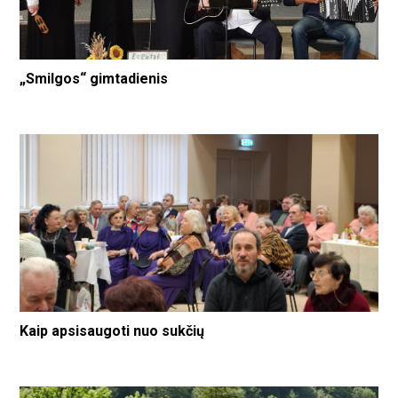
„Smilgos“ gimtadienis
Kaip apsisaugoti nuo sukčių