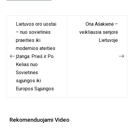
Navigacija
Lietuvos oro uostai
Ona Ašakienė –
tarp
– nuo sovietinės
veikliausia senjorė
praeities iki
Lietuvoje
įrašų
modernios ateities
Įžanga: Prieš ir Po.
Kelias nuo
Sovietinės
sąjungos iki
Europos Sąjungos
Rekomenduojami Video