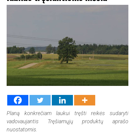
Planą konkrečiam laukui tręšti reikės sudaryti
vadovaujantis Tręšiamųjų produktų aprašo
nuostatomis.