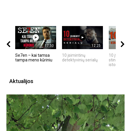
17:50
12:25
Se7en – kai tamsa
10 įsimintinų
10 įtemptų,
tampa meno kūriniu
detektyvinių serialų
stingdančių
istorijų
Aktualijos