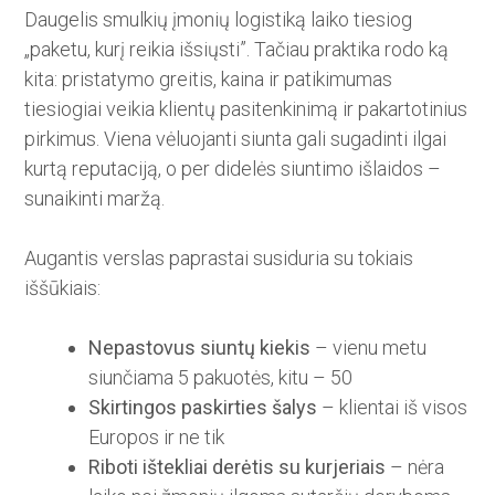
Daugelis smulkių įmonių logistiką laiko tiesiog
„paketu, kurį reikia išsiųsti”. Tačiau praktika rodo ką
kita: pristatymo greitis, kaina ir patikimumas
tiesiogiai veikia klientų pasitenkinimą ir pakartotinius
pirkimus. Viena vėluojanti siunta gali sugadinti ilgai
kurtą reputaciją, o per didelės siuntimo išlaidos –
sunaikinti maržą.
Augantis verslas paprastai susiduria su tokiais
iššūkiais:
Nepastovus siuntų kiekis
– vienu metu
siunčiama 5 pakuotės, kitu – 50
Skirtingos paskirties šalys
– klientai iš visos
Europos ir ne tik
Riboti ištekliai derėtis su kurjeriais
– nėra