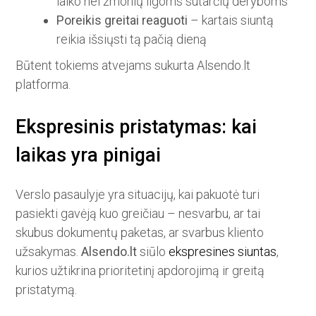
laiko nei žmonių ilgoms sutarčių deryboms
Poreikis greitai reaguoti
– kartais siuntą
reikia išsiųsti tą pačią dieną
Būtent tokiems atvejams sukurta Alsendo.lt
platforma.
Ekspresinis pristatymas: kai
laikas yra pinigai
Verslo pasaulyje yra situacijų, kai pakuotė turi
pasiekti gavėją kuo greičiau – nesvarbu, ar tai
skubus dokumentų paketas, ar svarbus kliento
užsakymas.
Alsendo.lt
siūlo
ekspresines siuntas
,
kurios užtikrina prioritetinį apdorojimą ir greitą
pristatymą.