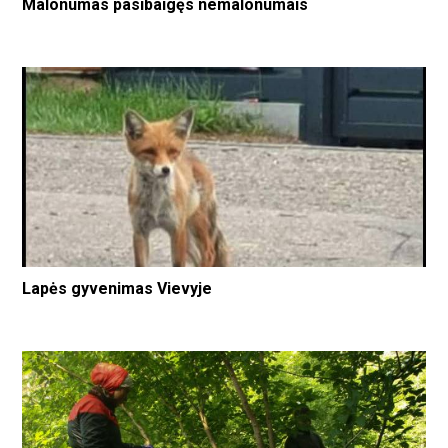
Malonumas pasibaigęs nemalonumais
Lapės gyvenimas Vievyje