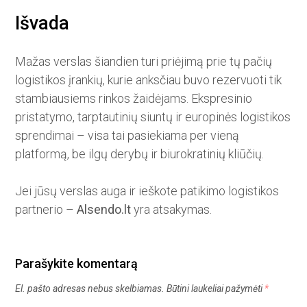
Išvada
Mažas verslas šiandien turi priėjimą prie tų pačių
logistikos įrankių, kurie anksčiau buvo rezervuoti tik
stambiausiems rinkos žaidėjams. Ekspresinio
pristatymo, tarptautinių siuntų ir europinės logistikos
sprendimai – visa tai pasiekiama per vieną
platformą, be ilgų derybų ir biurokratinių kliūčių.
Jei jūsų verslas auga ir ieškote patikimo logistikos
partnerio –
Alsendo.lt
yra atsakymas.
Parašykite komentarą
El. pašto adresas nebus skelbiamas.
Būtini laukeliai pažymėti
*