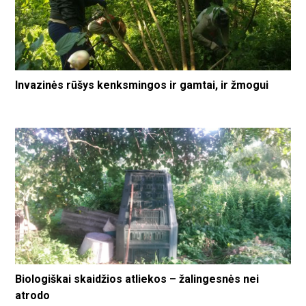
Invazinės rūšys kenksmingos ir gamtai, ir žmogui
Biologiškai skaidžios atliekos – žalingesnės nei
atrodo