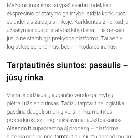
Mažoms įmonėms tai ypač svarbu todėl, kad
ekspresinio pristatymo galimybė leidžia konkuruoti
su dideliais žaidėjais rinkoje. Kai klientas žino, kad jo
užsakymas bus pristatytas kitą dieną – jis renkasi
jus, o ne stambiąją prekybos platformą. Tai ne tik
logistikos sprendimas, bet ir rinkodaros įrankis.
Tarptautinės siuntos: pasaulis –
jūsų rinka
Viena iš didžiausių augančio verslo galimybių –
plėtra į užsienio rinkas. Tačiau tarptautinė logistika
gąsdina daugelį smulkių verslininkų: muitinės
procedūros, skirtingi reikalavimai, aukštos kainos.
Alsendo.lt
supaprastina šį procesą – platforma
suteikia prieigą prie
tarptautinių siuntų
sprendimų su