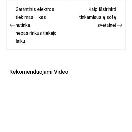
Navigacija
Garantinis elektros
Kaip išsirinkti
tarp
tiekimas – kas
tinkamiausią sofą
nutinka
svetainei
įrašų
nepasirinkus tiekėjo
laiku
Rekomenduojami Video