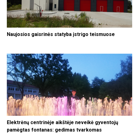
Naujosios gaisrinės statyba įstrigo teismuose
Elektrėnų centrinėje aikštėje neveikė gyventojų
pamėgtas fontanas: gedimas tvarkomas