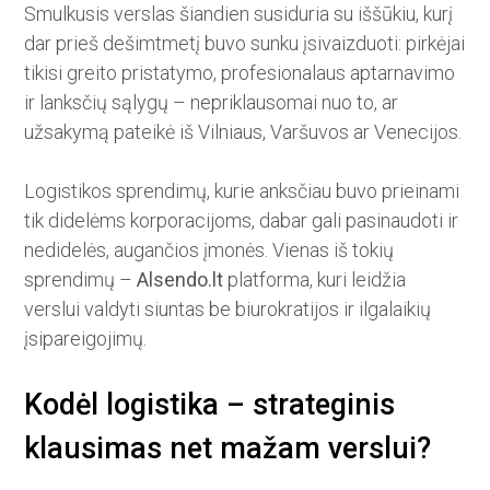
Smulkusis verslas šiandien susiduria su iššūkiu, kurį
dar prieš dešimtmetį buvo sunku įsivaizduoti: pirkėjai
tikisi greito pristatymo, profesionalaus aptarnavimo
ir lanksčių sąlygų – nepriklausomai nuo to, ar
užsakymą pateikė iš Vilniaus, Varšuvos ar Venecijos.
Logistikos sprendimų, kurie anksčiau buvo prieinami
tik didelėms korporacijoms, dabar gali pasinaudoti ir
nedidelės, augančios įmonės. Vienas iš tokių
sprendimų –
Alsendo.lt
platforma, kuri leidžia
verslui valdyti siuntas be biurokratijos ir ilgalaikių
įsipareigojimų.
Kodėl logistika – strateginis
klausimas net mažam verslui?