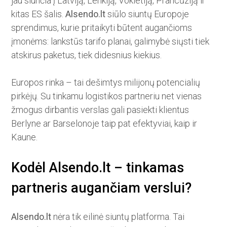
jau siunčia į Latviją, Lenkiją, Vokietiją, Prancūziją ir
kitas ES šalis.
Alsendo.lt
siūlo siuntų Europoje
sprendimus, kurie pritaikyti būtent augančioms
įmonėms: lankstūs tarifo planai, galimybė siųsti tiek
atskirus paketus, tiek didesnius kiekius.
Europos rinka – tai dešimtys milijonų potencialių
pirkėjų. Su tinkamu logistikos partneriu net vienas
žmogus dirbantis verslas gali pasiekti klientus
Berlyne ar Barselonoje taip pat efektyviai, kaip ir
Kaune.
Kodėl Alsendo.lt – tinkamas
partneris augančiam verslui?
Alsendo.lt
nėra tik eilinė siuntų platforma. Tai