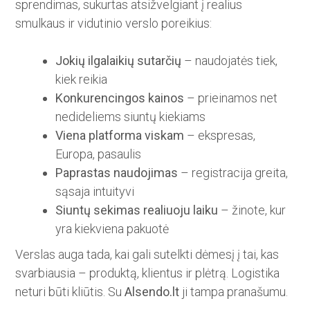
sprendimas, sukurtas atsižvelgiant į realius
smulkaus ir vidutinio verslo poreikius:
Jokių ilgalaikių sutarčių
– naudojatės tiek,
kiek reikia
Konkurencingos kainos
– prieinamos net
nedideliems siuntų kiekiams
Viena platforma viskam
– ekspresas,
Europa, pasaulis
Paprastas naudojimas
– registracija greita,
sąsaja intuityvi
Siuntų sekimas realiuoju laiku
– žinote, kur
yra kiekviena pakuotė
Verslas auga tada, kai gali sutelkti dėmesį į tai, kas
svarbiausia – produktą, klientus ir plėtrą. Logistika
neturi būti kliūtis. Su
Alsendo.lt
ji tampa pranašumu.