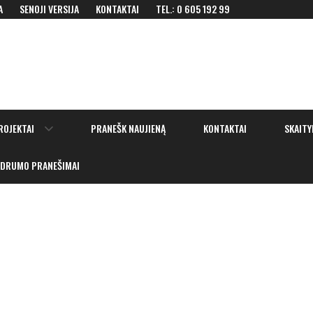
A
SENOJI VERSIJA
KONTAKTAI
TEL.: 0 605 192 99
Show
ROJEKTAI
PRANEŠK NAUJIENĄ
KONTAKTAI
SKAITY
sub
menu
IDRUMO PRANEŠIMAI