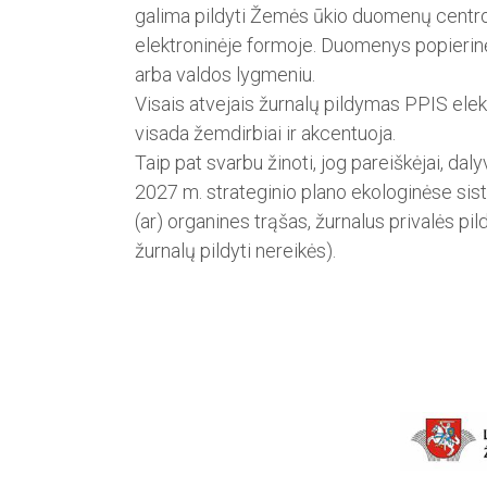
galima pildyti Žemės ūkio duomenų cent
elektroninėje formoje. Duomenys popierinėj
arba valdos lygmeniu.
Visais atvejais žurnalų pildymas PPIS elekt
visada žemdirbiai ir akcentuoja.
Taip pat svarbu žinoti, jog pareiškėjai, d
2027 m. strateginio plano ekologinėse sis
(ar) organines trąšas, žurnalus privalės pi
žurnalų pildyti nereikės).