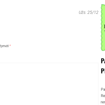
Užs. 25/12
pažymėti
*
P
P
Pa
Re
re