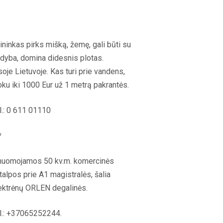
ininkas pirks mišką, žemę, gali būti su
dyba, domina didesnis plotas.
soje Lietuvoje. Kas turi prie vandens,
ku iki 1000 Eur už 1 metrą pakrantės.
l.: 0 611 01110
*
nuomojamos 50 kv.m. komercinės
talpos prie A1 magistralės, šalia
ektrėnų ORLEN degalinės.
l.: +37065252244.