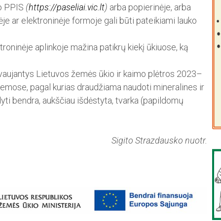
ro PPIS
(
https://paseliai.vic.lt
)
arba popierinėje, arba
e ar elektroninėje formoje gali būti pateikiami lauko
roninėje aplinkoje mažina patikrų kiekį ūkiuose, ką
alyvaujantys Lietuvos žemės ūkio ir kaimo plėtros 2023–
temose, pagal kurias draudžiama naudoti mineralines ir
ldyti bendra, aukščiau išdėstyta, tvarka (papildomų
Sigito Strazdausko nuotr.