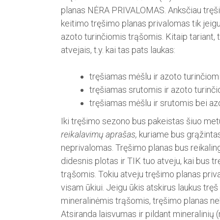
planas NĖRA PRIVALOMAS. Anks­čiau tręši
keitimo tręšimo planas privalomas tik jeigu t
azoto turinčiomis trąšomis. Kitaip tariant, t
atvejais, t.y. kai tas pats laukas:
tręšiamas mėšlu ir azoto turinčiom
tręšiamas srutomis ir azoto turinč
tręšiamas mėšlu ir srutomis bei az
Iki tręšimo sezono bus pa­keistas šiuo m
reikalavimų aprašas,
kuriame bus grąžintas 
neprivalomas. Tręšimo planas bus reikalingas
didesnis plotas ir TIK tuo atveju, kai bus t
trąšomis. Tokiu atveju tręšimo planas pri
visam ūkiui. Jeigu ūkis atskirus laukus tręš iš
mineralinėmis ­trąšomis, tręšimo planas n
Atsiranda laisvumas ir pildant mineralinių 