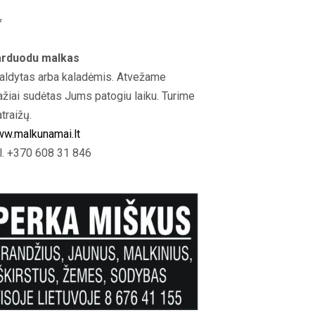
*
rduodu malkas
aldytas arba kaladėmis. Atvežame
ažiai sudėtas Jums patogiu laiku. Turime
atraižų.
w.malkunamai.lt
l. +370 608 31 846