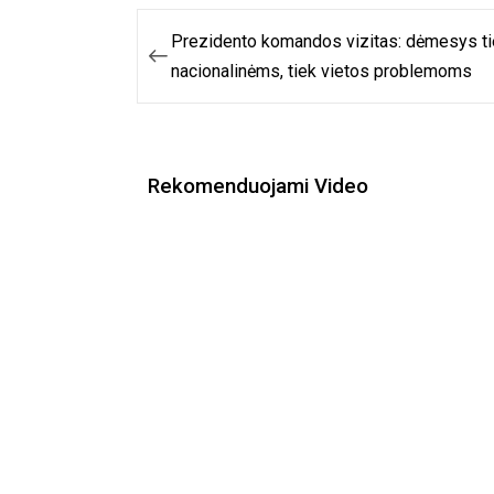
Navigacija
Prezidento komandos vizitas: dėmesys t
tarp
nacionalinėms, tiek vietos problemoms
įrašų
Rekomenduojami Video