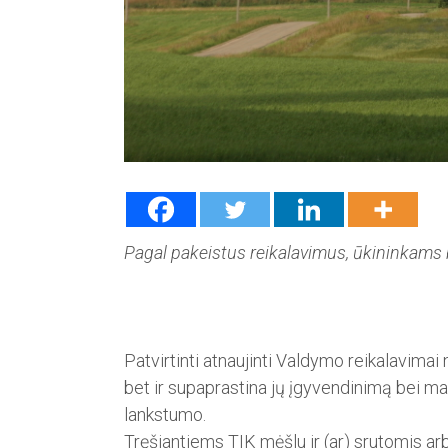
Pagal pakeistus reikalavimus, ūkininkams 
Patvirtinti atnaujinti Valdymo reikalavimai
bet ir supaprastina jų įgyvendini­mą bei ma
lankstumo.
Tręšiantiems TIK mėšlu ir (ar) srutomis ar