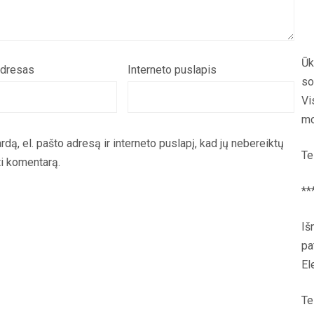
Ūk
adresas
Interneto puslapis
so
Vi
mo
rdą, el. pašto adresą ir interneto puslapį, kad jų nebereiktų
Te
yti komentarą.
**
Iš
pa
El
Te