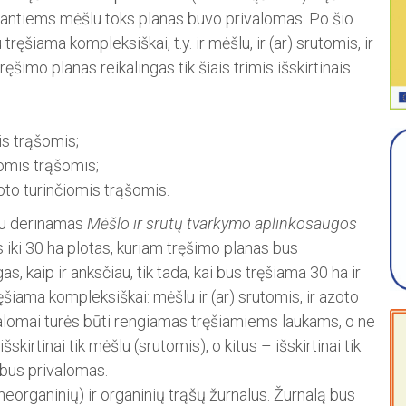
antiems mėšlu toks planas buvo privalomas. Po šio
ręšiama kompleksiškai, t.y. ir mėšlu, ir (ar) srutomis, ir
ręšimo planas reikalingas tik šiais trimis išskirtinais
is trąšomis;
iomis trąšomis;
oto turinčiomis trąšomis.
etu derinamas
Mėš­lo ir srutų tvarkymo aplinkosaugos
iki 30 ha plotas, kuriam tręšimo planas bus
, kaip ir anksčiau, tik tada, kai bus tręšiama 30 ha ir
rę­šiama kompleksiškai: mėšlu ir (ar) srutomis, ir azoto
valomai turės būti rengiamas tręšiamiems laukams, o ne
skirti­nai tik mėšlu (srutomis), o kitus – išskirtinai tik
ebus privalomas.
(neorganinių) ir organinių trąšų žurnalus. Žurnalą bus