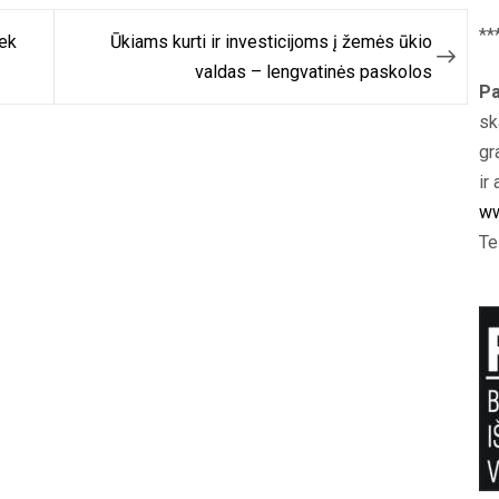
**
iek
Ūkiams kurti ir investicijoms į žemės ūkio
valdas – lengvatinės paskolos
Pa
sk
gr
ir 
ww
Te