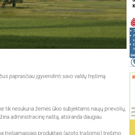
bus paprasčiau įgyvendinti savo valdų tręšimą.
 ne tik nesukuria žemės ūkio subjektams naujų prievolių,
žina adminis­tracinę naštą, atsiranda daugiau
ba tręšiamaisiais produktais (azoto trąšomis) tręšimo