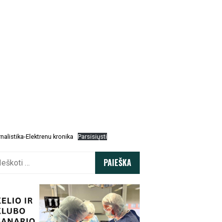
nalistika-Elektrenu kronika
Parsisiųsti
koti: