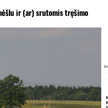
ėšlu ir (ar) srutomis tręšimo
Zur
Ieš