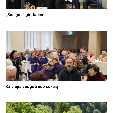
„Smilgos“ gimtadienis
Kaip apsisaugoti nuo sukčių