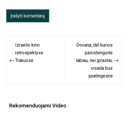
Navigacija
Izraelio kino
Dovana, dėl kurios
tarp
retrospektyva
pasistengsite
Trakuose
labiau, nei įprastai,
įrašų
visada bus
ypatingesnė
Rekomenduojami Video