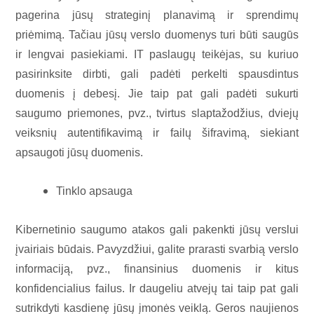
pagerina jūsų strateginį planavimą ir sprendimų
priėmimą. Tačiau jūsų verslo duomenys turi būti saugūs
ir lengvai pasiekiami. IT paslaugų teikėjas, su kuriuo
pasirinksite dirbti, gali padėti perkelti spausdintus
duomenis į debesį. Jie taip pat gali padėti sukurti
saugumo priemones, pvz., tvirtus slaptažodžius, dviejų
veiksnių autentifikavimą ir failų šifravimą, siekiant
apsaugoti jūsų duomenis.
Tinklo apsauga
Kibernetinio saugumo atakos gali pakenkti jūsų verslui
įvairiais būdais. Pavyzdžiui, galite prarasti svarbią verslo
informaciją, pvz., finansinius duomenis ir kitus
konfidencialius failus. Ir daugeliu atvejų tai taip pat gali
sutrikdyti kasdienę jūsų įmonės veiklą. Geros naujienos