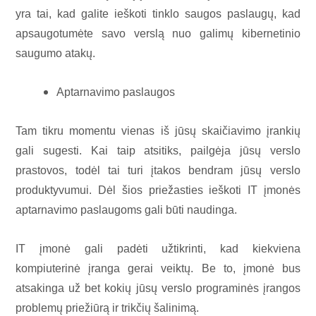
yra tai, kad galite ieškoti tinklo saugos paslaugų, kad
apsaugotumėte savo verslą nuo galimų kibernetinio
saugumo atakų.
Aptarnavimo paslaugos
Tam tikru momentu vienas iš jūsų skaičiavimo įrankių
gali sugesti. Kai taip atsitiks, pailgėja jūsų verslo
prastovos, todėl tai turi įtakos bendram jūsų verslo
produktyvumui. Dėl šios priežasties ieškoti IT įmonės
aptarnavimo paslaugoms gali būti naudinga.
IT įmonė gali padėti užtikrinti, kad kiekviena
kompiuterinė įranga gerai veiktų. Be to, įmonė bus
atsakinga už bet kokių jūsų verslo programinės įrangos
problemų priežiūrą ir trikčių šalinimą.