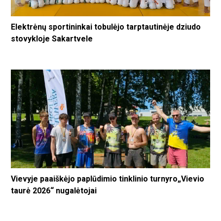
Elektrėnų sportininkai tobulėjo tarptautinėje dziudo
stovykloje Sakartvele
Vievyje paaiškėjo paplūdimio tinklinio turnyro„Vievio
taurė 2026“ nugalėtojai