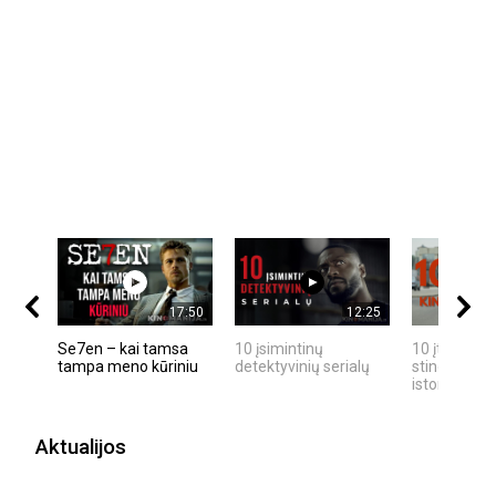
17:50
12:25
Se7en – kai tamsa
10 įsimintinų
10 įtemptų,
tampa meno kūriniu
detektyvinių serialų
stingdančių
istorijų
Aktualijos