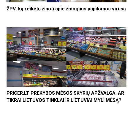
ŽPV: ką reikėtų žinoti apie žmogaus papilomos virusą
PRICER.LT PREKYBOS MĖSOS SKYRIŲ APŽVALGA. AR
TIKRAI LIETUVOS TINKLAI IR LIETUVIAI MYLI MĖSĄ?