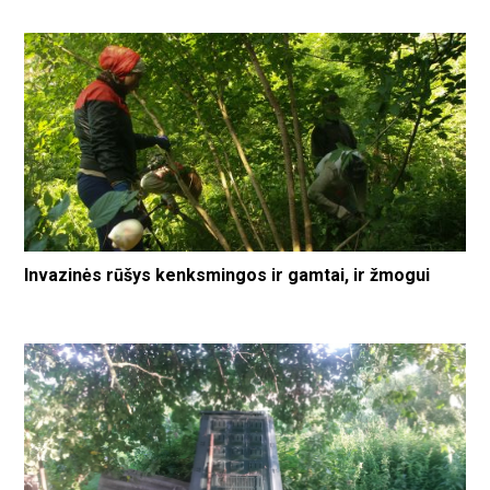
Invazinės rūšys kenksmingos ir gamtai, ir žmogui