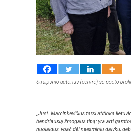
Straipsnio autorius (centre) su poeto broli
„Just. Marcinkevičius tarsi atitinka lietuvi
bendriausią žmogaus tipą: yra arti gamtos, 
nuolaidus, ypač dėl neesminių dalykų, geba