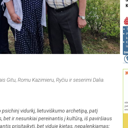
ais Gitu, Romu Kazimieru, Ryčiu ir seserimi Dalia.
o psichinį vidurkį, lietuviškumo archetipą, patį
bet ir nesunkiai pereinantis į kultūrą, iš paviršiaus
ntis prisitaikyti, bet viduje kietas, nepalenkiamas;