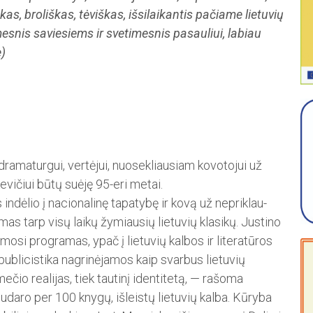
as, broliškas, tėviškas, išsilaikantis pačiame lietuvių
mesnis saviesiems ir svetimesnis pasauliui, labiau
ė)
ramaturgui, vertėjui, nuosekliausiam kovo­tojui už
ičiui ­bū­tų suėję 95-eri metai.
ndėlio į nacionali­nę tapatybę ir kovą už nepriklau­
mas tarp visų laikų žymiausių lietuvių klasikų. Justino
osi programas, ypač į lietuvių kalbos ir literatūros
ublicistika nagrinėjamos kaip svarbus lietuvių
mečio realijas, tiek tautinį identitetą, — rašoma
sudaro per 100 knygų, išleistų lietuvių kalba. Kūryba