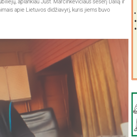
ubiliejų, aplankiau Just. Marcinkevičiaus seserį Dalią ir
inimais apie Lietuvos didžiavyrį, kuris jiems buvo