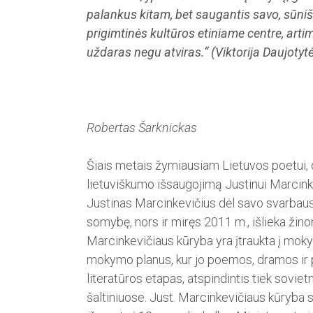
palankus kitam, bet saugantis savo, sūnišk
prigimtinės kultūros etiniame centre, arti
uždaras negu atviras.“ (Viktorija Daujotyt
Robertas Šarknickas
Šiais metais žymiausiam Lie­tuvos poetui, d
lietuviškumo išsaugo­jimą Justinui Marcinkev
Justinas Marcinkevičius dėl savo svarbaus i
somybę, nors ir miręs 2011 m., išlieka žino
Marcinkevičiaus kūryba yra įtraukta į mokym
mokymo planus, kur jo poemos, dramos ir p
literatūros etapas, atspindintis tiek soviet
šaltiniuo­se. Just. Marcinkevičiaus kūryba 