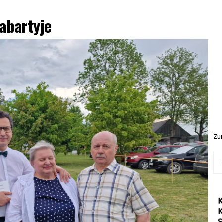
abartyje
Zur
Ieš