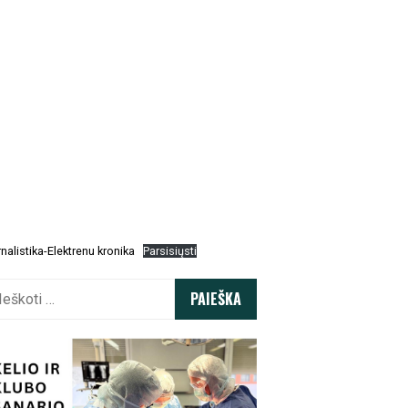
nalistika-Elektrenu kronika
Parsisiųsti
koti: