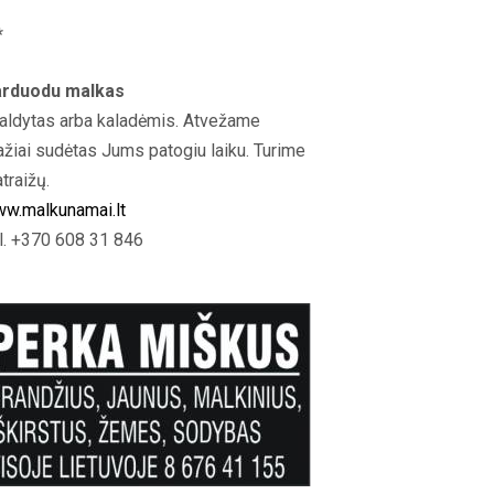
*
rduodu malkas
aldytas arba kaladėmis. Atvežame
ažiai sudėtas Jums patogiu laiku. Turime
atraižų.
w.malkunamai.lt
l. +370 608 31 846