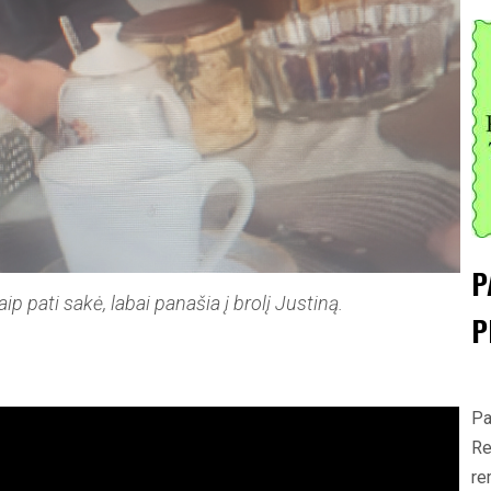
P
ip pati sakė, labai panašia į brolį Justiną.
P
Pa
Re
re