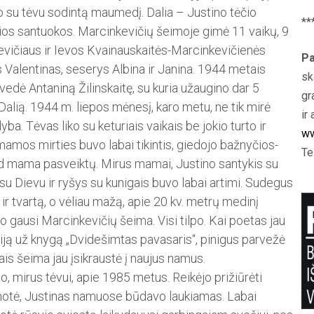
o su tėvu sodintą maumedį. Dalia – Justino­ tėčio
**
sios santuokos. Marcinkevičių šeimoje gimė 11 vaikų, 9
evičiaus ir Ievos Kvainauskaitės-Marcinkevičienės
Pa
is Valentinas, seserys Albina ir Janina. 1944 metais
sk
e­dė Antaniną Žilinskaitę, su kuria užaugino dar 5
gr
 Dalią. 1944 m. liepos mėnesį, karo metu, ne tik mirė
ir 
. Tėvas liko su keturiais vaikais be jokio turto ir
ww
mamos mirties buvo labai tikintis, giedojo bažnyčios­
Te
ad mama pasveiktų. Mirus mamai, Justino santykis su
 su Dievu ir ryšys su kunigais buvo labai artimi. Sudegus
ir tvartą, o vėliau mažą, apie 20 kv. metrų medinį
go gausi Marcinkevičių šeima. Visi tilpo. Kai poetas jau
emiją už knygą „Dvidešimtas pavasaris“, pinigus parvežė
is šeima jau įsikraustė į naujus namus.
, mirus tėvui, apie 1985 metus. Reikėjo prižiūrėti
motė, Justinas namuose būdavo laukiamas. Labai