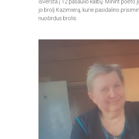
išversta į 12 pasaulio kalbų. Minint poeto j
jo brolį Kazimierą, kurie pasidalino prisim
nuoširdus brolis.