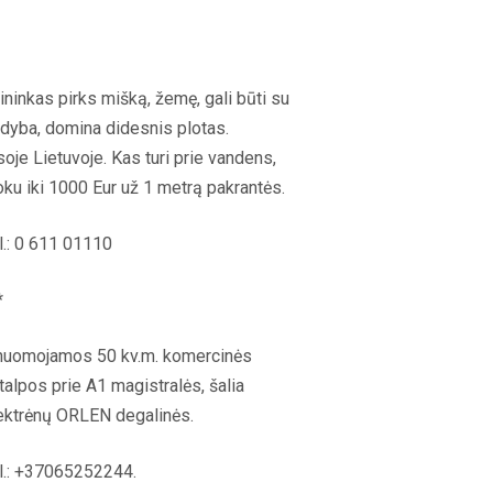
ininkas pirks mišką, žemę, gali būti su
dyba, domina didesnis plotas.
soje Lietuvoje. Kas turi prie vandens,
ku iki 1000 Eur už 1 metrą pakrantės.
l.: 0 611 01110
*
nuomojamos 50 kv.m. komercinės
talpos prie A1 magistralės, šalia
ektrėnų ORLEN degalinės.
l.: +37065252244.