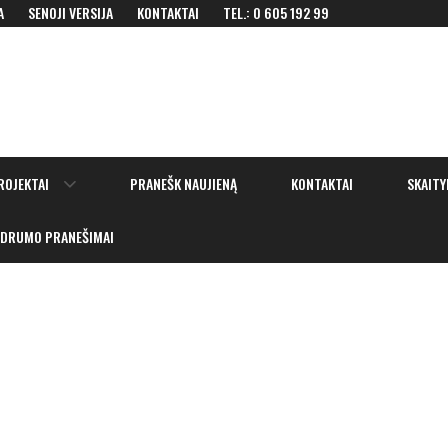
A
SENOJI VERSIJA
KONTAKTAI
TEL.: 0 605 192 99
Show
ROJEKTAI
PRANEŠK NAUJIENĄ
KONTAKTAI
SKAITY
sub
menu
IDRUMO PRANEŠIMAI