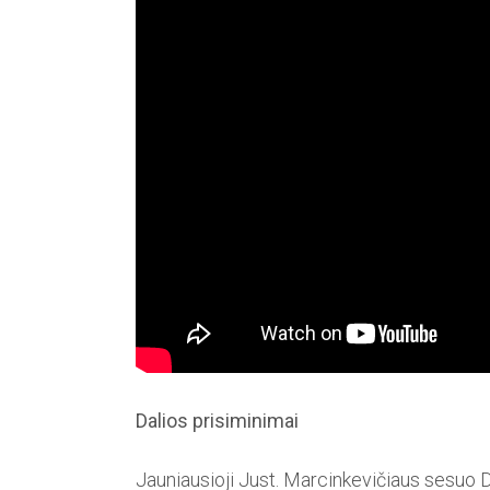
Dalios prisiminimai
Jauniausioji Just. Marcinkevičiaus sesuo Da