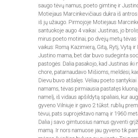
saugo tėvų namus, poe­to gimtinę ir Justin
Motiejaus Marcinkevičiaus­ dukra iš antro
iš jų užaugo. Pirmojoje Motiejaus Marcink
santuokoje augo 4 vaikai: Justinas, jo brol
mirus poeto motinai, po dvejų metų tėvas v
vaikus: Romą Kazimierą, Gitą, Rytį, Vytą ir
Justino mama, bet dar buvo sudeginta sodyba
pastogės. Dalia pasakojo, kad Justinas iki 
chore, patarnaudavo Mi­šioms, meldėsi, k
Dievu buvo atšalęs. Vėliau poeto san­ty­kiai
namams, tėvas pirmiausia pastatęs­ kluoną 
namelį, iš vidaus apšildytą spaliais, kur au
gyveno Vilniuje ir gavo 2 tūkst. rublių pr
tėvui, pats suprojektavo namą ir 1960 meta
Dalia į savo gimtuosius namus gyventi grįžo
mamą. Ir nors namuose jau gyveno tik pa