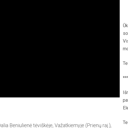
Ūk
so
Vi
mo
Te
**
Iš
pa
El
Te
lia Beniulienė tėviškėje, Važatkiemyje (Prienų raj.),