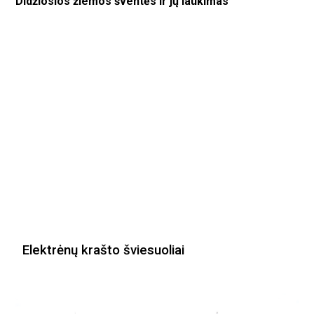
Didžiosios žiemos šventės ir jų laukimas
Elektrėnų krašto šviesuoliai