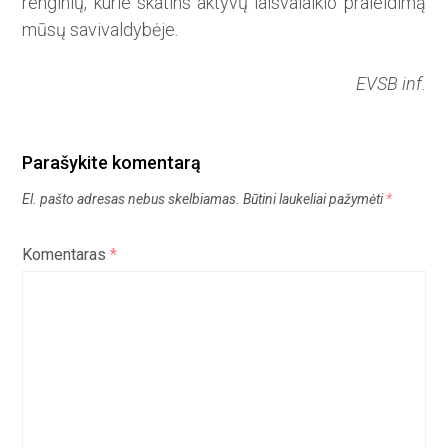
renginių, kurie skatins aktyvų laisvalaikio praleidimą
mūsų sa­vivaldybėje.
EVSB inf.
Parašykite komentarą
El. pašto adresas nebus skelbiamas.
Būtini laukeliai pažymėti
*
Komentaras
*