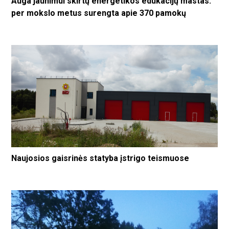
Auga jaunimui skirtų energetikos edukacijų mastas:
per mokslo metus surengta apie 370 pamokų
Naujosios gaisrinės statyba įstrigo teismuose