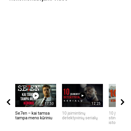
17:50
12:25
Se7en – kai tamsa
10 įsimintinų
10 įtemptų,
tampa meno kūriniu
detektyvinių serialų
stingdančių
istorijų