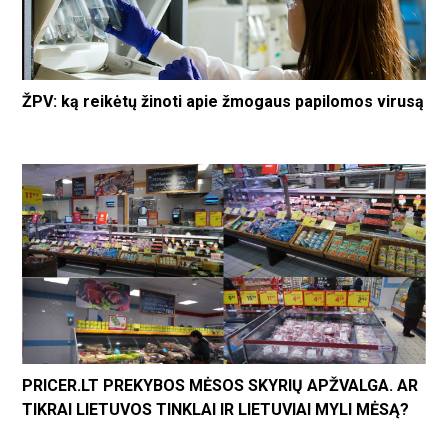
ŽPV: ką reikėtų žinoti apie žmogaus papilomos virusą
PRICER.LT PREKYBOS MĖSOS SKYRIŲ APŽVALGA. AR
TIKRAI LIETUVOS TINKLAI IR LIETUVIAI MYLI MĖSĄ?