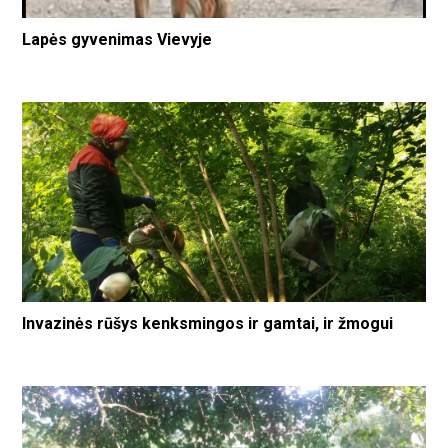
Lapės gyvenimas Vievyje
Invazinės rūšys kenksmingos ir gamtai, ir žmogui