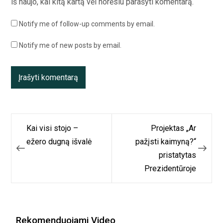
iš naujo, kai kitą kartą vėl norėsiu parašyti komentarą.
Notify me of follow-up comments by email.
Notify me of new posts by email.
Navigacija
Kai visi stojo –
Projektas „Ar
tarp
ežero dugną išvalė
pažįsti kaimyną?“
pristatytas
įrašų
Prezidentūroje
Rekomenduojami Video