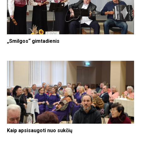
„Smilgos“ gimtadienis
Kaip apsisaugoti nuo sukčių