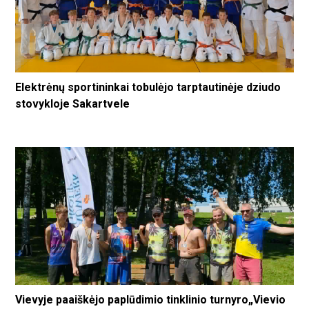
Elektrėnų sportininkai tobulėjo tarptautinėje dziudo
stovykloje Sakartvele
Vievyje paaiškėjo paplūdimio tinklinio turnyro„Vievio