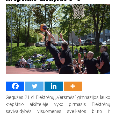
Gegužės 21 d. Elektrėnų „Vers­mės“ gimnazijos lauko
krep­šinio aikštelėje vyko pirmasis Elektrėnų
savivaldybės visuomenės sveikatos biuro ir