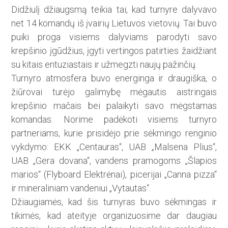
Didžiulį džiaugsmą teikia tai, kad turnyre dalyvavo
net 14 komandų iš įvairių Lietuvos vietovių. Tai buvo
puiki proga visiems dalyviams parodyti savo
krepšinio įgūdžius, įgyti vertingos patirties žaidžiant
su kitais entuziastais ir už­megzti naujų pažinčių.
Turnyro atmosfera buvo energinga ir draugiška, o
žiūrovai turėjo galimybę mėgautis aistringais
krepšinio mačais bei palaikyti savo mėgstamas
komandas. Norime padėkoti visiems turnyro
partneriams, kurie prisidėjo prie sėkmingo renginio
vykdymo: EKK „Centauras“, UAB „Malsena Plius“,
UAB „Gera dovana“, vandens pramogoms „Šlapios
marios“ (Flyboard Elektrėnai), picerijai „Canna pizza“
ir mineraliniam vandeniui „Vytautas“.
Džiaugiamės, kad šis turnyras buvo sėkmingas ir
tikimės, kad ateityje organizuosime dar daugiau