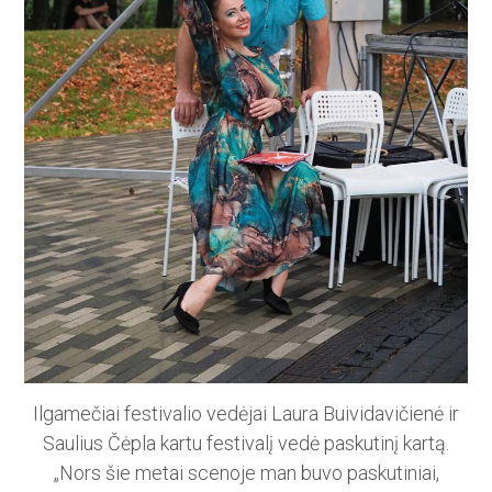
Ilgamečiai festivalio vedėjai Laura Buividavičienė ir
Saulius Čėpla kartu festivalį vedė paskutinį kartą.
„Nors šie metai scenoje man buvo paskutiniai,