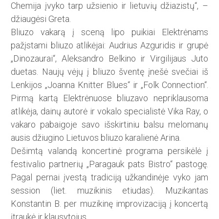
Chemija įvyko tarp užsienio ir lietuvių džiazistų“, –
džiaugėsi Greta.
Bliuzo vakarą į sceną lipo puikiai Elektrėnams
pažįstami bliuzo atlikėjai: Audrius Azguridis ir grupė
„Dinozaurai“, Aleksandro Belkino ir Virgilijaus Juto
duetas. Naujų vėjų į bliuzo šventę įnešė svečiai iš
Lenkijos „Joanna Knitter Blues“ ir „Folk Connection“.
Pirmą kartą Elektrėnuose bliuzavo nepriklausoma
atlikėja, dainų autorė ir vokalo specialistė Vika Ray, o
vakaro pabaigoje savo išskirtiniu balsu melomanų
ausis džiugino Lietuvos bliuzo karalienė Arina.
Dešimtą valandą koncertinė programa persikėlė į
festivalio partnerių „Paragauk pats Bistro“ pastogę.
Pagal pernai įvestą tradiciją užkandinėje vyko jam
session (liet. muzikinis etiudas). Muzikantas
Konstantin B. per muzikinę improvizaciją į koncertą
įtraukė ir klausytojus.