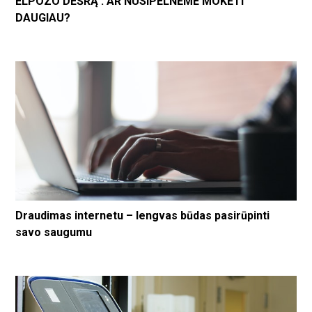
ELPOZO DEŠRĄ . AR NUSIPELNĖME MOKĖTI
DAUGIAU?
Draudimas internetu – lengvas būdas pasirūpinti
savo saugumu