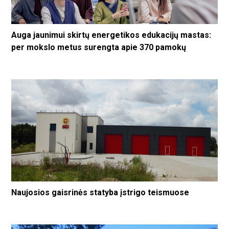
Auga jaunimui skirtų energetikos edukacijų mastas:
per mokslo metus surengta apie 370 pamokų
Naujosios gaisrinės statyba įstrigo teismuose