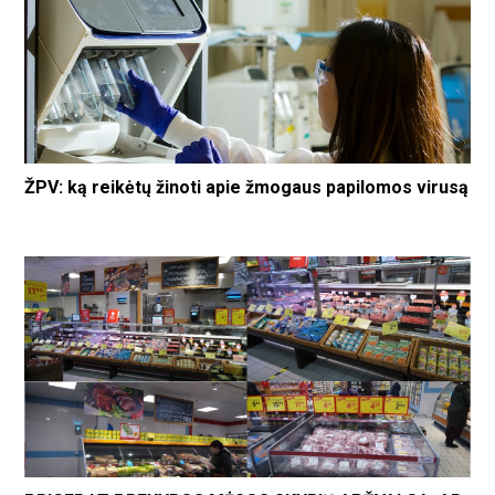
ŽPV: ką reikėtų žinoti apie žmogaus papilomos virusą