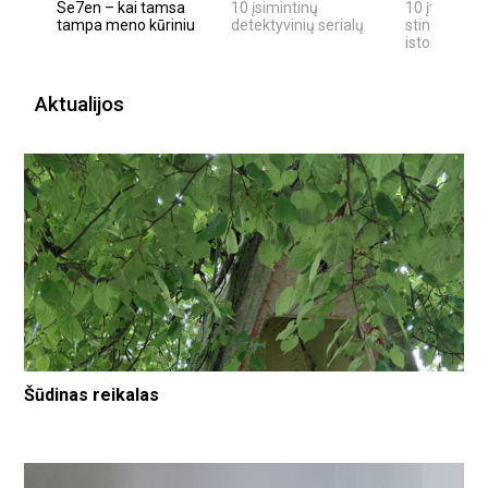
Se7en – kai tamsa
10 įsimintinų
10 įtemptų,
tampa meno kūriniu
detektyvinių serialų
stingdančių
istorijų
Aktualijos
Šūdinas reikalas