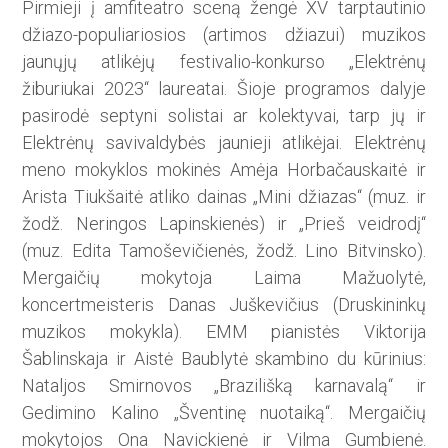
Pirmieji į amfiteatro sceną žengė XV tarptautinio
džiazo-populiariosios (artimos džiazui) muzikos
jaunųjų atlikėjų festivalio-konkurso „Elektrėnų
žiburiukai 2023“ laurea­tai. Šioje programos dalyje
pasirodė septyni solistai ar kolektyvai, tarp jų ir
Elektrėnų savivaldybės jaunieji atlikėjai. Elektrėnų
meno mokyklos mokinės Amėja Horbačauskaitė ir
Arista Tiukšaitė atliko dainas „Mini džiazas“ (muz. ir
žodž. Neringos Lapinskienės) ir „Prieš veidrodį“
(muz. Edita Tamoševičienės, žodž. Lino Bitvinsko).
Mergaičių mokytoja Laima Mažuolytė,
koncertmeisteris Danas Juškevičius (Drus­kininkų
muzikos mokykla). EMM pianistės Viktorija
Šablinskaja ir Aistė Baublytė skambino du kū­rinius:
Nataljos Smirnovos „Brazilišką karnavalą“ ir
Gedimino Kalino „Šventinę nuotaiką“. Mergaičių
mokytojos Ona Navickienė ir Vilma Gumbienė.