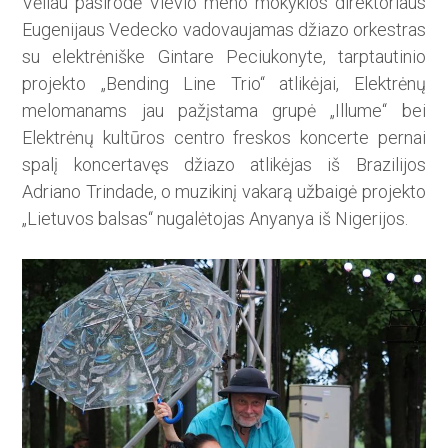
Vėliau pasirodė Vievio meno mokyklos direktoriaus
Eugenijaus Vedecko vadovaujamas džiazo orkestras
su elektrėniške Gintare Peciukonyte, tarptautinio
projekto „Bending Line Trio“ atlikėjai, Elektrėnų
melomanams jau pažįstama grupė „Illume“ bei
Elektrėnų kultūros cent­ro freskos koncerte pernai
spalį koncertavęs džiazo atlikėjas iš Brazilijos
Adriano Trindade, o muzikinį vakarą užbaigė projekto
„Lietuvos balsas“ nugalėtojas Anyanya iš Nigerijos.