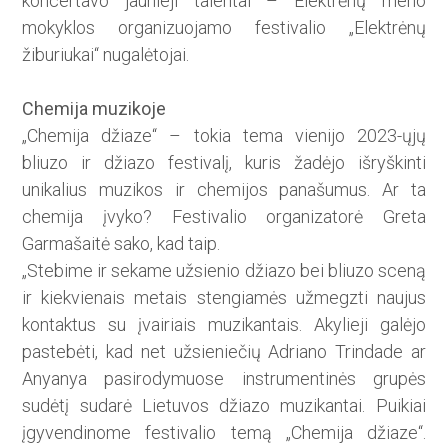
koncertavo jaunieji talentai – Elektrėnų meno
mokyklos organizuojamo festivalio „Elektrėnų
žiburiukai“ nugalėtojai.
Chemija muzikoje
„Chemija džiaze“ – tokia tema vienijo 2023-ųjų
bliuzo ir džiazo festivalį, kuris žadėjo išryškinti
unikalius muzikos ir chemijos panašumus. Ar ta
chemija įvyko? Festivalio organizatorė Greta
Garmašaitė sako, kad taip.
„Stebime ir sekame užsienio džiazo bei bliuzo sceną
ir kiekvienais metais stengiamės užmegzti naujus
kontaktus su įvairiais muzikantais. Akylieji galėjo
pastebėti, kad net užsieniečių Adriano Trindade ar
Anyanya pasirodymuose instrumentinės grupės
sudėtį sudarė Lietuvos džiazo muzikantai. Puikiai
įgyvendinome festivalio temą „Chemija džiaze“.