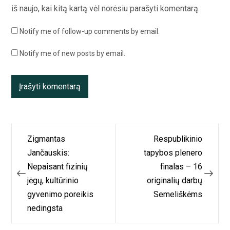
iš naujo, kai kitą kartą vėl norėsiu parašyti komentarą.
Notify me of follow-up comments by email.
Notify me of new posts by email.
Navigacija
Zigmantas
Respublikinio
tarp
Jančauskis:
tapybos plenero
Nepaisant fizinių
finalas – 16
įrašų
jėgų, kultūrinio
originalių darbų
gyvenimo poreikis
Semeliškėms
nedingsta