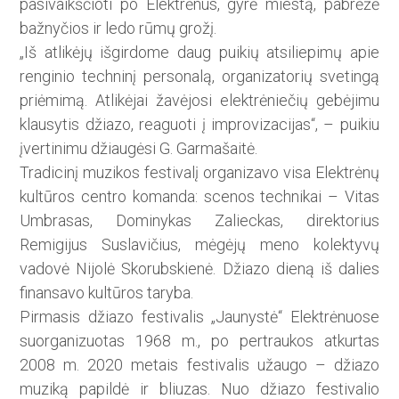
pasivaikščioti po Elektrėnus, gyrė miestą, pabrėžė
bažnyčios ir ledo rūmų grožį.
„Iš atlikėjų išgirdome daug pui­­­­­­kių atsiliepimų apie
renginio tech­ninį personalą, organizatorių svetingą
priėmimą. Atlikėjai žavėjosi elektrėniečių gebėjimu
klausytis džiazo, reaguoti į improvizacijas“, – puikiu
įvertinimu džiaugėsi G. Garmašaitė.
Tradicinį muzikos festivalį organizavo visa Elektrėnų
kultūros centro komanda: scenos technikai – Vitas
Umbrasas, Dominykas Zalieckas, direktorius
Remigijus Sus­lavičius, mėgėjų meno kolektyvų
vadovė Nijolė Skorubskienė. Džiazo dieną iš dalies
finansavo kultūros taryba.
Pirmasis džiazo festivalis „Jau­nystė“ Elektrėnuose
suorganizuo­tas 1968 m., po pertraukos atkurtas
2008 m. 2020 metais festivalis užaugo – džiazo
muziką papildė ir bliuzas. Nuo džiazo festivalio