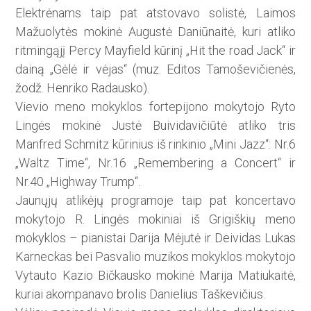
Elektrėnams taip pat ats­tovavo solistė, Laimos
Mažuolytės mokinė Augustė Daniūnaitė, ku­ri atliko
ritmingąjį Percy Mayfield kūrinį „Hit the road Jack“ ir
dainą „Gėlė ir vėjas“ (muz. Editos Tamoševičienės,
žodž. Henriko Radausko).
Vievio meno mokyklos fortepijono mokytojo Ryto
Lingės mokinė Justė Buividavičiūtė atliko tris
Manfred Schmitz kūrinius iš rinkinio „Mini Jazz“: Nr.6
„Waltz Time“, Nr.16 „Remembering a Concert“ ir
Nr.40 „Highway Trump“.
Jaunųjų atlikėjų programoje taip pat koncertavo
mokytojo R. Lingės mokiniai iš Grigiškių meno
mokyklos – pianistai Darija Mėjutė ir Dei­vidas Lukas
Karneckas bei Pasvalio muzikos mokyklos mokytojo
Vytauto Kazio Bičkausko mokinė Marija Matiukaitė,
kuriai akompanavo brolis Danielius Taškevičius.