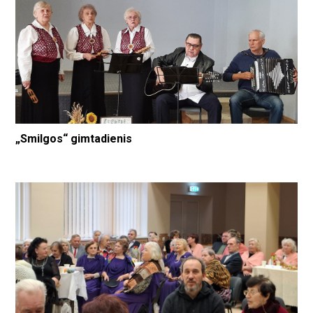
„Smilgos“ gimtadienis