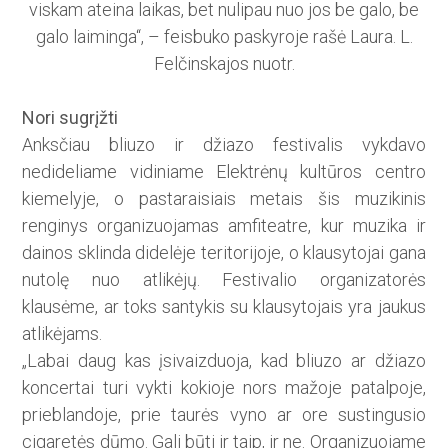
viskam ateina laikas, bet nulipau nuo jos be galo, be
galo laiminga“, – feisbuko paskyroje rašė Laura. L.
Felčinskajos nuotr.
Nori sugrįžti
Anksčiau bliuzo ir džiazo festivalis vykdavo
nedideliame vidiniame Elektrėnų kultūros centro
kiemelyje, o pastaraisiais metais šis muzikinis
renginys organizuojamas amfiteatre, kur muzika ir
dainos sklinda didelėje teritorijoje, o klausytojai gana
nutolę nuo atlikėjų. Festivalio organizatorės
klausėme, ar toks santykis su klausytojais yra jaukus
atlikėjams.
„Labai daug kas įsivaizduoja, kad bliuzo ar džiazo
koncertai turi vykti kokioje nors mažoje patalpoje,
prieblandoje, prie taurės vyno ar ore sustingusio
cigaretės dūmo. Gali būti ir taip, ir ne. Organizuojame