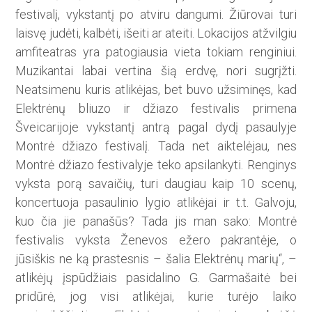
festivalį, vykstantį po atviru dangumi. Žiūrovai turi
laisvę judėti, kalbėti, išeiti ar atei­ti. Lokacijos atžvilgiu
amfiteatras yra patogiausia vieta tokiam renginiui.
Muzikantai labai vertina šią erdvę, nori sugrįžti.
Neatsimenu kuris atlikėjas, bet buvo užsiminęs, kad
Elektrėnų bliuzo ir džiazo festivalis primena
Šveicarijoje vykstantį antrą pagal dydį pasaulyje
Montrė džiazo festivalį. Tada net aiktelėjau, nes
Montrė džiazo festivalyje teko apsilankyti. Renginys
vyksta porą savaičių, turi daugiau kaip 10 scenų,
koncertuoja pasaulinio lygio atlikėjai ir t.t. Galvoju,
kuo čia jie panašūs? Tada jis man sako: Montrė
festivalis vyksta Ženevos ežero pakrantėje, o
jūsiškis ne ką prastesnis – šalia Elektrėnų marių“, –
atlikėjų įspūdžiais pasidalino G. Garmašaitė bei
pridūrė, jog visi atlikėjai, kurie turėjo laiko