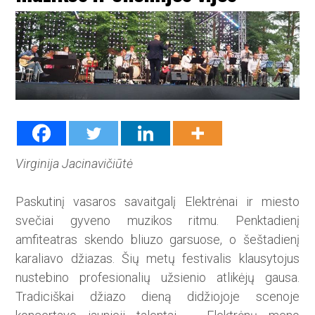
Virginija Jacinavičiūtė
Paskutinį vasaros savaitgalį E­­le­k­trėnai ir miesto
svečiai gyveno­ muzikos ritmu. Penktadienį
amfiteatras skendo bliuzo garsuo­se, o šeštadienį
karaliavo džiazas. Šių metų festivalis klausytojus
nustebino profesionalių užsienio atli­kėjų gausa.
Tradiciškai džiazo dieną didžiojoje scenoje