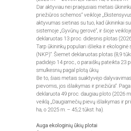
Dar aktyviau nei praėjusiais me­tais ūkinin
priežiūros schemos“ veikloje „Ekstensyvu
aktyvumas sietinas su tuo, kad ūkininkai su 
sistemoje „Gyvūnų gerovė“, ir šioje veikloj
deklaruo­tas 13 proc. didesnis plotas (2026 
Tarp ūkininkų populiari išlieka ir ekologin
(NKP)“. Šiemet deklaruotas plotas (8,9 tūkst
padidėjo 14 proc., o paraiškų pateikta 23 p
smulkesnių pagal plotą ūkių.
Be to, šiais metais suaktyvėjo dalyvavim
pievomis, jos išlaikymas ir priežiūra“. Pa
deklaruota 49 proc. daugiau ploto (2026 m. 
veiklą „Daugiamečių pievų išlaikymas ir pri
ha, o 2025 m. – 45,2 tūkst. ha).
Auga ekologinių ūkių plotai