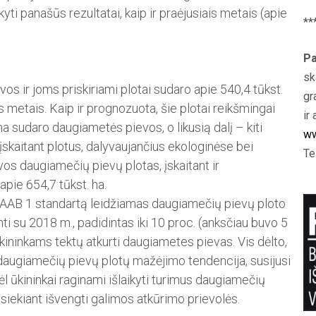
kyti panašūs rezultatai, kaip ir praėjusiais metais (apie
**
Pa
sk
s ir joms priskiriami plotai sudaro apie 540,4 tūkst.
gr
ais metais. Kaip ir prognozuota, šie plotai reikšmingai
ir 
ha sudaro daugiametės pievos, o likusią dalį – kiti
ww
skaitant plotus, dalyvaujančius ekologinėse bei
Te
s daugiamečių pievų plotas, įskaitant ir
apie 654,7 tūkst. ha.
GAAB 1 standartą leidžiamas daugiamečių pievų ploto
ti su 2018 m., padidintas iki 10 proc. (anksčiau buvo 5
 ūkininkams tektų atkurti daugiametes pievas. Vis dėlto,
a daugiamečių pievų plotų mažėjimo tendencija, susijusi
ėl ūkininkai raginami išlaikyti turimus daugiamečių
, siekiant išvengti galimos atkūrimo prievolės.