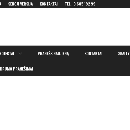
A
SENOJI VERSIJA
KONTAKTAI
TEL.: 0 605 192 99
Show
ROJEKTAI
PRANEŠK NAUJIENĄ
KONTAKTAI
SKAITY
sub
menu
IDRUMO PRANEŠIMAI