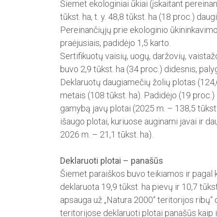
Šiemet ekologiniai ūkiai (įs­kaitant perein
tūkst. ha, t. y. 48,8 tūkst. ha (18 proc.) dau
Pereinančiųjų prie ekologinio ūkininkavimo 
praėjusiais, padidėjo 1,5 karto.
Sertifikuotų vaisių, uogų, dar­žovių, vaista
buvo 2,9 tūkst. ha (34 proc.) didesnis, palyg
Deklaruotų daugiamečių žolių plotas (124,6 
metais (108 tūkst. ha). Padidėjo (19 proc.)
gamybą javų plotai (2025 m. – 138,5 tūkst. 
išaugo plotai, kuriuose auginami javai ir da
2026 m. – 21,1 tūkst. ha).
Deklaruoti plotai – panašūs
Šiemet paraiškos buvo teikiamos ir pagal k
deklaruota 19,9 tūkst. ha pievų ir 10,7 tūk
apsauga už „Natura 2000“ teritorijos ribų“ 
teritorijose deklaruoti plotai panašūs kaip