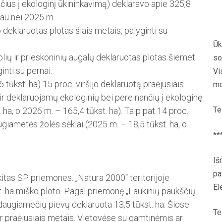
ančius į ekologinį ūkininkavimą) deklaravo apie 325,8
giau nei 2025 m.
deklaruotas plotas šiais metais, palyginti su
Ūk
žolių ir prieskoninių augalų deklaruotas plotas šiemet
so
inti su pernai.
Vi
tūkst. ha) 15 proc. viršijo deklaruotą praėjusiais
mo
 ir deklaruojamų ekologinių bei pe­reinančių į ekologinę
Te
ha, o 2026 m. – 165,4 tūkst. ha). Taip pat 14 proc.
ugiametės žo­lės sėklai (2025 m. – 18,5 tūkst. ha, o
**
Iš
pa
itas SP priemones. „Natura 2000“ teritorijoje
El
st. ha miško ploto. Pagal priemonę „Laukinių paukščių
daugiamečių pievų deklaruo­ta 13,5 tūkst. ha. Šiose
Te
 ir praėjusiais metais. Vietovėse su gamtinėmis ar