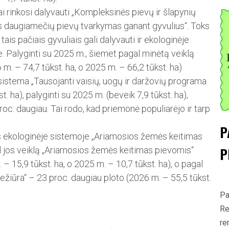
kai rinkosi dalyvauti „Kompleksinės pievų ir šlapynių
s daugiamečių pievų tvarkymas ganant gyvulius“. Toks
tais pačiais gyvuliais gali dalyvauti ir ekologinėje
e. Palyginti su 2025 m., šiemet pagal minėtą veiklą
m. – 74,7 tūkst. ha, o 2025 m. – 66,2 tūkst. ha).
ė sistema „Tausojanti vaisių, uogų ir daržovių programa
. ha), palyginti su 2025 m. (beveik 7,9 tūkst. ha),
roc. daugiau. Tai rodo, kad priemonė populiarėjo ir tarp
P
as ekologinėje sistemoje „Ariamosios žemės keitimas
P
gal jos veiklą „Ariamosios žemės keitimas pievomis“
– 15,9 tūkst. ha, o 2025 m. – 10,7 tūkst. ha), o pagal
ežiūra“ – 23 proc. daugiau ploto (2026 m. – 55,5 tūkst.
Pa
Re
re