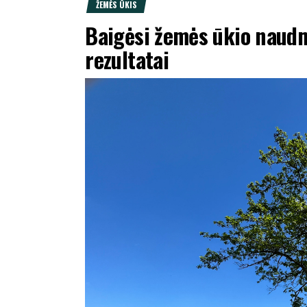
ŽEMĖS ŪKIS
Baigėsi žemės ūkio naudm
rezultatai