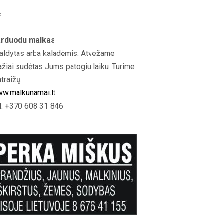
*
rduodu malkas
aldytas arba kaladėmis. Atvežame
ažiai sudėtas Jums patogiu laiku. Turime
atraižų.
w.malkunamai.lt
l. +370 608 31 846