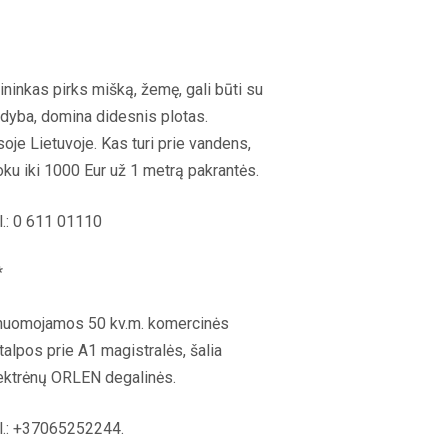
ininkas pirks mišką, žemę, gali būti su
dyba, domina didesnis plotas.
soje Lietuvoje. Kas turi prie vandens,
ku iki 1000 Eur už 1 metrą pakrantės.
l.: 0 611 01110
*
nuomojamos 50 kv.m. komercinės
talpos prie A1 magistralės, šalia
ektrėnų ORLEN degalinės.
l.: +37065252244.