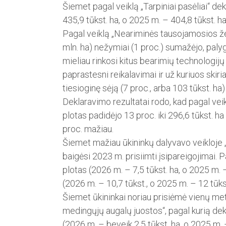
Šiemet pagal veiklą „Tar­piniai pasėliai“ d
435,9 tūkst. ha, o 2025 m. – 404,8 tūkst. h
Pagal veiklą „Neariminės tausojamosios ž
mln. ha) nežymiai (1 proc.) sumažėjo, palygi
mieliau rinkosi kitus bearimių technologij
paprastesni reikalavimai ir už kuriuos sk
tiesioginę sėją (7 proc., arba 103 tūkst. 
Deklaravimo rezultatai rodo, kad pagal vei
plotas padidėjo 13 proc. iki 296,6 tūkst. ha
proc. mažiau.
Šiemet mažiau ūkininkų dalyvavo veikloje „
baigėsi 2023 m. prisiimti įsipareigojimai. 
plotas (2026 m. – 7,5 tūkst. ha, o 2025 m. –
(2026 m. – 10,7 tūkst., o 2025 m. – 12 tūkst
Šiemet ūkininkai noriau prisiėmė vienų met
medingųjų augalų juos­tos“, pagal kurią de
(2026 m. – beveik 2,5 tūkst. ha, o 2025 m. –