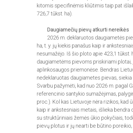
kitomis specifinėmis kliūtimis taip pat išlai
726,7 tūkst. ha).
Daugiamečių pievų atkurti nereikės
2026 m. deklaruotos dau­giametės pievo
ha, t. y. jų kiekis panašus kaip ir ankstesni
nesumažėjo. Iš šio ploto apie 423,1 tūkst. 
daugiametėms pievoms priskiriami plotai, į
aplinkosaugos priemonėse. Bendras Lietuvo
nedeklaruotas daugiametes pievas, ­siekia 
Svarbu pažymėti, kad nuo 2026 m. pagal 
referencinio santykio sumažėjimas, palygin
proc.). Kol kas Lietuvoje nėra rizikos, kad
kaip ir ankstesniais metais, išlieka bendr
su struktūriniais žemės ūkio pokyčiais, tod
pievų plotus ir jų nearti be būtino poreikio