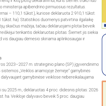
nų ir kitų plotų deklaravimui, kuris šiemet truko nuo
kio ministerija apibendrino pirmuosius rezultatus.
rnai – 110,1 tūkst.), kuriose deklaruota 2 910,1 tūkst.
ūkst. ha). Statistikos duomenys patvirtina ilgalaikę
ėjų skaičius mažėja, tačiau deklaruojami plotai beveik
areiškėjui tenkantis deklaruotas plotas. Šiemet jis siekia
d vis daugiau dėmesio skiriama aplinkosaugai ir
s
tros 2023–2027 m. strateginio plano (SP) įgyvendinimo
s sistemos „Veiklos ariamojoje­ že­mėje“ gamybinės
s, dalyvaujant gamybinėse veiklose nebereikalaujama
ti su 2025 m., deklaruotas 4 proc. didesnis plotas: 2026
st. ha. Veikloje dalyvavo beveik 5 proc. daugiau