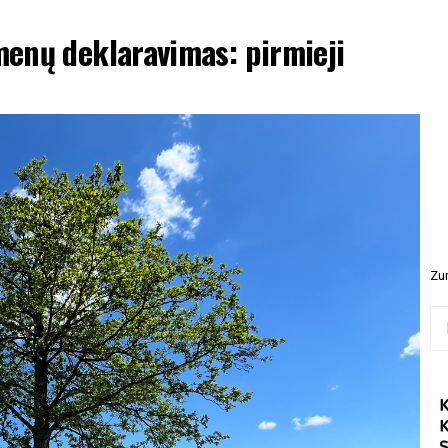
enų deklaravimas: pirmieji
Zur
Ieš