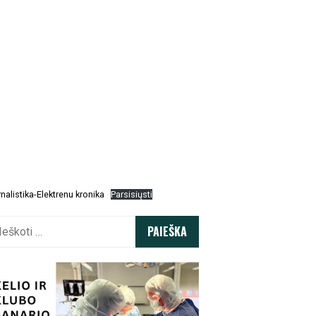
nalistika-Elektrenu kronika
Parsisiųsti
koti: