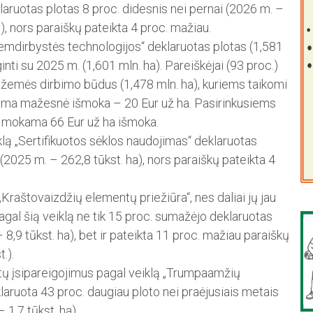
eklaruotas plotas 8 proc. didesnis nei pernai (2026 m. –
a), nors paraiškų pateikta 4 proc. mažiau.
emdirbystės technologijos“ deklaruotas plotas (1,581
nti su 2025 m. (1,601 mln. ha). Pa­reiškėjai (93 proc.)
ų žemės dirbimo būdus (1,478 mln. ha), kuriems taikomi
iriama mažesnė išmoka – 20 Eur už ha. Pasirinkusiems
ha) mokama 66 Eur už ha išmoka.
klą „Sertifikuotos sėklos naudojimas“ deklaruotas
 (2025 m. – 262,8 tūkst. ha), nors paraiškų pateikta 4
Kraštovaizdžių elementų priežiūra“, nes daliai jų jau
Pagal šią veiklą ne tik 15 proc. sumažėjo deklaruotas
 8,9 tūkst. ha), bet ir pateikta 11 proc. mažiau paraiškų
.).
ų įsipa­reigojimus pagal veiklą „Trum­paamžių
klaruota 43 proc. daugiau ploto nei praėjusiais metais
 1,7 tūkst. ha).