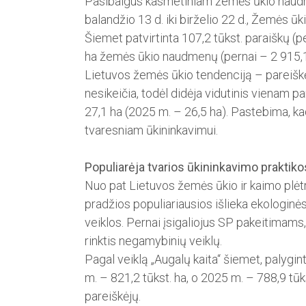
Pasibaigus kasmetiniam že­mės ūkio naudme
balandžio 13 d. iki birželio 22 d., Žemės ū
Šiemet patvirtinta 107,2 tūkst. paraiškų (pe
ha žemės ūkio naudmenų (pernai – 2 915,1 t
Lietu­vos žemės ūkio tendenciją – pa­reišk
nesikeičia, todėl didėja vidutinis­ vienam p
27,1 ha (2025 m. – 26,5 ha). Pastebima, ka
tvaresniam ūkininkavimui.
Populiarėja tvarios ūkininkavimo praktiko
Nuo pat Lietuvos žemės ūkio ir kaimo plė
pradžios populiariausios išlieka ekologinė
veiklos. Pernai įsigaliojus SP pakeitimam
rinktis ne­gamybinių veiklų.
Pagal veiklą „Augalų kaita“ šiemet, palygin
m. – 821,2 tūkst. ha, o 2025 m. – 788,9 tūk
pareiškėjų.