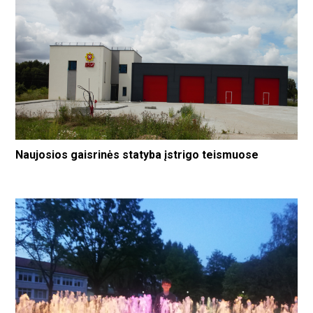
Naujosios gaisrinės statyba įstrigo teismuose