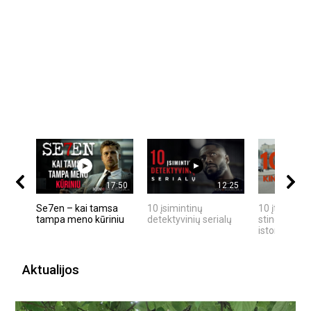
17:50
12:25
Se7en – kai tamsa
10 įsimintinų
10 įtemptų,
tampa meno kūriniu
detektyvinių serialų
stingdančių
istorijų
Aktualijos