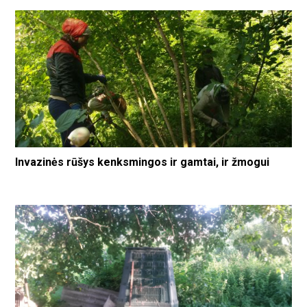
Invazinės rūšys kenksmingos ir gamtai, ir žmogui