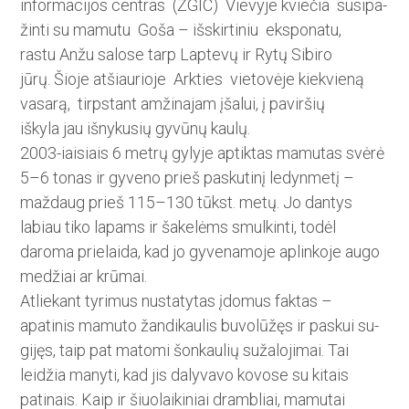
informacijos­ centras (ŽGIC) Vievyje kviečia­ susipa­
žin­ti su mamutu Goša – išskir­ti­niu eksponatu,
rastu Anžu sa­lose tarp Laptevų ir Rytų Sibi­ro
jūrų. Šioje atšiaurioje Arkties ­vie­tovėje kiekvieną
vasarą, tirpstant ­amžinajam įšalui, į paviršių
iškyla jau išnykusių gyvūnų kaulų.
2003-iaisiais 6 metrų gylyje­ aptiktas mamutas svėrė
5–6 tonas­ ir gyveno prieš paskutinį le­dyn­metį –
maždaug prieš 115–130 tūkst. metų. Jo dantys
labiau tiko lapams ir šakelėms smulkinti, todėl
daroma prielaida, kad jo gyvenamoje aplinkoje augo
medžiai ar krūmai.
Atliekant tyrimus nustatytas įdomus faktas –
apatinis mamuto žandikaulis buvolūžęs ir pas­­kui su­
gi­jęs, taip pat matomi šon­kaulių sužalojimai. Tai
leidžia manyti, kad jis dalyvavo kovose su kitais
patinais. Kaip ir šiuolaikiniai drambliai, mamutai