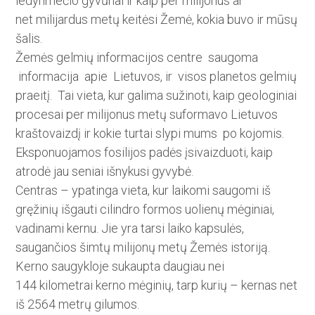
ledynmečio gyvūnai ir kaip per milijonus ar
net milijardus metų keitėsi Žemė, kokia buvo ir mūsų
šalis.
Žemės gelmių informacijos centre saugoma
informacija apie Lietuvos, ir visos planetos gelmių
praeitį. Tai vieta, kur galima sužinoti, kaip geologiniai
procesai per milijonus metų suformavo Lietu­vos
kraštovaizdį ir kokie turtai slypi mums po kojomis.
Eksponuojamos­ fosilijos padės įsivaizduoti, kaip
atrodė jau seniai išnykusi gyvybė.
Centras – ypatinga vieta, kur ­laikomi saugomi iš
gręžinių išgauti cilindro formos uolienų mėginiai,
vadinami kernu. Jie yra tarsi laiko kapsulės,
saugančios šimtų mi­lijonų metų Žemės istoriją.
Kerno saugykloje sukaupta daugiau nei
144 kilometrai kerno mėginių, tarp kurių – kernas net
iš 2564 metrų gilumos.