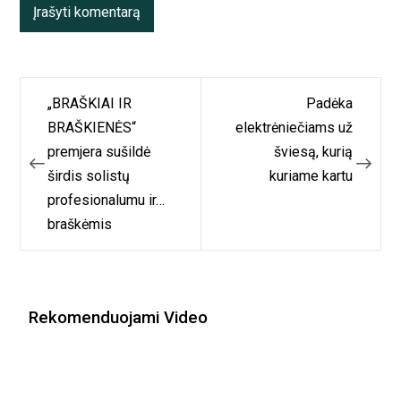
Navigacija
„BRAŠKIAI IR
Padėka
tarp
BRAŠKIENĖS“
elektrėniečiams už
premjera sušildė
šviesą, kurią
įrašų
širdis solistų
kuriame kartu
profesionalumu ir…
braškėmis
Rekomenduojami Video