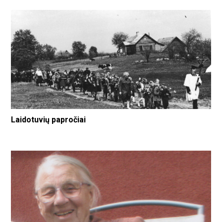
Laidotuvių papročiai