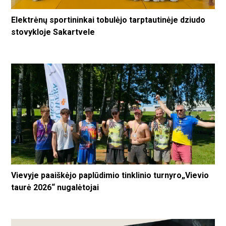
Elektrėnų sportininkai tobulėjo tarptautinėje dziudo
stovykloje Sakartvele
Vievyje paaiškėjo paplūdimio tinklinio turnyro„Vievio
taurė 2026“ nugalėtojai