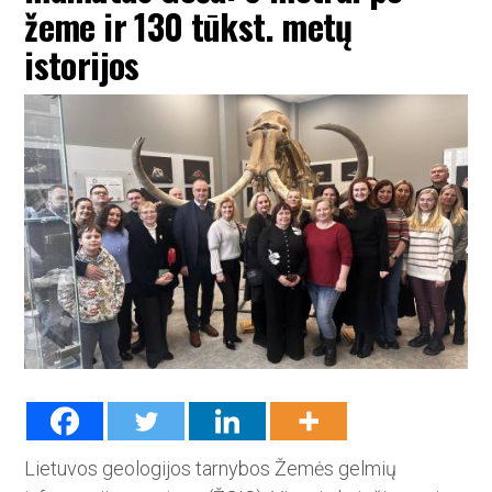
žeme ir 130 tūkst. metų
istorijos
Lietuvos geologijos tarnybos­ Žemės gelmių