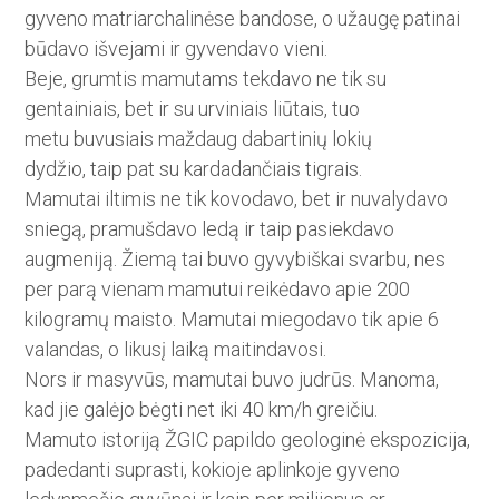
gyveno matriarchalinėse ban­dose, o užaugę patinai
būdavo iš­vejami ir gyvendavo vieni.
Beje, grumtis mamutams tek­davo ne tik su
gentainiais, bet ir su urviniais liūtais, tuo
metu buvusiais maždaug dabartinių lokių
dydžio, taip pat su kardadančiais ­tigrais.
Mamutai iltimis ne tik kovodavo, bet ir nuvalydavo
sniegą, pramušdavo ledą ir taip pasiekdavo
augmeniją. Žiemą tai buvo gyvybiškai svarbu, nes
per parą vienam mamutui reikėdavo apie 200
kilogramų maisto. Mamutai miegodavo tik apie 6
valandas, o likusį laiką maitindavosi.
Nors ir masyvūs, mamutai buvo judrūs. Manoma,
kad jie galėjo bėgti net iki 40 km/h greičiu.
Mamuto istoriją ŽGIC papildo geologinė ekspozicija,
padedanti suprasti, kokioje aplinkoje gyveno