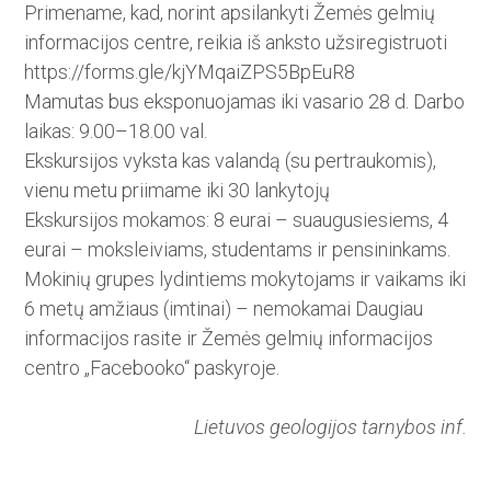
Primename, kad, norint apsilankyti Žemės gelmių
informacijos centre, reikia iš anksto užsiregistruoti
https://forms.gle/kjYMqaiZPS5BpEuR8
Mamutas bus eksponuojamas iki vasario 28 d. Darbo
laikas: 9.00–18.00 val.
Ekskursijos vyksta kas valandą (su pertraukomis),
vienu metu priimame iki 30 lankytojų
Ekskursijos mokamos: 8 eurai – suaugusiesiems, 4
eurai – moks­lei­viams, studentams ir pensininkams.
Mokinių grupes lydintiems moky­tojams ir vaikams iki
6 metų amžiaus (imtinai) – nemokamai Daugiau
informacijos rasite ir Žemės gelmių informacijos
centro „Faceboo­ko“ paskyroje.
Lietuvos geologijos tarnybos inf.