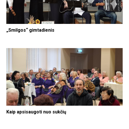
„Smilgos“ gimtadienis
Kaip apsisaugoti nuo sukčių