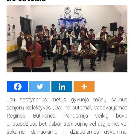
Jau septynerius metus gyvuo­ja mūsų šaunus
senjorų kolektyvas „Dar ne sutema“, vadovaujamas
Reginos Butkienės. Pandemija veiklą buvo
pristabdžiusi, bet dabar atsinaujinę vėl atgijome, vėl
šokame, dainuojame ir džiaugiamės gyvenimu.