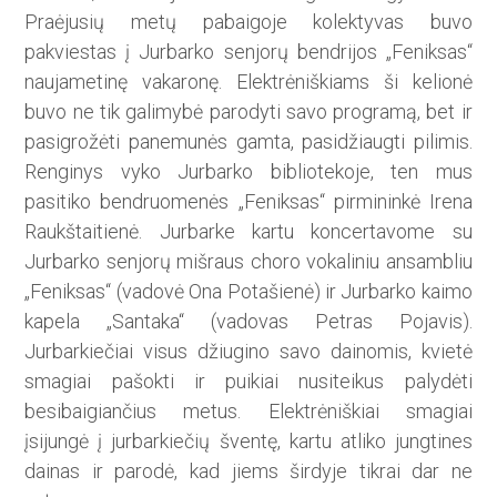
Praėjusių metų pabaigoje kolektyvas buvo
pakviestas į Jurbarko senjorų bendrijos „Feniksas“
naujametinę vakaronę. Elektrėniškiams ši kelionė
buvo ne tik galimybė pa­rodyti savo programą, bet ir
pasigrožėti panemunės gamta, pasidžiaugti pilimis.
Renginys vyko Jurbarko bibliotekoje, ten mus
pasitiko bendruomenės „Feniksas“ pirmininkė Irena
Raukštaitienė. Jurbarke kartu koncertavome su
Jurbarko senjorų mišraus choro vokaliniu ansambliu
„Feniksas“ (vadovė Ona Potašienė) ir Jurbarko kaimo
kapela „Santaka“ (vadovas Petras Pojavis).
Jurbarkiečiai visus džiugino savo dainomis, kvietė
smagiai pašokti ir puikiai nusiteikus palydėti
besibaigiančius metus. Elektrėniškiai smagiai
įsijungė į jurbarkiečių šventę, kartu atliko jungtines
dainas ir parodė, kad jiems širdyje tikrai dar ne