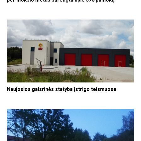
Naujosios gaisrinės statyba įstrigo teismuose