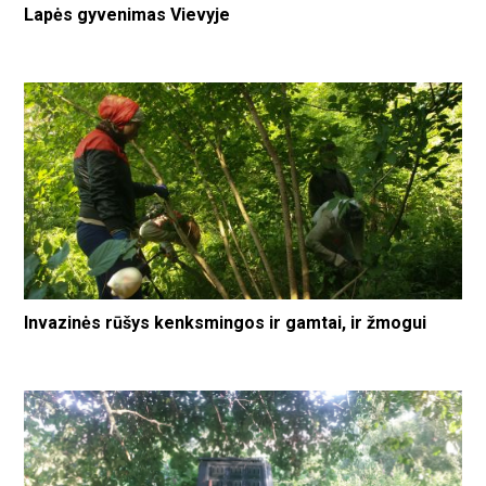
Lapės gyvenimas Vievyje
Invazinės rūšys kenksmingos ir gamtai, ir žmogui