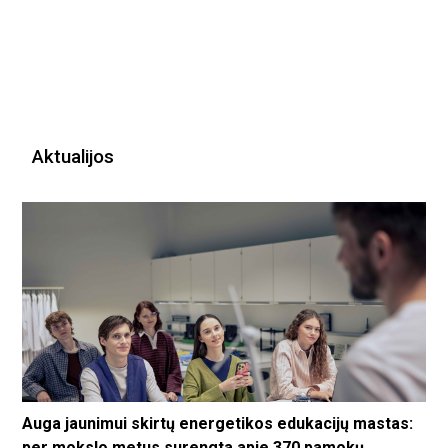
Aktualijos
Auga jaunimui skirtų energetikos edukacijų mastas:
per mokslo metus surengta apie 370 pamokų