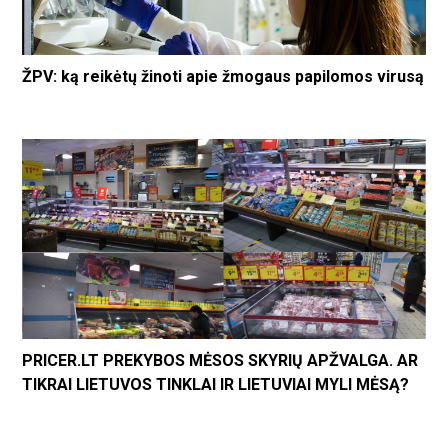
ŽPV: ką reikėtų žinoti apie žmogaus papilomos virusą
PRICER.LT PREKYBOS MĖSOS SKYRIŲ APŽVALGA. AR
TIKRAI LIETUVOS TINKLAI IR LIETUVIAI MYLI MĖSĄ?