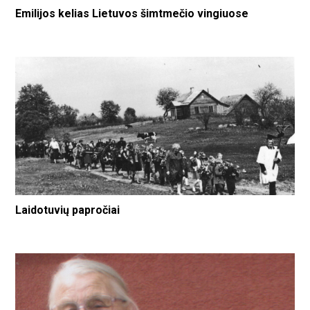
Emilijos kelias Lietuvos šimtmečio vingiuose
Laidotuvių papročiai