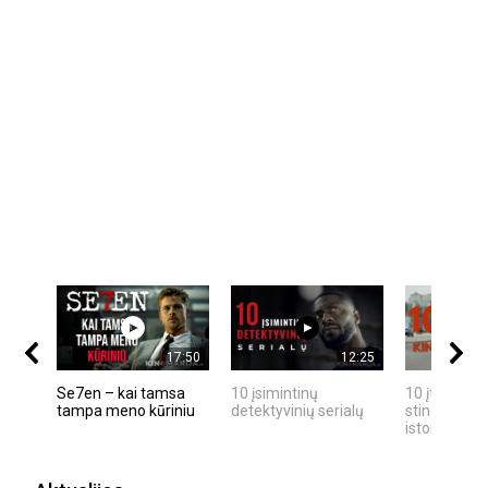
17:50
12:25
Se7en – kai tamsa
10 įsimintinų
10 įtemptų,
tampa meno kūriniu
detektyvinių serialų
stingdančių
istorijų