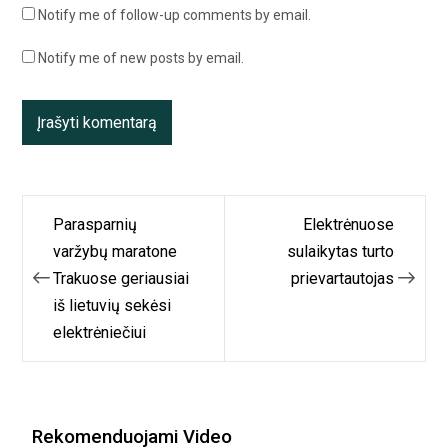
Notify me of follow-up comments by email.
Notify me of new posts by email.
Navigacija
Parasparnių
Elektrėnuose
tarp
varžybų maratone
sulaikytas turto
Trakuose geriausiai
prievartautojas
įrašų
iš lietuvių sekėsi
elektrėniečiui
Rekomenduojami Video