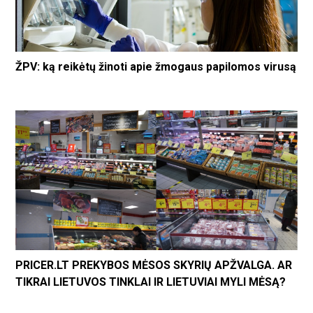
ŽPV: ką reikėtų žinoti apie žmogaus papilomos virusą
PRICER.LT PREKYBOS MĖSOS SKYRIŲ APŽVALGA. AR
TIKRAI LIETUVOS TINKLAI IR LIETUVIAI MYLI MĖSĄ?