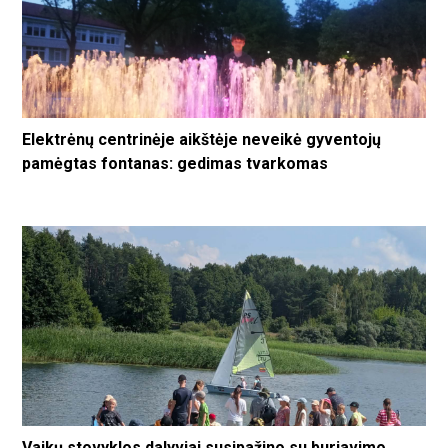
Elektrėnų centrinėje aikštėje neveikė gyventojų
pamėgtas fontanas: gedimas tvarkomas
Vaikų stovyklos dalyviai susipažino su buriavimo