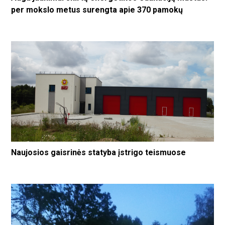
per mokslo metus surengta apie 370 pamokų
Naujosios gaisrinės statyba įstrigo teismuose