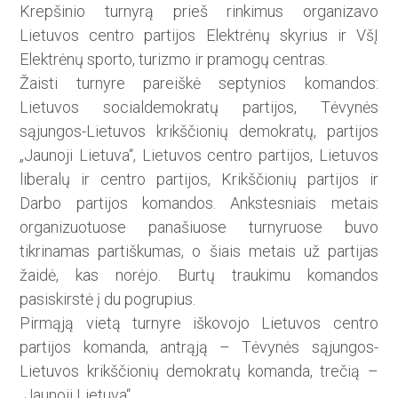
Krepšinio turnyrą prieš rinkimus organizavo
Lietuvos centro partijos Elektrėnų skyrius ir VšĮ
Elektrėnų sporto, turizmo ir pramogų centras.
Žaisti turnyre pareiškė septynios komandos:
Lietuvos socialdemokratų partijos, Tėvynės
sąjungos-Lietuvos krikščionių demokratų, partijos
„Jaunoji Lietuva“, Lietuvos centro partijos, Lietuvos
liberalų ir centro partijos, Krikščionių partijos ir
Darbo partijos komandos. Ankstesniais metais
organizuotuose panašiuose turnyruose buvo
tikrinamas partiškumas, o šiais metais už partijas
žaidė, kas norėjo. Burtų traukimu komandos
pasiskirstė į du pogrupius.
Pirmąją vietą turnyre iškovojo Lietuvos centro
partijos komanda, antrąją – Tėvynės sąjungos-
Lietuvos krikščionių demokratų komanda, trečią –
„Jaunoji Lietuva“.