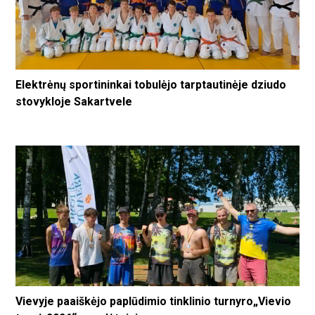
Elektrėnų sportininkai tobulėjo tarptautinėje dziudo
stovykloje Sakartvele
Vievyje paaiškėjo paplūdimio tinklinio turnyro„Vievio