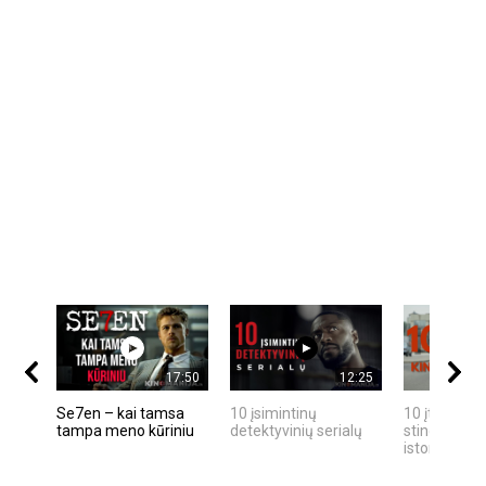
17:50
12:25
Se7en – kai tamsa
10 įsimintinų
10 įtemptų,
tampa meno kūriniu
detektyvinių serialų
stingdančių
istorijų