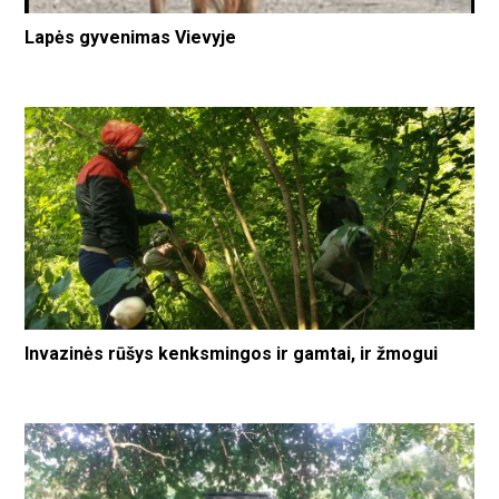
Lapės gyvenimas Vievyje
Invazinės rūšys kenksmingos ir gamtai, ir žmogui