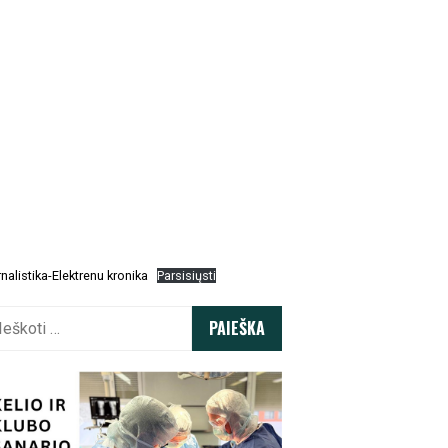
nalistika-Elektrenu kronika
Parsisiųsti
koti: