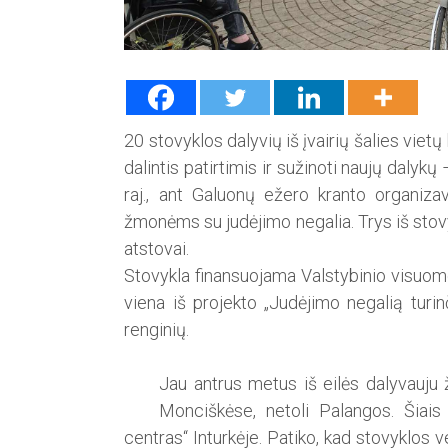
20 stovyklos dalyvių iš įvairių šalies vietų
dalintis patirtimis ir sužinoti naujų dalyk
raj., ant Galuonų ežero kranto organi
žmonėms su judėjimo negalia. Trys iš stov
atstovai.
Stovykla finansuojama Valstybinio visuom
viena iš projekto „Judėjimo negalią tur
renginių.
Jau antrus metus iš eilės dalyvauju
Monciškėse, netoli Palangos. Šiai
centras“ Inturkėje. Patiko, kad stovyklos v