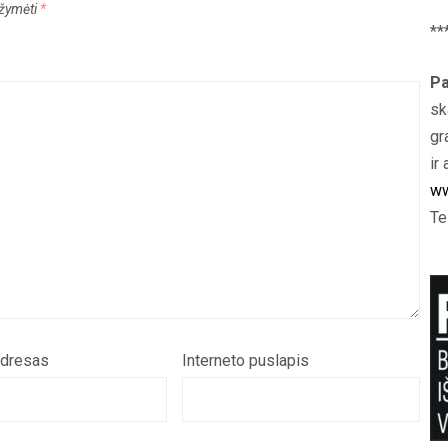
pažymėti
*
**
Pa
sk
gr
ir 
ww
Te
adresas
Interneto puslapis