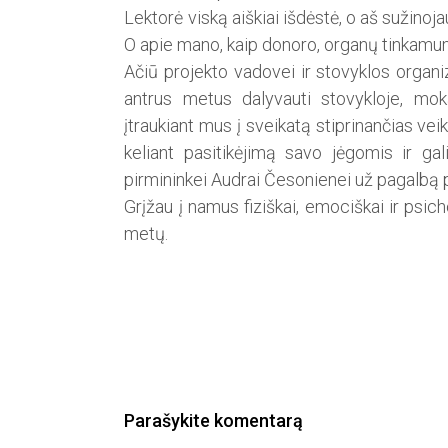
Lektorė viską aiškiai išdėstė, o aš sužinoja
O apie mano, kaip donoro, organų tinkamum
Ačiū projekto vadovei ir stovyklos organi
antrus metus dalyvauti stovykloje, mokant
įtraukiant mus į sveikatą stiprinančias ve
keliant pasitikėjimą savo jėgomis ir ga
pirmininkei Audrai Česonienei už pagalbą p
Grįžau į namus fiziškai, emociškai ir psicho
metų.
Parašykite komentarą