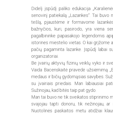
Didelį įspūdį paliko edukacija „Karalie
senovinį patiekalą „Lazankes“. Tai buvo 
tešlą, pjaustėme ir formavome lazankės 
bažnyčios, kuri, pasirodo, yra viena s
pagalbininke papasakojo legendomis apipi
istorines miestelio vietas. O kai grįžome
pačių pagaminta lazanke. Įspūdį labai su
organizatoriai.
Be įvairių aktyvių fizinių veiklų vyko ir
Vaida Bacenskaitė pravedė užsiėmimą „Bi
medaus ir bičių gydomąsias savybes. Sužin
su įvairiais priedais. Man labiausiai 
Sužinojau, kad bitės taip pat gydo.
Man tai buvo ne tik sveikatos stiprinimo m
svajojau tapti donoru, tik nežinojau, ar 
Nuotolinės pa­skaitos metu atidžiai kla