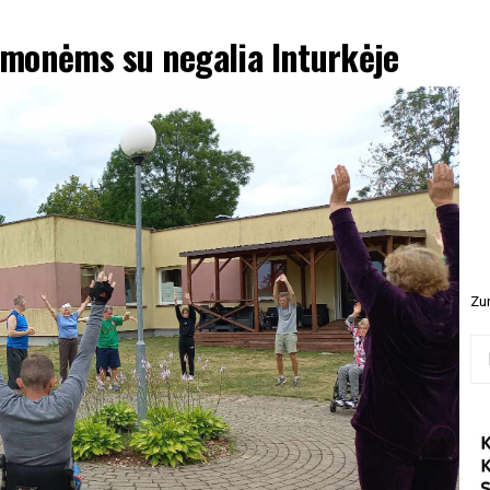
žmonėms su negalia Inturkėje
Zur
Ieš