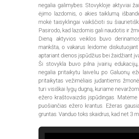
negalia galimybes. Stovykloje aktyviai ža
ėjimo lazdomis, o akies taiklumą išban
mokė taisyklingai vaikš­čioti su šiaurieti
Pasirodo, kad lazdomis gali naudotis ir žm
Dieną aktyvios veiklos buvo derinam
mankšta, o vakarus leidome diskutuojant
aptariant dienos įspūdžius bei žaidžiant įv
Ši stovykla buvo pilna įvairių edukacij
negalia pritaikytu laiveliu po Galuonų ež
pritaikytas vežimėliais judantiems žmonė
turi visiškai lygų dugną, kuriame nevaržo
ežero kraštovaizdis įspūdingas. Matėme 
puošiančias ežero krantus. Ežeras gausi
gruntas. Vanduo toks skaidrus, kad net 3 