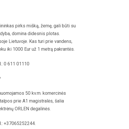
ininkas pirks mišką, žemę, gali būti su
dyba, domina didesnis plotas.
soje Lietuvoje. Kas turi prie vandens,
ku iki 1000 Eur už 1 metrą pakrantės.
l.: 0 611 01110
*
nuomojamos 50 kv.m. komercinės
talpos prie A1 magistralės, šalia
ektrėnų ORLEN degalinės.
l.: +37065252244.