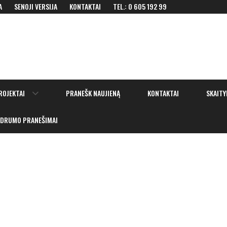
A
SENOJI VERSIJA
KONTAKTAI
TEL.: 0 605 192 99
Show
ROJEKTAI
PRANEŠK NAUJIENĄ
KONTAKTAI
SKAITY
sub
menu
IDRUMO PRANEŠIMAI