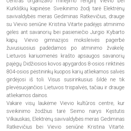
centras organizavo minėjimo renginį Vievio bei
Kurkliškių kapinėse. Sveikinimo žodį tarė Elektrėnų
savivaldybės meras Gediminas Ratkevičius, drauge
su Vievio seniūne Kristina Vitarte padėjęs atminimo
gėles ant savanorių bei pasieniečio Jurgio Kybarto
kapų. Vievio gimnazijos moksleivės pagerbė
žuvusiuosius padėdamos po atminimo žvakelę.
Lietuvos kariuomenės krašto apsaugos savanorių
pajėgų Didžio­sios kovos apygardos 8-osios rinktinės
804-osios pėstininkų kuopos karių atliekamos salvės
girdėjosi iš toli. Visus susirinkusius šildė ne tik
plevėsuojančios Lietuvos trispalvės, tačiau ir drauge
atliekamos dainos.
Vakare visų laukėme Vievio kultūros centre, kur
sveikinimo žodžius tarė Seimo narys Kęstutis
Vilkauskas, Elektrėnų savivaldybės meras Gediminas
Ratkevičius bei Vievio seniūnė Kristina Vitartė.