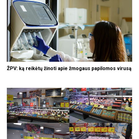
ŽPV: ką reikėtų žinoti apie žmogaus papilomos virusą