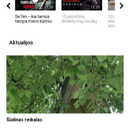
17:50
12:25
Se7en – kai tamsa
10 įsimintinų
10 įtemptų,
tampa meno kūriniu
detektyvinių serialų
stingdančių
istorijų
Aktualijos
Šūdinas reikalas