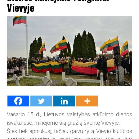
Vievyje
Vasario 15 d., Lietuvos valstybės atkūrimo dienos
išvakarėse, mi­nėjome šią gražią šventę Vievyje.
Šiek tiek apniukusį, tačiau gaivų rytą Vievio kultūros