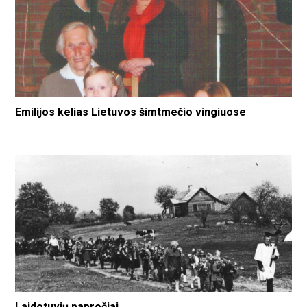
Emilijos kelias Lietuvos šimtmečio vingiuose
Laidotuvių papročiai