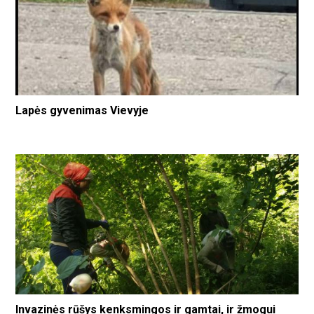
Lapės gyvenimas Vievyje
Invazinės rūšys kenksmingos ir gamtai, ir žmogui