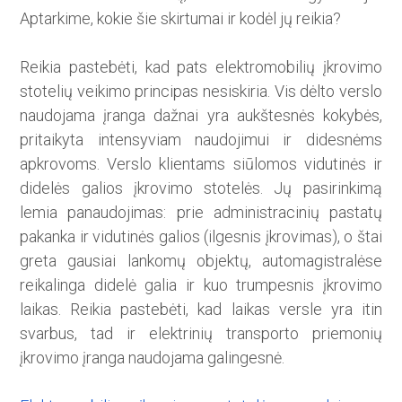
Aptarkime, kokie šie skirtumai ir kodėl jų reikia?
Reikia pastebėti, kad pats elektromobilių įkrovimo
stotelių veikimo principas nesiskiria. Vis dėlto verslo
naudojama įranga dažnai yra aukštesnės kokybės,
pritaikyta intensyviam naudojimui ir didesnėms
apkrovoms. Verslo klientams siūlomos vidutinės ir
didelės galios įkrovimo stotelės. Jų pasirinkimą
lemia panaudojimas: prie administracinių pastatų
pakanka ir vidutinės galios (ilgesnis įkrovimas), o štai
greta gausiai lankomų objektų, automagistralėse
reikalinga didelė galia ir kuo trumpesnis įkrovimo
laikas. Reikia pastebėti, kad laikas versle yra itin
svarbus, tad ir elektrinių transporto priemonių
įkrovimo įranga naudojama galingesnė.