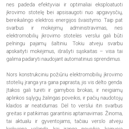
nes padeda efektyviai ir optimaliai eksploatuoti
įkrovimo stotelę bei apsisaugoti nuo apgavysčių,
bereikalingo elektros energijos švaistymo. Taip pat
svarbus ir mokėjimų administravimas, nes
elektromobilių įkrovimo stotelės verslui gali būti
pelningu pajamų šaltiniu. Tokiu atveju svarbu
apskaityti mokėjimus, išrašyti sąskaitas – visa tai
galima padaryti naudojant automatinius sprendimus.
Nors konstrukciniu požiūriu elektromobilių įkrovimo
stotelių įranga yra gana paprasta, jis vis dėlto genda.
Įtakos gali turėti ir gamybos brokas, ir neigiamų
aplinkos sąlygų žalingas poveikis, ir pačių naudotojų
klaidos ar neatidumas. Dėl to verslui itin svarbus
greitas ir patikimas garantinis aptarnavimas. Žinoma,
tai aktualu ir gyventojams, tačiau verslo atveju
kiekviena valanda, kai įranga neveikia, kainuoja