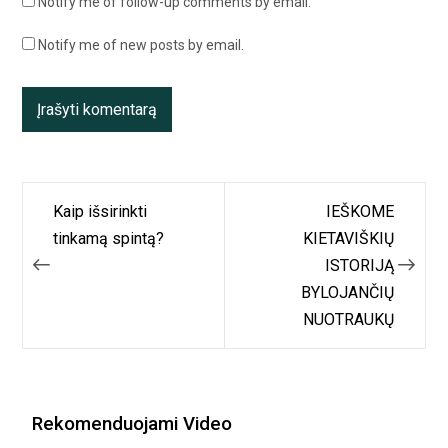
Notify me of follow-up comments by email.
Notify me of new posts by email.
Navigacija
Kaip išsirinkti
IEŠKOME
tarp
tinkamą spintą?
KIETAVIŠKIŲ
ISTORIJĄ
įrašų
BYLOJANČIŲ
NUOTRAUKŲ
Rekomenduojami Video