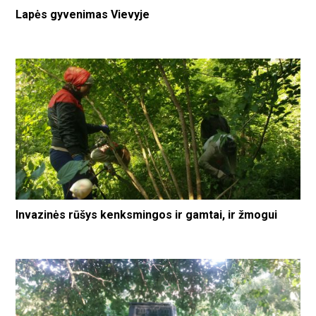
Lapės gyvenimas Vievyje
Invazinės rūšys kenksmingos ir gamtai, ir žmogui