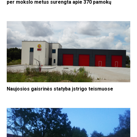
per mokslo metus surengta apie 370 pamokų
Naujosios gaisrinės statyba įstrigo teismuose