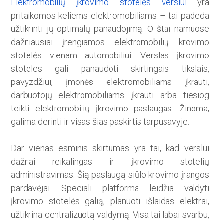
Elektromobilių įkrovimo stotelės verslui
yra
pritaikomos keliems elektromobiliams – tai padeda
užtikrinti jų optimalų panaudojimą. O štai namuose
dažniausiai įrengiamos elektromobilių krovimo
stotelės vienam automobiliui. Verslas įkrovimo
stoteles gali panaudoti skirtingais tikslais,
pavyzdžiui, įmonės elektromobiliams įkrauti,
darbuotojų elektromobiliams įkrauti arba tiesiog
teikti elektromobilių įkrovimo paslaugas. Žinoma,
galima derinti ir visas šias paskirtis tarpusavyje.
Dar vienas esminis skirtumas yra tai, kad verslui
dažnai reikalingas ir įkrovimo stotelių
administravimas. Šią paslaugą siūlo krovimo įrangos
pardavėjai. Speciali platforma leidžia valdyti
įkrovimo stotelės galią, planuoti išlaidas elektrai,
užtikrina centralizuotą valdymą. Visa tai labai svarbu,