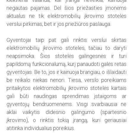
negautas pajamas. Dėl šios priežasties įmonėms
aktualus ne tik elektromobilių įkrovimo stotelės
verslui pirkimas, bet ir jos priežiūros paslauga.
Gyventojai taip pat gali rinktis verslui skirtas
elektromobilių įkrovimo stoteles, tačiau to daryti
neapsimoka. Šios stotelės galingesnės ir turi
papildomą funkcionalumą, kurį panaudoti galės retas
gyventojas. Be to, jos ir kainuoja brangiau, o išlaidauti
be reikalo niekas nenori. Tiesa, verslo poreikiams
pritaikytos elektromobilių įkrovimo stotelės kartais
gali būti naudingas sprendimas įstaigoms ar
gyventojų bendruomenėms. Visgi svarbiausia ne
aklai vaikytis didesnio galingumo (spartesnio
įkrovimo), o rinktis tokią įrangą, kuri geriausiai
atitinka individualius poreikius.