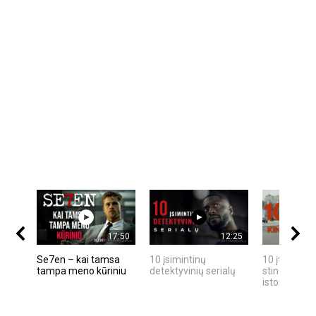
17:50
12:25
Se7en – kai tamsa
10 įsimintinų
10 įtemptų,
tampa meno kūriniu
detektyvinių serialų
stingdančių
istorijų