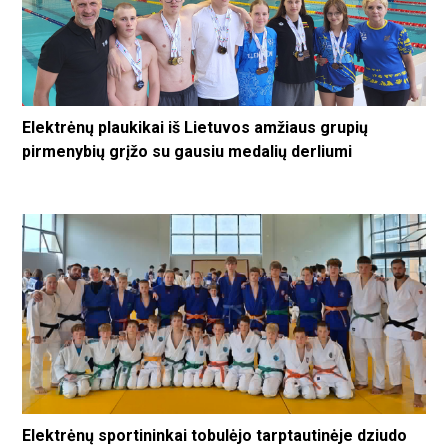
Elektrėnų plaukikai iš Lietuvos amžiaus grupių
pirmenybių grįžo su gausiu medalių derliumi
Elektrėnų sportininkai tobulėjo tarptautinėje dziudo