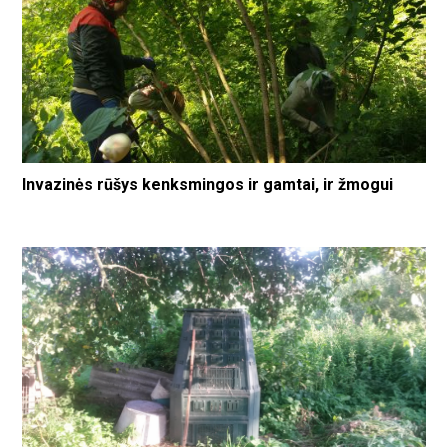
Invazinės rūšys kenksmingos ir gamtai, ir žmogui