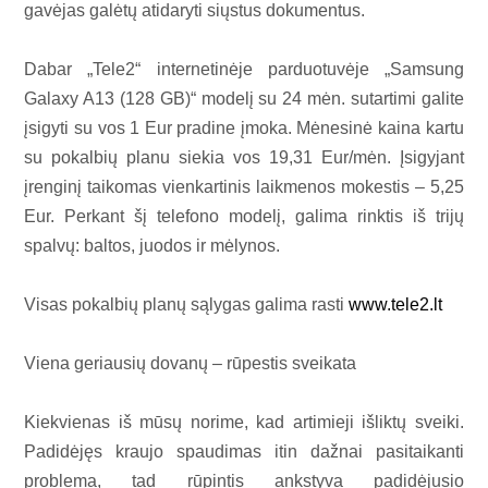
gavėjas galėtų atidaryti siųstus dokumentus.
Dabar „Tele2“ internetinėje parduotuvėje „Samsung
Galaxy A13 (128 GB)“ modelį su 24 mėn. sutartimi galite
įsigyti su vos 1 Eur pradine įmoka. Mėnesinė kaina kartu
su pokalbių planu siekia vos 19,31 Eur/mėn. Įsigyjant
įrenginį taikomas vienkartinis laikmenos mokestis – 5,25
Eur. Perkant šį telefono modelį, galima rinktis iš trijų
spalvų: baltos, juodos ir mėlynos.
Visas pokalbių planų sąlygas galima rasti
www.tele2.lt
Viena geriausių dovanų – rūpestis sveikata
Kiekvienas iš mūsų norime, kad artimieji išliktų sveiki.
Padidėjęs kraujo spaudimas itin dažnai pasitaikanti
problema, tad rūpintis ankstyva padidėjusio