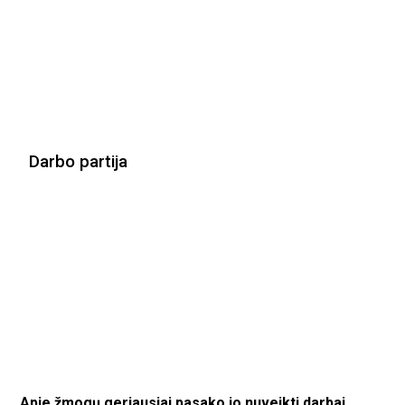
Darbo partija
Apie žmogų geriausiai pasako jo nuveikti darbai