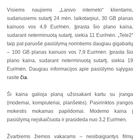
Visiems naujiems „Laisvo interneto“ klientams,
sudariusiems sutartį 24 mėn. laikotarpiui, 30 GB planas
kainuos vos 4,9 Eur/mėn. Įprasta šio plano kaina,
sudarant neterminuotą sutartį, siekia 11 Eur/mėn. „Tele2“
taip pat paruošė pasiūlymą norintiems daugiau gigabaitų
– 100 GB planas kainuos vos 7,9 Eur/mėn. Įprasta šio
plano kaina, sudarant neterminuotą sutartį, siekia 19
Eur/mėn. Daugiau informacijos apie pasiūlymo sąlygas
rasite
čia
.
Ši kaina galioja planą užsisakant kartu su įranga
(modemai, kompiuteriai, planšetės). Pasirinktos įrangos
mokestis mokamas papildomai. Modemo kaina į
pasiūlymą neįskaičiuota ir prasideda nuo 3,2 Eur/mėn.
Žvarbiems žiemos vakarams – nesibaigiantys filmų