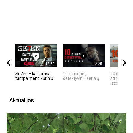
17:50
12:25
Se7en – kai tamsa
10 įsimintinų
10 įtemptų,
tampa meno kūriniu
detektyvinių serialų
stingdančių
istorijų
Aktualijos