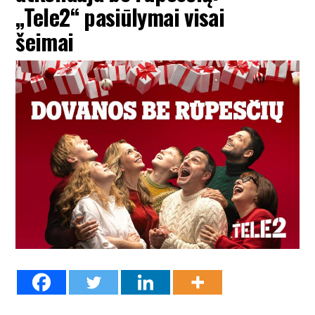
„Tele2“ pasiūlymai visai
šeimai