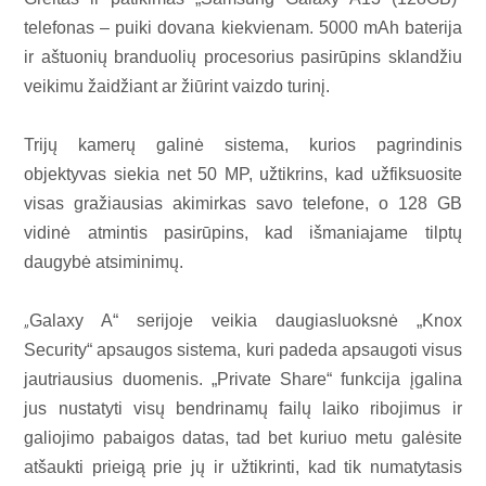
telefonas – puiki dovana kiekvienam. 5000 mAh baterija
ir aštuonių branduolių procesorius pasirūpins sklandžiu
veikimu žaidžiant ar žiūrint vaizdo turinį.
Trijų kamerų galinė sistema, kurios pagrindinis
objektyvas siekia net 50 MP, užtikrins, kad užfiksuosite
visas gražiausias akimirkas savo telefone, o 128 GB
vidinė atmintis pasirūpins, kad išmaniajame tilptų
daugybė atsiminimų.
„
Galaxy A“ serijoje veikia daugiasluoksnė „Knox
Security“ apsaugos sistema, kuri padeda apsaugoti visus
jautriausius duomenis. „Private Share“ funkcija įgalina
jus nustatyti visų bendrinamų failų laiko ribojimus ir
galiojimo pabaigos datas, tad bet kuriuo metu galėsite
atšaukti prieigą prie jų ir užtikrinti, kad tik numatytasis