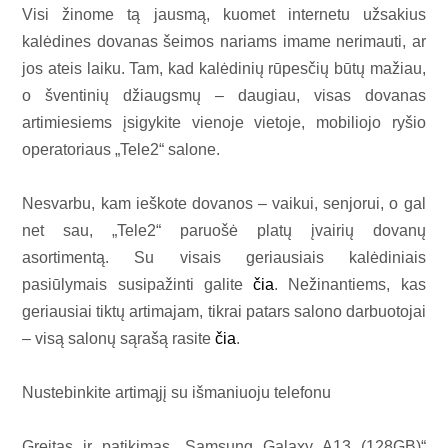
Visi žinome tą jausmą, kuomet internetu užsakius
kalėdines dovanas šeimos nariams imame nerimauti, ar
jos ateis laiku. Tam, kad kalėdinių rūpesčių būtų mažiau,
o šventinių džiaugsmų – daugiau, visas dovanas
artimiesiems įsigykite vienoje vietoje, mobiliojo ryšio
operatoriaus „Tele2“ salone.
Nesvarbu, kam ieškote dovanos – vaikui, senjorui, o gal
net sau, „Tele2“ paruošė platų įvairių dovanų
asortimentą. Su visais geriausiais kalėdiniais
pasiūlymais susipažinti galite
čia
. Nežinantiems, kas
geriausiai tiktų artimajam, tikrai patars salono darbuotojai
– visą salonų sąrašą rasite
čia
.
Nustebinkite artimąjį su išmaniuoju telefonu
Greitas ir patikimas „Samsung Galaxy A13 (128GB)“