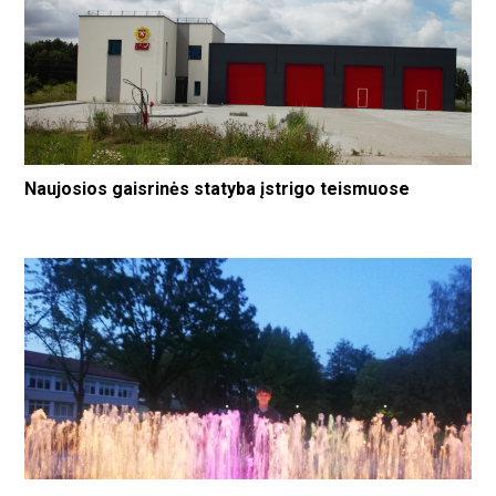
Naujosios gaisrinės statyba įstrigo teismuose