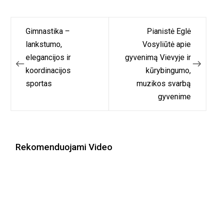
Navigacija
Gimnastika –
Pianistė Eglė
tarp
lankstumo,
Vosyliūtė apie
elegancijos ir
gyvenimą Vievyje ir
įrašų
koordinacijos
kūrybingumo,
sportas
muzikos svarbą
gyvenime
Rekomenduojami Video