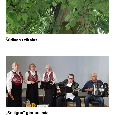
Šūdinas reikalas
„Smilgos“ gimtadienis