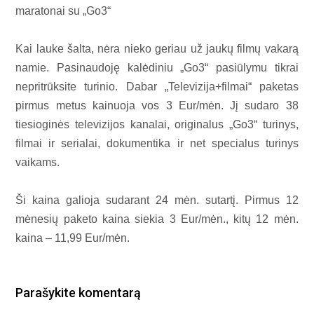
maratonai su „Go3“
Kai lauke šalta, nėra nieko geriau už jaukų filmų vakarą
namie. Pasinaudoję kalėdiniu „Go3“ pasiūlymu tikrai
nepritrūksite turinio. Dabar „Televizija+filmai“ paketas
pirmus metus kainuoja vos 3 Eur/mėn. Jį sudaro 38
tiesioginės televizijos kanalai, originalus „Go3“ turinys,
filmai ir serialai, dokumentika ir net specialus turinys
vaikams.
Ši kaina galioja sudarant 24 mėn. sutartį. Pirmus 12
mėnesių paketo kaina siekia 3 Eur/mėn., kitų 12 mėn.
kaina – 11,99 Eur/mėn.
Parašykite komentarą