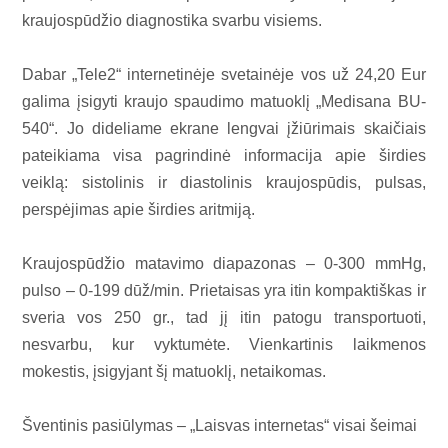
kraujospūdžio diagnostika svarbu visiems.
Dabar „Tele2“ internetinėje svetainėje vos už 24,20 Eur
galima įsigyti kraujo spaudimo matuoklį „Medisana BU-
540“. Jo dideliame ekrane lengvai įžiūrimais skaičiais
pateikiama visa pagrindinė informacija apie širdies
veiklą: sistolinis ir diastolinis kraujospūdis, pulsas,
perspėjimas apie širdies aritmiją.
Kraujospūdžio matavimo diapazonas – 0-300 mmHg,
pulso – 0-199 dūž/min. Prietaisas yra itin kompaktiškas ir
sveria vos 250 gr., tad jį itin patogu transportuoti,
nesvarbu, kur vyktumėte. Vienkartinis laikmenos
mokestis, įsigyjant šį matuoklį, netaikomas.
Šventinis pasiūlymas – „Laisvas internetas“ visai šeimai