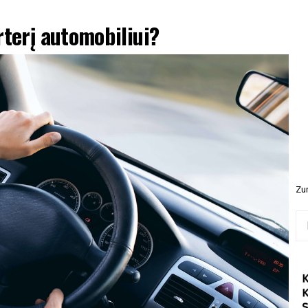
rterį automobiliui?
Zur
Ieš