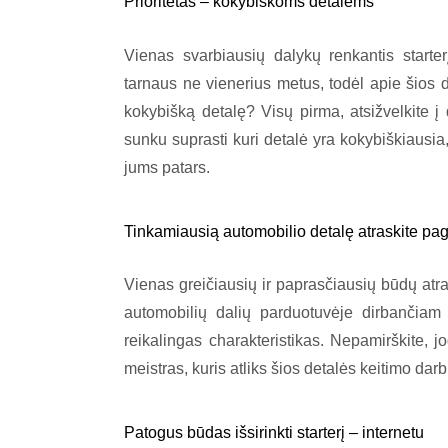
Prioritetas – kokybiškoms detalėms
Vienas svarbiausių dalykų renkantis start
tarnaus ne vienerius metus, todėl apie šios de
kokybišką detalę? Visų pirma, atsižvelkite į
sunku suprasti kuri detalė yra kokybiškiausia,
jums patars.
Tinkamiausią automobilio detalę atraskite pa
Vienas greičiausių ir paprasčiausių būdų atra
automobilių dalių parduotuvėje dirbančiam
reikalingas charakteristikas. Nepamirškite, jog
meistras, kuris atliks šios detalės keitimo dar
Patogus būdas išsirinkti starterį – internetu