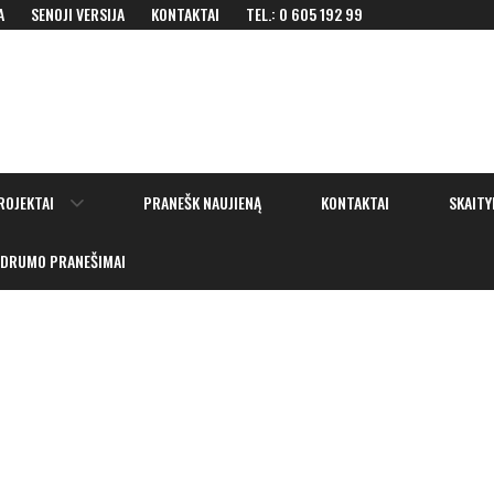
A
SENOJI VERSIJA
KONTAKTAI
TEL.: 0 605 192 99
Show
ROJEKTAI
PRANEŠK NAUJIENĄ
KONTAKTAI
SKAITY
sub
menu
IDRUMO PRANEŠIMAI