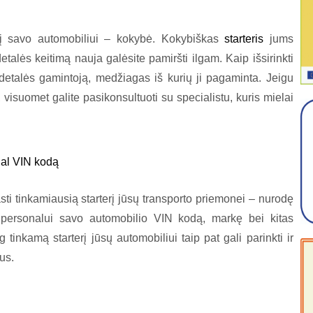
erį savo automobiliui – kokybė. Kokybiškas
starteris
jums
talės keitimą nauja galėsite pamiršti ilgam. Kaip išsirinkti
 detalės gamintoją, medžiagas iš kurių ji pagaminta. Jeigu
 visuomet galite pasikonsultuoti su specialistu, kuris mielai
gal VIN kodą
sti tinkamiausią starterį jūsų transporto priemonei – nurodę
 personalui savo automobilio VIN kodą, markę bei kitas
 tinkamą starterį jūsų automobiliui taip pat gali parinkti ir
bus.