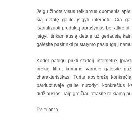
Jeigu žinote visus reikiamus duomenis apie ti
šią detalę galite įsigyti internetu. Čia gal
išanalizuoti produktų aprašymus bei atkreipti
įsigyti tinkamiausią detalę už geriausią kai
galėsite pasirinkti pristatymo paslaugą į namus
Kodėl patogu pirkti starterį internetu? Įpra
prekių filtru, kuriame varnele galėsite pa
charakteristikas. Turite apsibrėžę konkrečią 
parduotuvėje galite nurodyti konkrečius k
didžiausios. Taip greičiau atrasite reikiamą au
Remiama