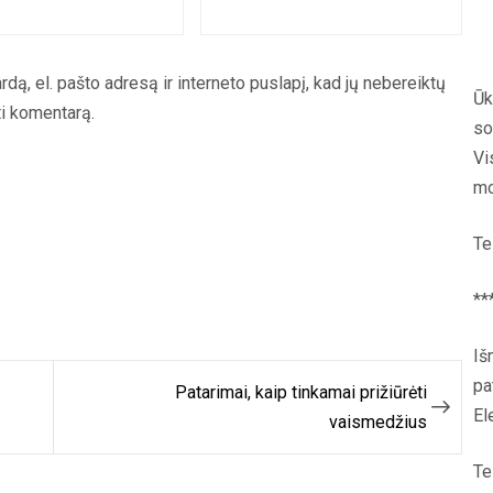
rdą, el. pašto adresą ir interneto puslapį, kad jų nebereiktų
Ūk
yti komentarą.
so
Vi
mo
Te
**
Iš
pa
Patarimai, kaip tinkamai prižiūrėti
El
vaismedžius
Te