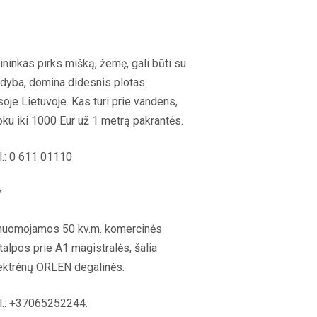
ininkas pirks mišką, žemę, gali būti su
dyba, domina didesnis plotas.
soje Lietuvoje. Kas turi prie vandens,
ku iki 1000 Eur už 1 metrą pakrantės.
l.: 0 611 01110
*
nuomojamos 50 kv.m. komercinės
talpos prie A1 magistralės, šalia
ektrėnų ORLEN degalinės.
l.: +37065252244.