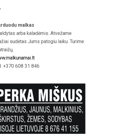
*
rduodu malkas
aldytas arba kaladėmis. Atvežame
ažiai sudėtas Jums patogiu laiku. Turime
atraižų.
w.malkunamai.lt
l. +370 608 31 846