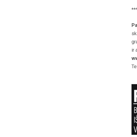
**
Pa
sk
gr
ir 
ww
Te