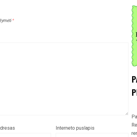
pažymėti
*
P
P
Pa
Re
adresas
Interneto puslapis
re