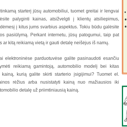
nkamą starterį jūsų automobiliui, tuomet greitai ir lengvai
ėsite palyginti kainas, atsižvelgti į klientų atsiliepimus,
 dėmesį į kitus jums svarbius aspektus. Tokiu būdu galėsite
nos pasiūlymą. Perkant internetu, jūsų patogumui, taip pat
 ar kitą reikiamą vietą ir gauti detalę neišėjus iš namų.
stai elektroninėse parduotuvėse galite pasinaudoti esančiu
žymėti reikiamą gamintoją, automobilio modelį bei kitas
kainą, kurią galite skirti starterio įsigijimui? Tuomet el.
ainos rėžius arba nusistatyti kainą nuo mažiausios iki
tomobilio detalę už priimtiniausią kainą.