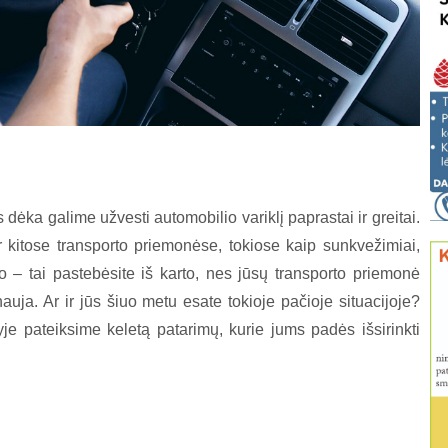
s dėka galime užvesti automobilio variklį paprastai ir greitai.
ir kitose transporto priemonėse, tokiose kaip sunkvežimiai,
do – tai pastebėsite iš karto, nes jūsų transporto priemonė
nauja. Ar ir jūs šiuo metu esate tokioje pačioje situacijoje?
yje pateiksime keletą patarimų, kurie jums padės išsirinkti