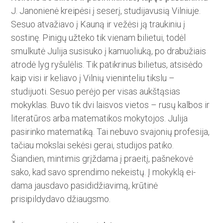
J. Janonienė kreipėsi į seserį, ­studijavusią Vilniuje.
Sesuo atvažiavo į Kauną ir vežėsi ją traukiniu į
sostinę. Pinigų užteko tik vienam bilietui, todėl
smulkutė Julija susisuko į kamuoliuką, po drabužiais
atrodė lyg ryšulėlis. Tik patikrinus bilietus, atsisėdo
kaip visi ir keliavo į Vilnių vieninteliu tikslu –
studijuoti. Sesuo perėjo per visas aukštąsias
mokyklas. Buvo tik dvi laisvos vietos – rusų kalbos ir
literatūros arba ­matematikos mokytojos. Julija
pasirinko matematiką. Tai nebuvo svajonių profesija,
tačiau mokslai sekėsi gerai, studijos patiko.
Šiandien, mintimis grįždama į praeitį, pašnekovė
sako, kad savo sprendimo nekeistų. Į mokyklą ei­
dama jausdavo pasididžiavimą, krūtinė
prisipildydavo džiaugsmo.