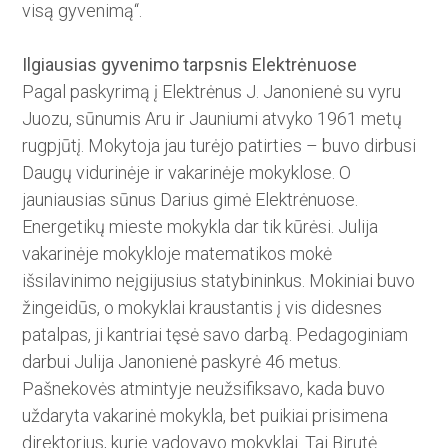
visą gyvenimą“.
Ilgiausias gyvenimo tarpsnis Elektrėnuose
Pagal paskyrimą į Elektrėnus J. Janonienė su vyru
Juozu, sūnumis Aru ir Jauniumi atvyko 1961 metų
rugpjūtį. Mokytoja jau turėjo patirties – buvo dirbusi
Daugų vidurinėje ir vakarinėje mokyklose.­ O
jauniausias sūnus Darius gi­mė Elektrėnuose.
Energetikų mieste mokykla dar tik kūrėsi. Julija
vakarinėje mokykloje matematikos mokė
išsilavinimo neįgijusius statybininkus. Mokiniai buvo
žingeidūs, o mokyklai kraustantis į vis didesnes
patalpas, ji kantriai tęsė savo darbą. Pedagoginiam
darbui Julija Janonienė paskyrė 46 metus.
Pašnekovės atmintyje ­neužsifiksavo, kada buvo
uždaryta vakarinė mokykla, bet puikiai prisimena
direktorius, kurie vado­vavo mokyklai. Tai Birutė