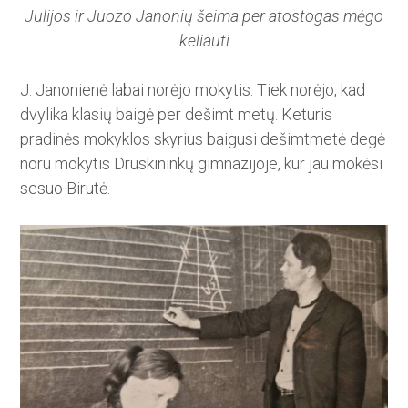
Julijos ir Juozo Janonių šeima per atostogas mėgo
keliauti
J. Janonienė labai norėjo moky­tis. Tiek norėjo, kad
dvylika klasių baigė per dešimt metų. Keturis
pradinės mokyklos skyrius baigusi dešimtmetė degė
noru mokytis Druskininkų gimnazijoje, kur jau mokėsi
sesuo Birutė.