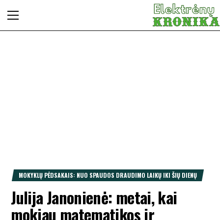
Primary
ELEKTR
Skip
Skaitomiausias
to
Menu
Elektrėnų krašto
KRONI
content
laikraštis. Popierinė
ir internetinė
versijos. Aktuali
informacija,
reklama, skelbimai,
žmonės, kultūra,
verslas bei kitos
aktualijos
MOKYKLŲ PĖDSAKAIS: NUO SPAUDOS DRAUDIMO LAIKŲ IKI ŠIŲ DIENŲ
Julija Janonienė: metai, kai
mokiau matematikos ir