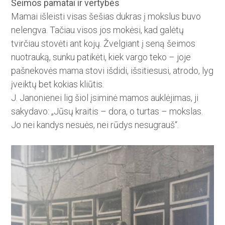
Šeimos pamatai ir vertybės
Mamai išleisti visas šešias dukras į mokslus buvo
nelengva. Tačiau visos jos mokėsi, kad galėtų
tvirčiau stovėti ant kojų. Žvelgiant į seną ­šeimos
nuotrauką, sunku patikėti, kiek vargo teko – joje
pašnekovės mama stovi išdidi, išsitiesusi, atro­do, lyg
įveiktų bet kokias kliūtis.
J. Janonienei lig šiol įsiminė mamos auklėjimas, ji
sakydavo: „Jūsų kraitis – dora, o turtas – mokslas.
Jo nei kandys nesuės, nei rūdys nesugrauš“.