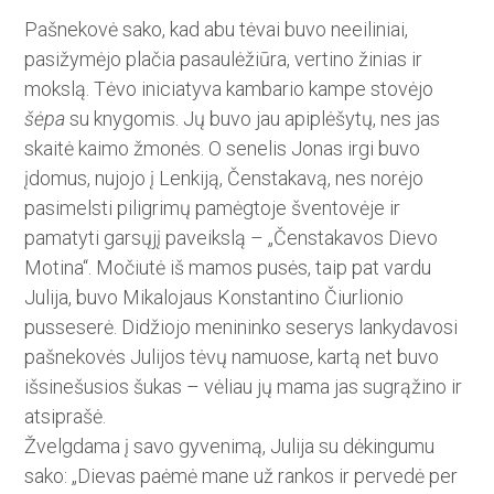
Pašnekovė sako, kad abu tėvai buvo neeiliniai,
pasižymėjo plačia pasaulėžiūra, vertino žinias ir
moks­lą. Tėvo iniciatyva kambario kampe stovėjo
šėpa
su knygomis. Jų buvo jau apiplėšytų, nes jas
skaitė kaimo žmonės. O senelis Jonas irgi buvo
įdomus, nujojo į Lenkiją, Čenstakavą, nes norėjo
pasimelsti piligrimų pamėgtoje šventovėje ir
pamatyti garsųjį paveikslą – „Čens­takavos ­Dievo
Motina“. Močiutė iš mamos pusės, taip pat vardu
Julija, buvo ­Mikalojaus Konstantino Čiurlionio
pusseserė. Didžiojo meni­ninko seserys lankydavosi
pašnekovės Julijos tėvų namuose, kartą net buvo
išsinešusios šukas – vėliau jų mama jas sugrąžino ir
atsiprašė.
Žvelgdama į savo gyvenimą, Julija su dėkingumu
sako: „Dievas paėmė mane už rankos ir pervedė per