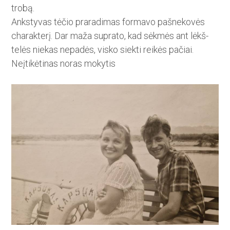
trobą.
Ankstyvas tėčio praradimas for­mavo pašnekovės
charakterį. Dar maža suprato, kad sėkmės ant lėkš­
telės niekas nepadės, visko siekti reikės pačiai.
Neįtikėtinas noras mokytis