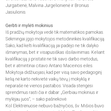
Jurgaitienė, Malvina Jurgelionienė ir Bronius
Jasiulionis.
Gerbti ir mylėti mokinius
Iš pradžių mokytoja vedė tik ­matematikos pamokas.
Sėkmingai įgijo mokytojos metodininkės kva­lifikaciją.
Sako, kad kelti kvalifika­ciją jai padėjo ne tik dalyko
išma­nymas, bet ir visapusiškas išsilavinimas. Keliant
kvalifikaciją ji pristatė ne tik savo darbo metodus,
bet ir atmintinai citavo Antano Maceinos eiles.
Mokytoja didžiuojasi, kad per visą savo pedagoginį
kelią nė karto nekvietė vaikų tėvų į mokyklą ir
neparašė nė vienos pastabos. Visada stengėsi
sprendimus rasti čia ir dabar: „Gerbiau mokinius ir
mylėjau juos“, – sako pašnekovė.
Kol Elektrėnuose nebuvo bažnyčios, šv. Mišios buvo