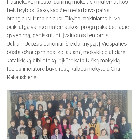
Pašnekovė miesto jaunimą mokė tiek matematikos,
tiek tikybos. Sako, kad šie metai buvo patys
brangiausi ir maloniausi. Tikyba mokiniams buvo
puiki atgaiva nuo matematikos, proga pakalbėti apie
gyvenimą, padiskutuoti įvairiomis temomis.
Julija ir Juozas Janoniai išlei­do knygą „Į Viešpaties
būstą džiaugsmingai keliaujam“, mokykloje atidarė
katalikišką biblioteką ir įkūrė katalikišką mokyklą.
Idėjos iniciatorė buvo rusų kalbos mo­ky­toja Ona
Rakauskienė.