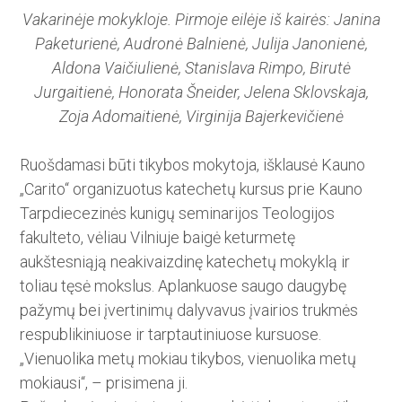
Vakarinėje mokykloje. Pirmoje eilėje iš kairės: Janina
Paketurienė, Audronė Balnienė, Julija Janonienė,
Aldona Vaičiulienė, Stanislava Rimpo, Birutė
Jurgaitienė, Honorata Šneider, Jelena Sklovskaja,
Zoja Adomaitienė, Virginija Bajerkevičienė
Ruošdamasi būti tikybos moky­toja, išklausė Kauno
„Carito“ organizuotus katechetų kursus prie Kauno
Tarpdiecezinės kunigų seminarijos Teologijos
fakulteto, vėliau Vilniuje baigė keturmetę
aukštesniąją ­neakivaizdinę katechetų mokyklą ir
toliau tęsė mokslus. Aplankuose ­saugo daugybę
pažymų bei įvertinimų dalyvavus įvairios trukmės
respublikiniuose ir tarptautiniuose kursuose.
„Vienuolika metų mokiau tikybos, vienuolika metų
mokiausi“, – prisimena ji.