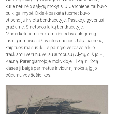
kurie neturėjo sąlygų mokytis. J. Janonienei tai buvo
puiki galimybė. Didelė paskata tuomet buvo
stipendija ir vieta bendrabutyje. Pasakoja gyvenusi
gražiame, Smetonos laikų bendrabutyje.
Mama keturioms dukroms įduo­davo kilogramą
lašinių ir maišus­ ­džiovintos duonos. Julija pamena,­
kaip tuos maišus iki Leipalingio veždavo arklio
traukiamu vežimu, vėliau autobusu į Alytų, o iš jo – į
Kauną. Parengiamojoje mokykloje 11-tą ir 12-tą
klases ji baigė per metus ir vidurinį mokslą įgijo
būdama vos šešiolikos.