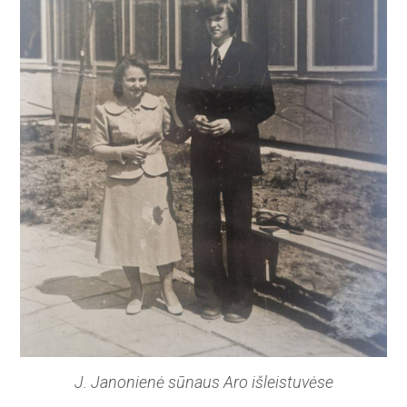
J. Janonienė sūnaus Aro išleistuvėse