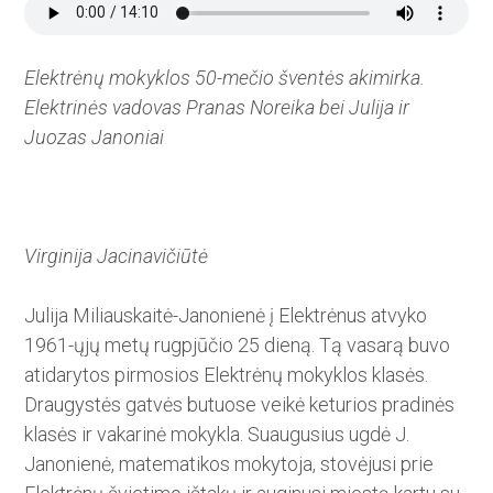
Elektrėnų mokyklos 50-mečio šventės akimirka.
Elektrinės vadovas Pranas Noreika bei Julija ir
Juozas Janoniai
Virginija Jacinavičiūtė
Julija Miliauskaitė-Janonienė ­į Elektrėnus atvyko
1961-ųjų metų rugpjūčio 25 dieną. Tą vasarą bu­vo
atidarytos pirmosios Elektrėnų mokyklos klasės.
Draugystės gat­vės butuose veikė keturios pradi­nės
klasės ir vakarinė mokykla. Suaugusius ugdė J.
Janonienė, matematikos mokytoja, stovėjusi prie