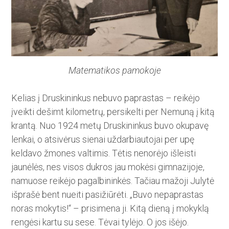
Matematikos pamokoje
Kelias į Druskininkus nebuvo paprastas – reikėjo
įveikti dešimt kilometrų, persikelti per Nemuną į kitą
krantą. Nuo 1924 metų Druskininkus buvo okupavę
lenkai, o atsivėrus sienai uždarbiautojai per upę
keldavo žmones valtimis. Tėtis nenorėjo išleisti
jaunėlės, nes visos dukros jau mokėsi gimnazijoje,
namuose reikėjo pagalbininkės. Tačiau mažoji Julytė
išprašė bent nueiti pasižiūrėti. „Buvo nepaprastas
noras mokytis!“ – prisimena ji. Kitą dieną į mokyklą
rengėsi kartu su sese. Tė­vai tylėjo. O jos išėjo.