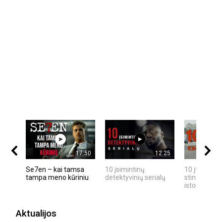
17:50
12:25
Se7en – kai tamsa
10 įsimintinų
10 įtemptų,
tampa meno kūriniu
detektyvinių serialų
stingdančių
istorijų
Aktualijos