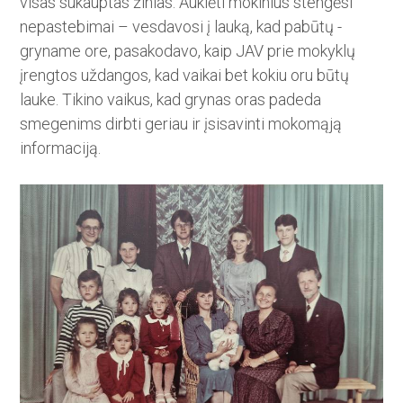
visas sukauptas žinias. Auklėti mokinius stengėsi
nepastebimai – vesdavosi į lauką, kad pabūtų ­
gryname ore, pasakodavo, kaip JAV prie mokyklų
įrengtos uždangos, kad ­vaikai bet kokiu oru būtų
lauke. ­Tikino vaikus, kad grynas oras padeda
smegenims dirbti geriau ir įsisavinti mokomąją
informaciją.