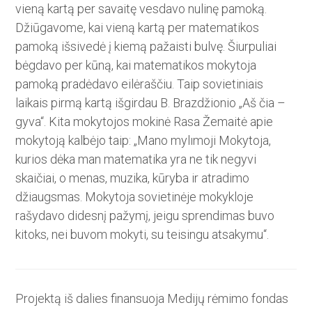
vieną kartą per savaitę vesdavo nulinę pamoką.
Džiūgavome, kai vieną kartą per matematikos
pamoką išsivedė į kiemą pažaisti bulvę. Šiurpuliai
bėgdavo per kūną, kai matematikos moky­toja
pamoką pradėdavo eilėraščiu. Taip sovietiniais
laikais pirmą kartą išgirdau B. Brazdžionio „Aš čia –
gyva“. Kita mokytojos mokinė Rasa Žemaitė apie
mokytoją kalbėjo taip: „Mano mylımoji Mokytoja,
kurios­ dėka man matematika yra ne tik negyvi
skaičiai, o menas, muzika, kūryba ir atradimo
džiaugsmas. Mokytoja sovietinėje mokykloje
rašydavo didesnį pažymį, jeigu sprendimas buvo
kitoks, nei buvom mokyti, su teisingu atsakymu“.
Projektą iš dalies finansuoja Medijų rėmimo fondas