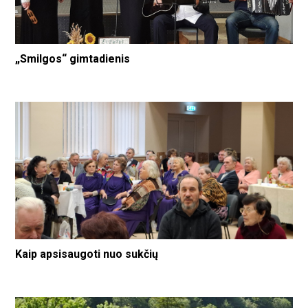
„Smilgos“ gimtadienis
Kaip apsisaugoti nuo sukčių