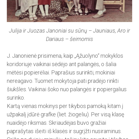
Julija ir Juozas Janoniai su sūnų – Jauniaus, Aro ir
Dariaus – šeimomis
J. Janonienė prisimena, kaip „Ąžuolyno“ mokyklos
koridoriuje vaikinai sėdėjo ant palangės, o šalia
mėtėsi popierėliai. Paprašius surinkti, mokiniai
nereagavo. Tuomet ­mokytoja pati pradėjo rinkti
šiukš­les. Vaikinai šoko nuo palangės ir popiergalius
surinko.
Kartą vienas mokinys per tikybos pamoką kitam į
užpakalį įdūrė grafke (liet. žiogeliu). Per visą klasę
nuaidėjo riksmas. Skriaudėjas buvo gražiai
paprašytas išeiti iš klasės ir sugrįžti nusiraminus.