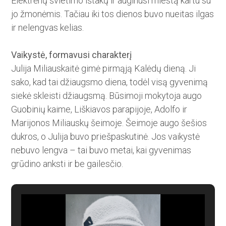
Elektrėnų švietimo ištakų ir au­­ginusi miestą kartu su
jo žmo­nė­mis. Tačiau iki tos dienos buvo ­nueitas ilgas
ir nelengvas kelias.
Vaikystė, formavusi charakterį
Julija Miliauskaitė gimė pirmąją Kalėdų dieną. Ji
sako, kad tai džiaugsmo diena, todėl visą gyvenimą
siekė skleisti džiaugsmą. Būsimoji mokytoja augo
Guobinių kaime, Liškiavos parapijoje, Adolfo ir
Marijonos Miliauskų šeimoje. Šeimoje augo šešios
dukros, o Julija buvo priešpaskutinė. Jos vaikystė
nebuvo lengva – tai buvo metai, kai gyvenimas
grūdino anksti ir be ­gailesčio.