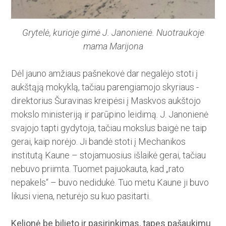
Grytelė, kurioje gimė J. Janonienė. Nuotraukoje
mama Marijona
Dėl jauno amžiaus pašnekovė dar negalėjo stoti į
aukštąją mokyklą, tačiau parengiamojo skyriaus ­
direktorius Šuravinas kreipėsi į ­Maskvos aukštojo
mokslo minis­teriją ir parūpino leidimą. J. Janonienė
svajojo tapti gydytoja, tačiau ­mokslus baigė ne taip
gerai, kaip norėjo. Ji bandė stoti į Mechanikos
institutą Kaune – stojamuo­sius išlaikė gerai, tačiau
nebuvo priimta. Tuomet pajuokauta, kad „rato
nepakels“ – buvo nedidukė. Tuo metu Kaune ji buvo
likusi viena, neturėjo su kuo pasitarti.
Kelionė be bilieto ir pasirinkimas, tapęs pašaukimu