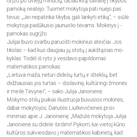
Grįžo po dviejų minučių, tačiau kitą savaitę į tikybos
pamoką neatėjo. Tuomet mokytoja pati nuėjo pas
tėvus. „Jei nepatinka tikyba, gali lankyti etiką“, – siūlė
mokytoja padūkusio jau­nuo­lio tėvams. Mokinys į ­
pamokas sugrįžo.
Julijai buvo svarbu paruošti mokinius ateičiai. Jos
tikslas – kad kuo daugiau jų stotų į aukštąsias mo­
kyklas. Todėl iš ryto ji vesdavo papildomas
matematikos pamokas.
„Lietuva maža, neturi didelių turtų ir išteklių, bet
didžiausias jos turtas – išsilavinę, kultūringi žmonės
ir meilė Tėvynei“, – sako Julija Janonienė.
Mokymo stilių puikiai iliustruo­ja buvusios mokinės,
dabar moky­tojos, Danutės Liutkevičienės prisi­
minimas apie J. Janonienę: „Mažu­­tė ­mokytoja Julija
Janonienė su di­dele širdimi! Pykom, kai vietoj kūno
kultūros sukviesdavo į matematikos kabinetą, kad