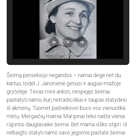
Mokytoja Julija Janonienė
Šeimą persekiojo negandos – namai degė net du
kartus, todėl J. Janonienė gimusi ir augusi mažoje
grytelėje. Tėvas mirė anksti, nespėjęs šeimai
pastatyti namo, kurį netradiciškai ir taupiai statydino
iš akmenų. Tuomet pašnekovei buvo vos vie­nuolika
metų. Mergaičių mamai Marijonai teko našta vienai
rūpintis daugiavaike šeima. Bet mama išliko stipri. Iš
nebaigto statyti namo savo jėgomis pastatė šeimai