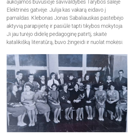
aukojamos buvusioje savivaldybės Tarybos salėje
Elektrinės gatvėje. Julija kas vakarą eidavo į
pamaldas. Klebonas Jonas Sabaliauskas pastebėjo
aktyvią parapijietę ir pasiūlė tapti tikybos mo­ky­toja.
Ji jau turėjo didelę pedagogi­nę patirtį, skaitė
katalikišką literatū­rą, buvo žingeidi ir nuolat mokėsi.