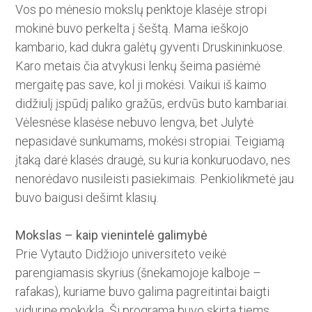
Vos po mėnesio mokslų penktoje klasėje stropi
mokinė buvo perkelta į šeštą. Mama ieškojo
kambario, kad dukra galėtų gyventi Druskininkuose.
Karo metais čia atvykusi­ lenkų šeima pasiėmė
mergaitę pas save, kol ji mokėsi. Vaikui iš kaimo
didžiulį įspūdį paliko gražūs, er­d­vūs buto kambariai.
Vėlesnėse klasėse nebuvo lengva, bet Julytė
nepasidavė sunkumams, mokėsi stropiai. Teigiamą
įtaką darė klasės draugė, su kuria konkuruo­davo, nes
nenorėdavo nusileisti pasiekimais. Penkiolikmetė jau
buvo ­baigusi dešimt klasių.
Mokslas – kaip vienintelė galimybė
Prie Vytauto Didžiojo universiteto veikė
parengiamasis skyrius (šnekamojoje kalboje –
rafakas), ku­riame buvo galima pagreitintai ­baigti
vidurinę mokyklą. Ši programa buvo skirta tiems,