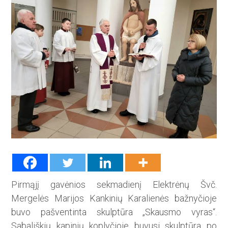
Pirmąjį gavėnios sekmadienį Elektrėnų Švč.
Mergelės Marijos Kankinių Karalienės bažnyčioje
buvo pašventinta skulptūra „Skausmo vyras“.
Sabališkių kapinių koplyčioje buvusi skulptūra po