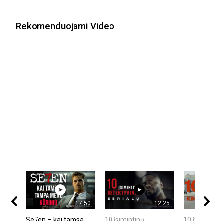
Rekomenduojami Video
17:50
12:25
Se7en – kai tamsa
10 įsimintinų
10 įtemptų,