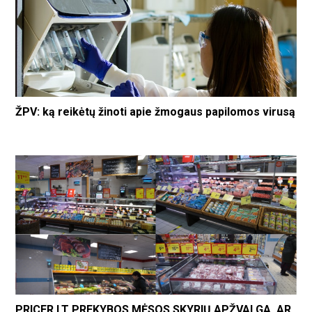
ŽPV: ką reikėtų žinoti apie žmogaus papilomos virusą
PRICER.LT PREKYBOS MĖSOS SKYRIŲ APŽVALGA. AR