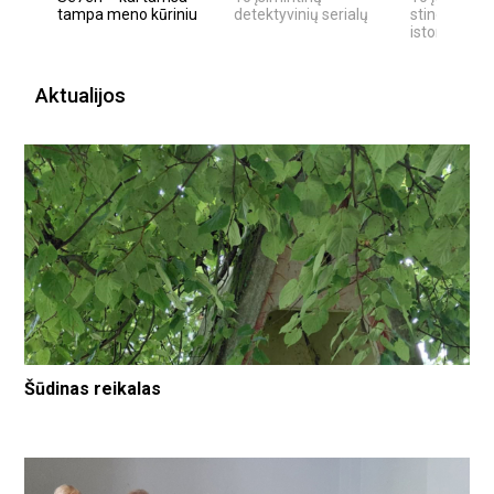
tampa meno kūriniu
detektyvinių serialų
stingdančių
istorijų
Aktualijos
Šūdinas reikalas