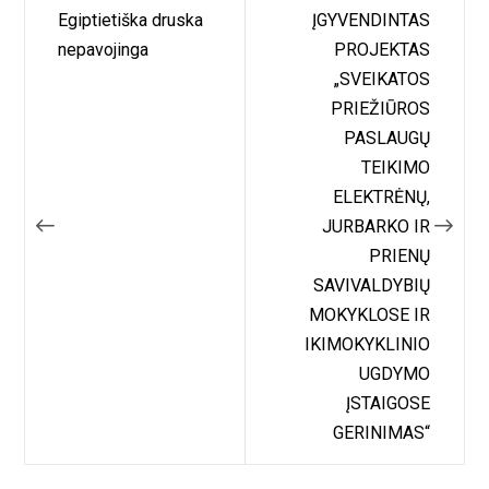
Navigacija
Egiptietiška druska
ĮGYVENDINTAS
tarp
nepavojinga
PROJEKTAS
„SVEIKATOS
įrašų
PRIEŽIŪROS
PASLAUGŲ
TEIKIMO
ELEKTRĖNŲ,
JURBARKO IR
PRIENŲ
SAVIVALDYBIŲ
MOKYKLOSE IR
IKIMOKYKLINIO
UGDYMO
ĮSTAIGOSE
GERINIMAS“