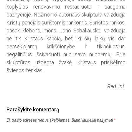
koplyčios renovavimo restauruota ir saugoma
bažnyčioje. Nežinomo autoriaus skulptūra vaizduoja
Kristų pančiais surištomis rankomis. Surištos rankos,
pasak klebono, mons. Jono Sabaliausko, vaizduoja
ne tik Kristaus kančią, bet iki šių laikų vis dar
persekiojamą krikščionybę ir tikinčiuosius,
negalinčius išsivaduoti nuo savo nuodėmių. Prie
skulptūros uždegta žvakė, Kristaus prisikėlimo
šviesos ženklas.
Red. inf.
Parašykite komentarą
El. pašto adresas nebus skelbiamas.
Būtini laukeliai pažymėti
*