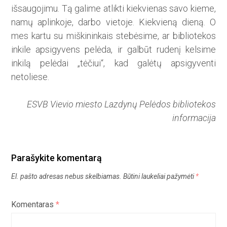
išsaugojimu. Tą galime atlikti kiekvienas savo kieme,
namų aplinkoje, darbo vietoje. Kiekvieną dieną. O
mes kartu su miškininkais stebėsime, ar bibliotekos
inkile apsigyvens pelėda, ir galbūt rudenį kelsime
inkilą pelėdai „tėčiui“, kad galėtų apsigyventi
netoliese.
ESVB Vievio miesto Lazdynų Pelėdos bibliotekos
informacija
Parašykite komentarą
El. pašto adresas nebus skelbiamas.
Būtini laukeliai pažymėti
*
Komentaras
*