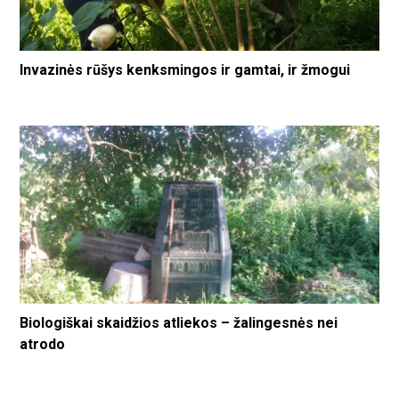
Invazinės rūšys kenksmingos ir gamtai, ir žmogui
Biologiškai skaidžios atliekos – žalingesnės nei
atrodo