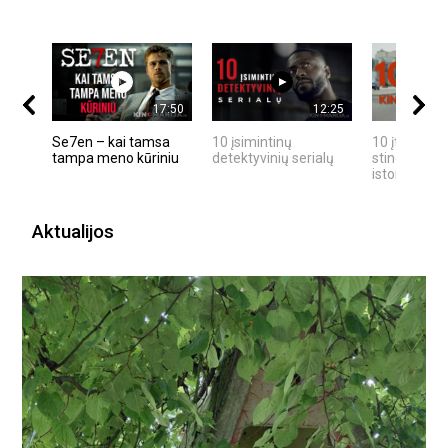
17:50
12:25
Se7en – kai tamsa
10 įsimintinų
10 įtemptų,
tampa meno kūriniu
detektyvinių serialų
stingdančių
istorijų
Aktualijos