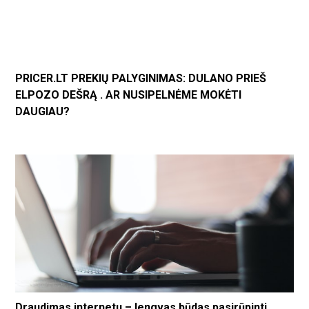
PRICER.LT PREKIŲ PALYGINIMAS: DULANO PRIEŠ
ELPOZO DEŠRĄ . AR NUSIPELNĖME MOKĖTI
DAUGIAU?
Draudimas internetu – lengvas būdas pasirūpinti