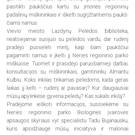
pasitikti paukščius kartu su įmonės regioninių
padalinių miškininkais ir iškelti sugrįžtantiems paukš­
čiams namus.
Vievio miesto Lazdynų Pelėdos biblioteka,
neatsiejamai susijusi su pelėdos vardu, dar rudenį
pradėjo puoselėti mintį, kaip šiam paukščiui
pagaminti namus ir įkelti jį Neries regioninio parko
miškuose. Tuomet ir prasidėjo paruošiamieji darbai,
konsultacijos su miškininkais, gamtininku Almantu
Kulbiu. Koks inkilas tinkamas pelėdoms, kada geras
laikas jį kelti – rudenį ar pavasarį? Kur daugiausiai
mūsų apylinkėse gyvena pelėdų? Kas sukals inkilą?
Pradėjome ieškoti informacijos, susisiekėme su
Neries regioninio parko Biologinės įvairovės
apsaugos skyriaus vyr. specialistu Tadu Bujanausku,
kuris apsidžiaugė mūsų iniciatyva ir maloniai