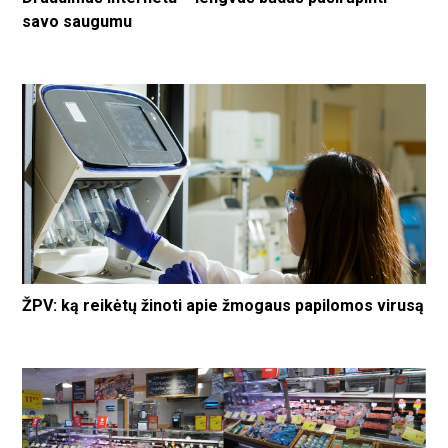
savo saugumu
ŽPV: ką reikėtų žinoti apie žmogaus papilomos virusą