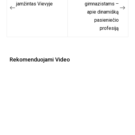
įamžintas Vievyje
gimnazistams –
įrašų
apie dinamišką
pasieniečio
profesiją
Rekomenduojami Video