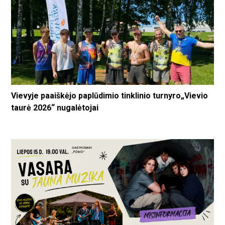
Vievyje paaiškėjo paplūdimio tinklinio turnyro„Vievio
taurė 2026“ nugalėtojai