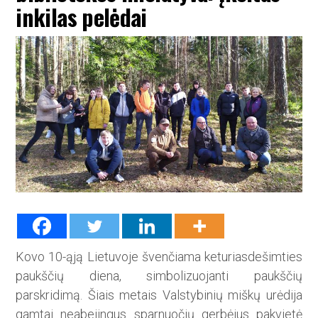
inkilas pelėdai
Kovo 10-ąją Lietuvoje švenčiama keturiasdešimties
paukščių diena, simbolizuojanti paukščių
parskridimą. Šiais metais Valstybinių miškų urėdija
gamtai neabejingus sparnuočių gerbėjus pakvietė