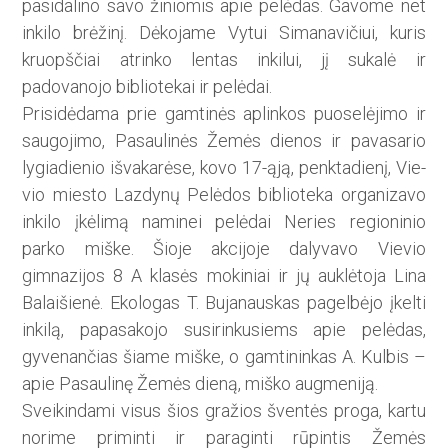
pasidalino savo ži­niomis apie pelėdas. Gavome net
inkilo brėžinį. Dėkojame Vytui Simanavičiui, kuris
kruopš­čiai atrinko lentas in­kilui, jį sukalė ir
padovanojo bibliotekai ir pelėdai.
Prisidėdama prie gam­tinės aplinkos puo­selėjimo ir
saugojimo, Pasaulinės Žemės dienos ir pavasario
lygiadienio iš­vakarėse, kovo 17-ąją, penktadienį, Vie­
vio miesto Lazdynų Pelėdos biblioteka organizavo
inkilo įkėlimą naminei pelėdai Neries regioninio
parko miške. Šioje akcijoje dalyvavo Vievio
gimnazijos 8 A klasės mokiniai ir jų auklėtoja Lina
Balaišienė. Ekologas T. Bujanauskas pagelbėjo įkelti
inkilą, papasakojo susirinkusiems apie pelėdas,
gyvenančias šiame miške, o gamtininkas A. Kulbis –
apie Pasaulinę Žemės dieną, miško augmeniją.
Sveikindami visus šios gražios šventės proga, kartu
norime priminti ir paraginti rūpintis Žemės