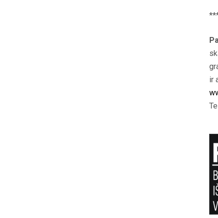
**
Pa
sk
gr
ir 
ww
Te