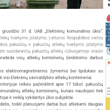
 gruodžio 31 d. UAB „Elektrėnų komunalinis ūkis“
,
iekų tvarkymo įstatymo, Lietuvos Respublikos vietos
ikos pakuočių ir pakuočių atliekų tvarkymo įstatymo
aute susidarančių pakuočių atliekų rūšiuojamojo srauto
pradeda visų atliekų konteinerių ženklinimo darbus
is elektromagnetinėmis žy­mėmis bei lipdukais su
ti visi Elekrėnų savivaldybės atliekų konteineriai.
ritorijoje reikės paženklinti apie 17 tūkst. pakuočių
komunalinių atliekų kon­teinerių, kuriais naudojasi tiek
ojai ir veiklą vykdantys ūkio subjektai.
delis, todėl planuojami darbai bus atliekami daugiau