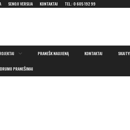
A
SENOJI VERSIJA
KONTAKTAI
TEL.: 0 605 192 99
Show
ROJEKTAI
PRANEŠK NAUJIENĄ
KONTAKTAI
SKAITY
sub
menu
IDRUMO PRANEŠIMAI