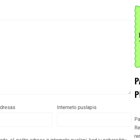
P
P
adresas
Interneto puslapis
Pa
Re
re