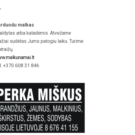
*
rduodu malkas
aldytas arba kaladėmis. Atvežame
ažiai sudėtas Jums patogiu laiku. Turime
atraižų.
w.malkunamai.lt
l. +370 608 31 846