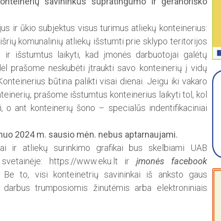
nteinerių savininkus supratingumo ir geranoriško
 ir ūkio subjektus visus turimus atliekų konteinerius:
mišrių komunalinių atliekų išstumti prie sklypo teritorijos
 ir išstumtus laikyti, kad įmonės darbuotojai galėtų
dėl prašome neskubėti įtraukti savo konteinerių į vidų
 Konteinerius būtina palikti visai dienai. Jeigu iki vakaro
einerių, prašome išstumtus konteinerius laikyti tol, kol
ai, o ant konteinerių šono – specialūs indentifikaciniai
i nuo 2024 m. sausio mėn. nebus aptarnaujami.
ai ir atliekų surinkimo grafikai bus skelbiami UAB
 svetainėje: https://www.eku.lt ir
įmonės facebook
Be to, visi konteinetrių savininkai iš anksto gaus
 darbus trumposiomis žinutėmis arba elektroniniais