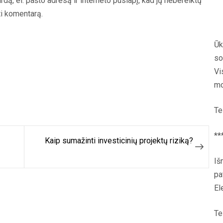
rdą, el. pašto adresą ir interneto puslapį, kad jų nebereiktų
yti komentarą.
Ūk
so
Vi
mo
Te
**
Kaip sumažinti investicinių projektų riziką?
Iš
pa
El
Te