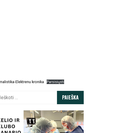
nalistika-Elektrenu kronika
Parsisiųsti
koti: