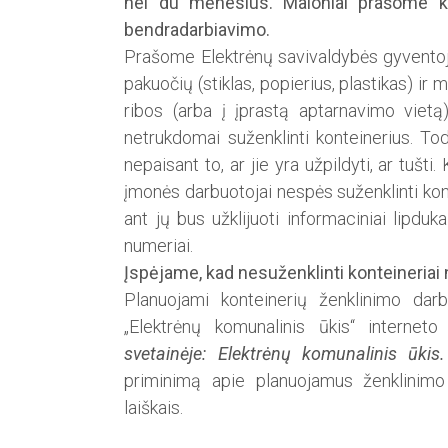
nei du mėnesius. Maloniai prašome ko
bendradarbiavimo.
Prašome Elektrėnų savivaldybės gyventojus
pakuočių (stiklas, popierius, plastikas) ir 
ribos (arba į įprastą aptarnavimo vietą)
netrukdomai suženklinti konteinerius. To
nepaisant to, ar jie yra užpildyti, ar tušti.
įmonės darbuotojai nespės suženklinti kont
ant jų bus užklijuoti informaciniai lipduk
numeriai.
Įspėjame, kad nesuženklinti konteineria
Planuojami konteinerių ženklinimo darb
„Elektrėnų komunalinis ūkis“ interneto
svetainėje: Elektrėnų komunalinis ūkis.
priminimą apie planuo­jamus ženklinimo
laiškais.