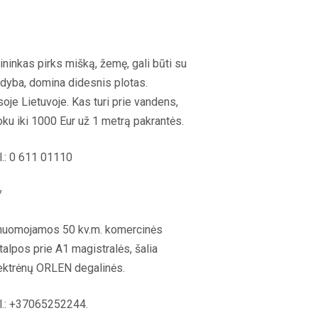
ininkas pirks mišką, žemę, gali būti su
dyba, domina didesnis plotas.
soje Lietuvoje. Kas turi prie vandens,
ku iki 1000 Eur už 1 metrą pakrantės.
l.: 0 611 01110
*
nuomojamos 50 kv.m. komercinės
talpos prie A1 magistralės, šalia
ektrėnų ORLEN degalinės.
l.: +37065252244.