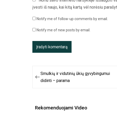
Noriu savo interneto naršyklėje išsaugoti va
įvesti iš naujo, kai kitą kartą vėl norėsiu paraš
Notify me of follow-up comments by email.
Notify me of new posts by email.
Navigacija
Smulkių ir vidutinių ūkių gyvybingumui
tarp
didinti – parama
įrašų
Rekomenduojami Video