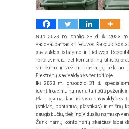
Nuo 2023 m. spalio 23 d. iki 2023 m.
vadovaudamasis Lietuvos Respublikos atl
savivaldos įstatymo ir Lietuvos Respubl
reikalavimais, dėl komunalinių atliekų sr
surinkimo ir vežimo paslaugų teikimo,
Elektrėnų savivaldybės teritorijoje.
Iki 2023 m. gruodžio 31 d. specialiom
identifikaciniu numeriu turi būti paženklin
Planuojama, kad iš viso sa­vivaldybės te
(stiklas, popierius, plastikas) ir mišrių 
daugiabučių, tiek individualių namų gyvent
Ženklinamų konteinerių skaičius labai di