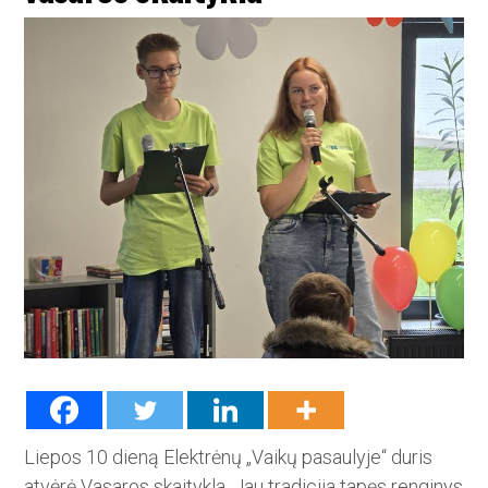
Liepos 10 dieną Elektrėnų „Vaikų pasaulyje“ duris
atvėrė Vasaros skaitykla. Jau tradicija tapęs­ renginys