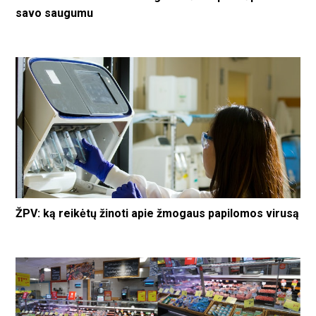
savo saugumu
ŽPV: ką reikėtų žinoti apie žmogaus papilomos virusą