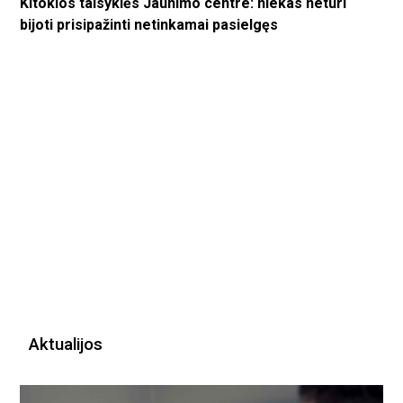
Kitokios taisyklės Jaunimo centre: niekas neturi
bijoti prisipažinti netinkamai pasielgęs
Aktualijos