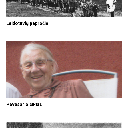
Laidotuvių papročiai
Pavasario ciklas