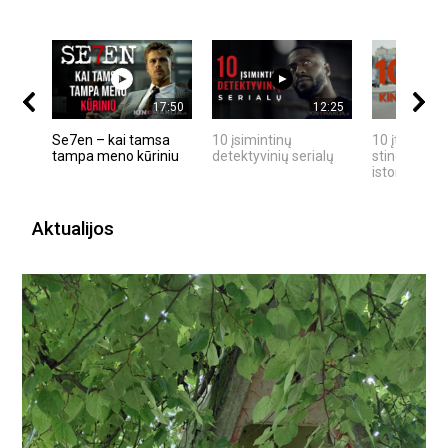
17:50
12:25
Se7en – kai tamsa
10 įsimintinų
10 įtemptų,
tampa meno kūriniu
detektyvinių serialų
stingdančių
istorijų
Aktualijos