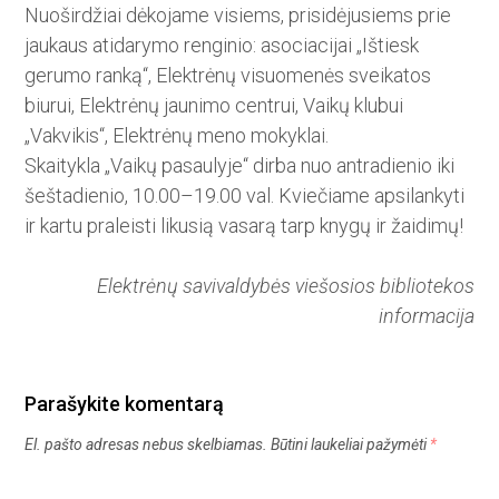
Nuoširdžiai dėkojame visiems, prisidėjusiems prie
jaukaus atidarymo renginio: asociacijai „Ištiesk
gerumo ranką“, Elektrėnų visuomenės sveikatos
biurui, Elektrėnų jaunimo centrui, Vaikų klubui
„Vakvikis“, Elektrėnų meno mokyklai.
Skaitykla „Vaikų pasaulyje“ dirba nuo antradienio iki
šeštadienio, 10.00–19.00 val. Kviečiame apsilankyti
ir kartu praleisti likusią vasarą tarp knygų ir žaidimų!
Elektrėnų savivaldybės viešosios bibliotekos
informacija
Parašykite komentarą
El. pašto adresas nebus skelbiamas.
Būtini laukeliai pažymėti
*