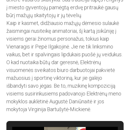
į miesto gyventojų pa­mėgtą erdvę pritraukė gausų
būrį mažųjų skaitytojų ir jų tėvelių.
Kaip ir kasmet, didžiausio mažų­jų dėmesio sulaukė
žaismingai nusiteikę animatoriai, šį kartą įsikūniję į
visiems gerai žinomus personažus, tokius kaip
Vienaragis ir Pepė Ilgakojinė. Jie ne tik linksmino
vaikus, bet ir spalvingais lipdukais puo­šė jų veidukus.
O kad nuotaika būtų dar geresnė, Elektrėnų
visuomenės sveikatos biuro darbuotojai pakvietė
mažuosius į sportinę viktoriną, kur jie galėjo
išbandyti savo jėgas. Be to, muzikinę kompoziciją
visiems susirinkusiems padovanojo Elektrėnų meno
mokyklos auklėtinė Augustė Daniūnaitė ir jos
mokytoja Virginija Bartušytė-Mickienė.