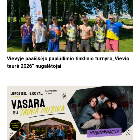
Vievyje paaiškėjo paplūdimio tinklinio turnyro„Vievio
taurė 2026“ nugalėtojai