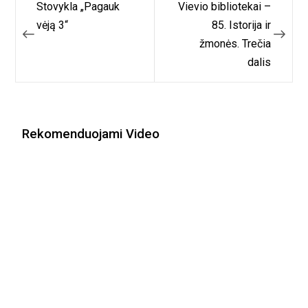
Navigacija
Stovykla „Pagauk
Vievio bibliotekai –
tarp
vėją 3“
85. Istorija ir
žmonės. Trečia
įrašų
dalis
Rekomenduojami Video