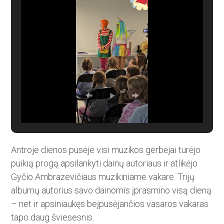
Antroje dienos pusėje visi muzikos gerbėjai turėjo
puikią progą apsilankyti dainų autoriaus ir atlikėjo
Gyčio Ambrazevičiaus muzikiniame vakare. Trijų
albumų autorius savo dainomis įprasmino visą dieną
– net ir apsiniaukęs beįpusėjančios vasaros vakaras
tapo daug šviesesnis.