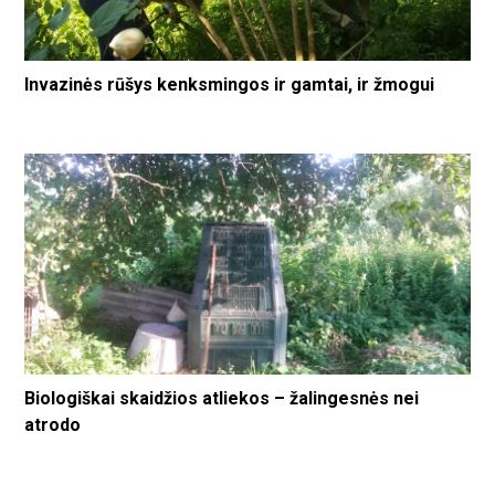
Invazinės rūšys kenksmingos ir gamtai, ir žmogui
Biologiškai skaidžios atliekos – žalingesnės nei
atrodo