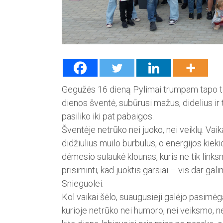
Gegužės 16 dieną Pylimai trumpam tapo ti
dienos šventė, subūrusi mažus, didelius ir 
pasiliko iki pat pabaigos.
Šventėje netrūko nei juoko, nei veiklų. Vai
didžiulius muilo burbulus, o energijos kiek
dėmesio sulaukė klounas, kuris ne tik links
prisiminti, kad juok­tis garsiai – vis dar ga
Snieguolei.
Kol vaikai šėlo, suaugusieji ga­lėjo pasimėg
kurioje netrūko nei humoro, nei veiksmo, n