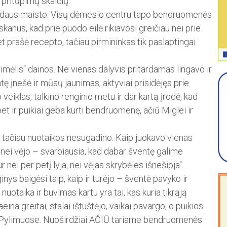
o pritūpimų skaičių.
rdaus maisto. Visų dėmesio centru tapo bendruomenės
kanus, kad prie puodo eilė rikiavosi greičiau nei prie
et prašė recepto, tačiau pirmininkas tik paslaptingai
mėlis“ dainos. Ne vienas dalyvis pritardamas lingavo ir
tę įnešė ir mūsų jaunimas, aktyviai prisidėjęs prie
 veiklas, talkino renginio metu ir dar kartą įrodė, kad
et ir puikiai geba kurti bendruomenę, ačiū Miglei ir
, tačiau nuotaikos nesugadino. Kaip juokavo vienas
, nei vėjo – svarbiausia, kad dabar šventę galime
r nei per petį lyja, nei vėjas skrybėles išnešioja“.
inys baigėsi taip, kaip ir turėjo – šventė pavyko ir
uotaika ir buvimas kartu yra tai, kas kuria tikrąją
na greitai, stalai ištuštėjo, vaikai pavargo, o puikios
ko Pylimuose. Nuoširdžiai AČIŪ tariame bendruomenės