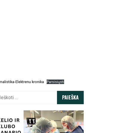
nalistika-Elektrenu kronika
Parsisiųsti
koti: