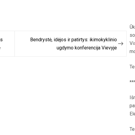
Ūk
so
is
Bendrystė, idėjos ir patirtys: ikimokyklinio
Vi
e
ugdymo konferencija Vievyje
mo
Te
**
Iš
pa
El
Te