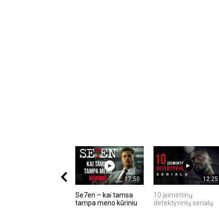
17:50
12:25
Se7en – kai tamsa
10 įsimintinų
tampa meno kūriniu
detektyvinių serialų