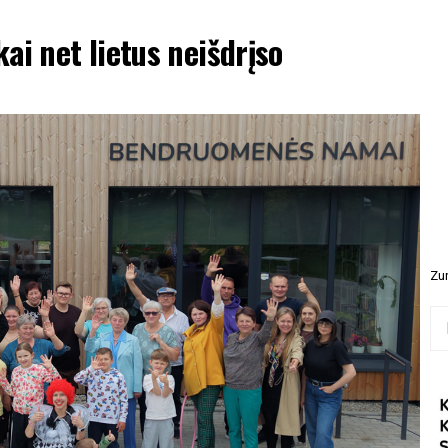
ai net lietus neišdrįso
Zur
Ieš