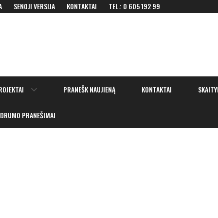
A
SENOJI VERSIJA
KONTAKTAI
TEL.: 0 605 192 99
Show
ROJEKTAI
PRANEŠK NAUJIENĄ
KONTAKTAI
SKAITY
sub
menu
IDRUMO PRANEŠIMAI