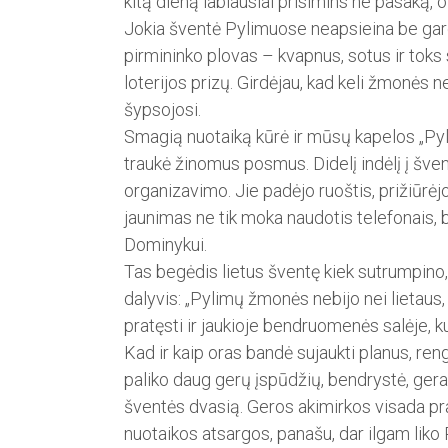
kitą dieną labiausiai prisimins ne ­pasaką, 
Jokia šventė Pylimuose neapsieina be ga
pirmininko plovas – kvapnus, sotus ir toks s
loterijos prizų. Girdėjau, kad keli žmonės n
šypsojosi.
Smagią nuotaiką kūrė ir mūsų kapelos „Pyli
traukė žinomus posmus. Didelį indėlį į šven
organizavimo. Jie padėjo ruoštis, prižiūrėjo
jaunimas ne tik moka naudotis telefonais, b
Dominykui.
Tas begėdis lietus šventę kiek sutrumpino
dalyvis: „Pylimų žmonės nebijo nei lietaus
pratęsti ir ­jaukioje bendruomenės salėje, ku
Kad ir kaip oras bandė sujaukti planus, reng
paliko daug gerų įspūdžių, bendrystė, gera n
šventės dvasią. Geros akimirkos visada praei
nuotaikos atsargos, panašu, dar ilgam li