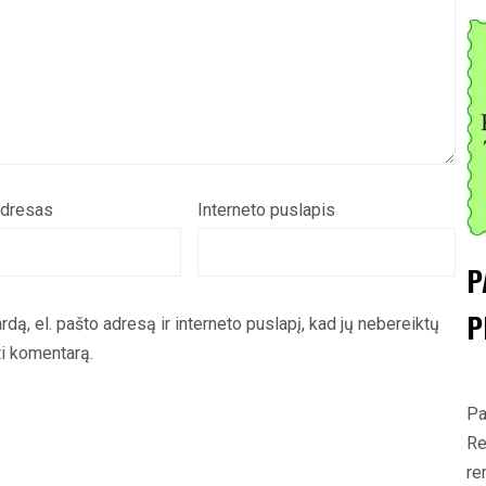
adresas
Interneto puslapis
P
P
rdą, el. pašto adresą ir interneto puslapį, kad jų nebereiktų
yti komentarą.
Pa
Re
re