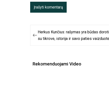
Navigacija
Herkus Kunčius: rašymas yra būdas dorot
tarp
su tikrove, istorija ir savo paties vaizduot
įrašų
Rekomenduojami Video