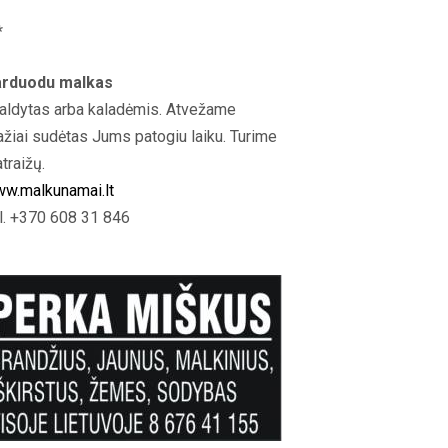
*
rduodu malkas
aldytas arba kaladėmis. Atvežame
ažiai sudėtas Jums patogiu laiku. Turime
atraižų.
w.malkunamai.lt
l. +370 608 31 846
08:11
08:05
21:11
ETAS“:
5 SENOVĖS
„Sostų karai" -
4 PASAUL
 DALIS
TECHNOLOGIJOS,
įspūdingas fantastinio
TECHNOLO
...
KURIŲ...
pasaulio fenomenas
KURIAS SU