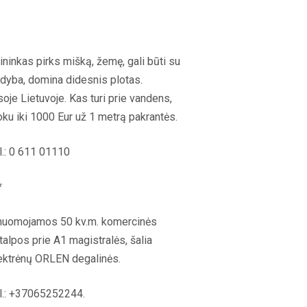
ininkas pirks mišką, žemę, gali būti su
dyba, domina didesnis plotas.
soje Lietuvoje. Kas turi prie vandens,
ku iki 1000 Eur už 1 metrą pakrantės.
l.: 0 611 01110
*
nuomojamos 50 kv.m. komercinės
talpos prie A1 magistralės, šalia
ektrėnų ORLEN degalinės.
l.: +37065252244.