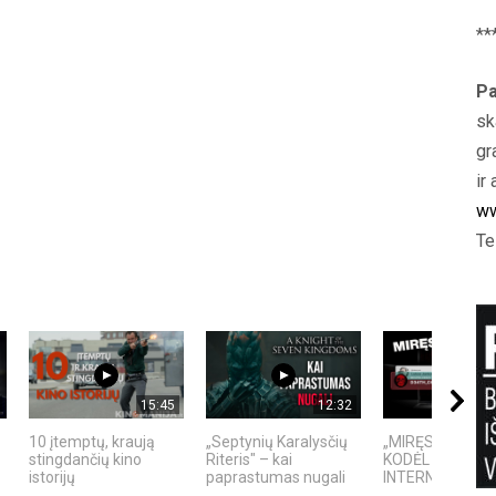
**
Pa
sk
gr
ir 
ww
Te
15:45
12:32
10 įtemptų, kraują
„Septynių Karalysčių
„MIRĘS INTERN
stingdančių kino
Riteris" – kai
KODĖL DIDŽIOJI
istorijų
paprastumas nugali
INTERNETO NĖRA