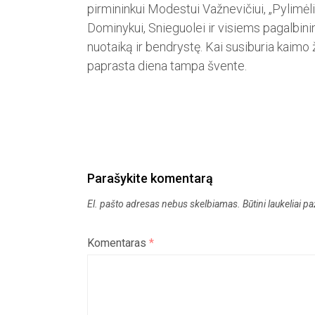
pirmininkui Modestui Važnevičiui, „Pylimėli
Dominykui, Snieguolei ir visiems pagalbini
nuo­taiką ir bendrystę. Kai susiburia kaimo 
paprasta diena tampa švente.
Parašykite komentarą
El. pašto adresas nebus skelbiamas.
Būtini laukeliai 
Komentaras
*