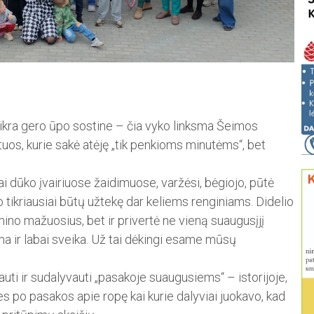
kra gero ūpo sostine – čia vyko linksma Šeimos
tuos, kurie sakė atėję „tik penkioms minutėms“, bet
kai dūko įvairiuose žaidimuose, varžėsi, bėgiojo, pūtė
io tikriausiai būtų užtekę dar keliems renginiams. Didelio
mino mažuosius, bet ir privertė ne vieną suaugusįjį
lima ir labai sveika. Už tai dėkingi esame mūsų
auti ir sudalyvauti „pasakoje suaugusiems“ – istorijoje,
es po pasakos apie ropę kai kurie dalyviai juokavo, kad