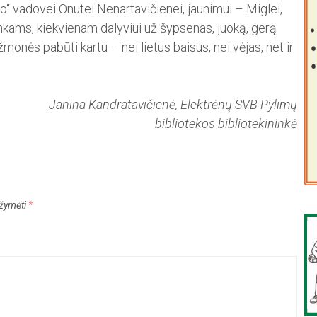
o“ vadovei Onutei Ne­nartavičienei, jaunimui – Miglei,
nkams, kiekvienam daly­viui už šypsenas, juoką, gerą
žmonės pabūti kartu – nei lietus baisus, nei vėjas, net ir
Janina Kandratavičienė, Elektrėnų SVB Pylimų
bibliotekos bibliotekininkė
pažymėti
*