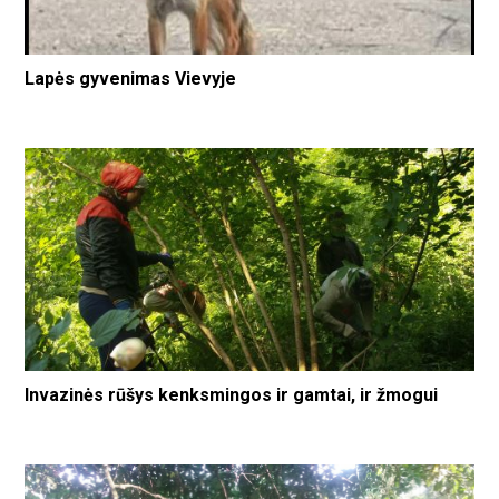
Lapės gyvenimas Vievyje
Invazinės rūšys kenksmingos ir gamtai, ir žmogui