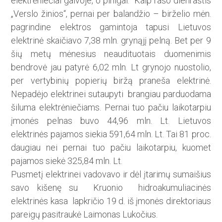
elektrėniečiai galvoje, o pinigai. Kaip rašo dienraštis
„Verslo žinios“, pernai per balandžio – birželio mėn.
pagrindine elektros gamintoja tapusi Lietuvos
elektrinė skaičiavo 7,38 mln. grynąjį pelną. Bet per 9
šių metų mėnesius neaudituotais duomenimis
bendrovė jau patyrė 6,02 mln. Lt grynojo nuostolio,
per vertybinių popierių biržą praneša elektrinė.
Nepadėjo elektrinei sutaupyti brangiau parduodama
šiluma elektrėniečiams. Pernai tuo pačiu laikotarpiu
įmonės pelnas buvo 44,96 mln. Lt. Lietuvos
elektrinės pajamos siekia 591,64 mln. Lt. Tai 81 proc.
daugiau nei pernai tuo pačiu laikotarpiu, kuomet
pajamos siekė 325,84 mln. Lt.
Pusmetį elektrinei vadovavo ir dėl įtarimų sumaišius
savo kišenę su Kruonio hidroakumuliacinės
elektrinės kasa lapkričio 19 d. iš įmonės direktoriaus
pareigų pasitraukė Laimonas Lukočius.