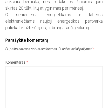
auksiniu berniuku, nes, redakcijos žiniomis, jam
skirtas 20 tūkt. litų atlyginimas per mėnesį.
O seniesiems energetikams ir kitiems
elektrėniečiams naujoji energetikos pertvarka
palieka tik užterštą orą ir brangstančią šilumą.
Parašykite komentarą
El. pašto adresas nebus skelbiamas.
Būtini laukeliai pažymėti
*
Komentaras
*