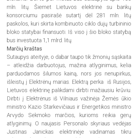
mln. litų. Šiemet Lietuvos elektrinė su bankų
konsorciumu pasirašė sutartį dėl 281 mln. litų
paskolos, kuri skirta kombinuoto ciklo dujų turbininio
bloko statybai finansuoti. Iš viso į šio bloko statybą
bus investuota 1,1 mlrd. litų.
Marčių kraštas
Sutaupys ateityje, o dabar taupo tik žmonių sąskaita
– atleidžia darbuotojus, mažina atlyginimus, kelia
parduodamos šilumos kainą, nors jos nenupirkus,
išleistų į Elektrėnų marias. Elektrą perka iš Rusijos,
Lietuvos elektrinę palikdami dirbti mažiausiu krūviu.
Dirbti į Elektrėnus iš Vilniaus važinėja Žemės ūkio
ministro Kazio Starkevičiaus ir Energetikos ministro
Arvydo Sekmoko marčios, kurioms reikia gerų
atlyginimų. O naujasis Personalo skyriaus vedėjas
Justinas Janickas elektrinėje vadinamas tikru