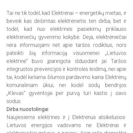
Tai ne tik todėl, kad Elektrėnai – energetikų mietas, ir
beveik kas dešimtas elektrėnietis ten dirba, bet ir
todėl, kad nuo elektrinės pasiekimų priklauso
elektrėniečių gyvenimo kokybė. Deja, elektrėniečiai
nėra informuojami net apie taršos rodiklius, nors
pateikti šią informaciją visuomenei „Lietuvos
elektrinė“ buvo įpareigota išduodant jai Taršos
integruotos prevencijos ir kontrolės leidimą, nei apie
tai, kodėl keliama šilumos pardavimo kaina Elektrėnų
komunaliniam ūkiui, nei kodėl sodų bendrijos
„Klevas“ gyventojai per purvą turi kastis į savo
sodus.
Dirba nuostolingai
Naujiesiems elektrinės ir į Elektrėnus atsikėlusios
Lietuvos energijos vadovams ne Elektrėnai ir