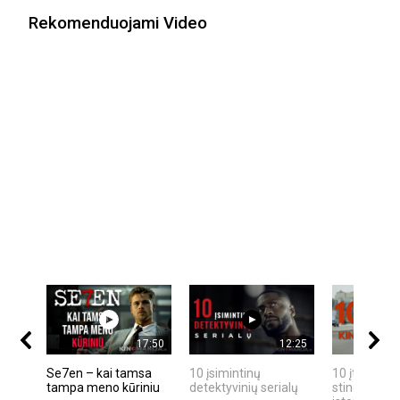
Rekomenduojami Video
17:50
12:25
Se7en – kai tamsa
10 įsimintinų
10 įtemptų,
tampa meno kūriniu
detektyvinių serialų
stingdančių