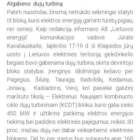
Atgabeno dujų turbiną
Patirti nuostoliai, žinoma, netrukdo sėkmingai statyti
IX bloką, kuris elektros energiją gaminti turėtų pigiau,
nei senieji. Kaip redakciją informavo AB „Lietuvos
energija“ komunikacijos vadovė Jūratė
Kavaliauskaitė, lapkričio 17-19 d. iš Klaipėdos jūrų
uosto į Lietuvos elektrinės teritoriją geležinkelio
bėgiais buvo gabenama dujų turbina, skirta devintojo
bloko statybai. Įrenginys iškilmingai keliavo per
Pagėgius, Šilutę, Tauragę, Radviliškį, Kėdainius,
Jonavą, Kaišiadoris, Vievį, kol pasiekė galutinį
maršruto tikslą – Elektrėnus. Naujajam kombinuoto
ciklo dujų turbininiam (KCDT) blokui, kurio galia sieks
450 MW ir užtikrins patikimą elektros energijos
tiekimą bei padidins elektrinės pajėgumus, reikės 30
proc. mažiau dujų nei dabar veikiantiems elektrinės
blokams. Dėl to per metus bus sutaupyta apie 160