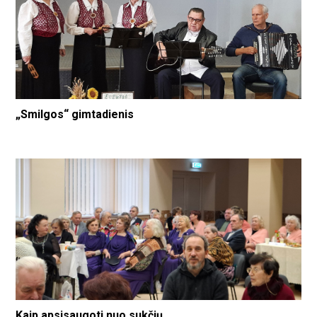
„Smilgos“ gimtadienis
Kaip apsisaugoti nuo sukčių