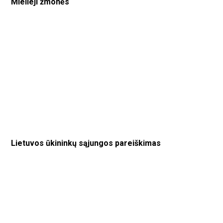
Mielieji žmonės
Lietuvos ūkininkų sąjungos pareiškimas