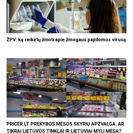
ŽPV: ką reikėtų žinoti apie žmogaus papilomos virusą
PRICER.LT PREKYBOS MĖSOS SKYRIŲ APŽVALGA. AR
TIKRAI LIETUVOS TINKLAI IR LIETUVIAI MYLI MĖSĄ?