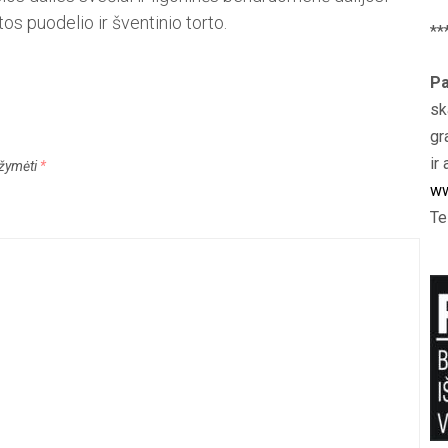
os ­puodelio ir šventinio torto.
**
Pa
sk
gr
ir 
pažymėti
*
ww
Te