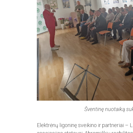
Šventinę nuotaiką suk
Elektrėnų ligoninę sveikino ir partneriai – 