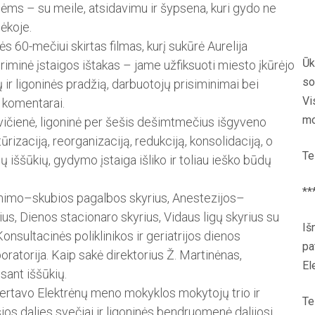
ms – su meile, atsidavimu ir šypsena, kuri gydo ne
ėkoje.
 60-mečiui skirtas filmas, kurį sukūrė Aurelija
Ūk
iminė įstaigos ištakas – jame užfiksuoti miesto įkūrėjo
so
ų ir ligoninės pradžią, darbuotojų prisiminimai bei
Vi
 komentarai.
mo
ičienė, ligoninė per šešis dešimtmečius išgyveno
ūrizaciją, reorganizaciją, redukciją, konsolidaciją, o
Te
 iššūkių, gydymo įstaiga išliko ir toliau ieško būdų
**
iėmimo–skubios pagalbos skyrius, Anestezijos–
ius, Dienos stacionaro skyrius, Vidaus ligų skyrius su
Iš
nsultacinės poliklinikos ir geriatrijos dienos
pa
boratorija. Kaip sakė direktorius Ž. Martinėnas,
El
sant iššūkių.
certavo Elektrėnų meno mokyklos mokytojų trio ir
Te
ios dalies svečiai ir ligoninės bendruomenė dalijosi