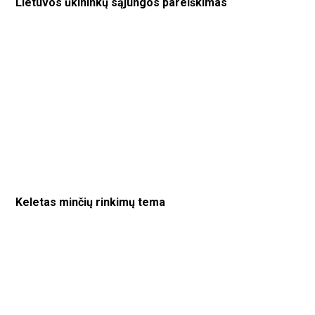
Lietuvos ūkininkų sąjungos pareiškimas
Keletas minčių rinkimų tema