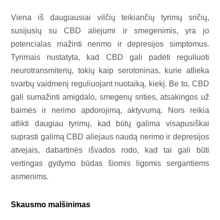
Viena iš daugiausiai vilčių teikiančių tyrimų sričių,
susijusių su CBD aliejumi ir smegenimis, yra jo
potencialas mažinti nerimo ir depresijos simptomus.
Tyrimais nustatyta, kad CBD gali padėti reguliuoti
neurotransmiterių, tokių kaip serotoninas, kurie atlieka
svarbų vaidmenį reguliuojant nuotaiką, kiekį. Be to, CBD
gali sumažinti amigdalo, smegenų srities, atsakingos už
baimės ir nerimo apdorojimą, aktyvumą. Nors reikia
atlikti daugiau tyrimų, kad būtų galima visapusiškai
suprasti galimą CBD aliejaus naudą nerimo ir depresijos
atvejais, dabartinės išvados rodo, kad tai gali būti
vertingas gydymo būdas šiomis ligomis sergantiems
asmenims.
Skausmo malšinimas