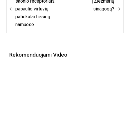
tarp
skonio receptoriais:
į Žiežmarių
pasaulio virtuvių
sinagogą?
įrašų
patiekalai tiesiog
namuose
Rekomenduojami Video