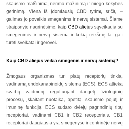
skausmo malšinimą, nerimo mažinimą ir miego kokybės
gerinimą. Viena iš įdomiausių CBD tyrimų sričių –
galimas jo poveikis smegenims ir nervų sistemai. Šiame
straipsnyje nagrinėsime, kaip
CBD aliejus
sąveikauja su
smegenimis ir nervų sistema ir kokią reikšmę tai gali
turėti sveikatai ir gerovei.
Kaip CBD aliejus veikia smegenis ir nervų sistemą?
Žmogaus organizmas turi platų receptorių tinklą,
vadinamą endokanabinoidų sistema (ECS). ECS atlieka
svarbų vaidmenį reguliuojant daugelį fiziologinių
procesų, įskaitant nuotaiką, apetitą, skausmo pojūtį ir
imuninę funkciją. ECS sudaro dviejų pagrindinių tipų
receptoriai, vadinami CB1 ir CB2 receptoriais. CB1
receptoriai daugiausia yra smegenyse ir centrinėje nervų