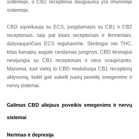
sistemoje, o CB2 receptoriai daugiausia yra imuninėje
sistemoje.
CBD sąveikauja su ECS, jungdamasis su CB1 ir CB2
receptoriais, taip pat kitais receptoriais ir fermentais,
dalyvaujančiais ECS reguliavime. Skirtingai nei THC,
kitas kanapių augale randamas junginys, CBD tiesiogiai
nesijungia su CB1 receptoriais ir nėra svaiginantis.
Manoma, kad vietoj to CBD moduliuoja CB1 receptorių
aktyvumą, todėl gali sukelti įvairų poveikį smegenims ir
nervų sistemai.
Galimas CBD aliejaus poveikis smegenims ir nervų
sistemai
Nerimas ir depresija