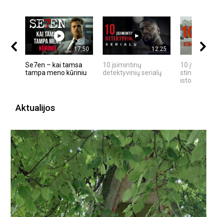
17:50
12:25
Se7en – kai tamsa
10 įsimintinų
10 įtemptų,
tampa meno kūriniu
detektyvinių serialų
stingdančių
istorijų
Aktualijos