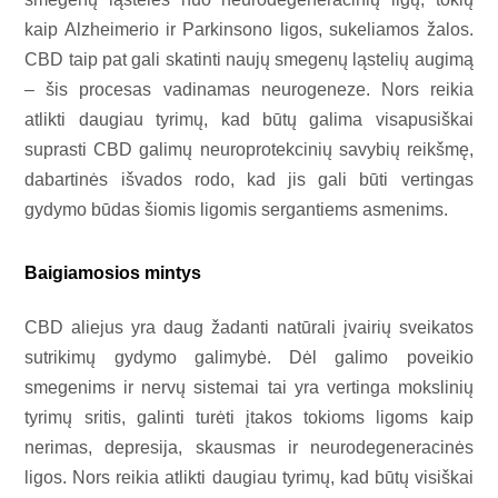
kaip Alzheimerio ir Parkinsono ligos, sukeliamos žalos.
CBD taip pat gali skatinti naujų smegenų ląstelių augimą
– šis procesas vadinamas neurogeneze. Nors reikia
atlikti daugiau tyrimų, kad būtų galima visapusiškai
suprasti CBD galimų neuroprotekcinių savybių reikšmę,
dabartinės išvados rodo, kad jis gali būti vertingas
gydymo būdas šiomis ligomis sergantiems asmenims.
Baigiamosios mintys
CBD aliejus yra daug žadanti natūrali įvairių sveikatos
sutrikimų gydymo galimybė. Dėl galimo poveikio
smegenims ir nervų sistemai tai yra vertinga mokslinių
tyrimų sritis, galinti turėti įtakos tokioms ligoms kaip
nerimas, depresija, skausmas ir neurodegeneracinės
ligos. Nors reikia atlikti daugiau tyrimų, kad būtų visiškai