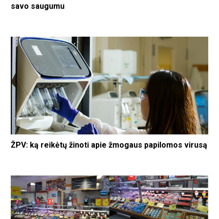
savo saugumu
ŽPV: ką reikėtų žinoti apie žmogaus papilomos virusą