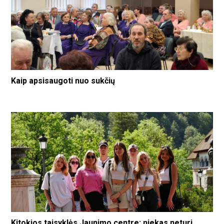
Kaip apsisaugoti nuo sukčių
Kitokios taisyklės Jaunimo centre: niekas neturi