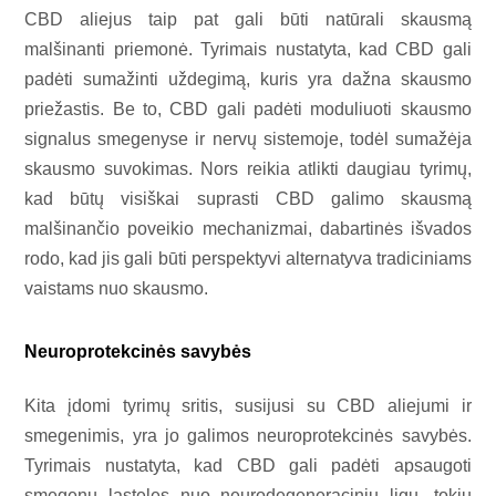
CBD aliejus taip pat gali būti natūrali skausmą
malšinanti priemonė. Tyrimais nustatyta, kad CBD gali
padėti sumažinti uždegimą, kuris yra dažna skausmo
priežastis. Be to, CBD gali padėti moduliuoti skausmo
signalus smegenyse ir nervų sistemoje, todėl sumažėja
skausmo suvokimas. Nors reikia atlikti daugiau tyrimų,
kad būtų visiškai suprasti CBD galimo skausmą
malšinančio poveikio mechanizmai, dabartinės išvados
rodo, kad jis gali būti perspektyvi alternatyva tradiciniams
vaistams nuo skausmo.
Neuroprotekcinės savybės
Kita įdomi tyrimų sritis, susijusi su CBD aliejumi ir
smegenimis, yra jo galimos neuroprotekcinės savybės.
Tyrimais nustatyta, kad CBD gali padėti apsaugoti
smegenų ląsteles nuo neurodegeneracinių ligų, tokių