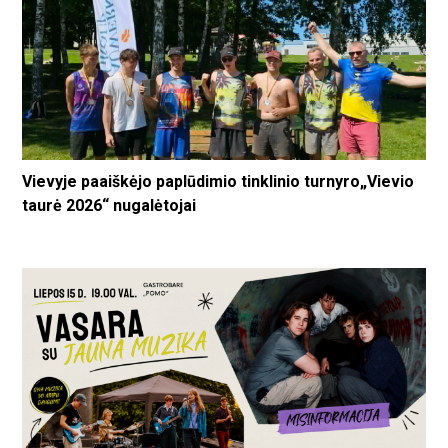
Vievyje paaiškėjo paplūdimio tinklinio turnyro„Vievio
taurė 2026“ nugalėtojai