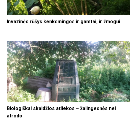
Invazinės rūšys kenksmingos ir gamtai, ir žmogui
Biologiškai skaidžios atliekos – žalingesnės nei
atrodo