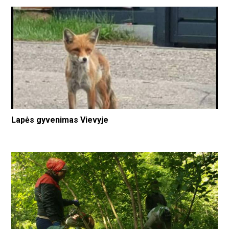
Lapės gyvenimas Vievyje