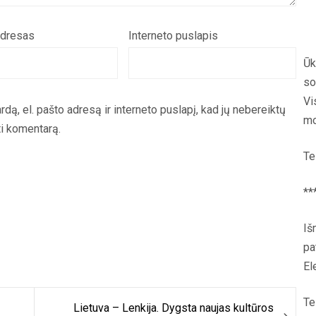
adresas
Interneto puslapis
Ūk
so
Vi
rdą, el. pašto adresą ir interneto puslapį, kad jų nebereiktų
mo
yti komentarą.
Te
**
Iš
pa
El
Te
Lietuva – Lenkija. Dygsta naujas kultūros