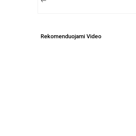
tarp
įrašų
Rekomenduojami Video