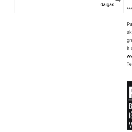
daigas
**
Pa
sk
gr
ir 
ww
Te