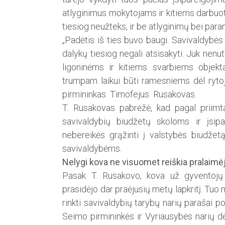
atlyginimus mokytojams ir kitiems darbuot
tiesiog neužteks, ir be atlyginimų bei par
„Padėtis iš ties buvo baugi. Savivaldybės j
dalykų tiesiog negali atsisakyti. Juk nen
ligoninėms ir kitiems svarbiems objekta
trumpam laikui būti ramesniems dėl rytoja
pirmininkas Timofejus Rusakovas.
T. Rusakovas pabrėžė, kad pagal priimt
savivaldybių biudžetų skoloms ir įsip
nebereikės grąžinti į valstybės biudže
savivaldybėms.
Nelygi kova ne visuomet reiškia pralaim
Pasak T. Rusakovo, kova už gyventojų 
prasidėjo dar praėjusių metų lapkritį. Tuo 
rinkti savivaldybių tarybų narių parašai p
Seimo pirmininkės ir Vyriausybės narių dė