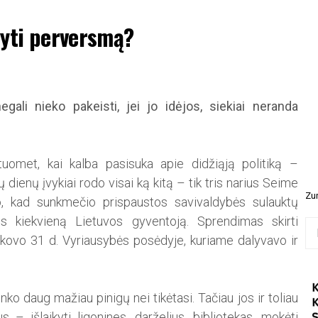
ryti perversmą?
li nieko pakeisti, jei jo idėjos, siekiai neranda
uomet, kai kalba pasisuka apie didžiąją politiką –
dienų įvykiai rodo visai ką kitą – tik tris narius Seime
Zur
vojo, kad sunkmečio prispaustos savivaldybės sulauktų
es kiekvieną Lietuvos gyventoją. Sprendimas skirti
Ieš
kovo 31 d. Vyriausybės posėdyje, kuriame dalyvavo ir
o daug mažiau pinigų nei tikėtasi. Tačiau jos ir toliau
s – išlaikyti ligonines, darželius, bibliotekas, mokėti