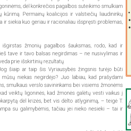
igoninėms, dėl konkrečios pagalbos suteikimo smulkiam
ų kūrimą. Permainų koalicijos ir valstiečių liaudininkų
a ir siekia kuo geriau ir racionaliau išspręsti problemas,
išgirstas žmonių pagalbos šauksmas, rodo, kad ir
prieš tave ir tavo balsas negirdimas – ne nusivylimas ir
eda prie išskirtinių rezultatų.
Jog šiaip ar taip šis Vyriausybės žingsnis turėjo būti
ol mūsų niekas negirdėjo? Juo labiau, kad prašydami
ms, smulkaus verslo savininkams bei visiems žmonėms
d veiktų ligoninės, kad žmonės galėtų vesti vaikus į
karpytą dėl krizės, bet vis dėlto atlyginimą, – teigė T.
pa su galimybėmis, tačiau jei nieko nesieki – tai ir