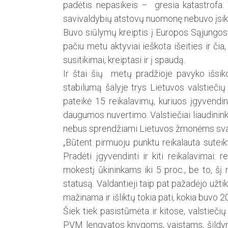
padėtis nepasikeis – gresia katastrofa. 
savivaldybių atstovų nuomonę nebuvo įsik
Buvo siūlymų kreiptis į Europos Sąjungos i
pačiu metu aktyviai ieškota išeities ir čia,
susitikimai, kreiptasi ir į spaudą.
Ir štai šių metų pradžioje pavyko išsik
stabilumą šalyje trys Lietuvos valstiečių 
pateikė 15 reikalavimų, kuriuos įgyvendi
daugumos nuvertimo. Valstiečiai liaudinink
nebus sprendžiami Lietuvos žmonėms sva
„Būtent pirmuoju punktu reikalauta sutei
Pradėti įgyvendinti ir kiti reikalavimai: 
mokestį ūkininkams iki 5 proc., be to, šį
statusą. Valdantieji taip pat pažadėjo užt
mažinama ir išliktų tokia pati, kokia buvo
Šiek tiek pasistūmėta ir kitose, valstiečių
PVM lengvatos knygoms, vaistams, šildymu