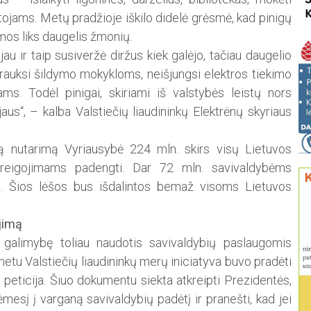
ojams. Metų pradžioje iškilo didelė grėsmė, kad pinigų
amos liks daugelis žmonių.
au ir taip susiveržė diržus kiek galėjo, tačiau daugelio
utrauksi šildymo mokykloms, neišjungsi elektros tiekimo
ms. Todėl pinigai, skiriami iš valstybės leistų nors
us“, – kalba Valstiečių liaudininkų Elektrėnų skyriaus
ą nutarimą Vyriausybė 224 mln. skirs visų Lietuvos
areigojimams padengti. Dar 72 mln. savivaldybėms
tą. Šios lėšos bus išdalintos bemaž visoms Lietuvos
ėjimą
galimybę toliau naudotis savivaldybių paslaugomis
metu Valstiečių liaudininkų merų iniciatyva buvo pradėti
o peticija. Šiuo dokumentu siekta atkreipti Prezidentės,
mesį į varganą savivaldybių padėtį ir pranešti, kad jei