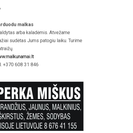
*
rduodu malkas
aldytas arba kaladėmis. Atvežame
ažiai sudėtas Jums patogiu laiku. Turime
atraižų.
w.malkunamai.lt
l. +370 608 31 846