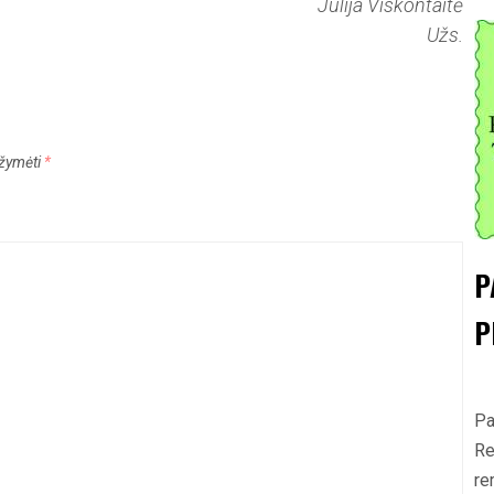
Julija Viskontaitė
Užs.
pažymėti
*
P
P
Pa
Re
re