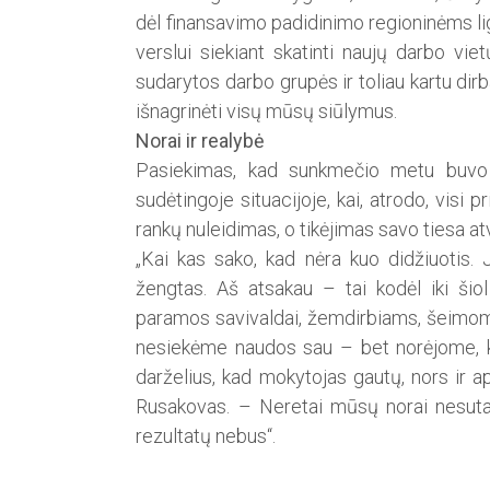
dėl finansavimo padidinimo regioninėms l
verslui siekiant skatinti naujų darbo viet
sudarytos darbo grupės ir toliau kartu dirb
išnagrinėti visų mūsų siūlymus.
Norai ir realybė
Pasiekimas, kad sunkmečio metu buvo 
sudėtingoje situacijoje, kai, atrodo, visi 
rankų nuleidimas, o tikėjimas savo tiesa atv
„Kai kas sako, kad nėra kuo didžiuotis. 
žengtas. Aš atsakau – tai kodėl iki ši
paramos savivaldai, žemdirbiams, šeimo
nesiekėme naudos sau – bet norėjome, ka
darželius, kad mokytojas gautų, nors ir ap
Rusakovas. – Neretai mūsų norai nesutam
rezultatų nebus“.