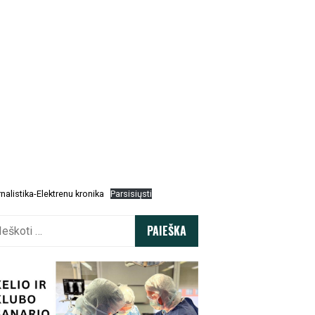
nalistika-Elektrenu kronika
Parsisiųsti
koti: