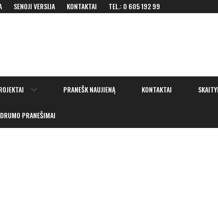
A
SENOJI VERSIJA
KONTAKTAI
TEL.: 0 605 192 99
Show
ROJEKTAI
PRANEŠK NAUJIENĄ
KONTAKTAI
SKAITY
sub
menu
IDRUMO PRANEŠIMAI