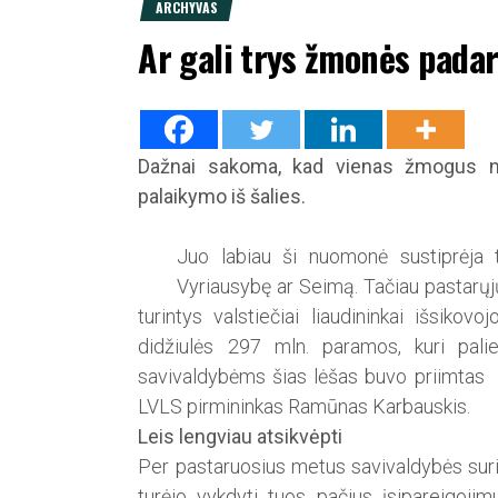
ARCHYVAS
Ar gali trys žmonės pada
Dažnai sakoma, kad vienas žmogus nega
palaikymo iš šalies.
Juo labiau ši nuomonė sustiprėja t
Vyriausybę ar Seimą. Tačiau pastarųjų 
turintys valstiečiai liaudininkai išsiko
didžiulės 297 mln. paramos, kuri pali
savivaldybėms šias lėšas buvo priimtas 
LVLS pirmininkas Ramūnas Karbauskis.
Leis lengviau atsikvėpti
Per pastaruosius metus savivaldybės surink
turėjo vykdyti tuos pačius įsipareigojimu