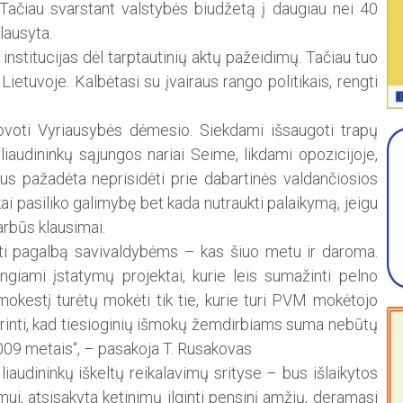
Tačiau svarstant valstybės biudžetą į daugiau nei 40
lausyta.
nstitucijas dėl tarptautinių aktų pažeidimų. Tačiau tuo
 Lietuvoje. Kalbėtasi su įvairaus rango politikais, rengti
ovoti Vyriausybės dėmesio. Siekdami išsaugoti trapų
liaudininkų sąjungos nariai Seime, likdami opozicijoje,
nus pažadėta neprisidėti prie dabartinės valdančiosios
ai pasiliko galimybę bet kada nutraukti palaikymą, jeigu
rbūs klausimai.
kti pagalbą savivaldybėms – kas šiuo metu ir daroma.
rengiami įstatymų projektai, kurie leis sumažinti pelno
 mokestį turėtų mokėti tik tie, kurie turi PVM mokėtojo
ikrinti, kad tiesioginių išmokų žemdirbiams suma nebūtų
 2009 metais“, – pasakoja T. Rusakovas
 liaudininkų iškeltų reikalavimų srityse – bus išlaikytos
i, atsisakyta ketinimų ilginti pensinį amžių, deramasi