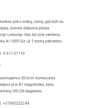
ininkas pirks mišką, žemę, gali būti su
dyba, domina didesnis plotas.
soje Lietuvoje. Kas turi prie vandens,
ku iki 1000 Eur už 1 metrą pakrantės.
l.: 0 611 01110
*
nuomojamos 50 kv.m. komercinės
talpos prie A1 magistralės, šalia
ektrėnų ORLEN degalinės.
l.: +37065252244.