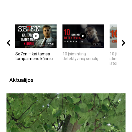
17:50
12:25
Se7en – kai tamsa
10 įsimintinų
10 įtemptų,
tampa meno kūriniu
detektyvinių serialų
stingdančių
istorijų
Aktualijos