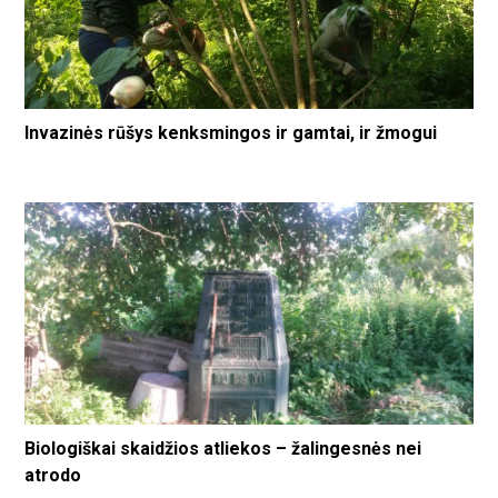
Invazinės rūšys kenksmingos ir gamtai, ir žmogui
Biologiškai skaidžios atliekos – žalingesnės nei
atrodo