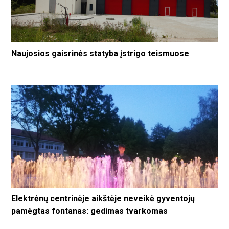
Naujosios gaisrinės statyba įstrigo teismuose
Elektrėnų centrinėje aikštėje neveikė gyventojų
pamėgtas fontanas: gedimas tvarkomas