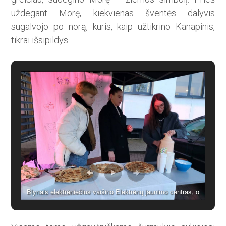
uždegant Morę, kiekvienas šventės dalyvis
sugalvojo po norą, kuris, kaip užtikrino Kanapinis,
tikrai išsipildys.
Blynais elektrėniečius vaišino Elektrėnų jaunimo centras, o
aštrų gėrimą paruošė „Ištiesk gerumo ranką“ savanorė