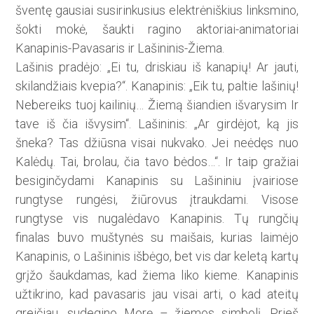
šventę gausiai susirinkusius elektrėniškius linksmino,
šokti mokė, šaukti ragino aktoriai-animatoriai
Kanapinis-Pavasaris ir Lašininis-Žiema.
Lašinis pradėjo: „Ei tu, driskiau iš kanapių! Ar jauti,
skilandžiais kvepia?“. Kanapinis: „Eik tu, paltie lašinių!
Nebereiks tuoj kailinių… Žiemą šiandien išvarysim Ir
tave iš čia išvysim“. Lašininis: „Ar girdėjot, ką jis
šneka? Tas džiūsna visai nukvako. Jei neėdęs nuo
Kalėdų. Tai, brolau, čia tavo bėdos…“. Ir taip gražiai
besiginčydami Kanapinis su Lašininiu įvairiose
rungtyse rungėsi, žiūrovus įtraukdami. Visose
rungtyse vis nugalėdavo Kanapinis. Tų rungčių
finalas buvo muštynės su maišais, kurias laimėjo
Kanapinis, o Lašininis išbėgo, bet vis dar keletą kartų
grįžo šaukdamas, kad žiema liko kieme. Kanapinis
užtikrino, kad pavasaris jau visai arti, o kad ateitų
greičiau, sudegino Morę – žiemos simbolį. Prieš