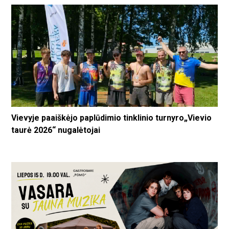
Vievyje paaiškėjo paplūdimio tinklinio turnyro„Vievio
taurė 2026“ nugalėtojai