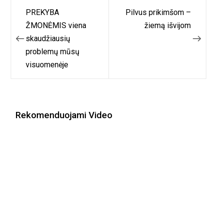
Navigacija
PREKYBA
Pilvus prikimšom –
tarp
ŽMONĖMIS viena
žiemą išvijom
skaudžiausių
įrašų
problemų mūsų
visuomenėje
Rekomenduojami Video