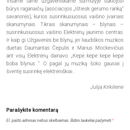
Visame tame užgavėniškame šurmulyje sukiojosi
būrys raganaičių (asociacijos „Ištiesk gerumo ranką“
savanorės), kurios susirinkusiuosius vaišino įvairiais
skanumynais. Tikrais skanumynais – blynais –
susirinkusiuosius vaišino Elektrėnų jaunimo centras.
Ir kaip gi Užgavėnės be blynų, jei liaudiškos muzikos
duetas Daumantas Čepulis ir Marius Mockevičius
ant visų Elektrėnų dainavo: „Kepė kepė kepė kepė
boba blynus…“. O pagal jų muziką šoko gausiai į
šventę susirinkę elektrėniškiai…
Julija Kirkilienė
Parašykite komentarą
El. pašto adresas nebus skelbiamas.
Būtini laukeliai pažymėti
*