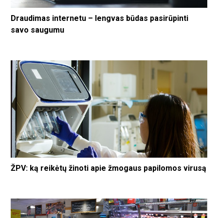
Draudimas internetu – lengvas būdas pasirūpinti
savo saugumu
ŽPV: ką reikėtų žinoti apie žmogaus papilomos virusą