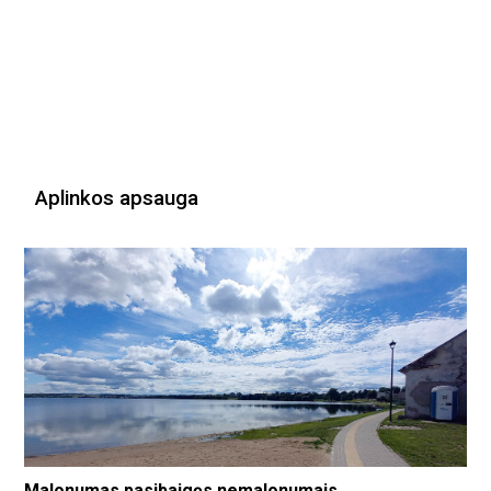
Aplinkos apsauga
Malonumas pasibaigęs nemalonumais