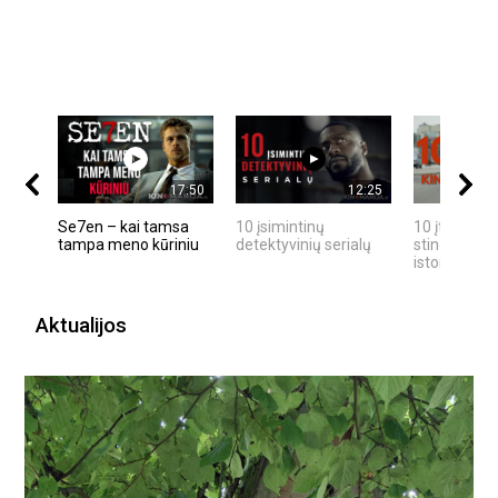
17:50
12:25
Se7en – kai tamsa
10 įsimintinų
10 įtemptų,
tampa meno kūriniu
detektyvinių serialų
stingdančių
istorijų
Aktualijos