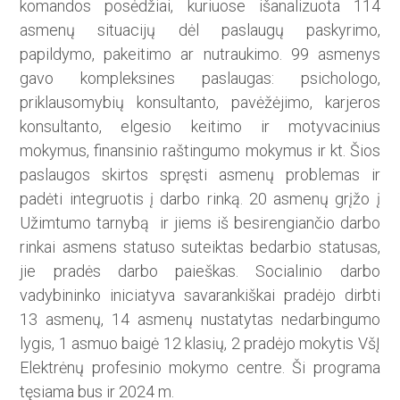
komandos posėdžiai, kuriuose išanalizuota 114
asmenų situacijų dėl paslaugų paskyrimo,
papildymo, pakeitimo ar nutraukimo. 99 asmenys
gavo kompleksines paslaugas: psichologo,
priklausomybių konsultanto, pavėžėjimo, karjeros
konsultanto, elgesio keitimo ir motyvacinius
mokymus, finansinio raštingumo mokymus ir kt. Šios
paslaugos skirtos spręsti asmenų problemas ir
padėti integruotis į darbo rinką. 20 asmenų grįžo į
Užimtumo tarnybą ir jiems iš besirengiančio darbo
rinkai asmens statuso suteiktas bedarbio statusas,
jie pradės darbo paieškas. Socialinio darbo
vadybininko iniciatyva savarankiškai pradėjo dirbti
13 asmenų, 14 asmenų nustatytas nedarbingumo
lygis, 1 asmuo baigė 12 klasių, 2 pradėjo mokytis VšĮ
Elektrėnų profesinio mokymo centre. Ši programa
tęsiama bus ir 2024 m.