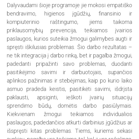
Dalyvaudami šioje programoje jie mokosi empatiško
bendravimo, higienos įgūdžių, finansinio ir
kompiuterinio raštingumo, jiems taikoma
priklausomybių prevencija, teikiamos įvairios
paslaugos, kurios suteikia žmogui galimybes augti ir
spręsti iškilusias problemas. Šio darbo rezultatas –
ne tik integracija į darbo rinką, bet ir pagalba žmogui,
padedanti pripažinti savo problemas, duodanti
pasitikėjimo savimi ir darbuotojais, supančios
aplinkos pažinimas ir stebėjimas, kaip po kurio laiko
asmuo pradeda keistis, pasitikėti savimi, išdrįsta
paklausti, apsiginti, ieškoti įvairių situacijų
sprendimo būdų, domėtis darbo pasiūlymais.
Kiekvienam žmogui teikiamos individualios
paslaugos, padedančios atkurti darbinius įgūdžius ar
išspręsti kitas problemas. Tiems, kuriems sekasi