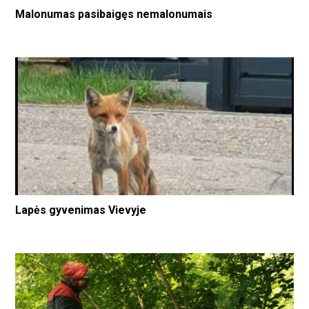
Malonumas pasibaigęs nemalonumais
Lapės gyvenimas Vievyje