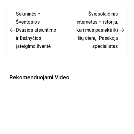
Navigacija
Sekminės –
Šviesolaidinis
tarp
Šventosios
internetas – istorija,
Dvasios atsiuntimo
kuri mus pasiekė iki
įrašų
ir Bažnyčios
šių dienų. Pasakoja
įsteigimo šventė
specialistas
Rekomenduojami Video