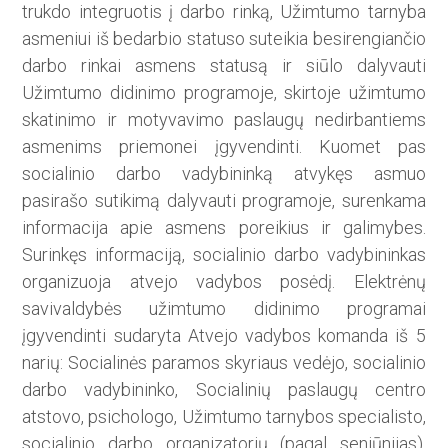
trukdo integruotis į darbo rinką, Užimtumo tarnyba
asmeniui iš bedarbio statuso suteikia besirengiančio
darbo rinkai asmens statusą ir siūlo dalyvauti
Užimtumo didinimo programoje, skirtoje užimtumo
skatinimo ir motyvavimo paslaugų nedirbantiems
asmenims priemonei įgyvendinti. Kuomet pas
socialinio darbo vadybininką atvykęs asmuo
pasirašo sutikimą dalyvauti programoje, surenkama
informacija apie asmens poreikius ir galimybes.
Surinkęs informaciją, socialinio darbo vadybininkas
organizuoja atvejo vadybos posėdį. Elektrėnų
savivaldybės užimtumo didinimo programai
įgyvendinti sudaryta Atvejo vadybos komanda iš 5
narių: Socialinės paramos skyriaus vedėjo, socialinio
darbo vadybininko, Socialinių paslaugų centro
atstovo, psichologo, Užimtumo tarnybos specialisto,
socialinio darbo organizatorių (pagal seniūnijas).