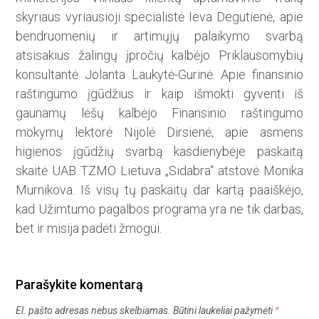
skyriaus vyriausioji specialistė Ieva Degutienė, apie
bendruomenių ir artimųjų palaikymo svarbą
atsisakius žalingų įpročių kalbėjo Priklausomybių
konsultantė Jolanta Laukytė-Gurinė. Apie finansinio
raštingumo įgūdžius ir kaip išmokti gyventi iš
gaunamų lėšų kalbėjo Finansinio raštingumo
mokymų lektorė Nijolė Dirsienė, apie asmens
higienos įgūdžių svarbą kasdienybėje paskaitą
skaitė UAB TZMO Lietuva „Sidabra“ atstovė Monika
Murnikova. Iš visų tų paskaitų dar kartą paaiškėjo,
kad Užimtumo pagalbos programa yra ne tik darbas,
bet ir misija padėti žmogui.
Parašykite komentarą
El. pašto adresas nebus skelbiamas.
Būtini laukeliai pažymėti
*