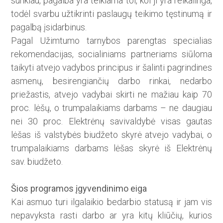
sunkiau, pagalba yra teikiama tol, kol ji yra reikalinga,
todėl svarbu užtikrinti paslaugų teikimo tęstinumą ir
pagalbą įsidarbinus.
Pagal Užimtumo tarnybos parengtas specialias
rekomendacijas, socialiniams partneriams siūloma
taikyti atvejo vadybos principus ir šalinti pagrindines
asmenų, besirengiančių darbo rinkai, nedarbo
priežastis, atvejo vadybai skirti ne mažiau kaip 70
proc. lėšų, o trumpalaikiams darbams – ne daugiau
nei 30 proc. Elektrėnų savivaldybė visas gautas
lėšas iš valstybės biudžeto skyrė atvejo vadybai, o
trumpalaikiams darbams lėšas skyrė iš Elektrėnų
sav. biudžeto.
Šios programos įgyvendinimo eiga
Kai asmuo turi ilgalaikio bedarbio statusą ir jam vis
nepavyksta rasti darbo ar yra kitų kliūčių, kurios