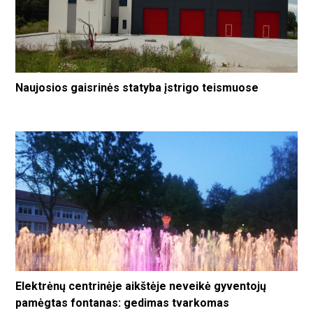
Naujosios gaisrinės statyba įstrigo teismuose
Elektrėnų centrinėje aikštėje neveikė gyventojų
pamėgtas fontanas: gedimas tvarkomas