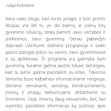
Julija Kirkilienė
Nėra nieko blogo, kad norite pritapti ir būti priimti.
Blogiau yra dėl to, jei dėl baimių ar įvairių kitų
gyvenimo situacijų tenka paminti savo vertybes ir
įsitikinimus, savo gyvenimą. Geriau pabandyti
dalyvauti Užimtumo didinimo programoje ir siekti
jaustis patogiai patys su savimi, savo gyvenimuose
ir su aplinkiniais. Ši programa yra galimybė kurti
gyvenimą, kuriame galima jaustis tokiais laimingais,
kad ta laime galima pasidalinti su kitais. Tokiomis
temomis buvo kalbamasi informaciniame renginyje,
skirtame seniūnams, seniūnijų bendruomenėms,
įmo­nių ir įstaigų darbuotojams, dirbantiems su
žmonėmis. Deja, žmonių daug nesusirinko, bet, kas
susirinko, pasidalins informacija, ką sužinojo apie