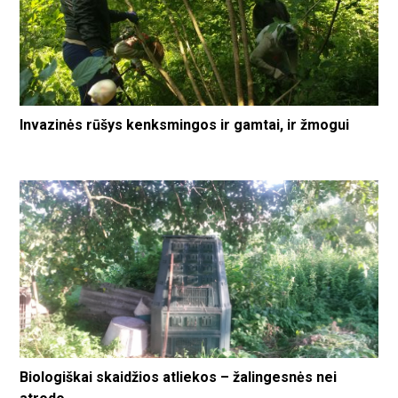
Invazinės rūšys kenksmingos ir gamtai, ir žmogui
Biologiškai skaidžios atliekos – žalingesnės nei