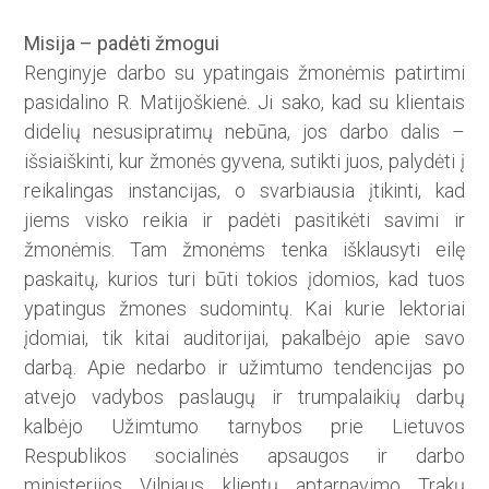
Misija – padėti žmogui
Renginyje darbo su ypatingais žmonėmis patirtimi
pasidalino R. Matijoškienė. Ji sako, kad su klientais
didelių nesusipratimų nebūna, jos darbo dalis –
išsiaiškinti, kur žmonės gyvena, sutikti juos, palydėti į
reikalingas instancijas, o svarbiausia įtikinti, kad
jiems visko reikia ir padėti pasitikėti savimi ir
žmonėmis. Tam žmonėms tenka išklausyti eilę
paskaitų, kurios turi būti tokios įdomios, kad tuos
ypatingus žmones sudomintų. Kai kurie lektoriai
įdomiai, tik kitai auditorijai, pakalbėjo apie savo
darbą. Apie nedarbo ir užimtumo tendencijas po
atvejo vadybos paslaugų ir trumpalaikių darbų
kalbėjo Užimtumo tarnybos prie Lietuvos
Respublikos socialinės apsaugos ir darbo
ministerijos Vilniaus klientų aptarnavimo Trakų