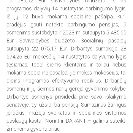
16 589,52 Eur savivaldybės biudžeto. Iš 99
programos dalyvių 14 nustatytas darbingumo lygis,
iš jų 12 buvo mokama socialinė pašalpa, kuri,
pradėjus gauti netekto darbingumo pensijas, 9
asmenims sustabdyta ir 2023 m. sutaupyta 5 485,65
Eur Savivaldybės biudžeto. Socialinių pašalpų
sutaupyta 22 075,17 Eur. Dirbantys sumokėjo 28
574,26 Eur mokesčių, 14 nustatytas dalyvumo lygis
tęsiamas, todėl šiems klientams ir toliau nebus
mokama socialinė pašalpa, jie mokės mokesčius, tai
didins Programos efektyvumo rodiklius. Dirbančių
asmenų ir jų šeimos narių gerėja gyvenimo kokybė.
Dirbantys asmenys prisideda prie savo išlaikymo
senatvėje, t.y. užsidirba pensiją. Sumažinus žalingus
įpročius, mažėja sveikatos ir socialinės sistemos
paslaugų kaštai. Norint ir DARANT – galima suteikti
žmonėms gyventi oriau.