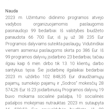
Nauda
2023 m. Užimtumo didinimo programos atvejo
vadybos organizuojamomis paslaugomis
pasinaudojo 99 bedarbiai. Iš valstybės biudžeto
panaudota 66 700 Eur, iš jų už 38 235 Eur
Programos dalyviams suteikta paslaugų. Vidutiniškai
vienam asmeniui paslaugoms skirta po 386 Eur. Iš
99 programos dalyvių įsidarbino 23 bedarbiai, tačiau
ilgiau kaip 6 mėn. dirbo tik 13. 10 klientų, darbo
santykius tęsia. Šie įsidarbinę ilgalaikiai bedarbiai
2023 m. uždirbo 102 848,35 Eur draudžiamųjų
pajamų, sumokėjo pajamų ir „Sodros“ mokesčių 28
574,26 Eur. Iš 23 įsidarbinusių Programos dalyvių 19
buvo mokama socialinė pašalpa, 10 socialinės
pašalpos mokėjimas nutrauktas. 2023 m. sutaupyta