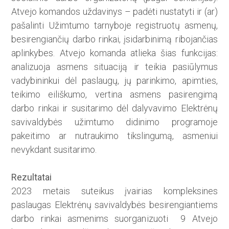
Atvejo komandos uždavinys – padėti nustatyti ir (ar)
pašalinti Užimtumo tarnyboje registruotų asmenų,
besirengiančių darbo rinkai, įsidarbinimą ribojančias
aplinkybes. Atvejo komanda atlieka šias funkcijas:
analizuoja asmens situaciją ir teikia pasiūlymus
vadybininkui dėl paslaugų, jų parinkimo, apimties,
teikimo eiliškumo, vertina asmens pasirengimą
darbo rinkai ir susitarimo dėl dalyvavimo Elektrėnų
savivaldybės užimtumo didinimo programoje
pakeitimo ar nutraukimo tikslingumą, asmeniui
nevykdant susitarimo.
Rezultatai
2023 metais suteikus įvairias kompleksines
paslaugas Elektrėnų savivaldybės besirengiantiems
darbo rinkai asmenims suorganizuoti 9 Atvejo