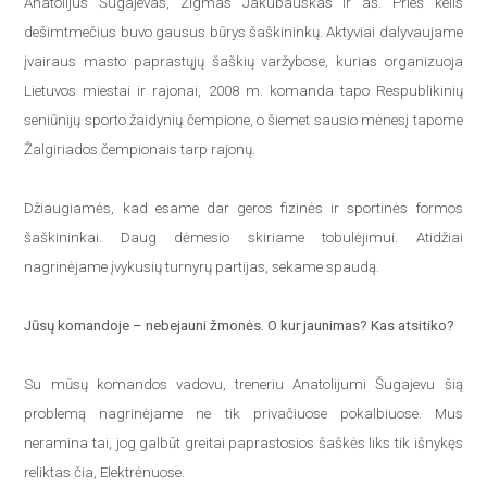
Anatolijus Šugajevas, Zigmas Jakubauskas ir aš. Prieš kelis
dešimtmečius buvo gausus būrys šaškininkų. Aktyviai dalyvaujame
įvairaus masto paprastųjų šaškių varžybose, kurias organizuoja
Lietuvos miestai ir rajonai, 2008 m. komanda tapo Respublikinių
seniūnijų sporto žaidynių čempione, o šiemet sausio mėnesį tapome
Žalgiriados čempionais tarp rajonų.
Džiaugiamės, kad esame dar geros fizinės ir sportinės formos
šaškininkai. Daug dėmesio skiriame tobulėjimui. Atidžiai
nagrinėjame įvykusių turnyrų partijas, sekame spaudą.
Jūsų komandoje – nebejauni žmonės. O kur jaunimas? Kas atsitiko?
Su mūsų komandos vadovu, treneriu Anatolijumi Šugajevu šią
problemą nagrinėjame ne tik privačiuose pokalbiuose. Mus
neramina tai, jog galbūt greitai paprastosios šaškės liks tik išnykęs
reliktas čia, Elektrėnuose.