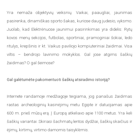
Yra nemaža objektyvių veiksnių. Vaikai, paaugliai, jaunimas
pasirenka, dinamiškas sporto šakas, kuriose daug judesio, vyksmo.
Juolab, kad Elektrėnuose jaunimui pasirinkimas yra didelis: Rytų
kovos menų sekcijos, futbolas, sportiniai, pramoginiai šokiai, ledo
ritulys, krepšinis ir kt. Vaikus paviliojo kompiuteriniai žaidimai. Visa
viltis – bendrojo lavinimo mokyklos. Gal jose atgims šaškių
žaidimas? O gal šeimose?
Gal galėtumėte pakomentuoti šaškių atsiradimo istoriją?
Internete randamoje medžiagoje teigiama, jog panašus žaidimas
rastas archeologinių kasinėjimų metu Egipte ir datuojamas apie
600 m. prieš mūsų erą. Į Europą atkeliavo apie 1100 metus. Yra keli
šaškių variantai. Skiriasi šachmatų lentos dydžiai, šaškių skaičius ir
ėjimų, kirtimų, virtimo damomis taisyklėmis.