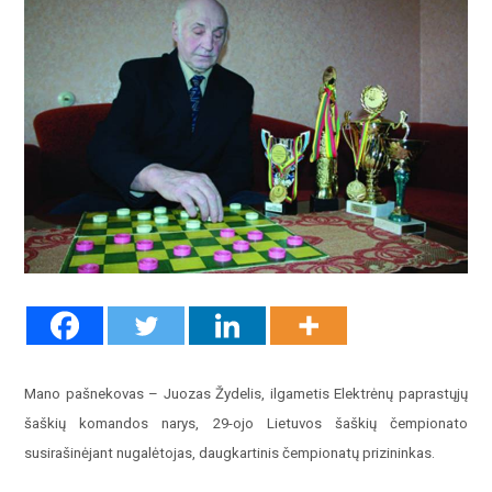
Mano pašnekovas – Juozas Žydelis, ilgametis Elektrėnų paprastųjų
šaškių komandos narys, 29-ojo Lietuvos šaškių čempionato
susirašinėjant nugalėtojas, daugkartinis čempionatų prizininkas.