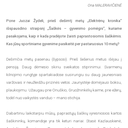
Ona MALERAVIČIENĖ
Pone Juozai Žydeli, prieš dešimtį metų „Elektrėnų kronika“
išspausdino straipsnį „Šaškės – gyvenimo pomėgis“, kuriame
pasakojama, kaip ir kada pradėjote žaisti paprastosiomis šaškėmis.
Kas jūsų sportiniame gyvenime pasikeitė per pastaruosius 10 metų?
Dešimčia metų pasenau (šypsosi). Prieš šešerius metus išėjau į
pensiją. Daug dėmesio skiriu sveikatos stiprinimui. Svarmenų
kilnojimo rungtyje spartakiadose susirungiu su daug jaunesniais
varžovais ir neužleidžiu prizinės vietos. Jaunystėje domėjausi boksu,
plaukiojimu. Užaugau prie Onuškio, Gruožninkėlių kaime, prie ežerų,
todėl nuo vaikystės vanduo – mano stichija.
Dabartiniu laikotarpiu mūsų, paprastųjų šaškių vyresniosios kartos
šaškininkų, komandoje yra tik keturi nariai: Stasė Kazlauskienė,