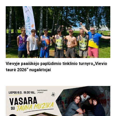
Vievyje paaiškėjo paplūdimio tinklinio turnyro„Vievio
taurė 2026“ nugalėtojai