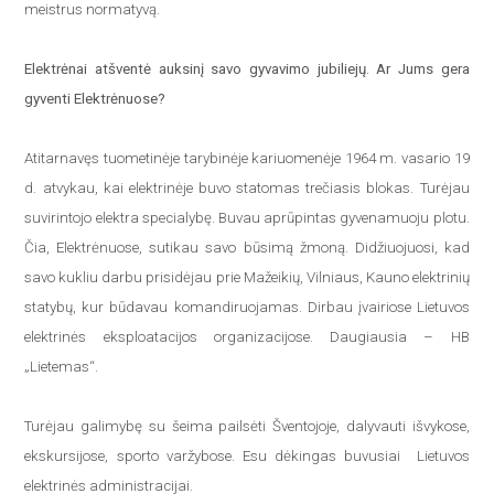
meistrus normatyvą.
Elektrėnai atšventė auksinį savo gyvavimo jubiliejų. Ar Jums gera
gyventi Elektrėnuose?
Atitarnavęs tuometinėje tarybinėje kariuomenėje 1964 m. vasario 19
d. atvykau, kai elektrinėje buvo statomas trečiasis blokas. Turėjau
suvirintojo elektra specialybę. Buvau aprūpintas gyvenamuoju plotu.
Čia, Elektrėnuose, sutikau savo būsimą žmoną. Didžiuojuosi, kad
savo kukliu darbu prisidėjau prie Mažeikių, Vilniaus, Kauno elektrinių
statybų, kur būdavau komandiruojamas. Dirbau įvairiose Lietuvos
elektrinės eksploatacijos organizacijose. Daugiausia – HB
„Lietemas“.
Turėjau galimybę su šeima pailsėti Šventojoje, dalyvauti išvykose,
ekskursijose, sporto varžybose. Esu dėkingas buvusiai Lietuvos
elektrinės administracijai.