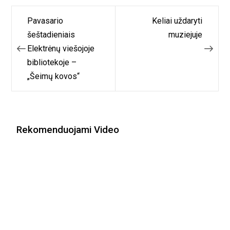
Navigacija
Pavasario
Keliai uždaryti
tarp
šeštadieniais
muziejuje
Elektrėnų viešojoje
įrašų
bibliotekoje –
„Šeimų kovos“
Rekomenduojami Video