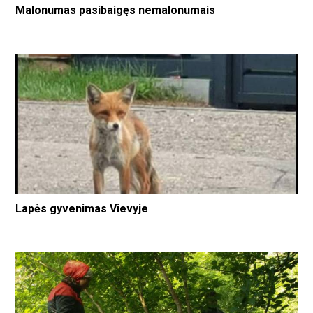
Malonumas pasibaigęs nemalonumais
Lapės gyvenimas Vievyje