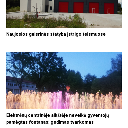
Naujosios gaisrinės statyba įstrigo teismuose
Elektrėnų centrinėje aikštėje neveikė gyventojų
pamėgtas fontanas: gedimas tvarkomas