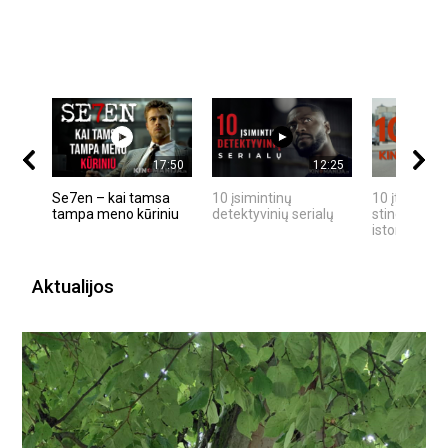
17:50
12:25
Se7en – kai tamsa
10 įsimintinų
10 įtemptų,
tampa meno kūriniu
detektyvinių serialų
stingdančių
istorijų
Aktualijos