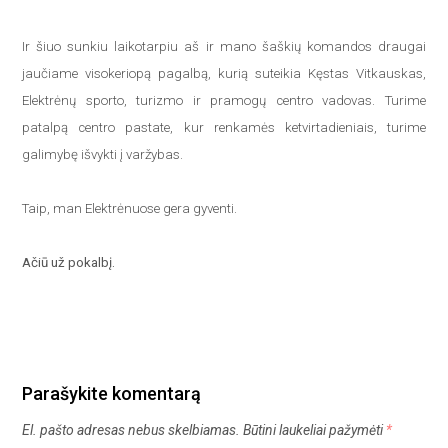
Ir šiuo sunkiu laikotarpiu aš ir mano šaškių komandos draugai
jaučiame visokeriopą pagalbą, kurią suteikia Kęstas Vitkauskas,
Elektrėnų sporto, turizmo ir pramogų centro vadovas. Turime
patalpą centro pastate, kur renkamės ketvirtadieniais, turime
galimybę išvykti į varžybas.
Taip, man Elektrėnuose gera gyventi.
Ačiū už pokalbį.
Parašykite komentarą
El. pašto adresas nebus skelbiamas.
Būtini laukeliai pažymėti
*