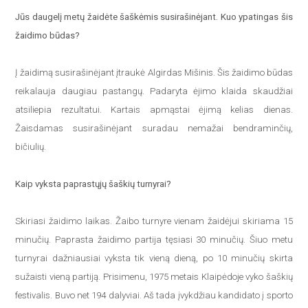
Jūs daugelį metų žaidėte šaškėmis susirašinėjant. Kuo ypatingas šis
žaidimo būdas?
Į žaidimą susirašinėjant įtraukė Algirdas Mišinis. Šis žaidimo būdas
reikalauja daugiau pastangų. Padaryta ėjimo klaida skaudžiai
atsiliepia rezultatui. Kartais apmąstai ėjimą kelias dienas.
Žaisdamas susirašinėjant suradau nemažai bendraminčių,
bičiulių.
Kaip vyksta paprastųjų šaškių turnyrai?
Skiriasi žaidimo laikas. Žaibo turnyre vienam žaidėjui skiriama 15
minučių. Paprasta žaidimo partija tęsiasi 30 minučių. Šiuo metu
turnyrai dažniausiai vyksta tik vieną dieną, po 10 minučių skirta
sužaisti vieną partiją. Prisimenu, 1975 metais Klaipėdoje vyko šaškių
festivalis. Buvo net 194 dalyviai. Aš tada įvykdžiau kandidato į sporto