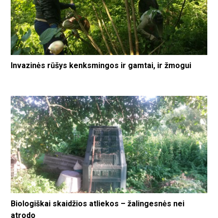
Invazinės rūšys kenksmingos ir gamtai, ir žmogui
Biologiškai skaidžios atliekos – žalingesnės nei
atrodo