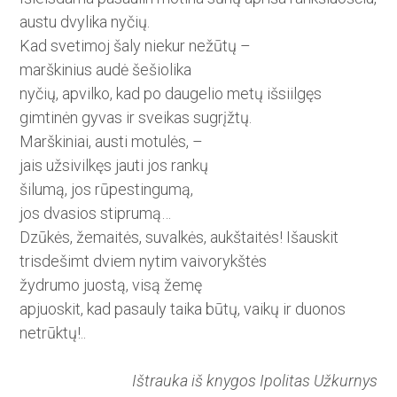
austu dvylika nyčių.
Kad svetimoj šaly niekur nežūtų –
marškinius audė šešiolika
nyčių, apvilko, kad po daugelio metų išsiilgęs
gimtinėn gyvas ir sveikas sugrįžtų.
Marškiniai, austi motulės, –
jais užsivilkęs jauti jos rankų
šilumą, jos rūpestingumą,
jos dvasios stiprumą…
Dzūkės, žemaitės, suvalkės, aukštaitės! Išauskit
trisdešimt dviem nytim vaivorykštės
žydrumo juostą, visą žemę
apjuoskit, kad pasauly taika būtų, vaikų ir duonos
netrūktų!..
Ištrauka iš knygos Ipolitas Užkurnys