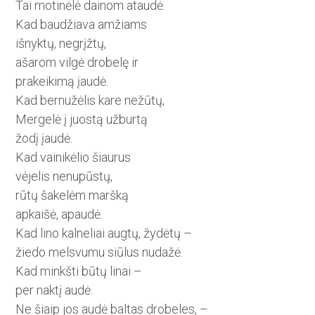
Tai motinėlė dainom ataudė.
Kad baudžiava amžiams
išnyktų, negrįžtų,
ašarom vilgė drobelę ir
prakeikimą įaudė.
Kad bernužėlis kare nežūtų,
Mergelė į juostą užburtą
žodį įaudė.
Kad vainikėlio šiaurus
vėjelis nenupūstų,
rūtų šakelėm maršką
apkaišė, apaudė.
Kad lino kalneliai augtų, žydėtų –
žiedo melsvumu siūlus nudažė.
Kad minkšti būtų linai –
per naktį audė.
Ne šiaip jos audė baltas drobeles, –