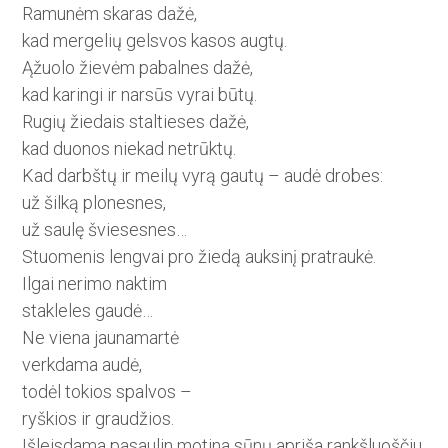
Ramunėm skaras dažė,
kad mergelių gelsvos kasos augtų.
Ąžuolo žievėm pabalnes dažė,
kad karingi ir narsūs vyrai būtų.
Rugių žiedais staltieses dažė,
kad duonos niekad netrūktų.
Kad darbštų ir meilų vyrą gautų – audė drobes:
už šilką plonesnes,
už saulę šviesesnes…
Stuomenis lengvai pro žiedą auksinį pratraukė.
Ilgai nerimo naktim
stakleles gaudė…
Ne viena jaunamartė
verkdama audė,
todėl tokios spalvos –
ryškios ir graudžios.
Išleisdama pasaulin motina sūnų apriša rankšluoščiu,