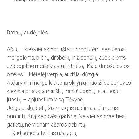
Drobių audėjėlės
Ačiū, – kiekvienas nori ištarti močiutėm, sesulėms,
mergelėms, plonų drobelių ir žiponėlių audėjėlėms
už begalinę meilę kraštui ir triūsą. Kaip darbščio­sios
bitelės – klėtelėj verpia, audžia, dūzgia.
Atdarykim margą kraitelių skrynią: nuo žilos senovės
kiek čia priausta marškų, rankšluoščių, staltiesių,
juostų – apjuostum visą Tėvynę.
Jeigu prakalbėtų šis margas audimas, oi mums
primintų žilą senovės gadynę. Ne vienas praeities
gailėtų, ne vienam ašaros pabirtų.
… Kad sūnelis tvirtas užaugtų,