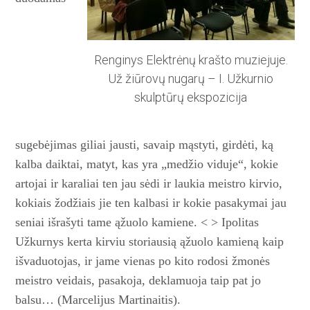
Renginys Elektrėnų krašto muziejuje.
Už žiūrovų nugarų – I. Užkurnio
skulptūrų ekspozicija
sugebėjimas giliai jausti, savaip mąstyti, girdėti, ką
kalba daiktai, matyt, kas yra „medžio viduje“, kokie
artojai ir karaliai ten jau sėdi ir laukia meistro kirvio,
kokiais žodžiais jie ten kalbasi ir kokie pasakymai jau
seniai išrašyti tame ąžuolo kamiene. < > Ipolitas
Užkurnys kerta kirviu storiausią ąžuolo kamieną kaip
išvaduotojas, ir jame vienas po kito rodosi žmonės
meistro veidais, pasakoja, deklamuoja taip pat jo
balsu… (Marcelijus Martinaitis).