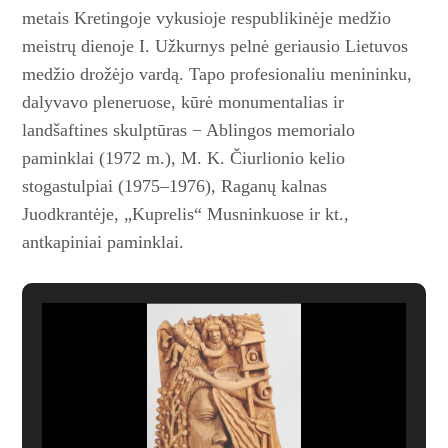
metais Kretingoje vykusio­je respublikinėje medžio
meistrų dienoje I. Užkurnys pelnė geriausio Lietuvos
medžio drožėjo vardą. Tapo profesionaliu menininku,
dalyvavo pleneruose, kūrė monumentalias ir
landšaftines skulptūras − Ablingos memorialo
paminklai (1972 m.), M. K. Čiurlionio kelio
stogastulpiai (1975–1976), Raganų kalnas
Juodkrantėje, „Kuprelis“ Musninkuose ir kt.,
antkapiniai ­paminklai.