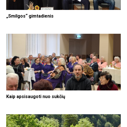
„Smilgos“ gimtadienis
Kaip apsisaugoti nuo sukčių