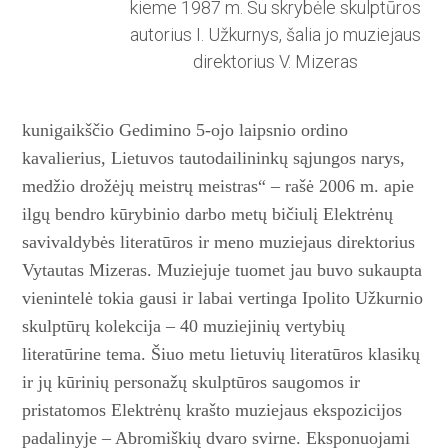
kieme 1987 m. Su skrybėle skulptūros
autorius I. Užkurnys, šalia jo muziejaus
direktorius V. Mizeras
kunigaikščio Gedimino 5-ojo laipsnio ordino
kavalierius, Lietuvos tautodailininkų sąjungos narys,
medžio drožėjų meistrų meistras“ – rašė 2006 m. apie
ilgų bendro kūrybinio darbo metų bičiulį Elektrėnų
savivaldybės li­teratūros ir meno muziejaus direktorius
Vytautas Mizeras. Muziejuje tuomet jau buvo sukaupta
vienintelė tokia gausi ir labai vertinga Ipolito Užkurnio
skulptūrų kolekcija – 40 muziejinių vertybių
literatūrine tema. Šiuo metu lietuvių literatūros klasikų
ir jų kūrinių personažų skulptūros saugomos ir
pristatomos Elektrėnų krašto muziejaus ekspozicijos
padalinyje – Abromiškių dvaro svirne. Eksponuojami