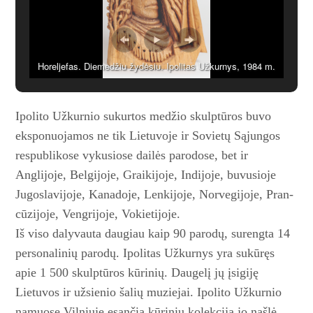
Horeljefas. Diemedžiu žydėsiu. Ipolitas Užkurnys, 1984 m.
Ipolito Užkurnio sukurtos medžio skulptūros buvo
eksponuojamos ne tik Lietuvoje ir Sovietų Są­jungos
respublikose vykusiose­ dai­lės parodose, bet ir
Anglijoje, Belgijoje, Graikijoje, Indijoje,­ buvusioje
Jugoslavijoje, Kana­doje, Lenkijoje, Norvegijoje, Pran­­
cūzijoje, Vengrijoje, Vokietijoje.
Iš viso dalyvauta daugiau kaip 90 parodų, surengta 14
personalinių parodų. Ipolitas Užkurnys yra su­kūręs
apie 1 500 skulptūros kūrinių. Daugelį jų įsigiję
Lietuvos ir užsienio šalių muziejai. Ipolito Užkurnio
namuose Vilniuje esančią kūrinių kolekciją jo našlė