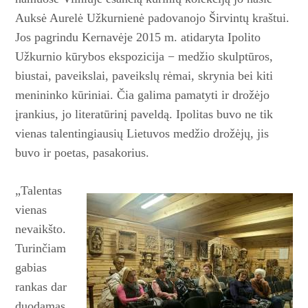
Auksė Aurelė Užkurnienė padovanojo Širvintų kraštui.
Jos pagrindu Kernavėje 2015 m. atidaryta Ipolito
Užkurnio kūrybos ekspozicija − medžio skulptūros,
biustai, paveikslai, paveikslų rėmai, skrynia bei kiti
menininko kūriniai. Čia galima pamatyti ir drožėjo
įrankius, jo literatūrinį paveldą. Ipolitas buvo ne tik
vienas talentingiausių Lietuvos medžio drožėjų, jis
buvo ir poetas, ­pasakorius.
„Talentas
vienas
nevaikšto.
Turinčiam
gabias
rankas dar
duo­damas