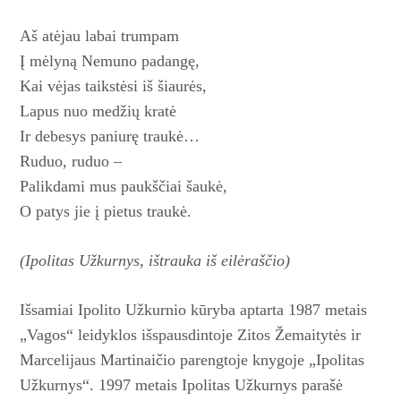
Aš atėjau labai trumpam
Į mėlyną Nemuno padangę,
Kai vėjas taikstėsi iš šiaurės,
Lapus nuo medžių kratė
Ir debesys paniurę traukė…
Ruduo, ruduo –
Palikdami mus paukščiai šaukė,
O patys jie į pietus traukė.
(Ipolitas Užkurnys,
ištrauka iš eilėraščio)
Išsamiai Ipolito Užkurnio kūryba aptarta 1987 metais
„Vagos“ leidyklos išspausdintoje Zitos Žemaitytės ir
Marcelijaus Martinaičio parengtoje knygoje „Ipolitas
Užkurnys“. 1997 metais Ipolitas Užkurnys parašė