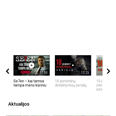
17:50
12:25
Se7en – kai tamsa
10 įsimintinų
10 įtemptų,
tampa meno kūriniu
detektyvinių serialų
stingdančių
istorijų
Aktualijos