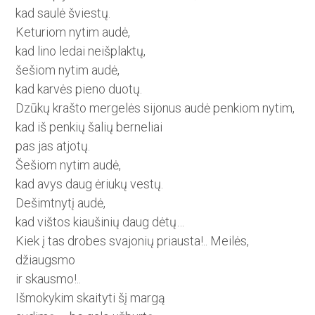
kad saulė šviestų.
Keturiom nytim audė,
kad lino ledai neišplaktų,
šešiom nytim audė,
kad karvės pieno duotų.
Dzūkų krašto mergelės sijonus audė penkiom nytim,
kad iš penkių šalių berneliai
pas jas atjotų.
Šešiom nytim audė,
kad avys daug ėriukų vestų.
Dešimtnytį audė,
kad vištos kiaušinių daug dėtų…
Kiek į tas drobes svajonių priausta!.. Meilės,
džiaugsmo
ir skausmo!..
Išmokykim skaityti šį margą