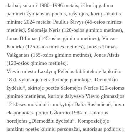
darbai, sukurti 1980–1996 metais, iš kurių galima
paminėti žymiausius poetus, rašytojus, kurių sukaktis
minime 2024 metais: Paulius Širvys (45-osios mirties
metinės), Salomėja Nėris (120-osios gimimo metinės),
Jonas Biliūnas (145-osios gimimo metinės), Vincas
Kudirka (125-osios mirties metinės), Juo­zas Tumas-
Vaižgantas (155-osios­ gimimo metinės), Jonas Aistis
(120-osios gimimo metinės).
Vievio miesto Lazdynų Pe­lėdos bibliotekoje lapkričio
18 d. vykusioje netradicinėje pamokoje „Diemedžiu
žydėsiu“, skirtoje poetės Salomėjos Nėries 120-o­sioms
gimimo metinėms, kurioje dalyvavo Vievio gimnazijos
12 klasės mokiniai ir mokytoja Dalia Raslanienė, buvo
eksponuo­tas Ipolito Užkurnio 1984 m. sukurtas
horeljefas „Diemedžiu žy­dėsiu“. Kompozicijoje
įamžinti poetės kūrinių personažai, autoriaus požiūris į