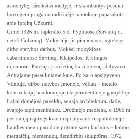
asmenybę, išreikš­tas medyje, ir skambantys posmai
buvo gera proga netradicinėje pamokoje papasakoti
apie Ipolitą Užkurnį.
Gimė 1926 m. lapkričio 5 d. Pypliuose (Širvintų r.,
netoli Gelvonų). Vaikystėje jis pieme­navo, ūgtelėjęs
dirbo statybos darbus. Mokėsi mokyklose
dabartiniuose Širvintų, Klaipėdos, Kretingos
rajonuose. Patekęs į sovietinę kariuomenę, dalyvavo
Antrajame pasauliniame kare. Po karo apsigyveno
Vilniuje, dirbo statybos įmonėje, vėliau – metalo
konstrukcijų bandomojoje eksperimentinėje gamykloje.
Labai domėjosi paveldu, senąja architektūra, daile,
svajojo tapti menininku. Drožinėjo medieną, o 1965 m.
per radiją išgirdęs kvietimą dalyvauti respublikinėje
liaudies meno parodoje pristatė savo kūrinius – kaimo
mergaičių, pie­menukų, žemdirbių skulptūras. 1972