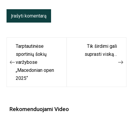
Navigacija
Tarptautinėse
Tik širdimi gali
tarp
sportinių šokių
suprasti viską…
varžybose
įrašų
„Macedonian open
2025“
Rekomenduojami Video