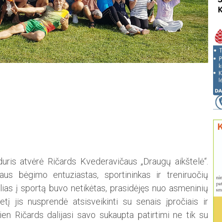
uris atvėrė Ričards Kvederavičaus „Draugų aikštelė“.
us bėgimo entuziastas, sportininkas ir treniruočių
elias į sportą buvo netikėtas, prasidėjęs nuo asmeninių
į jis nusprendė atsisveikinti su senais įpročiais ir
en Ričards dalijasi savo sukaupta patirtimi ne tik su