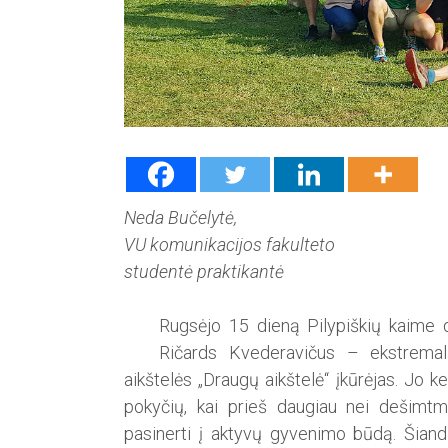
Neda Bučelytė,
VU komunikacijos fakulteto
studentė praktikantė
Rugsėjo 15 dieną Pilypiškių kaime d
Ričards Kvederavičus – ekstremala
aikštelės „Draugų aikštelė“ įkūrėjas. Jo k
pokyčių, kai prieš daugiau nei dešimtmet
pasinerti į aktyvų gyvenimo būdą. Šiandi