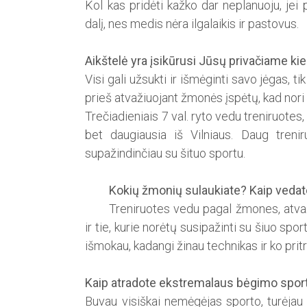
Kol kas pridėti kažko dar nepla­nuoju, jei 
dalį, nes medis nėra ilgalaikis ir pastovus.
Aikštelė yra įsikūrusi Jūsų privačiame kiem
Visi gali užsukti ir išmėginti savo jėgas, 
prieš atvažiuojant žmonės įspėtų, kad nori 
Trečiadieniais 7 val. ryto vedu treniruotes
bet daugiausia iš Vilniaus. Daug tren
supažindinčiau su šituo sportu.
Kokių žmonių sulaukiate? Kaip vedat
Treniruotes vedu pagal žmones, atvažiuo
ir tie, kurie norėtų susipažinti su šiuo spo
išmokau, kadangi žinau technikas ir ko pritr
Kaip atradote ekstremalaus bėgimo spor
Buvau visiškai nemėgėjas sporto, turėjau 