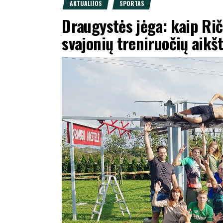
AKTUALIJOS
SPORTAS
Draugystės jėga: kaip Ri
svajonių treniruočių aikš