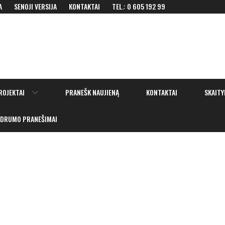
A
SENOJI VERSIJA
KONTAKTAI
TEL.: 0 605 192 99
Show
ROJEKTAI
PRANEŠK NAUJIENĄ
KONTAKTAI
SKAITY
sub
menu
IDRUMO PRANEŠIMAI