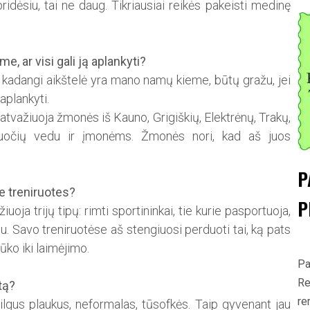
pridėsiu, tai ne daug. Tik­riausiai reikės pakeisti medinę
e, ar visi gali ją aplankyti?
tik kadangi aikštelė yra mano namų kieme, būtų gražu, jei
aplankyti.
, atvažiuoja žmonės iš Kauno, Grigiškių, Elektrėnų, Trakų,
iruočių vedu ir įmonėms. Žmonės nori, kad aš juos
P
e treniruotes?
P
ja trijų tipų: rimti sportininkai, tie kurie pasportuoja,
rtu. Savo treniruotėse aš stengiuosi perduoti tai, ką pats
ūko iki laimėjimo.
Pa
Re
tą?
re
ilgus plaukus, neformalas, tūsofkės. Taip gyvenant jau