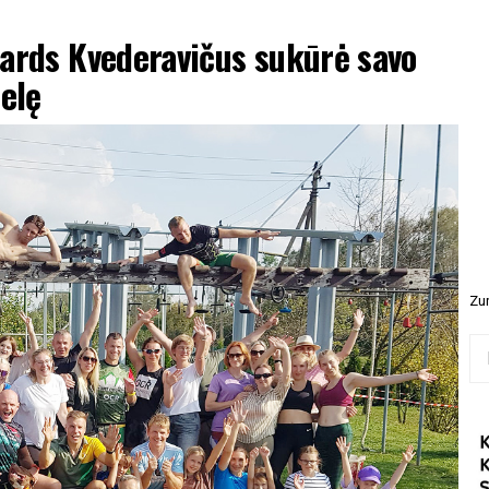
čards Kvederavičus sukūrė savo
telę
Zur
Ieš