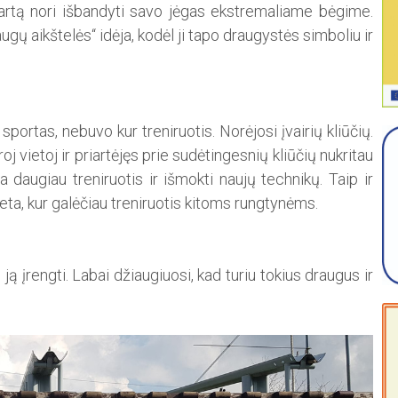
ą kartą nori išbandyti savo jėgas ekstremaliame bėgime.
augų aikštelės“ idėja, kodėl ji tapo draugystės simboliu ir
ortas, nebuvo kur treniruotis. Norėjosi įvairių kliūčių.
 vietoj ir priartėjęs prie sudėtingesnių kliūčių nukritau
kia daugiau treniruotis ir išmokti naujų technikų. Taip ir
vieta, kur galėčiau treniruotis kitoms rungtynėms.
ą įrengti. Labai džiaugiuosi, kad turiu tokius draugus ir