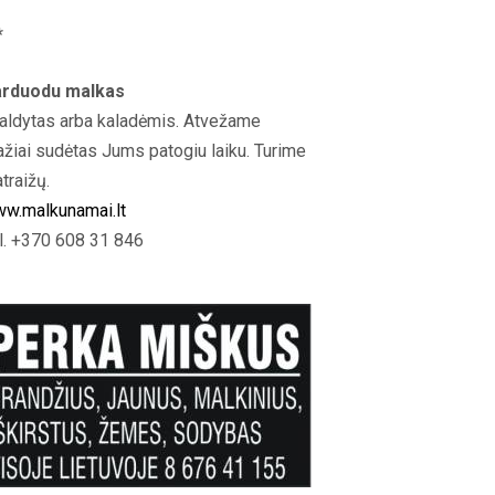
*
rduodu malkas
aldytas arba kaladėmis. Atvežame
ažiai sudėtas Jums patogiu laiku. Turime
atraižų.
w.malkunamai.lt
l. +370 608 31 846