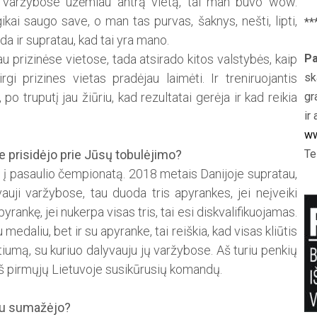
e varžybose užėmiau ­antrą vietą, tai man buvo wow.
ai saugo save, o man tas purvas, šaknys, nešti, lipti,
**
Tada ir supratau, kad tai yra mano.
Pa
 prizinėse vietose, tada atsirado kitos valstybės, kaip
sk
rgi prizines vietas pradėjau laimėti. Ir treniruojantis
gr
po truputį jau žiūriu, kad rezultatai gerėja ir kad reikia
ir 
ww
Te
 prisidėjo prie Jūsų tobulėjimo?
 į pasaulio čempionatą. 2018 metais Danijoje supratau,
auji varžybose, tau duoda tris ­apyrankes, jei neįveiki
yrankę, jei nukerpa visas tris, tai esi diskvalifikuojamas.
medaliu, bet ir su apyranke, tai reiškia, kad visas kliūtis
ostiumą, su kuriuo dalyvauju jų varžybose. Aš turiu penkių
a iš pirmųjų Lietuvoje susikūrusių komandų.
jau sumažėjo?