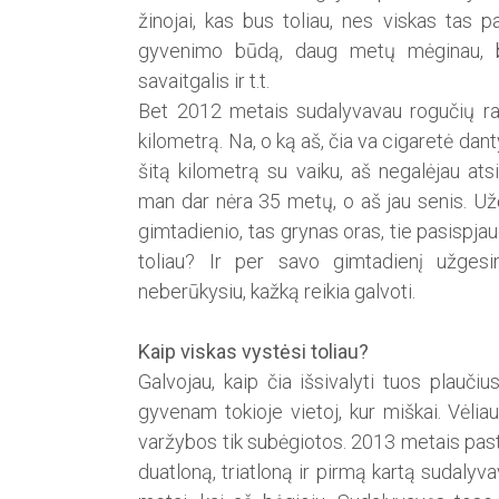
žinojai, kas bus toliau, nes viskas tas p
gyvenimo būdą, daug metų mėginau, bet
savaitgalis ir t.t.
Bet 2012 metais sudalyvavau rogučių raly
kilometrą. Na, o ką aš, čia va cigaretė dant
šitą kilometrą su vaiku, aš negalėjau atsi
man dar nėra 35 metų, o aš jau senis. Užė
gimtadienio, tas grynas oras, tie pasispja
toliau? Ir per savo gimtadienį užgesi
neberūkysiu, kažką reikia galvoti.
Kaip viskas vystėsi toliau?
Galvojau, kaip čia išsivalyti tuos plauči
gyvenam tokioje vietoj, kur miškai. Vėlia
varžybos tik subėgiotos. 2013 metais pas
duatloną, triatloną ir pirmą kartą sudalyv