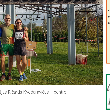
rėjas Ričards Kvedaravičus – centre