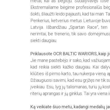
metai, kai aš bėgioju. Sudalyvavęs tos
Ekstremaliame bėgime profesionalūs bėgik
šokti, šliaužti leido pajausti, kad tai man. 
Penkerius, ketverius metus Lietuvoje buvau
Latvija. Išbandžiau „Spartan Race‘‘, ten i
nerimtai, be trenerio, tik savo domėjimusi, 
siekti daugiau.
Priklausote OCR BALTIC WARIORS, kaip jie
Jie mane pastebėjo ir sako, kad važiuojam
kad reikia siekti kažko daugiau. Kai dalyv
kliūties iš pirmo karto, tau nukerpa vieną ap
Džiaugiuosi savimi, kad esu grįžęs ne tik su 
įveikiau. Esu, lyg jų talismanas, turiu jų k
riterių aprangas ir jų ginklus. Tai yra vien
Ką veikiate šiuo metu, kadangi medalių 