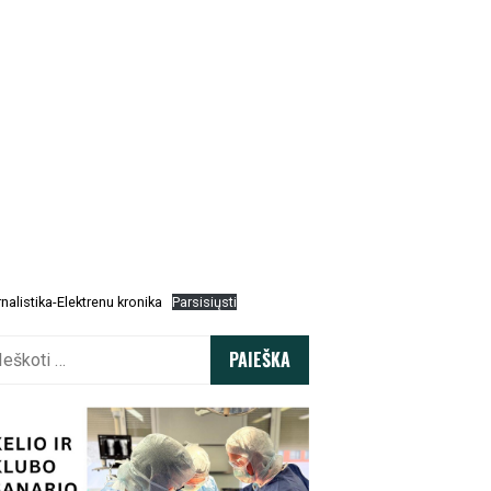
nalistika-Elektrenu kronika
Parsisiųsti
koti: