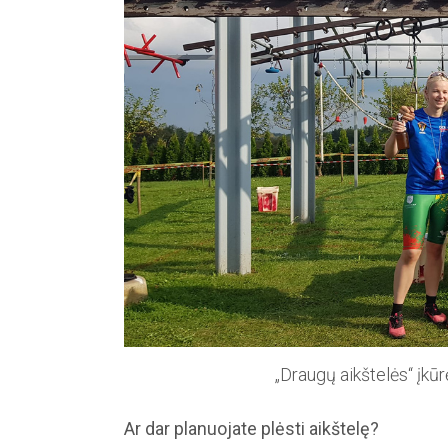
„Draugų aikštelės“ įkū
Ar dar planuojate plėsti aikštelę?