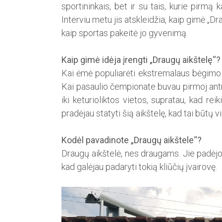
sportininkais, bet ir su tais, kurie pirm
Interviu­ metu jis atskleidžia, kaip gimė „Dr
kaip sportas pakeitė jo gyvenimą.
Kaip gimė idėja įrengti „Draugų aikštelę“?
Kai ėmė populiarėti ekstremalaus bėgimo sp
Kai pasaulio čempionate buvau pirmoj antroj
iki keturioliktos vietos, supratau, kad rei
pradėjau statyti šią aikštelę, kad tai būtų 
Kodėl pavadinote „Draugų aikštele“?
Draugų aikštelė, nes draugams. Jie padėjo j
kad galėjau padaryti tokią kliūčių įvairovę.