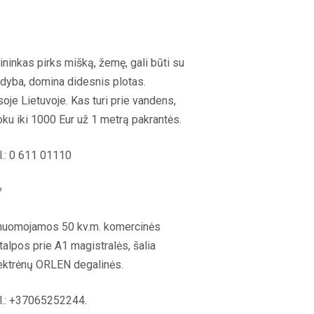
ininkas pirks mišką, žemę, gali būti su
dyba, domina didesnis plotas.
soje Lietuvoje. Kas turi prie vandens,
ku iki 1000 Eur už 1 metrą pakrantės.
l.: 0 611 01110
*
nuomojamos 50 kv.m. komercinės
talpos prie A1 magistralės, šalia
ektrėnų ORLEN degalinės.
l.: +37065252244.