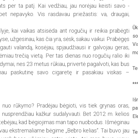
ats per ta patį. Kai vedžiau, jau norėjau keisti savo ­
 nepavyko. Vis rasdavau priežastis: va, draugai,
Ūk
je, kai vaikas atsisėda ant rogučių ir reikia prabėgti
so
yse, užgesinau, kas čia yra, sėsk, ­sakau vaikui. Prabėgęs
Vi
gauti valandą, kosėjau, spjaudžiausi ir galvojau geras,
mo
miau trečią vietą. Per tas dienas nuo rogučių ralio iki
udymai, nes 23 metus rūkiau, privertė pagalvoti, kas bus
Te
nau paskutinę savo cigaretę ir pasakiau viskas –
**
Iš
us nuo rūkymo? Pradėjau bėgioti, vis tiek grynas oras,
pa
u nusprendžiau kažkur sudalyvauti. Bet 2012 m. ke­lios
El
tebėjau, kad bėgiojimas man tapo nuobodus. Išmėginau
avau ekstremaliame bėgime „Bebro kelias‘‘. Tai buvo jau
Te