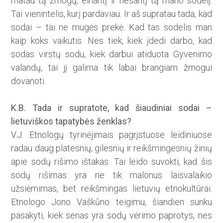
matau tą žmogų, einantį ir nešantį tą mano sodelį.
Tai vienintelis, kurį pardaviau. Ir aš supratau tada, kad
sodai – tai ne mugės prekė. Kad tas sodelis man
kaip koks vaikutis. Nes tiek, kiek įdedi darbo, kad
sodas virstų sodu, kiek darbui atiduota Gyvenimo
valandų, tai jį galima tik labai brangiam žmogui
dovanoti.
K.B. Tada ir supratote, kad šiaudiniai sodai –
lietuviškos tapatybės ženklas?
V.J. Etnologų tyrinėjimais pa­grįstuose leidiniuose
radau daug platesnių, gilesnių ir reikšmingesnių žinių
apie sodų rišimo ištakas. Tai leido suvokti, kad šis
sodų rišimas yra ne tik malonus laisvalaikio
užsiėmimas, bet reikšmingas lietuvių etnokultūrai.
Etnologo Jono Vaškūno teigimu, šiandien sunku
pasakyti, kiek senas yra sodų vėrimo paprotys, nes