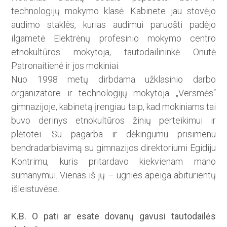
technologijų mokymo klasė. Kabinete jau stovėjo
audimo staklės, kurias audimui paruoš­ti padėjo
ilgametė Elektrėnų profesinio mokymo centro
etnokultūros mokytoja, tautodailininkė Onutė
Patronaitienė ir jos mokiniai.
Nuo 1998 metų dirbdama užklasinio darbo
organizatore ir technologijų mokytoja „Versmės“
gimnazijoje, kabinetą įrengiau taip, kad mokiniams tai
buvo derinys etnokultūros žinių perteikimui ir
plėtotei. Su pagarba ir dėkingumu pri­simenu
bendradarbiavimą su gimna­zijos direktoriumi Egidiju
Kontrimu, kuris pritardavo kiekvie­nam mano
sumanymui. Vienas iš jų – ugnies apeiga abiturientų
išleistuvėse.
K.B. O pati ar esate dovanų gavusi tautodailės