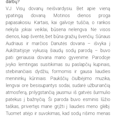
darbų?
V.J. Visų dovanų neišvardysiu. Bet apie vieną
ypatingą dovaną Motinos dienos proga
papasakosiu. Kartais, kai galvoje tuščia, o rankos
nekyla jokiai veiklai, būsena nelengva. Ne visos
dienos, kaip šventė, bet būna gražių švenčių. Sūnaus
Audriaus ir marčios Danutės dovana – išvyka į
Aukštaitijoje vykusią šiaudų sodų parodą – buvo
pati geriausia dovana mano gyvenime. Parodoje
įvyko lemtingas susitikimas su paslapčių kupinais,
stebinančiais dydžiu, formomis ir gausa liaudies
menininkų kūriniais. Paukščių čiulbėjimo muzika,
lengvai ore besisupantys sodai, sudarė užburiančią
atmosferą, prilygstančią jausmui iš gatvės šurmulio
patekus į bažnyčią. Ši paroda buvo esminis lūžio
taškas, privertęs mane grįžti į liaudies meno glėbį.
Tuomet atėjo ir suvokimas, kad sodų rišimo menas