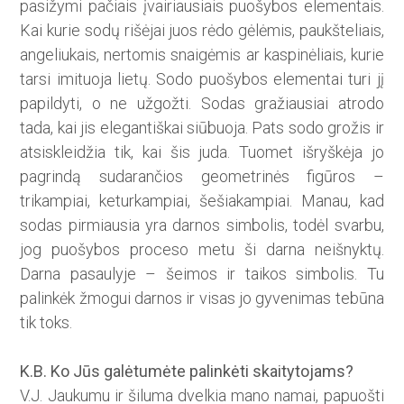
pasižymi pačiais įvairiausiais puošybos elementais.
Kai kurie sodų rišėjai juos rėdo gėlėmis, paukšteliais,
angeliukais, nertomis snaigėmis ar kaspinėliais, kurie
tarsi imituoja lietų. Sodo puošybos elementai turi jį
papildyti, o ne užgožti. Sodas gražiausiai atrodo
tada, kai jis elegantiškai siūbuoja. Pats sodo grožis ir
atsiskleidžia tik, kai šis juda. Tuomet išryškėja jo
pagrindą sudarančios geometrinės figūros –
trikampiai, keturkampiai, šešiakampiai. Manau, kad
sodas pirmiausia yra darnos simbolis, todėl svarbu,
jog puošybos proceso metu ši darna neišnyktų.
Darna pasaulyje – šeimos ir taikos simbolis. Tu
palinkėk žmogui darnos ir visas jo gyvenimas tebūna
tik toks.
K.B. Ko Jūs galėtumėte palinkėti skaitytojams?
V.J. Jaukumu ir šiluma dvelkia mano namai, papuošti