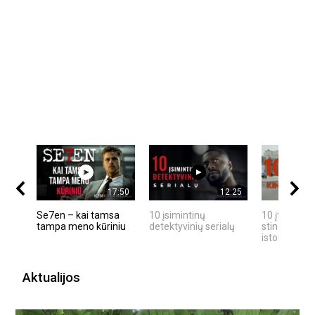
17:50
12:25
Se7en – kai tamsa
10 įsimintinų
10 įtemptų,
tampa meno kūriniu
detektyvinių serialų
stingdančių
istorijų
Aktualijos