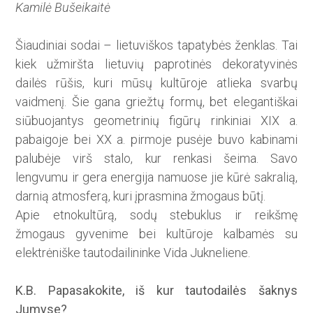
Kamilė Bušeikaitė
Šiaudiniai sodai – lietuviškos tapatybės ženklas. Tai
kiek užmiršta lietuvių paprotinės d­e­koratyvinės
dailės rūšis, kuri mūsų kultūroje atlieka svarbų
vaidmenį. Šie gana griežtų formų, bet elegantiškai
siūbuojantys geometrinių figūrų rinkiniai XIX a.
pabaigoje bei XX a. pirmoje pusėje buvo kabinami
palubėje virš stalo, kur renkasi šeima. Savo
lengvumu ir gera energija namuose jie kūrė sakralią,
darnią atmosferą, kuri įprasmina žmogaus būtį.
Apie etnokultūrą, sodų stebuklus ir reikšmę
žmogaus gyvenime bei kultūroje kalbamės su
elektrėniške tautodailininke Vida Jukneliene.
K.B. Papasakokite, iš kur tautodailės šaknys
Jumyse?