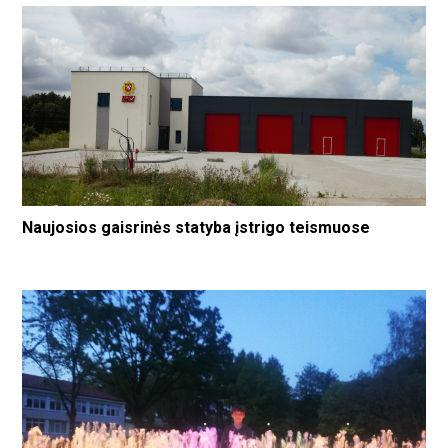
Naujosios gaisrinės statyba įstrigo teismuose