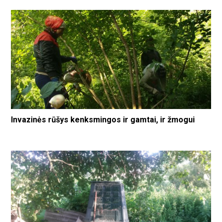
Invazinės rūšys kenksmingos ir gamtai, ir žmogui