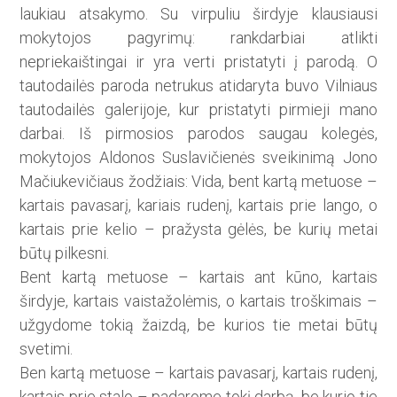
laukiau atsakymo. Su virpuliu širdyje klausiausi
mokytojos pagyrimų: rankdarbiai atlikti
nepriekaištingai ir yra verti pristatyti į parodą. O
tautodailės paroda netrukus atidaryta buvo Vilniaus
tautodailės galerijoje, kur pristatyti pirmieji mano
darbai. Iš pirmosios parodos saugau kolegės,
mokytojos Aldonos Suslavičienės sveikinimą Jono
Mačiukevičiaus žodžiais: Vida, bent kartą metuose –
kartais pavasarį, kariais rudenį, kartais prie lango, o
kartais prie kelio – pražysta gėlės, be kurių metai
būtų pilkesni.
Bent kartą metuose – kartais ant kūno, kartais
širdyje, kartais vaistažolėmis, o kartais troškimais –
užgydome tokią žaizdą, be kurios tie metai būtų
svetimi.
Ben kartą metuose – kartais pavasarį, kartais rudenį,
kartais prie stalo – padarome tokį darbą, be kurio tie