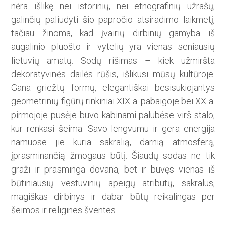
nėra išlikę nei istorinių, nei etnografinių užrašų,
galinčių paliudyti šio papročio atsiradimo laikmetį,
tačiau žinoma, kad įvairių dirbinių gamyba iš
augalinio pluošto ir vytelių yra vienas seniausių
lietuvių amatų. Sodų rišimas – kiek užmiršta
dekoratyvinės dailės rūšis, išlikusi mūsų kultūroje.
Gana griežtų formų, elegantiškai besisukiojantys
geometrinių figūrų rinkiniai XIX a. pabaigoje bei XX a.
pirmojoje pusėje buvo kabinami palubėse virš stalo,
kur renkasi šei­ma. Savo lengvumu ir gera energija
namuose jie kuria sakralią, darnią atmosferą,
įprasminančią žmogaus būtį. Šiaudų sodas ne tik
graži ir prasminga dovana, bet ir buvęs vienas iš
būtiniausių vestuvinių apeigų atributų, sakralus,
magiškas dirbinys ir dabar būtų reikalingas per
šeimos ir religines šventes