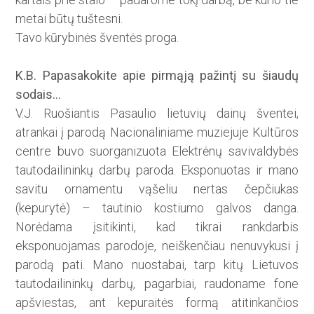
metai būtų tuštesni.
Tavo kūrybinės šventės proga.
K.B. Papasakokite apie pir­mąją pažintį su šiaudų
sodais…
V.J. Ruošiantis Pasaulio lietuvių dainų šventei,
atrankai į parodą Nacionaliniame muziejuje Kultūros
cent­re buvo suorganizuota Elektrėnų savivaldybės
tautodailininkų darbų paroda. Eksponuotas ir mano
savitu ornamentu vąšeliu nertas čepčiukas
(kepurytė) – tautinio kostiumo galvos danga.
Norėdama įsitikinti, kad tikrai rankdarbis
eksponuojamas parodoje, neiškenčiau nenuvykusi į
parodą pati. Mano nuostabai, tarp kitų Lietuvos
tautodailininkų darbų, pagarbiai, raudoname fone
apšviestas, ant kepuraitės formą atitinkančios