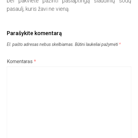
bei pakvietė pažinti paslaptingą šiaudinių sodų
pasaulį, kuris žavi ne vieną.
Parašykite komentarą
El. pašto adresas nebus skelbiamas.
Būtini laukeliai pažymėti
*
Komentaras
*