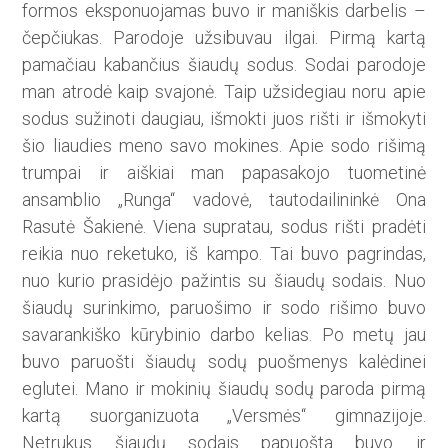
formos eksponuojamas buvo ir maniškis darbelis –
čepčiukas. Parodoje užsibuvau ilgai. Pirmą kartą
pamačiau kabančius šiaudų sodus. Sodai parodoje
man atrodė kaip svajonė. Taip užsidegiau noru apie
sodus sužinoti daugiau, išmokti juos rišti ir išmokyti
šio liaudies meno savo mokines. Apie sodo rišimą
trumpai ir aiškiai man papasakojo tuometinė
ansamblio „Runga“ vadovė, tautodailininkė Ona
Rasutė Šakienė. Viena supratau, sodus rišti pradėti
reikia nuo reketuko, iš kampo. Tai buvo pagrindas,
nuo kurio prasidėjo pažintis su šiaudų sodais. Nuo
šiaudų surinkimo, paruošimo ir sodo rišimo buvo
savarankiško kūrybinio darbo kelias. Po metų jau
buvo paruošti šiaudų sodų puoš­menys kalėdinei
eglutei. Mano ir mokinių šiaudų sodų paroda pirmą
kartą suorganizuota „Versmės“ gimnazijoje.
Netrukus šiaudų sodais papuošta buvo ir