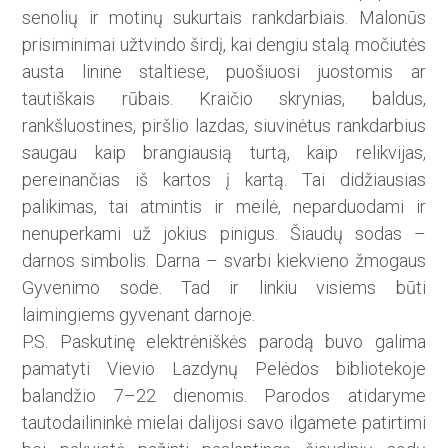
senolių ir motinų sukurtais rankdarbiais. Malonūs
prisiminimai užtvindo širdį, kai dengiu stalą močiutės
austa linine staltiese, puošiuosi juostomis ar
tautiškais rūbais. Kraičio skrynias, baldus,
rankšluostines, piršlio lazdas, siuvinėtus rankdarbius
saugau kaip brangiausią turtą, kaip relikvijas,
pereinančias iš kartos į kartą. Tai didžiausias
palikimas, tai atmintis ir meilė, neparduodami ir
nenuperkami už jokius pinigus. Šiaudų sodas –
darnos simbolis. Darna – svarbi kiekvieno žmogaus
Gyvenimo sode. Tad ir linkiu visiems būti
laimingiems gyvenant darnoje.
P.S. Paskutinę elektrėniškės parodą buvo galima
pamatyti Vievio Lazdynų Pelėdos bibliotekoje
balandžio 7–22 dienomis. Parodos atidaryme
tautodailininkė mielai dalijosi savo ilgamete patirtimi