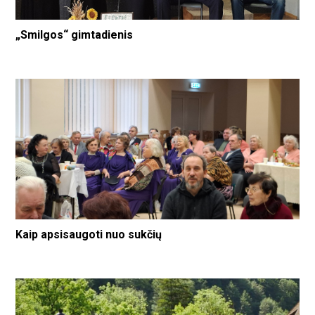
„Smilgos“ gimtadienis
Kaip apsisaugoti nuo sukčių