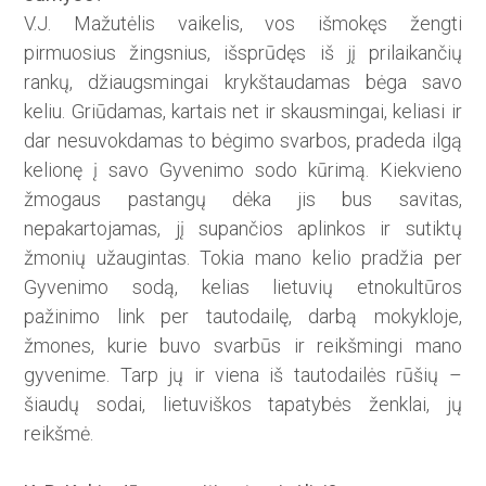
V.J. Mažutėlis vaikelis, vos išmokęs žengti
pirmuosius žingsnius, išsprūdęs iš jį prilaikančių
rankų, džiaugsmingai krykštaudamas bėga savo
keliu. Griūdamas, kartais net ir skausmingai, keliasi ir
dar nesuvokdamas to bėgimo svarbos, pradeda ilgą
kelionę į savo Gyvenimo sodo kūrimą. Kiekvieno
žmogaus pastangų dėka jis bus savitas,
nepakartojamas, jį supančios aplinkos ir sutiktų
žmonių užaugintas. Tokia mano kelio pradžia per
Gyvenimo sodą, kelias lietuvių etnokultūros
pažinimo link per tautodailę, darbą mokykloje,
žmones, kurie buvo svarbūs ir reikšmingi mano
gyvenime. Tarp jų ir viena iš tautodailės rūšių –
šiaudų sodai, lietuviškos tapatybės ženklai, jų
reikšmė.