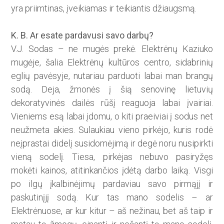
yra priimtinas, įveikiamas ir teikiantis džiaugsmą.
K. B. Ar esate pardavusi savo darbų?
V.J. Sodas – ne mugės prekė. Elektrėnų Kaziuko
mugėje, šalia Elektrėnų kultūros centro, sidabrinių
eglių pavėsyje, nutariau parduoti labai man brangų
sodą. Deja, žmonės į šią senovinę lietuvių
dekoratyvinės dailės rūšį reaguo­ja labai įvairiai.
Vieniems esą labai įdomu, o kiti praeiviai į sodus net
neužmeta akies. Sulaukiau vieno pirkėjo, kuris rodė
neįprastai didelį susidomėjimą ir degė noru nusipirk­ti
vieną sodelį. Tiesa, pirkėjas nebuvo pasiryžęs
mokėti kainos, atitinkančios įdėtą darbo laiką. Visgi
po ilgų įkalbinėjimų pardaviau savo pirmąjį ir
paskutinįjį sodą. Kur tas mano sodelis – ar
Elektrėnuose, ar kur kitur – aš nežinau, bet aš taip ir