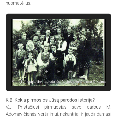
nuometėlius.
Pirmeji žingsniai link tautodailės. V. Juknelienė pirma iš kairės
K.B. Kokia pirmosios Jūsų parodos istorija?
V.J. Pristačiusi pirmuosius savo darbus M.
Adomavičienės vertinimui, nekantriai ir jaudindamasi