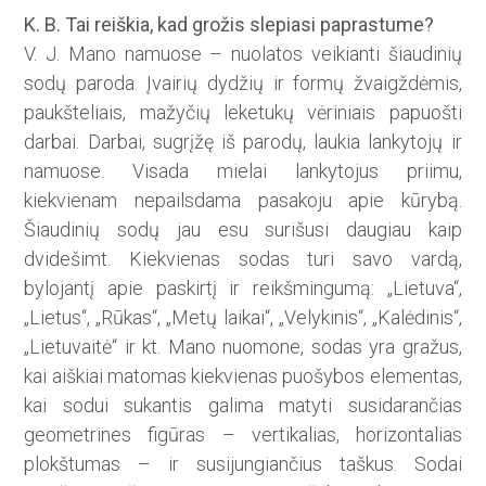
K. B. Tai reiškia, kad grožis slepiasi paprastume?
V. J. Mano namuose – nuolatos veikianti šiaudinių
sodų paroda. Įvairių dydžių ir formų žvaigždėmis,
paukšteliais, mažyčių leketukų vė­riniais papuošti
darbai. Darbai, sugrįžę iš parodų, laukia lankytojų ir
namuose. Visada mielai lankytojus priimu,
kiekvienam nepailsdama pasakoju apie kūrybą.
Šiaudinių sodų jau esu surišusi daugiau kaip
dvidešimt. Kiekvienas sodas turi savo vardą,
bylojantį apie paskirtį ir reikšmingumą: „Lietuva“,
„Lietus“, „Rūkas“, „Metų laikai“, „Velykinis“, „Kalėdinis“,
„Lietuvaitė“ ir kt. Mano nuomone, sodas yra gražus,
kai aiškiai matomas kiekvienas puošybos elementas,
kai sodui sukantis galima matyti susidarančias
geometrines figūras – vertikalias, horizontalias
plokštumas – ir susijungiančius taškus. Sodai