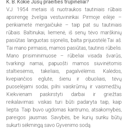
K. B. Kokie Jūsų praeities trupinėliai?
V.J. 1954 metais iš nuotraukos tautiniais rūbais
apsirengę žvelgia vestuvininkai. Pirmoje eilėje –
penkiametė mergaičiukė – taip pat su tautiniais
rūbais. Baltinukai, liemenė, iš senų tėvo marškinių
pasiūtas languotas sijonėlis, balta prijuostėlė.Tai aš.
Tai mano pirmasis, mamos pasiūtas, tautinis rūbelis.
Mano prisiminimuose – rūbeliai visada švarūs,
tvarkingi namai, papuošti mamos siuvinėtomis
staltiesėmis, takeliais, pagalvėlėmis. Kalėdos,
kvepian­čios eglute, šienu ir obuoliais, tėvų
puoselėjami sodai, pilni vaiskrūmių ir vaismedžių.
Kiekvienam paskirstyti darbai ir griežtas
reikalavimas: viskas turi būti padaryta taip, kaip
liepta. Taip buvo ugdomas kantrumo, atsakomybės,
pareigos jausmas. Savybės, be kurių sunku būtų
sukurti sėkmingą savo Gyvenimo sodą.