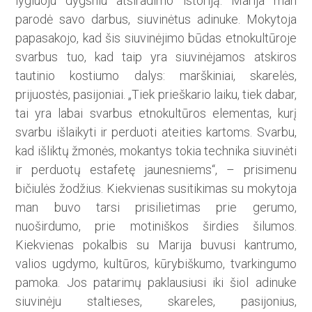
lygiuoju dygsniu atsiradimo istoriją. Marija man
parodė savo darbus, siuvinėtus adinuke. Mokytoja
papasakojo, kad šis siuvinėjimo būdas etnokultūroje
svarbus tuo, kad taip yra siuvinėjamos atskiros
tautinio kostiumo dalys: marškiniai, skarelės,
prijuostės, pasijoniai. „Tiek prieškario laiku, tiek dabar,
tai yra labai svarbus etnokultūros elementas, kurį
svarbu išlaikyti ir perduoti ateities kartoms. Svarbu,
kad išliktų žmonės, mokantys tokia technika siuvinėti
ir perduotų estafetę jaunesniems“, – prisimenu
bičiulės žodžius. Kiekvienas susitikimas su mokytoja
man buvo tarsi prisilietimas prie gerumo,
nuoširdumo, prie motiniškos širdies šilumos.
Kiekvienas pokalbis su Marija buvusi kantrumo,
valios ugdymo, kultūros, kūrybiškumo, tvarkingumo
pamoka. Jos patarimų paklausiusi iki šiol adinuke
siuvinėju staltieses, skareles, pasijonius,