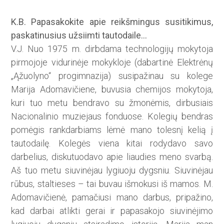
K.B. Papasakokite apie reikš­mingus susitikimus,
paskatinu­sius užsiimti tautodaile…
V.J. Nuo 1975 m. dirbdama technologijų mokytoja
pirmojoje vidurinėje mokykloje (dabartinė Elektrėnų
„Ąžuolyno“ progimnazija) susipažinau su kolege
Marija Adomavičiene, buvusia chemijos mokytoja,
kuri tuo metu bendravo su žmonėmis, dirbusiais
Nacionalinio muziejaus fonduose. Kolegių bendras
pomėgis rankdarbiams lėmė mano tolesnį kelią į
tautodailę. Kolegės viena kitai rodydavo savo
darbelius, diskutuodavo apie liaudies meno svarbą.
Aš tuo metu siuvinėjau lygiuoju dygsniu. Siuvinėjau
rūbus, staltieses – tai buvau išmokusi iš mamos. M.
Adomavičienė, pamačiusi mano darbus, pripažino,
kad darbai atlikti gerai ir papasakojo siuvinėjimo