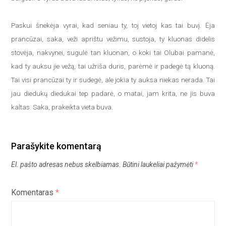
Paskui šnekėja vyrai, kad seniau ty, toj vietoj kas tai buvį. Ėja
prancūzai, saka, veži aprištu vežimu, sustoja, ty kluonas didelis
stovėja, nakvynei, sugulė tan kluonan, o koki tai Olubai pamanė,
kad ty auksu jie vežą, tai užriša duris, parėmė ir padegė tą kluoną.
Tai visi prancūzai ty ir sudegė, ale jokia ty auksa niekas nerada. Tai
jau diedukų diedukai tep padarė, o matai, jam krita, ne jis buva
kaltas. Saka, prakeikta vieta buva.
Parašykite komentarą
El. pašto adresas nebus skelbiamas.
Būtini laukeliai pažymėti
*
Komentaras
*