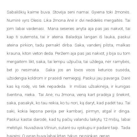
Sabališkių kaime buva. Stovėja seni namai. Gyvena toki žmonės.
Numirė vyrs Olesis. Lika žmona Anė ir dvi nedidelės mergaitės. Tai
jom labai vaidenasi. Mana seseries anyta aja pas jas nakvot, tai
kap ti sutemsta, tai ir ateina. Baladoja langan iš lauka, paskui
ateina pirkion, tadu pernakt dirba. Saka, vandenį pilsta, malkas
krauna, kiton vieton deda. Peržiem aja pas jas nakvot, ji bija su tom
mergaitėm likt, saka, tai lempu užpučia, tai uždega, nėr ramybės,
bet jo nesimata. Saka jos an lovos visos keturios susėda,
užsidengia koldrom ir prasėdi nemiegojį. Paskui jau pavarga. Darė
kas ką rodę, vis tiek nepadeda. Ir mišias užsakinėja, ir kunigas
šventina, nieka. Tai Anė, nu žmona, vieną kart pradėja jį šnekint,
saka, pasakyk, ko tau reikia, ko tu nori, ką daryt, kad padėt tau. Tai
saki, kokia liepsna perėja per kambarį, pirmyn, atgal ir dinga.
Paskui kastai darodė, kad tų pačių valandu laikytų 12 mišių, labai
melstųsi. Nuvažiava Vilniun, sutarė su vyskupu ir padarė taip. Tada
baigėsi. O vyras buva labai lėtas, tykus, ne pijokas, geras.