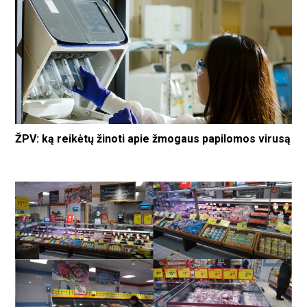
ŽPV: ką reikėtų žinoti apie žmogaus papilomos virusą