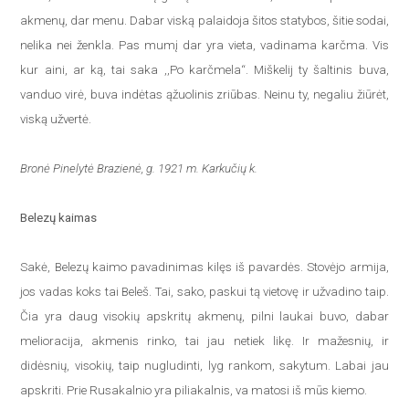
akmenų, dar menu. Dabar viską palaidoja šitos statybos, šitie sodai,
nelika nei ženkla. Pas mumį dar yra vieta, vadinama karčma. Vis
kur aini, ar ką, tai saka ,,Po karčmela“. Miškelij ty šaltinis buva,
vanduo virė, buva indėtas ąžuolinis zriūbas. Neinu ty, negaliu žiūrėt,
viską užvertė.
Bronė Pinelytė Brazienė, g. 1921 m. Karkučių k.
Belezų kaimas
Sakė, Belezų kaimo pavadinimas kilęs iš pavardės. Stovėjo armija,
jos vadas koks tai Beleš. Tai, sako, paskui tą vietovę ir užvadino taip.
Čia yra daug visokių apskritų akmenų, pilni laukai buvo, dabar
melioracija, akmenis rinko, tai jau netiek likę. Ir mažesnių, ir
didėsnių, visokių, taip nugludinti, lyg rankom, sakytum. Labai jau
apskriti. Prie Rusakalnio yra piliakalnis, va matosi iš mūs kiemo.