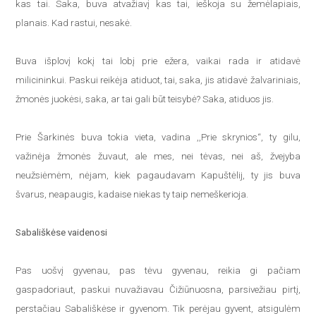
kas tai. Saka, buva atvažiavį kas tai, ieškoja su žemėlapiais,
planais. Kad rastui, nesakė.
Buva išplovį kokį tai lobį prie ežera, vaikai rada ir atidavė
milicininkui. Paskui reikėja atiduot, tai, saka, jis atidavė žalvariniais,
žmonės juokėsi, saka, ar tai gali būt teisybė? Saka, atiduos jis.
Prie Šarkinės buva tokia vieta, vadina ,,Prie skrynios“, ty gilu,
važinėja žmonės žuvaut, ale mes, nei tėvas, nei aš, žvejyba
neužsiėmėm, nėjam, kiek pagaudavam Kapuštėlij, ty jis buva
švarus, neapaugis, kadaise niekas ty taip nemeškerioja.
Sabališkėse vaidenosi
Pas uošvį gyvenau, pas tėvu gyvenau, reikia gi pačiam
gaspadoriaut, paskui nuvažiavau Čižiūnuosna, parsivežiau pirtį,
perstačiau Sabališkėse ir gyvenom. Tik perėjau gyvent, atsigulėm