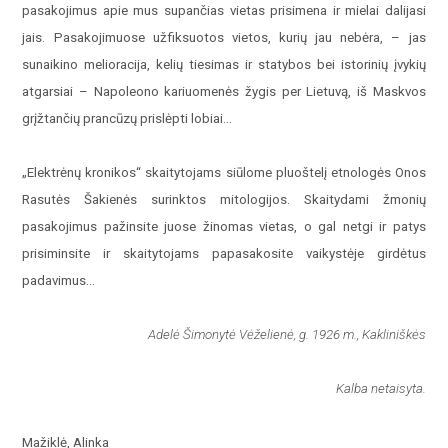
pasakojimus apie mus supančias vietas prisimena ir mielai dalijasi
jais. Pasakojimuose užfiksuotos vietos, kurių jau nebėra, – jas
sunaikino melioracija, kelių tiesimas ir statybos bei istorinių įvykių
atgarsiai – Napoleono kariuomenės žygis per Lietuvą, iš Maskvos
grįžtančių prancūzų prislėpti lobiai…
„Elektrėnų kronikos“ skaitytojams siūlome pluoštelį etnologės Onos
Rasutės Šakienės surinktos mitologijos. Skaitydami žmonių
pasakojimus pažinsite juose žinomas vietas, o gal netgi ir patys
prisiminsite ir skaitytojams papasakosite vaikystėje girdėtus
padavimus…
Adelė Šimonytė Vėželienė, g. 1926 m., Kakliniškės
Kalba netaisyta.
Mažiklė, Alinka