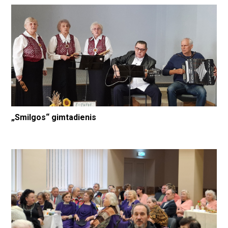
„Smilgos“ gimtadienis