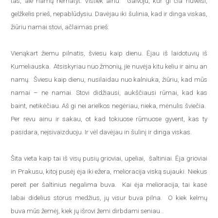
tas, ale namų nematyt. Vistiek ainu. Galvoju, kur gi čia nuveisi,
gelžkelis prieš, nepablūdysiu. Davėjau iki šulinia, kad ir dinga viskas,
žiūriu namai stovi, ačlaimas prieš.
Vienąkart žiemu pilnatis, šviesu kaip dienu. Ėjau iš laidotuvių iš
Kumeliauska. Atsiskyriau nuo žmonių, jie nuvėja kitu keliu ir ainu an
namų. Šviesu kaip dienu, nusilaidau nuo kalniuka, žiūriu, kad mūs
namai – ne namai. Stovi didžiausi, aukščiausi rūmai, kad kas
baint, netikėčiau. Aš gi nei arielkos negėriau, nieka, mėnulis šviečia.
Per revu ainu ir sakau, ot kad tokiuose rūmuose gyvent, kas ty
pasidara, neįsivaizduoju. Ir vėl davėjau in šulinį ir dinga viskas.
Šita vieta kaip tai iš visų pusių grioviai, upeliai, šaltiniai. Ėja grioviai
in Prakusu, kitoj pusėj ėja iki ežera, melioracija viską sujauki. Niekus
pereit per šaltinius negalima buva. Kai ėja melioracija, tai kasė
labai didelius storus medžius, jų visur buva pilna. O kiek kelmų
buva mūs žemėj, kiek jų išrovi žemi dirbdami seniau…