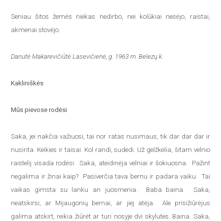
Seniau šitos žemės niekas nedirbo, nei kolūkiai nesėjo, raistai,
akmenai stovėjo.
Danutė Makarevičiūtė Lasevičienė, g. 1963 m. Belezų k.
Kakliniškės
Mūs pievose rodėsi
Saka, jei nakčia važiuosi, tai nor ratas nusimaus, tik dar dar dar ir
nusirita. Keikies ir taisai. Kol randi, sudedi. Už gelžkelia, šitam velnio
raistelij visada rodėsi. Saka, ateidinėja velniai ir šokiuosna. Pažint
negalima ir žinai kaip? Pasiverčia tava bernu ir padara vaiku. Tai
vaikas gimsta su lanku an juosmenia. Baba baina. Saka,
neatskirsi, ar Mijaugonių bernai, ar jiej atėja. Ale prisižiūrėjus
galima atskirt, reikia žiūrėt ar turi nosyje dvi skylutes. Baina. Saka,