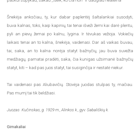
paskui supykau, sakau ,,Išeik, ko čia nori“ ir daugiau neateina
Šnekėja anksčiau, ty, kur dabar paplentėj šaltalankiai susodyti,
buva kalnas, toks, kaip kapinių, tai tenai išveži žemi kai darė plentu,
pyli an pievų žemai po kalnu, lygina. Ir tėvukas vežioja. Vokiečių
laikais tenai an to kalna, šnekėja, vaidenasi. Dar aš vaikas buvau,
tai, saka, an to kalna norėja statyt bažnyčių, jau buva suvežta
medžiagų, pamatai pradėti, saka, čia kunigas užsimanė bažnyčių
statyt, kiti – kad pas juos statyt, tai susiginčija ir nestatė niekur.
Tai vaidenasi pas Aliubavičių. Stovėja juodas stulpas ty, mačiau.
Pas mumį tai tik beldžiasi.
Juozas Kučinskas, g. 1929 m., Alinkos k., gyv. Sabališkių k.
Girnakaliai