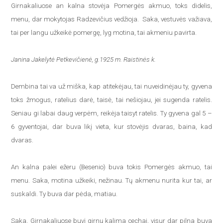
Girnakaliuose an kalna stovėja Pomergės akmuo, toks didelis,
menu, dar mokytojas Radzevičius vedžioja. Saka, vestuvės važiava,
tai per langu užkeikė pomergę, lyg motina, tai akmeniu pavirta.
Janina Jakelytė Petkevičienė, g.1925 m. Raistinės k.
Dembina tai va už miška, kap atitekėjau, tai nuveidinėjau ty, gyvena
toks žmogus, ratelius darė, taisė, tai nešiojau, jei sugenda ratelis.
Seniau gi labai daug verpėm, reikėja taisyt ratelis. Ty gyvena gal 5 –
6 gyventojai, dar buva likį vieta, kur stovėjis dvaras, baina, kad
dvaras.
An kalna palei ežeru (Besenio) buva tokis Pomergės akmuo, tai
menu. Saka, motina užkeiki, nežinau. Tų akmenu nurita kur tai, ar
suskaldi. Ty buva dar pėda, matiau.
Saka, Girnakaliuose buvį girnų kalima cechai, visur dar pilna buva