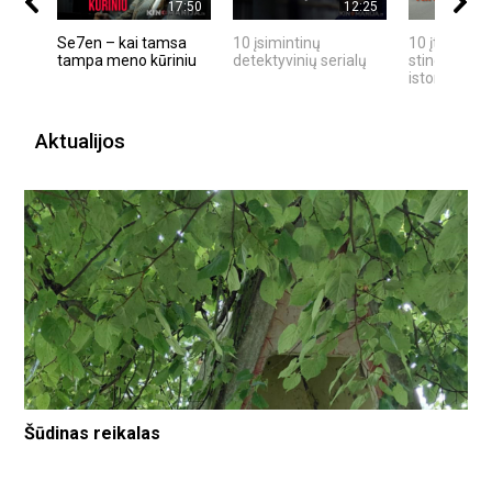
17:50
12:25
Se7en – kai tamsa
10 įsimintinų
10 įtemptų,
tampa meno kūriniu
detektyvinių serialų
stingdančių
istorijų
Aktualijos
Šūdinas reikalas