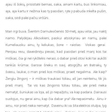
ajau iš šokių, prisistatė bernas, saka, ainam kartu, bus linksmiau,
aja, aja kartu ir nežinia kas ty pasidari, ryte ji pabuda inkelta pušin,
saka, sėdi palei pačiu viršūni.
Man irgi buva. Šventim Damulevičienės 50-metį, ajau vėlai, jau naktį
namo. Palydėjau Alkovikieni, paskui atsiskyriau an namų, palei
Kumeliausku ainu, ty keliukas, šone – raistas. Viskas gerai.
Perėjau revu, daveidinėju pievas, kad pasidari prieš manį kos tai
miškas, čia gi nei rykštelės nerasi, o dabar prieš stovi koki tai aukšti
tankūs krūmai. Garsiai šneku in savį, atsigrįžtu an Batrakų, ty
šviesu, laukai, o man prieš kos miškas, praeit negalima. Ale kaip?
Žengiu žingsnį – ir miškas traukiasi toliau, aš jan neinteinu, tik jis
prieš manį. Tai vis kas žingsnis toliau toliau, ale prieš nieka
nematyt, šuniukas va loja, aš jo nepažįstu, va kap padara. Dairausi
sustojus, nu gerai ainu, kap čia dabar yra? Ale nepasimetu. Ainu ir
ainu, nor prieš nieka nematyt. Daveinu iki va šita elektros stulpa, lyg