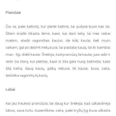
Prancūzai
Čia va, palei šaltinėlį, kur plente šaltinis, tai pušyne buvis kas tai.
Šitam krašte iškasta žemė, kasė, kai darė kelią, tai mes vaikai
matėm, atvežė vagonėliais kaulus. Ale kokį kaulai, kiek mum
vaikam, gal po dešimt metų buva, tai pastatai kaulą, tai iki bambos
man. Ilgi, dideli kaulai. Šnekėja, kad prancūzų tie kaulai, juos vežė ir
vertė čia klony, kur plentas, kasė iš šita gala nuog šaltinėlia, kasė
šitą kalną, daug kaulų, galbų nebuva, tik kaulai, buva, saka,
šešiolika vagonėlių tų kaulų.
Lobiai
Kai jau traukėsi prancūzai, tai daug kur šnekėja, kad užkasdinėja
lobius, sava turtu. Auseniškėse, saka, palei kryžių lyg buva užkasta