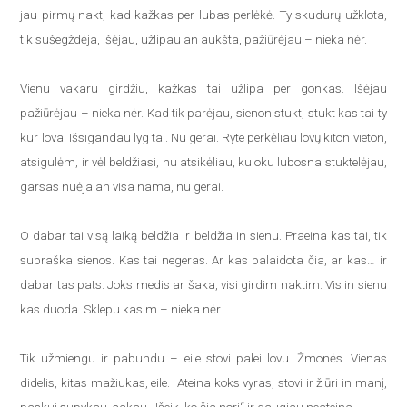
jau pirmų nakt, kad kažkas per lubas perlėkė. Ty skudurų užklota,
tik sušegždėja, išėjau, užlipau an aukšta, pažiūrėjau – nieka nėr.
Vienu vakaru girdžiu, kažkas tai užlipa per gonkas. Išėjau
pažiūrėjau – nieka nėr. Kad tik parėjau, sienon stukt, stukt kas tai ty
kur lova. Išsigandau lyg tai. Nu gerai. Ryte perkėliau lovų kiton vieton,
atsigulėm, ir vėl beldžiasi, nu atsikėliau, kuloku lubosna stuktelėjau,
garsas nuėja an visa nama, nu gerai.
O dabar tai visą laiką beldžia ir beldžia in sienu. Praeina kas tai, tik
subraška sienos. Kas tai negeras. Ar kas palaidota čia, ar kas… ir
dabar tas pats. Joks medis ar šaka, visi girdim naktim. Vis in sienu
kas duoda. Sklepu kasim – nieka nėr.
Tik užmiengu ir pabundu – eile stovi palei lovu. Žmonės. Vienas
didelis, kitas mažiukas, eile. Ateina koks vyras, stovi ir žiūri in manį,