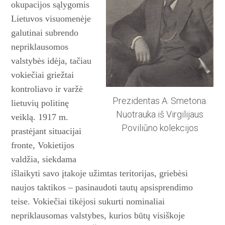
okupacijos sąlygomis
Lietuvos visuomenėje
galutinai subrendo
nepriklausomos
valstybės idėja, tačiau
vokiečiai griežtai
kontroliavo ir varžė
Prezidentas A. Smetona.
lietuvių politinę
Nuotrauka iš Virgilijaus
veiklą. 1917 m.
Poviliūno kolekcijos
prastėjant situacijai
fronte, Vokietijos
valdžia, siekdama
išlaikyti savo įtakoje užimtas teritorijas, griebėsi
naujos taktikos – pasinaudoti tautų apsi­sprendimo
teise. Vokiečiai tikėjosi sukurti nominaliai
nepriklausomas valstybes, kurios būtų visiškoje