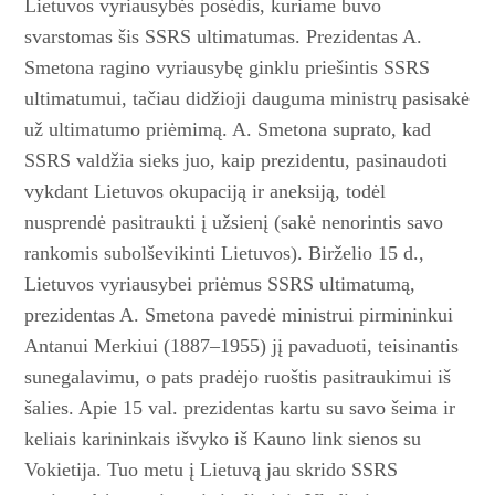
Lietuvos vyriausybės posėdis, kuriame buvo
svarstomas šis SSRS ultimatumas. Prezidentas A.
Smetona ragino vyriausybę ginklu priešintis SSRS
ultimatumui, tačiau didžioji dauguma ministrų pasisakė
už ultimatumo priėmimą. A. Smetona suprato, kad
SSRS valdžia sieks juo, kaip prezidentu, pasinaudoti
vykdant Lietuvos okupaciją ir aneksiją, todėl
nusprendė pasitraukti į užsienį (sakė nenorintis savo
rankomis subolševikinti Lietuvos). Birželio 15 d.,
Lietuvos vyriausybei priėmus SSRS ultimatumą,
prezidentas A. Smetona pavedė ministrui pirmininkui
Antanui Merkiui (1887–1955) jį pavaduo­ti, teisinantis
sunegalavimu, o pats pradėjo ruoštis pasitraukimui iš
šalies. Apie 15 val. prezidentas kartu su savo šeima ir
keliais karininkais išvyko iš Kauno link sienos su
Vokietija. Tuo metu į Lietuvą jau skrido SSRS