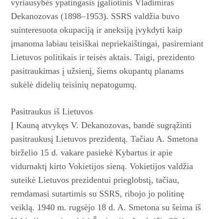
vyriausybės ypatingasis įgaliotinis Vladimiras
Dekanozovas (1898–1953). SSRS valdžia buvo
suinteresuota okupaciją ir aneksiją įvykdyti kaip
įmanoma labiau tei­siškai ne­priekaištingai, pasiremiant
Lietuvos politikais ir teisės aktais. Taigi, prezidento
pasitraukimas į užsienį, šiems okupantų planams
sukėlė didelių teisinių nepatogumų.
Pasitraukus iš Lietuvos
Į Kauną atvykęs V. Dekanozovas, bandė sugrąžinti
pasitraukusį Lietuvos prezidentą. Tačiau A. Smetona
birželio 15 d. vakare pasiekė Kybartus ir apie
vidurnaktį kirto Vokietijos sieną. Vokietijos valdžia
suteikė Lietuvos prezidentui prieglobstį, tačiau,
remdamasi sutartimis su SSRS, ribojo jo politinę
veiklą. 1940 m. rugsėjo 18 d. A. Smetona su šeima iš