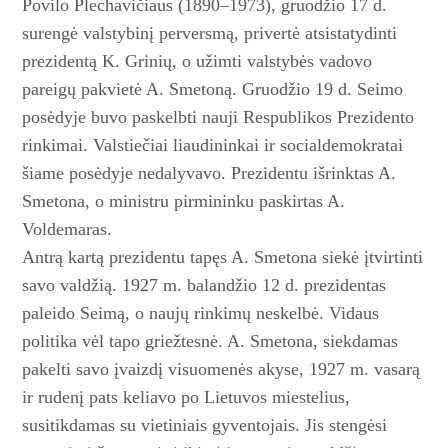
Povilo Plechavičiaus (1890–1973), gruodžio 17 d.
surengė valstybinį perversmą, privertė atsistatydinti
prezidentą K. Grinių, o užimti valstybės vadovo
pareigų pakvietė A. Smetoną. Gruodžio 19 d. Seimo
posėdyje buvo paskelbti nauji Respublikos Prezidento
rinkimai. Valstiečiai liaudininkai ir socialdemokratai
šiame posėdyje nedalyvavo. Prezidentu išrinktas A.
Smetona, o ministru pirmininku paskirtas A.
Voldemaras.
Antrą kartą prezidentu tapęs A. Smetona siekė įtvirtinti
savo valdžią. 1927 m. balandžio 12 d. prezidentas
paleido Seimą, o naujų rinkimų neskelbė. Vidaus
politika vėl tapo griežtesnė. A. Smetona, siekdamas
pakelti savo įvaizdį visuomenės akyse, 1927 m. vasarą
ir rudenį pats keliavo po Lietuvos miestelius,
susitikdamas su vietiniais gyventojais. Jis stengėsi