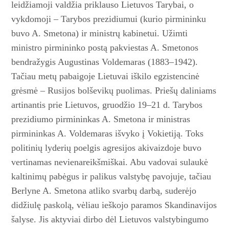
leidžiamoji valdžia priklauso Lietuvos Tarybai, o
vykdomoji – Tarybos prezidiumui (kurio pirmininku
buvo A. Smetona) ir ministrų kabinetui. Užimti
ministro pirmininko postą pakviestas A. Smetonos
bendražygis Augustinas Voldemaras (1883–1942).
Tačiau metų pabaigoje Lietuvai iškilo egzistencinė
grėsmė – Rusijos bolševikų puolimas. Priešų daliniams
artinantis prie Lietuvos, gruodžio 19–21 d. Tarybos
prezidiumo pirmininkas A. Smetona ir ministras
pirmininkas A. Voldemaras išvyko į Vokietiją. Toks
politinių lyderių poelgis agresijos akivaizdoje buvo
vertinamas nevienareikšmiškai. Abu vadovai sulaukė
kaltinimų pabėgus ir palikus valstybę pavojuje, tačiau
Berlyne A. Smetona atliko svarbų darbą, suderėjo
didžiulę paskolą, vėliau ieškojo paramos Skan­dinavijos
šalyse. Jis aktyviai dirbo dėl Lietuvos valstybingumo