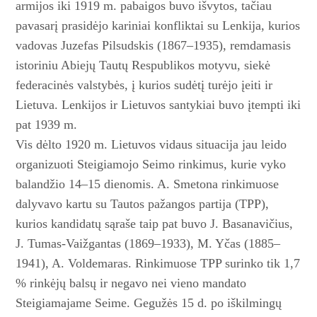
armijos iki 1919 m. pabaigos buvo išvytos, tačiau
pavasarį prasidėjo kariniai konfliktai su Lenkija, kurios
vadovas Juzefas Pilsuds­kis (1867–1935), remdamasis
istoriniu Abiejų Tautų Respublikos motyvu, siekė
federacinės valstybės, į kurios sudėtį turėjo įeiti ir
Lietuva. Lenkijos ir Lietuvos santykiai buvo įtempti iki
pat 1939 m.
Vis dėlto 1920 m. Lietuvos vidaus situacija jau leido
organizuoti Steigiamojo Seimo rinkimus, kurie vyko
balandžio 14–15 dienomis. A. Smetona rinkimuose
dalyvavo kartu su Tautos pažangos partija (TPP),
kurios kandidatų sąraše taip pat buvo J. Basanavičius,
J. Tumas-Vaižgantas (1869–1933), M. Yčas (1885–
1941), A. Voldemaras. Rinkimuo­se TPP surinko tik 1,7
% rinkėjų balsų ir negavo nei vieno mandato
Steigiamajame Seime. Gegužės 15 d. po iškilmingų