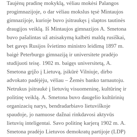
Taujėnų pradinę mokyklą, vėliau mokėsi Palangos
progimnazijoje, o dar vėliau mokslus tęsė Mintaujos
gimnazijoje, kurioje buvo įsitraukęs į slaptos tautinės
draugijos veiklą. Iš Mintaujos gimnazijos A. Smetona
buvo pašalintas už atsisakymą kalbėti maldą rusiškai,
bet gavęs Rusijos švietimo ministro leidimą 1897 m.
baigė Peterburgo gimnaziją ir universitete pradėjo
studijuoti teisę. 1902 m. baigęs universitetą, A.
Smetona grįžo į Lietuvą, įsikūrė Vilniuje, dirbo
advokato padėjėju, vėliau – Žemės banko tarnautoju.
Netrukus įsitraukė į lietuvių visuomeninę, kultūrinę ir
politinę veiklą. A. Smetona buvo daugelio kultūrinių
organizacių narys, bendradarbiavo lietuviškoje
spaudoje, jo namuose dažnai rinkdavosi aktyvūs
lietuvių inteligentai. Savo politinę karjerą 1902 m. A.
Smetona pradėjo Lietuvos demokratų partijoje (LDP)