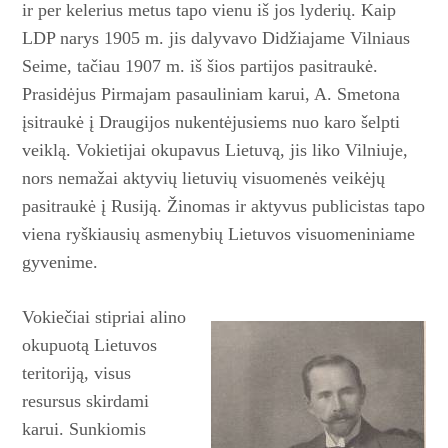
ir per kelerius metus tapo vienu iš jos lyderių. Kaip
LDP narys 1905 m. jis dalyvavo Didžiajame Vilniaus
Seime, tačiau 1907 m. iš šios partijos pasitraukė.
Prasidėjus Pirmajam pasauliniam karui, A. Smetona
įsitraukė į Draugijos nukentėjusiems nuo karo šelpti
veiklą. Vokietijai okupavus Lietuvą, jis liko Vilniuje,
nors nemažai aktyvių lietuvių visuomenės veikėjų
pasitraukė į Rusiją. Žinomas ir aktyvus publicistas tapo
viena ryškiausių asmenybių Lietuvos vi­suomeniniame
gyvenime.
Vokiečiai stipriai alino
okupuo­tą Lietuvos
teritoriją, visus
resursus skirdami
karui. Sunkiomis