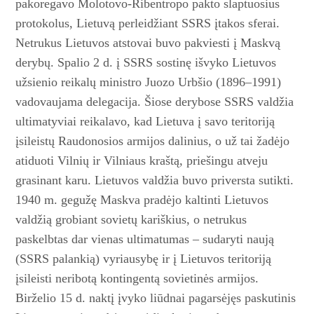
pakoregavo Molotovo-Ribentropo pakto slaptuosius
protokolus, Lietuvą perleidžiant SSRS įtakos sferai.
Netrukus Lietuvos atstovai buvo pakviesti į Maskvą
derybų. Spalio 2 d. į SSRS sostinę išvyko Lietuvos
užsienio reikalų ministro Juozo Urbšio (1896–1991)
vadovaujama delegacija. Šiose derybose SSRS valdžia
ultimatyviai reikalavo, kad Lietuva į savo teritoriją
įsileistų Raudonosios armijos dalinius, o už tai žadėjo
atiduoti Vilnių ir Vilniaus kraštą, priešingu atveju
grasinant karu. Lietuvos valdžia buvo priversta sutikti.
1940 m. gegužę Maskva pradėjo kaltinti Lietuvos
valdžią grobiant sovietų kariškius, o netrukus
paskelbtas dar vienas ultimatumas – sudaryti naują
(SSRS palankią) vyriausybę ir į Lietuvos teritoriją
įsileisti neribotą kontingentą sovietinės armijos.
Birželio 15 d. naktį įvyko liūdnai pagarsėjęs paskutinis