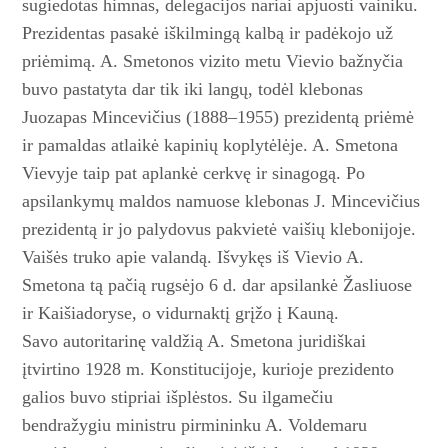
sugiedotas himnas, delegacijos nariai apjuosti vainiku.
Prezidentas pasakė iškilmingą kalbą ir padėkojo už
priėmimą. A. Smetonos vizito metu Vievio bažnyčia
buvo pastatyta dar tik iki langų, todėl klebonas
Juozapas Mincevičius (1888–1955) prezidentą priėmė
ir pamaldas atlaikė kapinių koplytėlėje. A. Smetona
Vievyje taip pat aplankė cerkvę ir sinagogą. Po
apsilankymų maldos namuose klebonas J. Mincevičius
pre­zidentą ir jo palydovus pakvietė vaišių klebonijoje.
Vaišės truko apie valandą. Išvykęs iš Vievio A.
Smetona tą pačią rugsėjo 6 d. dar apsilankė Žasliuose
ir Kaišiadoryse, o vidurnaktį grįžo į Kauną.
Savo autoritarinę valdžią A. Smetona juridiškai
įtvirtino 1928 m. Konstitucijoje, kurioje prezidento
galios buvo stipriai išplėstos. Su ilgamečiu
bendražygiu ministru pirmininku A. Voldemaru