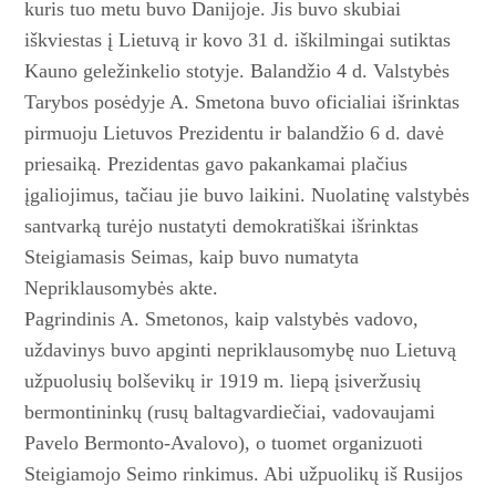
kuris tuo metu buvo Danijoje. Jis buvo skubiai
iškviestas į Lietuvą ir kovo 31 d. iškilmingai sutiktas
Kauno geležinkelio stotyje. Balandžio 4 d. Valstybės
Tarybos posėdyje A. Smetona buvo oficialiai išrinktas
pirmuoju Lietuvos Prezidentu ir balandžio 6 d. davė
priesaiką. Prezidentas gavo pakankamai plačius
įgaliojimus, tačiau jie buvo laikini. Nuolatinę valstybės
santvarką turėjo nustatyti demokratiškai išrinktas
Steigiamasis Seimas, kaip buvo numatyta
Nepriklausomybės akte.
Pagrindinis A. Smetonos, kaip valstybės vadovo,
uždavinys buvo apginti nepriklausomybę nuo Lietuvą
užpuolusių bolševikų ir 1919 m. liepą įsiveržusių
bermontininkų (rusų baltagvardiečiai, vadovaujami
Pavelo Bermonto-Avalovo), o tuomet organizuoti
Steigiamojo Seimo rinkimus. Abi užpuolikų iš Rusijos