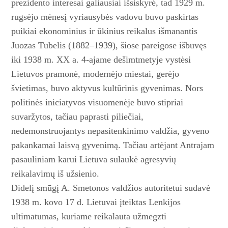
prezidento interesai galiausiai išsiskyrė, tad 1929 m.
rugsėjo mėnesį vyriausybės vadovu buvo paskirtas
puikiai ekonominius ir ūkinius reikalus išmanantis
Juozas Tūbelis (1882–1939), šiose pareigose išbuvęs
iki 1938 m. XX a. 4-ajame dešimtmetyje vystėsi
Lietuvos pramonė, modernėjo miestai, gerėjo
švietimas, buvo aktyvus kultūrinis gyvenimas. Nors
politinės iniciatyvos visuomenėje buvo stipriai
suvaržytos, tačiau paprasti piliečiai,
nedemonstruojantys nepasitenkinimo valdžia, gyveno
pakankamai laisvą gyvenimą. Tačiau artėjant Antrajam
pasauliniam karui Lietuva sulaukė agresyvių
reikalavimų iš užsienio.
Didelį smūgį A. Smetonos valdžios autoritetui sudavė
1938 m. kovo 17 d. Lietuvai įteiktas Lenkijos
ultimatumas, kuriame reikalauta užmegzti