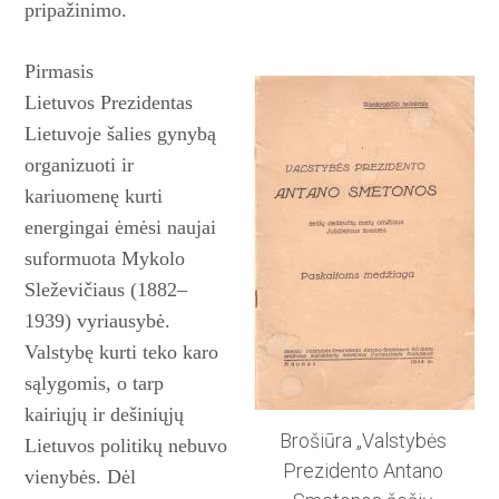
pri­pažinimo.
Pirmasis
Lietuvos
Prezidentas
Lietuvoje šalies gynybą
organizuoti ir
kariuomenę kurti
energingai ėmėsi naujai
suformuota Mykolo
Sleževičiaus (1882–
1939) vy­­riausybė.
Valstybę kurti teko karo
sąlygomis, o tarp
kairiųjų ir dešiniųjų
Brošiūra „Valstybės
Lietuvos politikų nebuvo
Prezidento Antano
vienybės. Dėl