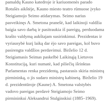
pamaldų Kauno katedroje ir kariuomenės parado
Rotušės aikštėje, Kauno miesto teatro rūmuose įvyko
Steigiamojo Seimo atidarymas. Seimo narius
pasveikinęs A. Smetona pranešė, kad laikinoji valdžia
baigia savo darbą ir pasitraukia iš pareigų, perduodama
krašto valdymą aukštajam susirinkimui. Prezidentas ir
vyriausybė kurį laiką dar ėjo savo pareigas, kol buvo
pasirengta valdžios perdavimui. Birželio 12 d.
Steigiamasis Seimas paskelbė Laikinąją Lietuvos
Konstituciją, kuri numatė, kad piliečių išrinktas
Parlamentas renka prezidentą, pastarasis skiria ministrą
pirmininką, o jis sudaro ministrų kabinetą. Birželio 19
d. prezidentūroje (Kaune) A. Smetona valstybės
vadovo pareigas perdavė Steigiamojo ­Seimo
pirmininkui Aleksandrui Stulginskiui (1885–1969).