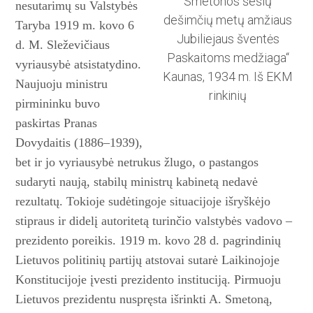
Smetonos šešių
nesutarimų su Valstybės
dešimčių metų amžiaus
Taryba 1919 m. kovo 6
Jubiliejaus šventės
d. M. Sleževičiaus
Paskaitoms medžiaga“
vyriausybė atsistatydino.
Kaunas, 1934 m. Iš EKM
Nau­juoju ministru
rinkinių
pirmininku buvo
paskirtas Pranas
Dovydaitis (1886–1939),
bet ir jo vyriausybė netrukus žlugo, o pastangos
sudaryti nau­ją, stabilų ministrų kabinetą nedavė
rezultatų. Tokioje sudėtingoje situacijoje išryškėjo
stipraus ir didelį autoritetą turinčio valstybės vadovo –
prezidento poreikis. 1919 m. kovo 28 d. pagrindinių
Lietuvos politinių partijų atstovai sutarė Laikinojoje
Konstitucijoje įvesti prezidento instituciją. Pirmuoju
Lietuvos prezidentu nuspręsta išrinkti A. Smetoną,