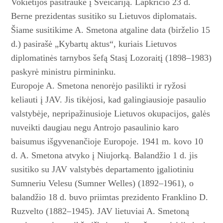
Vokietijos pasitraukė į Šveicariją. Lapkričio 23 d.
Berne prezidentas susitiko su Lietuvos diplomatais.
Šiame susitikime A. Smetona atgaline data (birželio 15
d.) pasirašė „Kybartų aktus“, kuriais Lietuvos
diplomatinės tarnybos šefą Stasį Lozoraitį (1898–1983)
paskyrė ministru pirmininku.
Europoje A. Smetona nenorėjo pasilikti ir ryžosi
keliauti į JAV. Jis tikėjosi, kad galingiausioje pasaulio
valstybėje, nepripažinusioje Lietuvos okupacijos, galės
nuveikti daugiau negu Antrojo pasaulinio karo
baisumus išgyvenančioje Europoje. 1941 m. kovo 10
d. A. Smetona atvyko į Niujorką. Balandžio 1 d. jis
susitiko su JAV valstybės departamento įgaliotiniu
Sumneriu Velesu (Sumner Welles) (1892–1961), o
balandžio 18 d. buvo priimtas prezidento Franklino D.
Ruzvelto (1882–1945). JAV lietuviai A. Smetoną