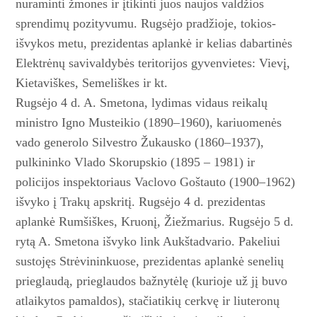
nuraminti žmones ir įtikinti juos naujos valdžios
sprendimų pozityvumu. Rugsėjo pradžioje, tokios­
išvykos metu, prezidentas aplankė ir kelias dabartinės
Elektrėnų savivaldybės teritorijos gyvenvietes: Vievį,
Kietaviškes, Semeliškes ir kt.
Rugsėjo 4 d. A. Smetona, lydimas vidaus reikalų
ministro Igno Musteikio (1890–1960), kariuomenės
vado generolo Silvestro Žukausko (1860–1937),
pulkininko Vlado Skorupskio (1895 – 1981) ir
policijos inspektoriaus Vaclovo Goštauto (1900–1962)
išvyko į Trakų apskritį. Rugsėjo 4 d. prezidentas
aplankė Rumšiškes, Kruonį, Žiežmarius. Rugsėjo 5 d.
rytą A. Smetona išvyko link Aukštadvario. Pakeliui
sustojęs Strėvininkuose, prezidentas aplankė senelių
prieglaudą, prieglaudos bažnytėlę (kurioje už jį buvo
atlaikytos pamaldos), stačiatikių cerkvę ir liuteronų