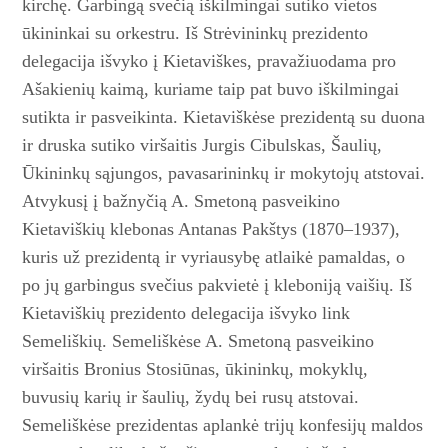
kirchę. Garbingą svečią iškilmingai sutiko vietos
ūkininkai su orkestru. Iš Strėvininkų prezidento
delegacija išvyko į Kietaviškes, pravažiuodama pro
Ašakienių kaimą, kuriame taip pat buvo iškilmingai
sutikta ir pasveikinta. Kietaviškėse prezidentą su duona
ir druska sutiko viršaitis Jurgis Cibulskas, Šaulių,
Ūkininkų sąjungos, pavasarininkų ir mokytojų atstovai.
Atvykusį į bažnyčią A. Smetoną pasveikino
Kietaviškių klebonas Antanas Pakštys (1870–1937),
kuris už prezidentą ir vyriausybę atlaikė pamaldas, o
po jų garbingus svečius pakvietė į kleboniją vaišių. Iš
Kietaviškių prezidento delegacija išvyko link
Semeliškių. Semeliškėse A. Smetoną pasveikino
viršaitis Bronius Stosiūnas, ūkininkų, mokyklų,
buvusių karių ir šaulių, žydų bei rusų atstovai.
Semeliškėse prezidentas aplankė trijų konfesijų maldos