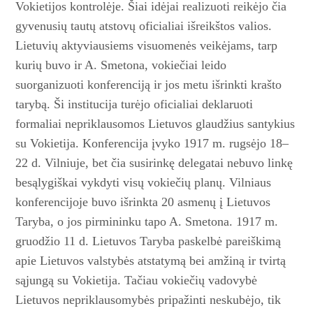
Vokietijos kontrolėje. Šiai idėjai realizuoti reikėjo čia
gyvenusių tautų atstovų oficialiai išreikštos valios.
Lietuvių aktyviausiems visuomenės veikėjams, tarp
kurių buvo ir A. Smetona, vokiečiai leido
suorganizuoti konferenciją ir jos metu išrinkti krašto
tarybą. Ši institucija turėjo oficialiai deklaruoti
formaliai nepriklausomos Lietuvos glaudžius santykius
su Vokietija. Konferencija įvyko 1917 m. rugsėjo 18–
22 d. Vilniuje, bet čia susirinkę delegatai nebuvo linkę
besąlygiškai vykdyti visų vokiečių planų. Vilniaus
konferencijoje buvo išrinkta 20 asmenų į Lietuvos
Taryba, o jos pirmininku tapo A. Smetona. 1917 m.
gruodžio 11 d. Lietuvos Taryba paskelbė pareiškimą
apie Lietuvos valstybės atstatymą bei amžiną ir tvirtą
sąjungą su Vokietija. Tačiau vokiečių vadovybė
Lietuvos nepriklausomybės pripažinti neskubėjo, tik