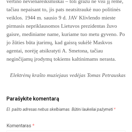
vertino nevienareikšmiškai – toli gražu ne visi jį rėmė,
tačiau nepaisant to, jis pats neatsitraukė nuo politinės
veiklos. 1944 m. sausio 9 d. JAV Klivlendo mieste
pirmasis nepriklausomos Lietuvos prezidentas žuvo
gaisre, mediniame name, kuriame tuo metu gyveno. Po
jo žūties būta įtarimų, kad gaisrą sukėlė Maskvos
agentai, norėję atsikratyti A. Smetona, tačiau
neginčijamų įrodymų tokiems kaltinimams nerasta.
Elektrėnų krašto muziejaus vedėjas Tomas Petrauskas
Parašykite komentarą
El. pašto adresas nebus skelbiamas.
Būtini laukeliai pažymėti
*
Komentaras
*