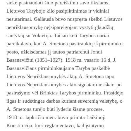
siekė pasinaudoti šiuo pareiškimu savo tikslams.
Lietuvos Taryboje kilo pasipiktinimas ir vidiniai
nesutarimai. Galiausia buvo nuspręsta skelbti Lietuvos
nepri­klausomybę neįsipareigojant vystyti glaudžių
santykių su Vokietija. Tačiau keli Tarybos nariai
pareikalavo, kad A. Smetona pasitrauktų iš pirmininko
posto, užleisdamas jį tautos patriarchui Jonui
Basanavičiui (1851–1927). 1918 m. vasario 16 d. J.
Basanavičiaus pirmininkaujama Taryba paskelbė
Lietuvos Nepriklausomybės aktą. A. Smetona tapo
Lietuvos Nepriklausomybės akto signataru ir iškart po
pasirašymo vėl išrinktas Tarybos pirmininku. Prasidėjo
ilgas ir sudėtingas darbas kuriant suverenią valstybę, o
A. Smetona turėjo būti lyderiu šiame procese.
1918 m. lapkričio mėn. buvo priimta Laikinoji
Konstitucija, kuri reglamentavo, kad įstatymų