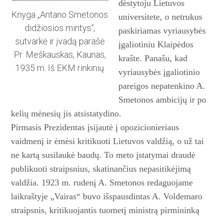
dėstytoju Lietuvos
Knyga „Antano Smetonos
universitete, o netrukus
didžiosios mintys“,
paskiriamas vyriausybės
sutvarkė ir įvadą parašė
įgaliotiniu Klaipėdos
Pr. Meškauskas, Kaunas,
krašte. Panašu, kad
1935 m. Iš EKM rinkinių
vyriausybės įgaliotinio
pareigos nepatenkino A.
Smetonos ambicijų ir po
kelių mėnesių jis atsistatydino.
Pirmasis Prezidentas įsijautė į opozicionieriaus
vaidmenį ir ėmėsi kritikuoti Lietuvos valdžią, o už tai
ne kartą susilaukė baudų. To meto įstatymai draudė
publikuoti straips­nius, skatinančius nepasitikėjimą
valdžia. 1923 m. rudenį A. Smetonos redaguojame
laikraštyje „Vairas“ buvo išspausdintas A. Voldemaro
straipsnis, kritikuojantis tuometį ministrą pirmininką