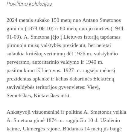
Poviliūno kolekcijos
2024 metais sukako 150 metų nuo Antano Smetonos
gimimo (1874-08-10) ir 80 metų nuo jo mirties (1944-
01-09). A. Smetona įėjo į Lietuvos istoriją tapdamas
pirmuoju mūsų valstybės prezidentu, bet neretai
sulaukia kritiškų vertinimų dėl 1926 m. valstybinio
perversmo, autoritarinio valdymo ir 1940 m.
pasitraukimo iš Lietuvos. 1927 m. rugsėjo mėnesį
prezidentas aplankė ir kelias dabartinės Elektrėnų
savivaldybės teritorijos gyvenvietes: Vievį,
Semeliškes, Kietaviškes ir kt.
Ankstyvoji visuomeninė ir
politinė A. Smetonos veikla
A. Smetona gimė 1874 m. rugpjūčio 10 d. Užulėnio
kaime, Ukmergės rajone. Būdamas 14 metų jis baigė