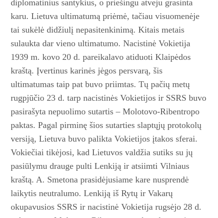
diplomatinius santykius, o priešingu atveju grasinta
karu. Lietuva ultimatumą priėmė, tačiau visuomenėje
tai sukėlė didžiulį nepasitenkinimą. Kitais metais
sulaukta dar vieno ultimatumo. Nacistinė Vokietija
1939 m. kovo 20 d. pareikalavo atiduoti Klaipėdos
kraštą. Įvertinus karinės jėgos persvarą, šis
ultimatumas taip pat buvo priimtas. Tų pačių metų
rugpjūčio 23 d. tarp nacistinės Vokietijos ir SSRS buvo
pasirašyta nepuolimo sutartis – Molotovo-Ribentropo
paktas. Pagal pirminę šios sutarties slaptųjų protokolų
versiją, Lietuva buvo palikta Vokietijos įtakos sferai.
Vokiečiai tikėjosi, kad Lietuvos valdžia sutiks su jų
pasiūlymu drauge pulti Lenkiją ir atsiimti Vilniaus
kraštą. A. Smetona prasidėjusiame kare nusprendė
laikytis neutralumo. Lenkiją iš Rytų ir Vakarų
okupavusios SSRS ir nacistinė Vokietija rugsėjo 28 d.