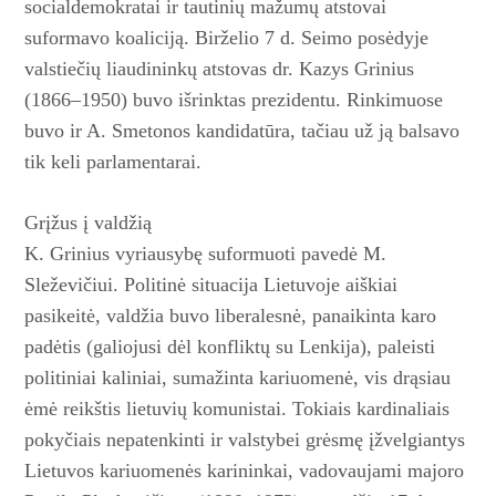
socialdemokratai ir tautinių mažumų atstovai
suformavo koaliciją. Birželio 7 d. Seimo posėdyje
valstiečių liaudininkų atstovas dr. Kazys Grinius
(1866–1950) buvo išrinktas prezidentu. Rinkimuose
buvo ir A. Smetonos kandidatūra, tačiau už ją balsavo
tik keli parlamentarai.
Grįžus į valdžią
K. Grinius vyriausybę suformuo­ti pavedė M.
Sleževičiui. Politinė situa­cija Lietuvoje aiškiai
pasikeitė, valdžia buvo liberalesnė, panaikinta karo
padėtis (galiojusi dėl konfliktų su Lenkija), paleisti
politiniai kaliniai, sumažinta kariuomenė, vis drąsiau
ėmė reikštis lietuvių komunistai. Tokiais kardinaliais
pokyčiais nepatenkinti ir valstybei grėsmę įžvelgiantys
Lietuvos kariuomenės karininkai, vadovaujami majoro