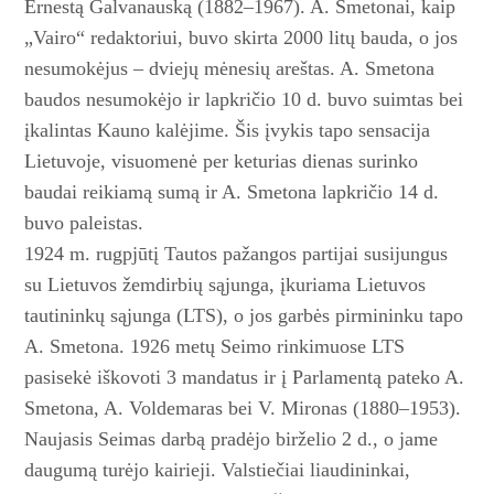
Ernestą Galvanauską (1882–1967). A. Smetonai, kaip
„Vairo“ redaktoriui, buvo skirta 2000 litų bauda, o jos
nesumokėjus – dviejų mėnesių areštas. A. Smetona
baudos nesumokėjo ir lapkričio 10 d. buvo suimtas bei
įkalintas Kauno kalėjime. Šis įvykis tapo sensacija
Lietuvoje, visuomenė per keturias dienas surinko
baudai reikiamą sumą ir A. Smetona lapkričio 14 d.
buvo paleistas.
1924 m. rugpjūtį Tautos pažangos partijai susijungus
su Lietuvos žemdirbių sąjunga, įkuriama Lietuvos
tautininkų sąjunga (LTS), o jos garbės pirmininku tapo
A. Smetona. 1926 metų Seimo rinkimuose LTS
pasisekė iškovoti 3 mandatus ir į Parlamentą pateko A.
Smetona, A. Voldemaras bei V. Mironas (1880–1953).
Naujasis Seimas darbą pradėjo birželio 2 d., o jame
daugumą turėjo kairieji. Valstiečiai liaudininkai,