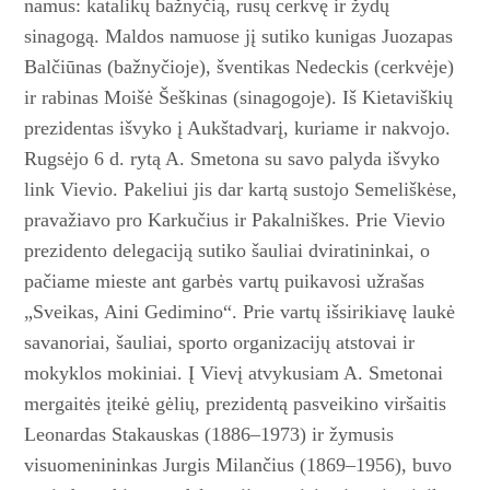
namus: katalikų bažnyčią, rusų cerkvę ir žydų
sinagogą. Maldos namuose jį sutiko kunigas Juozapas
Balčiūnas (bažnyčioje), šventikas Nedeckis (cerkvėje)
ir rabinas Moišė Šeškinas (sinagogoje). Iš Kietaviškių
prezidentas išvyko į Aukštadvarį, kuriame ir nakvojo.
Rugsėjo 6 d. rytą A. Smetona su savo palyda išvyko
link Vievio. Pakeliui jis dar kartą sustojo Semeliškė­se,
pravažiavo pro Karkučius ir Pakalniškes. Prie Vievio
prezidento delegaciją sutiko šauliai dviratininkai, o
pačiame mieste ant garbės vartų puikavosi užrašas
„Sveikas, Aini Gedimino“. Prie vartų išsirikiavę laukė
savanoriai, šauliai, sporto organizacijų atstovai ir
mokyklos mokiniai. Į Vievį atvykusiam A. Smetonai
mergaitės įteikė gėlių, prezidentą pasveikino viršaitis
Leo­nardas Stakauskas (1886–1973) ir žymusis
visuomenininkas Jurgis Milančius (1869–1956), buvo