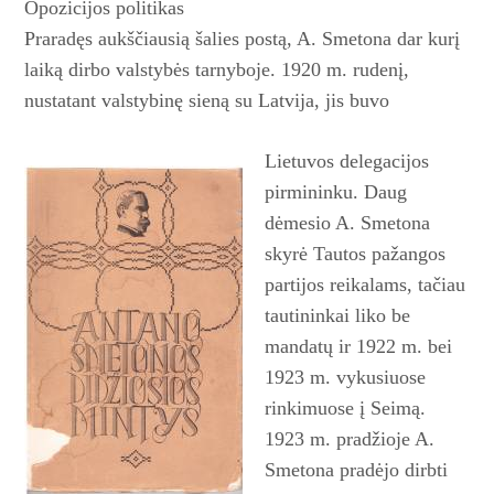
Opozicijos politikas
Praradęs aukščiausią šalies postą, A. Smetona dar kurį
laiką dirbo valstybės tarnyboje. 1920 m. rudenį,
nustatant valstybinę sieną su Latvija, jis buvo
Lietuvos delegacijos
pirmininku. Daug
dėmesio A. Smetona
skyrė Tautos pažangos
partijos reikalams, tačiau
tautininkai liko be
mandatų ir 1922 m. bei
1923 m. vykusiuose
rinkimuose į Seimą.
1923 m. pradžioje A.
Smetona pradėjo dirbti