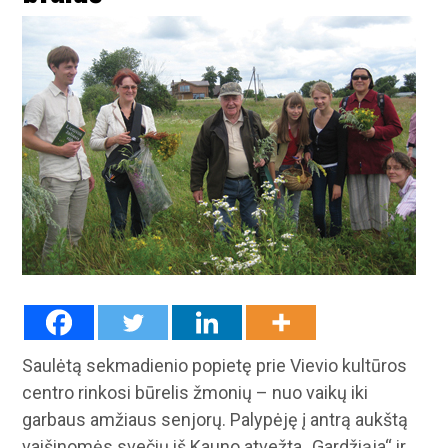
Saulėtą sekmadienio popietę prie Vievio kultūros
centro rinkosi būrelis žmonių – nuo vaikų iki
garbaus amžiaus senjorų. Palypėję į antrą aukštą
vaišinomės svečių iš Kauno atvežta „Gardžiąja“ ir