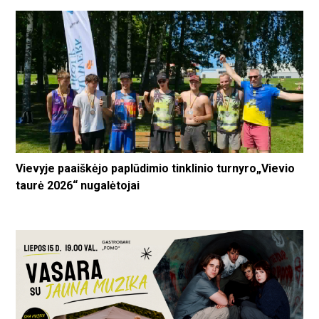
Vievyje paaiškėjo paplūdimio tinklinio turnyro„Vievio
taurė 2026“ nugalėtojai