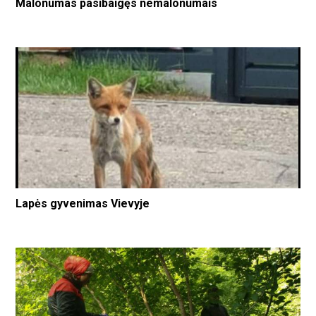
Malonumas pasibaigęs nemalonumais
Lapės gyvenimas Vievyje