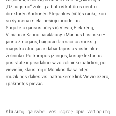
„Džiaugsmo“ žolelių arbata iš kultūros centro
direktorės Audronės Stepankevičiūtės rankų, kuri
su šypsena mielai nešiojo puodelius.
Sugužėjo gausus būrys iš Vievio, Elektrėnų,
Vilniaus ir Kauno pasiklausyti Mariaus Lasinsko –
jauno žmogaus, baigusio farmacijos mokslų
magistro studijas ir dabar tapusio vaistininku-
žolininku. Po trumpos įžangos, kurioje lektorius
prisistatė ir pasidalino savo žolininko patirtimi, po
vieviečių klausimų ir Monikos Ikasalaitės
muzikinės dalies visi patraukėme link Vievio ežero,
į pakrantės pievas.
Klausimų gausybė! Vos išgirdę apie vertingumą