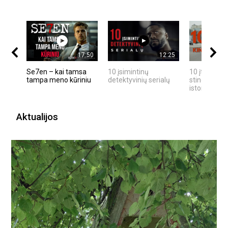
17:50
12:25
Se7en – kai tamsa
10 įsimintinų
10 įtemptų,
tampa meno kūriniu
detektyvinių serialų
stingdančių
istorijų
Aktualijos