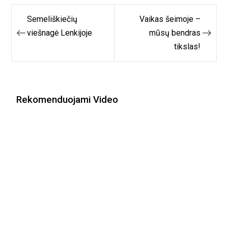
Navigacija
Semeliškiečių
Vaikas šeimoje –
tarp
viešnagė Lenkijoje
mūsų bendras
tikslas!
įrašų
Rekomenduojami Video