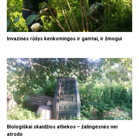
Invazinės rūšys kenksmingos ir gamtai, ir žmogui
Biologiškai skaidžios atliekos – žalingesnės nei
atrodo