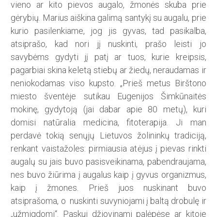
vieno ar kito pievos augalo, žmonės skuba prie
gėrybių. Marius aiškina galimą santykį su augalu, prie
kurio pasilenkiame, jog jis gyvas, tad pasikalba,
atsiprašo, kad nori jį nuskinti, prašo leisti jo
savybėms gydyti jį patį ar tuos, kurie kreipsis,
pagarbiai skina keletą stiebų ar žiedų, neraudamas ir
neniokodamas viso kupsto. „Prieš metus Birštono
miesto šventėje sutikau Eugenijos Šimkūnaitės
mokinę, gydytoją (jai dabar apie 80 metų), kuri
domisi natūralia medicina, fitoterapija. Ji man
perdavė tokią senųjų Lietuvos žolininkų tradiciją,
renkant vaistažoles: pirmiausia atėjus į pievas rinkti
augalų su jais buvo pasisveikinama, pabendraujama,
nes buvo žiūrima į augalus kaip į gyvus organizmus,
kaip į žmones. Prieš juos nuskinant buvo
atsiprašoma, o nuskinti suvyniojami į baltą drobulę ir
„užmigdomi“. Paskui džiovinami palėpėse ar kitoje