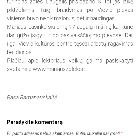
turinčias žoles. Daugelis prisipažino iki tol jas laikę
piktžolėmis. Taigi, braidymas po Vievio pievas
visiems buvo ne tik malonus, bet ir naudingas.
Mariaus Lasinko siūlomų 17 augalų mišinių kai kurie
dar grįžo įsigyti ir po pasivaikščiojimo pievose. Dar
ilgai Vievio kultūros centre tęsėsi arbatų ragavimas
bei dainos.
Plačiau apie lektoriaus veiklą galima pasiskaityti
svetainėje www.mariauszoleles.lt
Rasa Ramanauskaitė
Parašykite komentarą
El. pašto adresas nebus skelbiamas.
Būtini laukeliai pažymėti
*