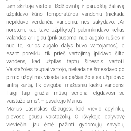
tam skirtoje vietoje. Išdžiovintą ir paruoštą žaliavą
užpildavo kūno temperatūros vandeniu (niekada
nepildavo verdančiu vandeniu, nes sakydavo: „Ar
norėtum, kad tave užplikytų“) pabrinkindavo kelias
valandas ar ilgiau (priklausomai nuo augalo rūšies ir
nuo to, kurios augalo dalys buvo vartojamos), o
esant poreikiui tik prieš vartojimą įpildavo šilto
vandens, kad užpilas taptų šiltesnis vartoti.
Vaistažoles taupiai vartojo, niekada neišmesdavo po
pirmo užpylimo, visada tas pačias žoleles užpildavo
antrą kartą, tik dvigubai mažesniu kiekiu vandens.
Taigi taip gražiai mūsų senoliai elgdavosi su
vaistažolėmis“, – pasakojo Marius.
Marius Lasinskas džiaugėsi, kad Vievio apylinkių
pievose gausu vaistažolių. O išvykoje dalyvavę
vieviečiai jau ėmė pažinti gydomųjų savybių