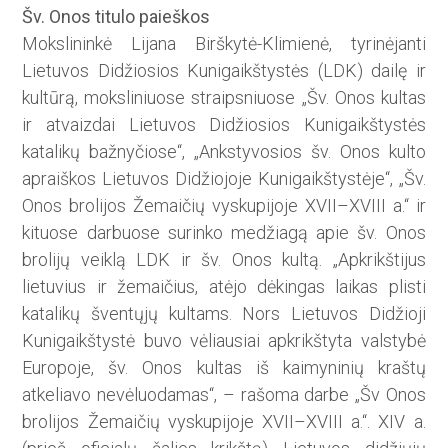
Šv. Onos titulo paieškos
Mokslininkė Lijana Birškytė-Klimienė, tyrinėjanti
Lietuvos Didžiosios Kunigaikštystės (LDK) dailę ir
kultūrą, moksliniuose straips­niuose „Šv. Onos kultas
ir atvaizdai Lietuvos Didžiosios Kunigaikštystės
katalikų bažnyčiose“, „Ankstyvosios šv. Onos kulto
apraiškos Lietuvos Didžiojoje Kunigaikštystėje“, „Šv.
Onos brolijos Žemaičių vyskupijoje XVII–XVIII a.“ ir
kituose darbuose surinko medžiagą apie šv. Onos
brolijų veiklą LDK ir šv. Onos kultą. „Apkrikštijus
lietuvius ir žemaičius, atėjo dėkingas laikas plisti
katalikų šventųjų kultams. Nors Lietuvos Didžioji
Kunigaikštystė buvo vėliausiai apkrikštyta valstybė
Europoje, šv. Onos kultas iš kaimyninių kraštų
atkeliavo nevėluodamas“, – rašoma darbe „Šv Onos
brolijos Žemaičių vyskupijoje XVII–XVIII a.“. XIV a.