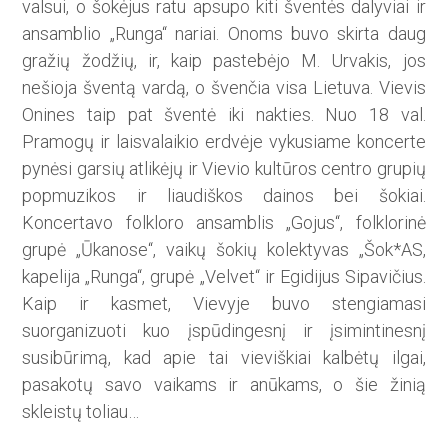
valsui, o šokėjus ratu apsupo kiti šventės dalyviai ir
ansamblio „Runga“ nariai. Onoms buvo skirta daug
gražių žodžių, ir, kaip pastebėjo M. Urvakis, jos
nešioja šventą vardą, o švenčia visa Lietuva. Vievis
Onines taip pat šventė iki nakties. Nuo 18 val.
Pramogų ir laisvalaikio erdvėje vykusiame koncerte
pynėsi garsių atlikėjų ir Vievio kultūros centro grupių
popmuzikos ir liaudiškos dainos bei šokiai.
Koncertavo folkloro ansamblis „Gojus“, folklorinė
grupė „Ūkanose“, vaikų šokių kolektyvas „Šok*AS,
kapelija „Runga“, grupė „Velvet“ ir Egidijus Sipavičius.
Kaip ir kasmet, Vievyje buvo stengiamasi
suorganizuoti kuo įspūdingesnį ir įsimintinesnį
susibūrimą, kad apie tai vieviškiai kalbėtų ilgai,
pasakotų savo vaikams ir anūkams, o šie žinią
skleistų toliau…