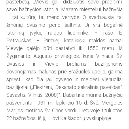
pastebėtų. „Vievis gali didžiuotis savo praeitimi,
savo bažnyčios istorija. Mažam miesteliui bažnyčia
– tai kultūra, tai meno vertybė. O svarbiausia, tai
žmonių dvasinio peno šaltinis. Ji yra begalinė
istorinių įvykių raidos liudininkė, – rašo E.
Petrauskas. – Pirmieji katalikiški maldos namai
Vievyje galėjo būti pastatyti iki 1550 metų. Iš
Žygimanto Augusto privilegijos, kuria Vilniaus Šv.
Dvasios ir Vievio broliams bazilijonams
dovanojamas malūnas prie Bražuolės upelio, galima
spręsti, kad čia jau gyveno ir meldėsi vienuoliai
bazilijonai („Elektrėnų Dekanato sakralinis paveldas“,
Savastis, Vilnius, 2008)“. Dabartinė mūrinė bažnyčia
pašventinta 1931 m. lapkričio 15 d. Švč. Mergelės
Marijos motinos šv. Onos vardu Lietuvoje tituluotos
22 bažnyčios, iš jų – dvi Kaišiadorių vyskupijoje.