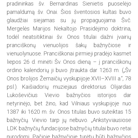
pradininkas šv. Bernardinas Sienietis puoselėjo
pamaldumą šv. Onai. Šios šventosios kultas buvo
glaudžiai siejamas su jų propaguo­jama Švč.
Mergelės Marijos Nekaltojo Prasidėjimo doktrina,
todėl neatsitiktinai šv. Onos titulai dažni įvairių
pranciškonų vienuolijos šakų bažnyčiose ir
vienuolynuo­se. Pranciškonai pirmieji pradėjo kasmet
liepos 26 d. minėti Šv. Onos dieną – į pranciškonų
ordino kalendorių ji buvo įtraukta dar 1263 m. („Šv
Onos brolijos Žemaičių vys­kupijoje XVII–XVIII a.“, 78
psl.). Kaišiadorių muziejaus direktorius Olijardas
Lukoševičius Vievio bažnyčios istorijos dar
netyrinėjo, bet žino, kad Vilniaus vyskupijoje nuo
1387 iki 1620 m. šv. Onos titulas buvo suteiktas 15
bažnyčių. Vievio tarp jų nebuvo. „Ankstyviausiose
LDK bažnyčių fundacijose bažnyčių titulai buvo retai
nurodomi. Pačio­je bažnyčio­je turėtų būti bažny­čios