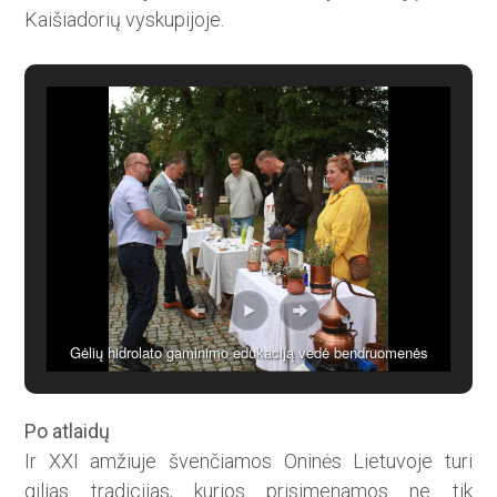
Kaišiadorių vyskupijoje.
Gėlių hidrolato gaminimo edukaciją vedė bendruomenės
„Aktėvystė“ lyderė Agnė Landžiūtė, pirma iš dešinės, medaus
pažinimo – Valdas Kazulėnas, pirmas iš kairės
Po atlaidų
Ir XXI amžiuje švenčiamos Oninės Lietuvoje turi
gilias tradicijas, kurios prisimenamos ne tik