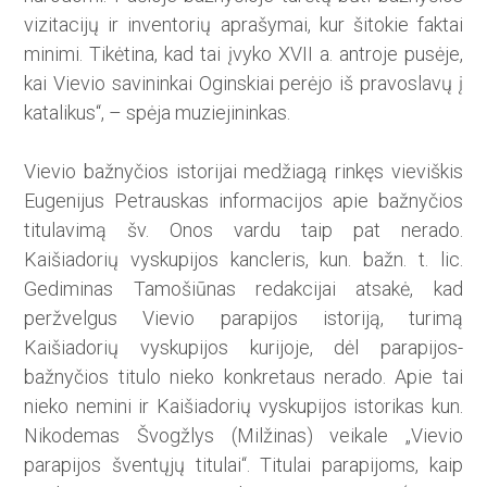
vizitacijų ir inventorių aprašymai, kur šitokie faktai
minimi. Tikėtina, kad tai įvyko XVII a. antroje pusėje,
kai Vievio savininkai Oginskiai perėjo iš pravoslavų į
katalikus“, – spėja muziejininkas.
Vievio bažnyčios istorijai medžiagą rinkęs vieviškis
Eugenijus Petrauskas informacijos apie bažnyčios
titulavimą šv. Onos vardu taip pat nerado.
Kaišiadorių vyskupijos kancleris, kun. bažn. t. lic.
Gediminas Tamošiūnas redakcijai atsakė, kad
peržvelgus Vievio parapijos istoriją, turimą
Kaišiadorių vyskupijos kurijoje, dėl parapijos-
bažnyčios titulo nieko konkretaus nerado. Apie tai
nieko nemini ir Kaišiadorių vys­kupijos istorikas kun.
Nikodemas Švogžlys (Milžinas) veikale „Vievio
parapijos šventųjų titulai“. Titulai parapijoms, kaip