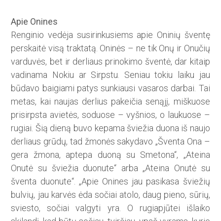
Apie Onines
Renginio vedėja susirinkusiems apie Oninių šventę
perskaitė visą traktatą. Oninės – ne tik Onų ir Onučių
varduvės, bet ir derliaus prinokimo šventė, dar kitaip
vadinama Nokiu ar Sirpstu. Seniau tokiu laiku jau
būdavo baigiami patys sunkiausi vasaros darbai. Tai
metas, kai naujas derlius pakeičia senąjį, miškuose
prisirpsta avietės, soduose – vyšnios, o laukuose –
rugiai. Šią dieną buvo kepama šviežia duona iš naujo
derliaus grūdų, tad žmonės sakydavo „Šventa Ona –
gera žmona, aptepa duoną su Smetona“, „Ateina
Onutė su šviežia duonute“ arba „Ateina Onutė su
šventa duonute“. „Apie Onines jau pasikasa šviežių
bulvių, jau karvės ėda sočiai atolo, daug pieno, sūrių,
sviesto, sočiai valgyti yra. O rugiapjūtei išlaiko