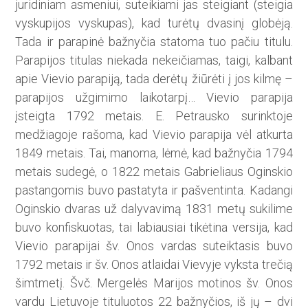
juridiniam asmeniui, suteikiami jas steigiant (stei­gia
vyskupijos vyskupas), kad turėtų dvasinį globėją.
Tada ir parapinė bažnyčia statoma tuo pačiu titulu.
Parapijos titulas niekada nekeičiamas, taigi, kalbant
apie Vievio parapiją, tada derėtų žiūrėti į jos kilmę –
parapijos užgimimo laikotarpį… Vievio parapija
įsteigta 1792 metais. E. Petrausko surinktoje
medžiagoje rašoma, kad Vievio parapija vėl atkurta
1849 metais. Tai, manoma, lėmė, kad bažnyčia 1794
metais sudegė, o 1822 metais Gabrieliaus Oginskio
pastangomis buvo pastatyta ir pašventinta. Kadangi
Ogins­kio dvaras už dalyvavimą 1831 metų sukilime
buvo konfiskuotas, tai labiausiai tikėtina versija, kad
Vievio parapijai šv. Onos vardas suteiktasis buvo
1792 metais ir šv. Onos atlaidai Vievyje vyksta trečią
šimtmetį. Švč. Mergelės Marijos motinos šv. Onos
vardu Lietuvoje tituluotos 22 bažnyčios, iš jų – dvi