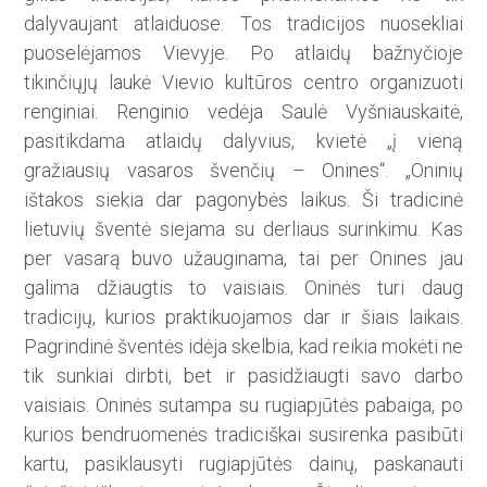
dalyvaujant atlaiduose. Tos tradicijos nuosekliai
puoselėjamos Vievyje. Po atlaidų bažnyčioje
tikinčiųjų laukė Vievio kultūros centro organizuoti
renginiai. Renginio vedėja Saulė Vyšniauskaitė,
pasitikdama atlaidų dalyvius, kvietė „į vieną
gražiausių vasaros švenčių – Onines“. „Oninių
ištakos siekia dar pagonybės laikus. Ši tradicinė
lietuvių šventė siejama su derliaus surinkimu. Kas
per vasarą buvo užauginama, tai per Onines jau
galima džiaugtis to vaisiais. Oninės turi daug
tradicijų, kurios praktikuojamos dar ir šiais laikais.
Pagrindinė šventės idėja skelbia, kad reikia mokėti ne
tik sunkiai dirbti, bet ir pasidžiaugti savo darbo
vaisiais. Oninės sutampa su rugiapjūtės pabaiga, po
kurios bendruomenės tradiciškai susirenka pasibūti
kartu, pasiklausyti rugiapjūtės dainų, paskanauti