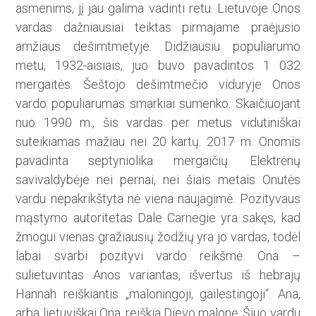
asmenims, jį jau galima vadinti retu. Lietuvoje Onos
vardas dažniausiai teiktas pirmajame praėjusio
amžiaus dešimtmetyje. Didžiausiu populiarumo
metu, 1932-aisiais, juo buvo pavadintos 1 032
mergaitės. Šeštojo dešimtmečio viduryje Onos
vardo populiarumas smarkiai sumenko. Skaičiuojant
nuo 1990 m., šis vardas per metus vidutiniškai
suteikiamas mažiau nei 20 kartų. 2017 m. Onomis
pavadinta septyniolika mergaičių. Elektrėnų
savivaldybėje nei pernai, nei šiais metais Onutės
vardu nepakrikštyta nė viena naujagimė. Pozityvaus
mąstymo autoritetas Dale Carnegie yra sakęs, kad
žmogui vienas gražiausių žodžių yra jo vardas, todėl
labai svarbi pozityvi vardo reikšmė. Ona –
sulietuvintas Anos variantas, išvertus iš hebrajų
Hannah reiškiantis „maloningoji, gailestingoji“. Ana,
arba lietuviškai Ona, reiškia Dievo malonę. Šiuo vardu