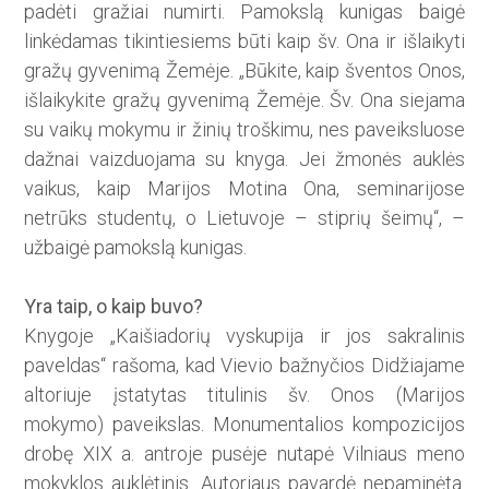
padėti gražiai numirti. Pamokslą kunigas baigė
linkėdamas tikintiesiems būti kaip šv. Ona ir išlaikyti
gražų gyvenimą Žemėje. „Būkite, kaip šventos Onos,
išlaikykite gražų gyvenimą Žemėje. Šv. Ona siejama
su vaikų mokymu ir žinių troškimu, nes paveiksluose
dažnai vaizduojama su knyga. Jei žmonės auklės
vaikus, kaip Marijos Motina Ona, seminarijose
netrūks studentų, o Lietuvoje – stiprių šeimų“, –
užbaigė pamoks­lą kunigas.
Yra taip, o kaip buvo?
Knygoje „Kaišiadorių vyskupija ir jos sakralinis
paveldas“ rašoma, kad Vievio bažnyčios Didžiaja­me
altoriuje įstatytas titulinis šv. Onos (Marijos
mokymo) paveikslas. Monumentalios kompozicijos
drobę XIX a. antroje pusėje nutapė Vilniaus meno
mokyklos auklėtinis. Autoriaus pavardė nepaminėta.