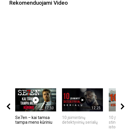
Rekomenduojami Video
17:50
12:25
Se7en – kai tamsa
10 įsimintinų
10 įtemptų,
tampa meno kūriniu
detektyvinių serialų
stingdančių
istorijų