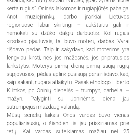
skilandį, kad būtų sočiau, tvirčiau, ypač vyrams, kurie
kerta rugius“. Oninės laikomos ir rugiapjūtės pabaiga.
Anot muziejininkų, darbo įrankiai Lietuvos
regionuose labai skirtingi – aukštaitis gali ir
nemokėti su dzūko dalgiu darbuotis. Kol rugius
kirsdavo pjautuvais, tai buvo moterų darbas. Vyrai
rišdavo pėdas. Taip ir sakydavo, kad moterims yra
lengviau kirsti, nes jos mažesnės, jos pripratusios
lankstytis. Moterys pirmą dieną pirmą saują rugių
supjovusios, pėdas aplink pusiaują persirišdavo, kad,
kaip sakant, nugara atlaikytų. Pasak etnologo Liberto
Klimkos, po Oninių dienelės – trumpyn, darbeliai –
mažyn. Palyginti su Joninėmis, diena jau
sutrumpėjusi maždaug valandą.
Mūsų senelių laikais Onos vardas buvo vienas
populiariausių, o šiandien jis jau priskiriamas prie
retų. Kai vardas suteikiamas mažiau nei 25