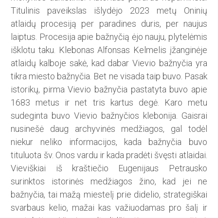
Titulinis paveikslas išlydėjo 2023 metų Oninių
atlaidų procesiją per paradines duris, per naujus
laiptus. Procesija apie bažnyčią ėjo nauju, plytelėmis
išklotu taku. Klebonas Alfonsas Kelmelis įžanginėje
atlaidų kalboje sakė, kad dabar Vievio bažnyčia yra
tikra miesto bažnyčia. Bet ne visada taip buvo. Pasak
istorikų, pirma Vievio bažnyčia pastatyta buvo apie
1683 metus ir net tris kartus degė. Karo metu
sudeginta buvo Vievio bažnyčios klebonija. Gaisrai
nusinešė daug archyvinės medžiagos, gal todėl
niekur neliko informacijos, kada bažnyčia buvo
tituluota šv. Onos vardu ir kada pradėti švęsti atlaidai.
Vieviškiai iš kraštiečio Eugenijaus Petrausko
surinktos istorinės medžiagos žino, kad jei ne
bažnyčia, tai mažą miestelį prie didelio, strategiškai
svarbaus kelio, mažai kas važiuo­damas pro šalį ir