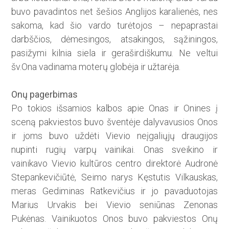
buvo pavadintos net šešios Anglijos karalienės, nes
sakoma, kad šio vardo turėtojos – nepaprastai
darbščios, dėmesingos, atsakingos, sąžiningos,
pasižymi kilnia siela ir geraširdiškumu. Ne veltui
šv.Ona vadinama moterų globėja ir užtarėja.
Onų pagerbimas
Po tokios išsamios kalbos apie Onas ir Onines į
sceną pakviestos buvo šventėje dalyvavusios Onos
ir joms buvo uždėti Vievio neįgaliųjų draugijos
nupinti rugių varpų vainikai. Onas sveikino ir
vainikavo Vievio kultūros centro direktorė Audronė
Stepankevičiūtė, Seimo narys Kęstutis Vilkauskas,
meras Gediminas Ratkevičius ir jo pavaduotojas
Marius Urvakis bei Vievio seniūnas Zenonas
Pukėnas. Vainikuotos Onos buvo pakviestos Onų