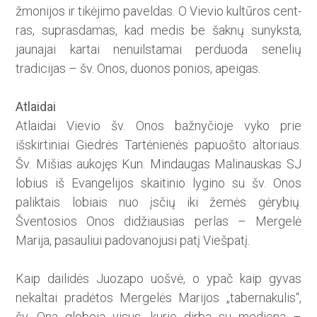
žmonijos ir tikėjimo paveldas. O Vievio kultūros cent­
ras, suprasdamas, kad medis be šaknų sunyksta,
jaunajai kartai nenuilstamai perduoda senelių
tradicijas – šv. Onos, duonos ponios, apeigas.
Atlaidai
Atlaidai Vievio šv. Onos bažnyčioje vyko prie
išskirtiniai Giedrės Tartėnienės papuošto altoriaus.
Šv. Mišias aukojęs Kun. Mindaugas Malinauskas SJ
lobius iš Evangelijos skaitinio lygino su šv. Onos
paliktais lobiais nuo įsčių iki žemės gėrybių.
Šventosios Onos didžiausias perlas – Mergelė
Marija, pasauliui padovanojusi patį Viešpatį.
Kaip dailidės Juozapo uošvė, o ypač kaip gyvas
nekaltai pradėtos Mergelės Marijos „tabernakulis“,
šv. Ona globoja visus, kurie dirba su mediena –