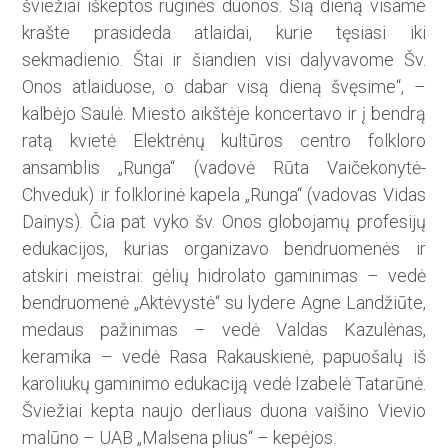
šviežiai iškeptos ruginės duonos. Šią dieną visame
krašte prasideda atlaidai, kurie tęsiasi iki
sekmadienio. Štai ir šiandien visi dalyvavome Šv.
Onos atlaiduose, o dabar visą dieną švęsime“, –
kalbėjo Saulė. Miesto aikštėje koncertavo ir į bendrą
ratą kvietė Elektrėnų kultūros centro folkloro
ansamblis „Runga“ (vadovė Rūta Vaičekonytė-
Chveduk) ir folklorinė kapela „Runga“ (vadovas Vidas
Dainys). Čia pat vyko šv. Onos globojamų profesijų
edukacijos, kurias organizavo bendruomenės ir
atskiri meistrai: gėlių hidrolato gaminimas – vedė
bendruomenė „Aktėvystė“ su lydere Agne Landžiūte,
medaus pažinimas – vedė Valdas Kazulėnas,
keramika – vedė Rasa Rakauskienė, papuošalų iš
karoliukų gaminimo edukaciją vedė Izabelė Tatarūnė.
Šviežiai kepta naujo derliaus duona vaišino Vievio
malūno – UAB „Malsena plius“ – kepėjos.