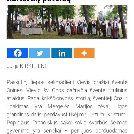
Julija KIRKILIENĖ
Paskutinį liepos sekmadienį Vievis gražiai šventė
Onines. Vievio šv. Onos bažnyčia šventė titulinius
atlaidus. Pagal krikščionybės istoriją, šventieji Ona ir
Joakimas yra Mergelės Marijos tėvai, ilgos
grandinės dalis, perdavusi tikėjimą Jėzumi Kristumi.
Popiežius Pranciškus sako: kokie svarbūs šeimos
gyvenime yra seneliai – per juos perduodamas