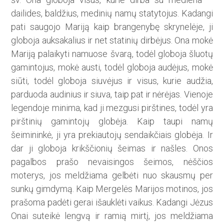
dailides, baldžius, medinių namų statytojus. Kadangi
pati saugojo Mariją kaip brangenybę skrynelėje, ji
globoja auksakalius ir net statinių dirbėjus. Ona mokė
Mariją palaikyti namuose švarą, todėl globoja šluotų
gamintojus, mokė austi, todėl globoja audėjus, mokė
siūti, todėl globoja siuvėjus ir visus, kurie audžia,
parduoda audinius ir siuva, taip pat ir nėrėjas. Vienoje
legendoje minima, kad ji mezgusi pirštines, todėl yra
pirštinių gamintojų globėja. Kaip taupi namų
šeimininkė, ji yra prekiautojų sendaikčiais globėja. Ir
dar ji globoja krikščionių šei­mas ir našles. Onos
pagalbos prašo nevaisingos šeimos, nėščios
moterys, jos meldžiama gelbėti nuo skausmų per
sunkų gimdymą. Kaip Mergelės Marijos motinos, jos
prašoma padėti gerai išauklėti vaikus. Kadangi Jėzus
Onai suteikė lengvą ir ramią mirtį, jos meldžiama