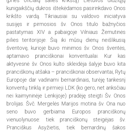
(prieš oficialų šalies krikš­tą) Lietuvos didžiųjų
kunigaikščių dukros ištekėdamos pasirinkdavo Onos
krikšto vardą. Tikriausiai su valdovo iniciatyva
susijęs ir pirmosios šv. Onos titulo bažnyčios
pastatymas XIV a. pabaigoje Vilniaus Žemutinės
pilies teritorijoje. Šią iki mūsų dienų neišlikusią
šventovę, kurioje buvo minimos šv. Onos šventės,
aptarnavo pranciškonai konventualai. Kur kas
aktyvesnė šv. Onos kulto skleidėja šalyje buvo kita
pranciškonų atšaka – pranciškonai observantai, Rytų
Europoje dar vadinami bernardinais, turėję tankesnį
konventų tinklą ir pirmieji LDK (ko gero, net anksčiau
nei kaimyninėje Lenkijoje) pradėję ­steig­ti Šv. Onos
brolijas. Švč. Mergelės Marijos motina šv. Ona nuo
seno buvo gerbiama Europos pranciškonų
vienuolynuose: tiek pranciškonų steigėjas šv.
Pranciškus Asyžietis, tiek bernardinų šakos