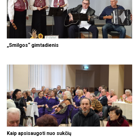
„Smilgos“ gimtadienis
Kaip apsisaugoti nuo sukčių