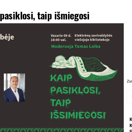
pasiklosi, taip išmiegosi
Zur
Ieš