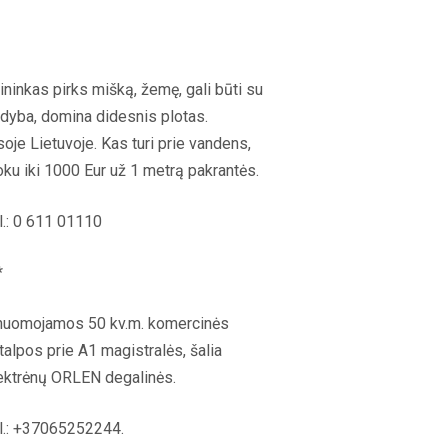
ininkas pirks mišką, žemę, gali būti su
dyba, domina didesnis plotas.
soje Lietuvoje. Kas turi prie vandens,
ku iki 1000 Eur už 1 metrą pakrantės.
l.: 0 611 01110
*
nuomojamos 50 kv.m. komercinės
talpos prie A1 magistralės, šalia
ektrėnų ORLEN degalinės.
l.: +37065252244.