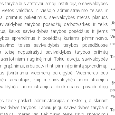
ės taryba bus atstovaujamoji institucija, o savivaldybės
vietos valdžios ir viešojo administravimo teises ir
agal priimtus pakeitimus, savivaldybės meras planuos
Ūk
avivaldybės tarybos posėdžių darbotvarkes ir teiks
so
tus, šauks savivaldybės tarybos posėdžius ir jiems
Vi
rybos sprendimus ir posėdžių, kuriems pirmininkavo,
mo
lsavimo teisės savivaldybės tarybos posėdžiuose
 teisę nepasirašyti savivaldybės tarybos priimtų
Te
kartotiniam nagrinėjimui. Tokiu atveju, savivaldybės
 grąžinimui, arba patvirtinti pirminį priimtą sprendimą.
**
us įtvirtinama vicemerų pareigybė. Vicemeras bus
ybės tarnautojas, kaip ir savivaldybės administracijos
Iš
valdybės administracijos direktoriaus pavaduotojų
pa
El
eisę paskirti administracijos direktorių, o skiriant
vivaldybės tarybos. Tačiau jeigu savivaldybės taryba ir
Te
datūrai, meras vis tiek turės teisę savo sprendimu