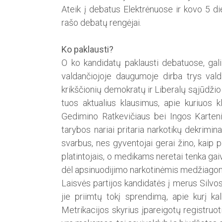
Ateik į debatus Elektrėnuose ir kovo 5 di
rašo debatų rengėjai.
Ko paklausti?
O ko kandidatų paklausti debatuose, gali 
valdančiojoje daugumoje dirba trys vald
krikščionių de­mokratų ir Liberalų sąjūdžio
tuos aktualius klausimus, apie kuriuos k
Gedimino Ratkevičiaus bei Ingos Kartenie
tarybos nariai pritaria narkotikų dekrimin
svarbus, nes gyventojai gerai žino, kaip 
platintojais, o medikams neretai tenka ga
dėl apsinuodijimo narkotinėmis medžiagom
Laisvės partijos kandidatės į merus Silvos
jie priimtų tokį sprendimą, apie kurį ka
Metrikacijos skyrius įpareigotų registruo