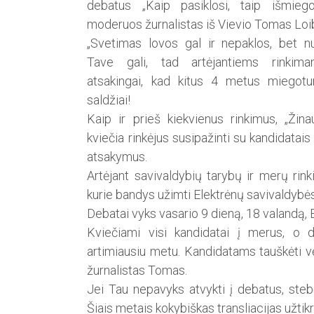
debatus „Kaip pasiklosi, taip išmiegos
moderuos žurnalistas iš Vievio Tomas Loi
„Svetimas lovos gal ir nepaklos, bet n
Tave gali, tad artėjantiems rinkim
atsakingai, kad kitus 4 metus miegotu
saldžiai!
Kaip ir prieš kiekvienus rinkimus, „Žina
kviečia rinkėjus susipažinti su kandidatais
atsakymus.
Artėjant savivaldybių tarybų ir merų rin
kurie bandys užimti Elektrėnų savivaldybė
Debatai vyks vasario 9 dieną, 18 valandą, 
Kviečiami visi kandidatai į merus, o d
artimiausiu metu. Kandidatams tauškėti vė
žurnalistas Tomas.
Jei Tau nepavyks atvykti į debatus, stebė
Šiais metais kokybiškas transliacijas užtikr