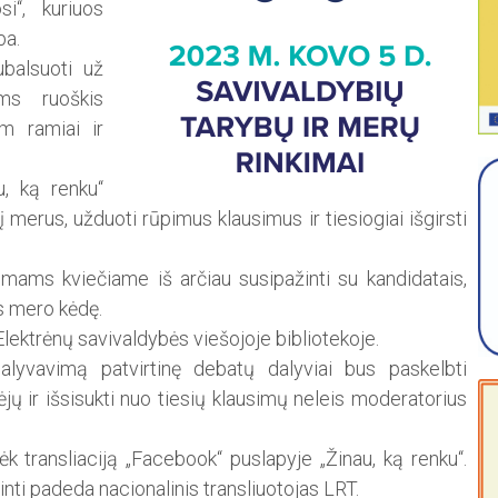
i“, kuriuos
ba.
ubalsuoti už
ams ruoškis
m ramiai ir
u, ką renku“
 į merus, užduoti rūpimus klausimus ir tiesiogiai išgirsti
kimams kviečiame iš arčiau susipažinti su kandidatais,
s mero kėdę.
Elektrėnų savivaldybės viešojoje bibliotekoje.
alyvavimą patvirtinę debatų dalyviai bus paskelbti
jų ir išsisukti nuo tiesių klausimų neleis moderatorius
k transliaciją „Facebook“ puslapyje „Žinau, ką renku“.
inti padeda nacionalinis transliuotojas LRT.