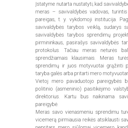
Įstatyme nutarta nustatyti, kad savivaldyb
meras – savivaldybės vadovas, turintis 
pareigas, t. y. vykdomoji institucija. P
savivaldybės tarybos veiklą, sudarys s
savivaldybės tarybos sprendimų projek
pirmininkaus, pasirašys savivaldybės ta
protokolus. Tačiau meras neturės ba
sprendžiamais klausimais. Meras turės
sprendimų ir juos motyvuotai grąžinti pa
taryba galės arba pritarti mero motyvuotam
Vietoj mero pavaduotojo parei­gybės b
politinio (asmeninio) pasitikėjimo valst
direktorius. Kartu bus naikinama savi
pareigybė.
Meras savo vienasmeniu sprendimu turės t
vicemerą pirmiausia reikės atsiklausti sa
nepritars mero siūlomai vicemero kandi