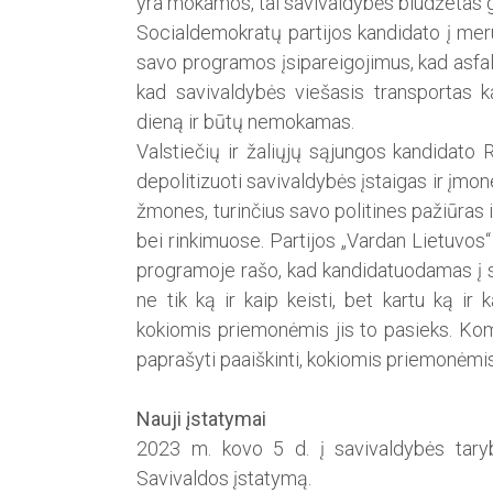
yra mokamos, tai savivaldybės biudžetas g
Socialdemokratų partijos kandidato į mer
savo programos įsipareigojimus, kad asfal
kad savivaldybės viešasis transportas k
dieną ir būtų nemokamas.
Valstiečių ir žaliųjų sąjungos kan­didato
depolitizuoti savivaldybės įstaigas ir įmon
žmones, turinčius savo politines pažiūras ir
bei rinkimuose. Partijos „Vardan Lietuvos
programoje rašo, kad kandidatuodamas į 
ne tik ką ir kaip keisti, bet kartu ką ir 
kokiomis priemonėmis jis to pasieks. Kom
paprašyti paaiškinti, kokiomis priemonėmis i
Nauji įstatymai
2023 m. kovo 5 d. į savivaldybės taryb
Savivaldos įstatymą.