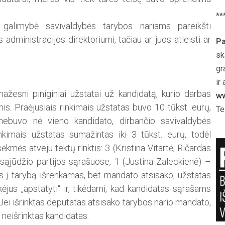
**
alimybė savivaldybės tarybos nariams pareikšti
administracijos direktoriumi, tačiau ar juos atleisti ar
Pa
sk
gr
ir 
žesni piniginiai užstatai už kandidatą, kurio darbas
ww
s. Praėjusiais rinkimais užstatas buvo 10 tūkst. eurų,
Te
 nebuvo nė vieno kandidato, dirbančio savivaldybės
kimais užstatas sumažintas iki 3 tūkst. eurų, todėl
ėkmės atveju tektų rinktis: 3 (Kristina Vitartė, Ričardas
 sąjūdžio partijos sąrašuose, 1 (Justina Zaleckienė) –
as į tarybą išrenkamas, bet mandato atsisako, užstatas
ėjus „apstatyti“ ir, tikėdami, kad kandidatas sąrašams
 Jei išrinktas deputatas atsisako tarybos nario mandato,
s neišrinktas kandidatas.