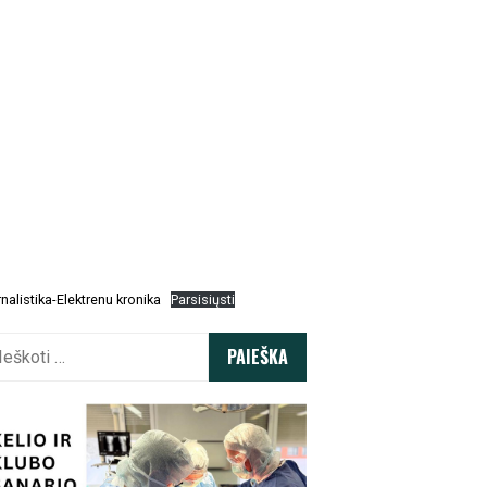
nalistika-Elektrenu kronika
Parsisiųsti
koti: