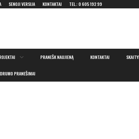
A
SENOJI VERSIJA
KONTAKTAI
TEL.: 0 605 192 99
Show
ROJEKTAI
PRANEŠK NAUJIENĄ
KONTAKTAI
SKAITY
sub
menu
IDRUMO PRANEŠIMAI