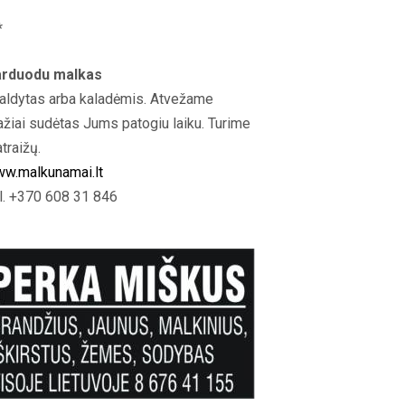
*
rduodu malkas
aldytas arba kaladėmis. Atvežame
ažiai sudėtas Jums patogiu laiku. Turime
atraižų.
w.malkunamai.lt
l. +370 608 31 846