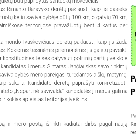
alėtų būti papildytas santuokų mokesčiais.
us Rimanto Baravyko derėtų paklausti, kaip jie pasieks
tuotų kelių savivaldybėje būtų 100 km, o gatvių 70 km,
aimiškose teritorijose pravažiuotų bent 4 kartus per
 Raimondo Ivaškevičiaus derėtų paklausti, kaip jis žada
es. Kokiomis teisinėmis prie­­monėmis jis galėtų paveikti
 konstitucines teises dalyvauti po­litinių partijų veikloje
“ kandidatas į merus Gintaras Jančiauskas savo rinkimų
savivaldybės mero pareigas, tu­rėdamas aiškų matymą,
P
kaip sukurti. Kandidato derėtų paprašyti konkretizuoti,
P
iteto „Nepartinė savivalda“ kandidatės į merus galima
r kokias apleistas teritorijas įveiklins.
Pa
ą ir mero postą išrinkti kadiatai dirbs pagal naują
Re
re