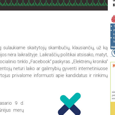
g sulaukiame skaitytojų skambučių, klausiančių, už ką
ijos nėra laikraštyje. Laik­raščių politikai atsisako, ma­tyt,
o socialinio tinklo „Facebook“ paskyras. „Elektrėnų kronika“
ntojų neturi laiko ar galimybių gyventi internetiniuose
ytojus privalome informuoti apie kandidatus ir rinkimų
asario 9 d.
iūrėjus merų