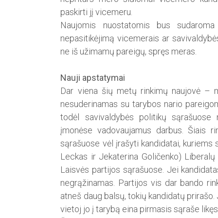
paskirti jį vicemeru.
Naujomis nuostatomis bus sudaroma g
nepasitikėjimą vicemerais ar savivaldybės 
ne iš užimamų pareigų, spręs meras.
Nauji apstatymai
Dar viena šių metų rinkimų naujovė – ma
nesuderinamas su tarybos nario pareigomi
todėl savivaldybės politikų sąrašuose
įmonėse vadovaujamus darbus. Šiais rin
sąrašuose vėl įrašyti kandidatai, kuriems s
Leckas ir Jekaterina Goličenko) Liberalų
Laisvės partijos sąrašuose. Jei kandidat
negrąžinamas. Partijos vis dar bando rink
atneš daug balsų, tokių kandidatų prirašo.
vietoj jo į tarybą eina pirmasis sąraše likę