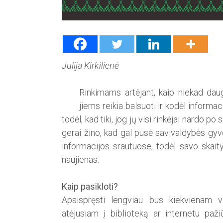
Julija Kirkilienė
Rinkimams artėjant, kaip niekad dau
jiems reikia balsuoti ir kodėl in­­­formac
todėl, kad tiki, jog jų visi rin­kėjai nardo p
gerai žino, kad gal pusė savivaldybės gyve
informacijos srautuose, todėl savo skait
naujienas.
Kaip pasikloti?
Apsispręsti lengviau bus kiekvienam v
atėjusiam į biblioteką ar internetu paž