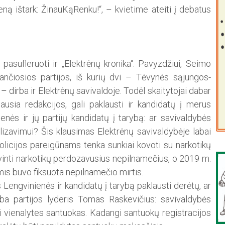
eną ištark: ŽinauKąRenku!“, – kvietime ateiti į debatus
pasufleruoti ir „Elektrėnų kronika“. Pavyzdžiui, Seimo
ančiosios partijos, iš kurių dvi – Tėvynės sąjungos-
 – dirba ir Elektrėnų savivaldoje. Todėl skaitytojai dabar
lausia redakcijos, gali paklausti ir kandidatų į merus
nės ir jų partijų kandidatų į tarybą: ar savivaldybės
alizavimui? Šis klausimas Elektrėnų savivaldybėje labai
policijos pareigūnams tenka sunkiai kovoti su narkotikų
ivinti narkotikų perdozavusius nepilnamečius, o 2019 m.
is buvo fiksuota nepilnamečio mirtis.
 Lengvinienės ir kandidatų į tarybą paklausti derėtų, ar
lba partijos lyderis Tomas Raskevičius: savivaldybės
ti vienalytes santuokas. Kadangi santuokų registracijos