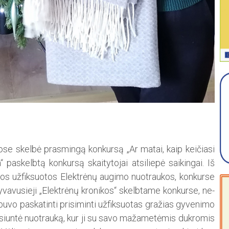
iuose skelbė prasmingą konkursą „Ar matai, kaip keičiasi
ka“ paskelbtą konkursą skaitytojai atsiliepė saikingai. Iš
s užfiksuotos Elektrėnų augimo nuotraukos, konkurse
yvavusieji „Elektrėnų kronikos“ skelbtame konkurse, ne­
i buvo paskatinti prisiminti užfiksuotas gražias gyvenimo
tsiuntė nuotrauką, kur ji su savo mažametėmis dukromis