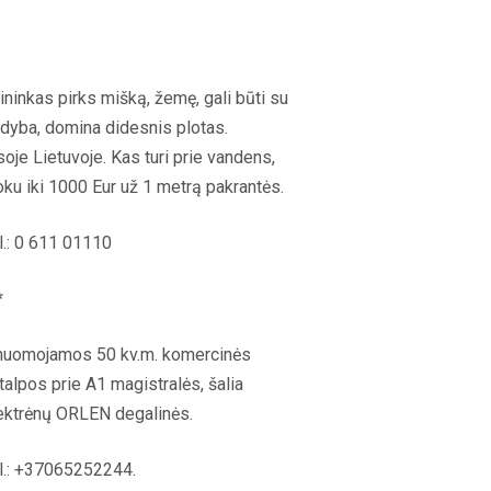
ininkas pirks mišką, žemę, gali būti su
dyba, domina didesnis plotas.
soje Lietuvoje. Kas turi prie vandens,
ku iki 1000 Eur už 1 metrą pakrantės.
l.: 0 611 01110
*
nuomojamos 50 kv.m. komercinės
talpos prie A1 magistralės, šalia
ektrėnų ORLEN degalinės.
l.: +37065252244.