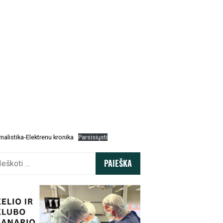
nalistika-Elektrenu kronika
Parsisiųsti
koti: