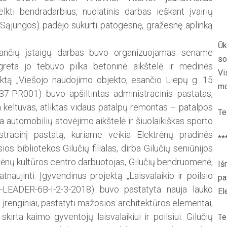
kti bendradarbius, nuolatinis darbas ieškant įvairių
s Sąjungos) padėjo sukurti patogesnę, gražesnę aplinką
Ūk
kiančių įstaigų darbas buvo organizuojamas sename
so
greta jo tebuvo pilka betoninė aikštelė ir medinės
Vi
ktą „Viešojo naudojimo objekto, esančio Liepų g. 15
mo
537-PR001) buvo apšiltintas administracinis pastatas,
a keltuvas, atliktas vidaus patalpų remontas – patalpos
Te
 automobilių stovėjimo aikštelė ir šiuolaikiškas sporto
stracinį pastatą, kuriame veikia Elektrėnų pradinės
**
os bibliotekos Gilučių filialas, dirba Gilučių seniūnijos
ktrėnų kultūros centro darbuotojas, Gilučių bendruomenė,
Iš
aujinti. Įgy­vendinus projektą „Laisvalaikio ir poilsio
pa
-LEADER-6B-I-2-3-2018) buvo pastatyta nauja lauko
El
mų įrenginiai, pastatyti mažosios architektūros elementai,
kirta kaimo gyventojų laisvalaikiui ir poilsiui. Gilučių
Te