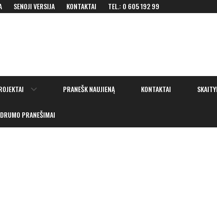
A
SENOJI VERSIJA
KONTAKTAI
TEL.: 0 605 192 99
Show
ROJEKTAI
PRANEŠK NAUJIENĄ
KONTAKTAI
SKAITY
sub
menu
IDRUMO PRANEŠIMAI