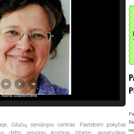
P
P
Albina Sidaravičienė.
Pa
Re
ėje, Gilučių seniūnijos centras. Pastebimi pokyčiai
re
s dirbti seniūnei Kristinai Vitartei: jaunatviškas