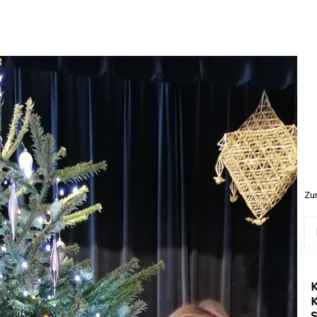
Zur
Ieš