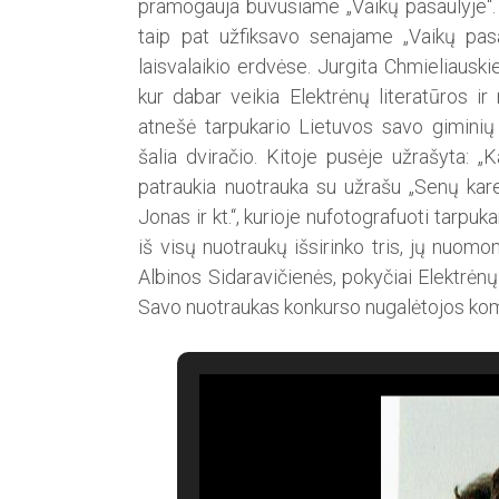
pramogauja buvusiame „Vaikų pasaulyje“. 
taip pat užfiksavo senajame „Vaikų pas
laisvalaikio erdvėse. Jurgita Chmieliauski
kur dabar veikia Elektrėnų literatūros ir
atnešė tarpukario Lietuvos savo giminių 
šalia dviračio. Kitoje pusėje užrašyta: „
patraukia nuotrauka su užrašu „Senų kar
Jonas ir kt.“, kurioje nufotografuoti tarpuk
iš visų nuotraukų išsirinko tris, jų nuomon
Albinos Sidaravičienės, pokyčiai Elektrėnų
Savo nuotraukas konkurso nugalėtojos kom