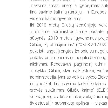
maksimalizmas, energija, gebėjimas sutel
finansavimo šaltinių (tarp jų – ir Europo
visiems kaimo gyventojams.
Iki 2018 metų Gilučių seniūnijoje vei
mūriniame administraciniame pastate, 
sūpynės. 2018 metais įgyvendinus proje
Gilučių k., atnaujinimas“ (20KI-KV-17-02
pakeisti langai, įrengtas žmonių su negali
pritaikytos žmonėms su negalia bei įrengta
aikštynas. Renovavus pagrindinį admini
mokyklos Gilučių skyrius, Elektrėnų viešosi
administracija, įvairias veiklas vykdo Ele
imta ieškoti finansavimo lauko erdvėms atn
erdvės sukūrimas Gilučių kaime“ (ELEK
scena, įrengta aikštė ir takai, vaikų žaidi
šviestuvai ir sutvarkyta aplinka – viskas s