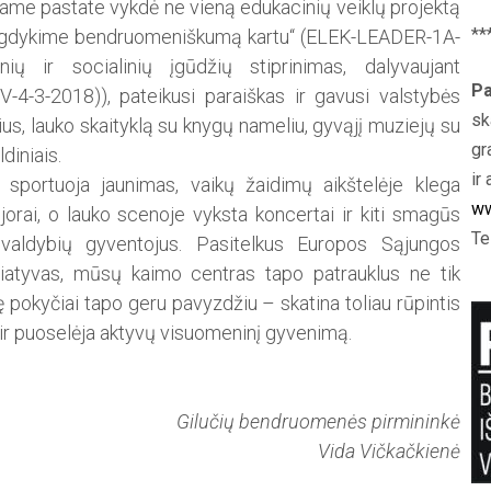
me pastate vykdė ne vieną edukacinių veiklų projektą
**
„Ugdykime bendruomeniškumą kartu“ (ELEK-LEADER-1A-
ių ir socialinių įgūdžių stip­rinimas, dalyvaujant
Pa
V-4-3-2018)), patei­kusi paraiškas ir gavusi valstybės
sk
ius, lauko skaityklą su knygų nameliu, gyvąjį muziejų su
gr
diniais.
ir 
sportuoja jaunimas, vaikų žaidimų aikštelėje klega
ww
njorai, o lauko scenoje vyksta koncertai ir kiti smagūs
Te
avivaldybių gyventojus. Pasitelkus Europos Sąjungos
ciatyvas, mūsų kaimo centras tapo patrauklus ne tik
 pokyčiai tapo geru pavyzdžiu – skatina toliau rūpintis
et ir puoselėja aktyvų visuomeninį gyvenimą.
Gilučių bendruomenės pirmininkė
Vida Vičkačkienė