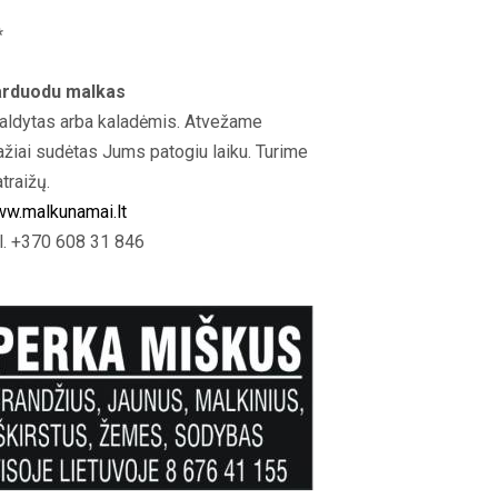
*
rduodu malkas
aldytas arba kaladėmis. Atvežame
ažiai sudėtas Jums patogiu laiku. Turime
atraižų.
w.malkunamai.lt
l. +370 608 31 846