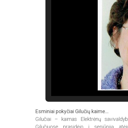
Esminiai pokyčiai Gilučių kaime…
Gilučiai – kaimas Elektrėnų sa­vivaldyb
Gilučiuose prasidėjo į seniūniją atėju