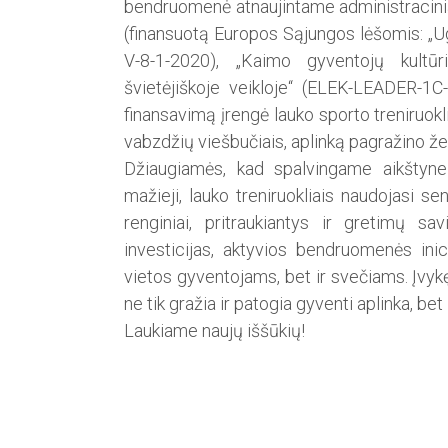
bendruomenė atnaujintame administracinia
(finansuotą Europos Sąjungos lėšomis: 
V-8-1-2020), „Kaimo gyventojų kultūrin
švietėjiškoje veikloje“ (ELEK-LEADER-1C-
finansavimą įrengė lauko sporto treniruokl
vabzdžių viešbučiais, aplinką pagražino žel
Džiaugiamės, kad spalvingame aikštyne 
mažieji, lauko treniruokliais naudojasi se
renginiai, pritraukiantys ir gretimų s
investicijas, aktyvios bendruomenės ini
vietos gyventojams, bet ir svečiams. Įvykę
ne tik gražia ir patogia gyventi aplinka, b
Laukiame naujų iššūkių!