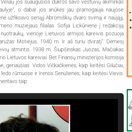
Vėliau jos suaugusios dukros savo vestuvių akimirkas
aulyje“, o dabar jos anūkės jau pramogauja naujose
enė užfiksavo senąjį Abromiškių dvaro svirną ir naująjį,
 meno muziejaus filialas. Sofija Lickūnienė į redakciją
nuotraukų, vienoje Lietuvos armijos kareivis pozuoja
Karužas Motiejus, 1940 m. Ir aš turiu dviratį“. Dėmesį
eivių atmintis. 1938 m. Šiupšinskas Juozas, Mačiakas
ario Lietuvos kareiviai. Bet Finansų ministerijos komisija
e, geriausias. Vidos Vičkačkienės, kaip keitėsi Gilučiai,
 ledo rūmuose ir Irenos Senulienės, kaip keitėsi Vievis.
entavo taip: