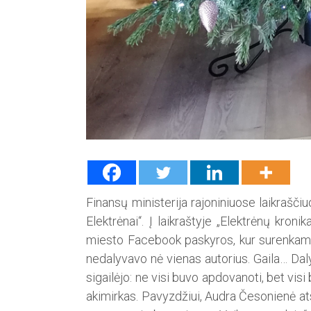
Finansų ministerija rajoniniuo­se laikrašč
Elektrėnai“. Į laikraštyje „Elektrėnų kroni
miesto Facebook paskyros, kur surenkamo
nedalyvavo nė vienas autorius. Gaila… Dal
sigailėjo: ne visi buvo apdovanoti, bet vis
akimirkas. Pavyzdžiui, Audra Česonienė a