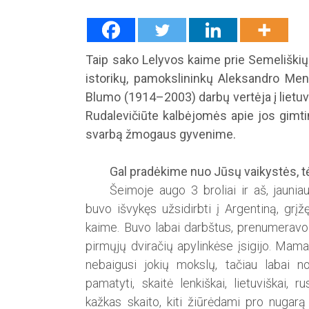
Taip sako Lelyvos kaime prie Semeliškių g
istorikų, pamokslininkų Aleksandro Men
Blumo (1914–2003) darbų vertėja į lietuvi
Rudalevičiūte kalbėjomės apie jos gimtinę
svarbą žmogaus gyvenime.
Gal pradėkime nuo Jūsų vaikystės, t
Šeimoje augo 3 broliai ir aš, jaunia
buvo išvykęs užsidirbti į Argentiną, grįž
kaime. Buvo labai darbštus, prenumeravo la
pirmųjų dviračių apylinkėse įsigijo. Mama
nebaigusi jokių mokslų, tačiau labai n
pamatyti, skaitė lenkiškai, lietuviškai, 
kažkas skaito, kiti žiūrėdami pro nugarą 