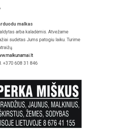
*
rduodu malkas
aldytas arba kaladėmis. Atvežame
ažiai sudėtas Jums patogiu laiku. Turime
atraižų.
w.malkunamai.lt
l. +370 608 31 846