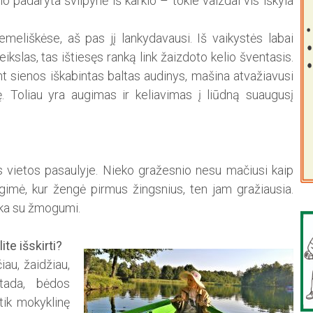
io padaryta švilpynė iš karklo – tokie vaizdai vis iškyla
meliškėse, aš pas jį lankydavausi. Iš vaikystės labai
veikslas, tas ištiesęs ranką link žaizdoto kelio šventasis.
nt sienos iškabintas baltas audinys, mašina atvažiavusi
ę. Toliau yra augimas ir keliavimas į liūdną suaugusį
s vietos pasaulyje. Nieko gražesnio nesu mačiusi kaip
imė, kur žengė pirmus žingsnius, ten jam gražiausia.
ieka su žmogumi.
te išskirti?
iau, žaidžiau,
tada, bėdos
tik mokyklinę