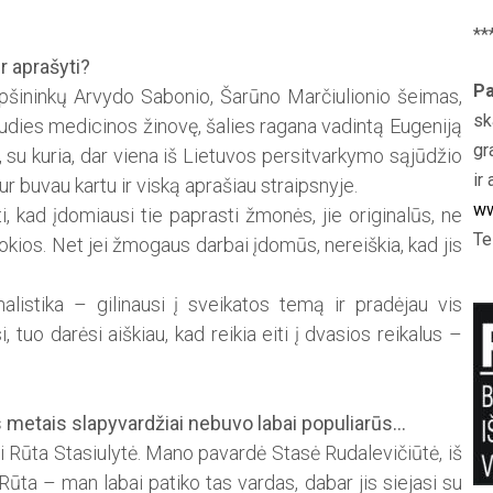
**
r aprašyti?
Pa
repšininkų Arvydo Sabonio, Šarūno Marčiulionio šeimas,
sk
audies medicinos žinovę, šalies ragana vadintą Eugeniją
gr
 su kuria, dar viena iš Lietuvos persi­tvarkymo sąjūdžio
ir 
sur buvau kartu ir viską aprašiau straipsnyje.
ww
 kad įdomiausi tie paprasti žmonės, jie originalūs, ne
Te
okios. Net jei žmogaus darbai įdomūs, nereiškia, kad jis
listika – gilinausi į sveikatos temą ir pradėjau vis
i, tuo darėsi aiškiau, kad reikia eiti į dvasios reikalus –
s metais slapyvardžiai nebuvo labai populiarūs…
i Rūta Stasiulytė. Mano pavardė Stasė Rudalevičiūtė, iš
Rūta – man labai patiko tas vardas, dabar jis siejasi su