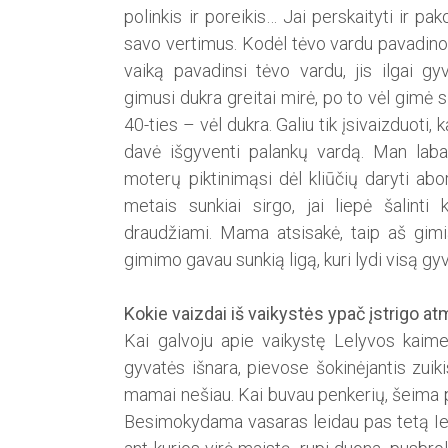
polinkis ir poreikis… Jai perskaityti ir 
savo vertimus. Kodėl tėvo vardu pavadino 
vaiką pavadinsi tėvo vardu, jis ilgai g
gimusi dukra greitai mirė, po to vėl gimė 
40-ties – vėl dukra. Galiu tik įsivaizduoti, 
davė išgyventi palankų vardą. Man labai
moterų piktinimąsi dėl kliūčių daryti a
metais sunkiai sirgo, jai liepė šalinti 
draudžiami. Mama atsisakė, taip aš gimi
gimimo gavau sunkią ligą, kuri lydi visą g
Kokie vaizdai iš vaikystės ypač įstrigo at
Kai galvoju apie vaikystę Lelyvos kaime,
gyvatės išnara, pievose šokinėjantis zuiki
mamai nešiau. Kai buvau penkerių, šeima p
Besimokydama vasaras ­leidau pas tetą Iev