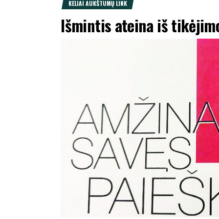
KELIAI AUKŠTUMŲ LINK
Išmintis ateina iš tikėjimo