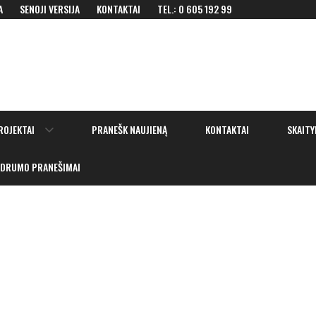
A
SENOJI VERSIJA
KONTAKTAI
TEL.: 0 605 192 99
Show
ROJEKTAI
PRANEŠK NAUJIENĄ
KONTAKTAI
SKAITY
sub
menu
IDRUMO PRANEŠIMAI