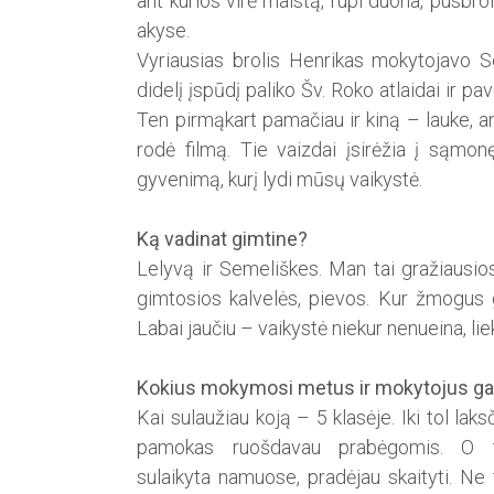
ant kurios virė maistą, rupi duona, pusbrol
akyse.
Vyriausias brolis Henrikas mokytojavo Se
didelį įspūdį paliko Šv. Roko atlaidai ir pa
Ten pirmąkart pamačiau ir kiną – lauke, a
rodė filmą. Tie vaizdai įsirėžia į sąmon
gyvenimą, kurį lydi mūsų vaikystė.
Ką vadinat gimtine?
Lelyvą ir Semeliškes. Man tai gražiausio
gimtosios kalvelės, pievos. Kur žmogus g
Labai jaučiu – vaikystė niekur nenueina, l
Kokius mokymosi metus ir mokytojus gali
Kai sulaužiau koją – 5 klasėje. Iki tol laksč
pamo­kas ruošdavau prabėgomis. O 
sulaikyta namuose, pradėjau skaityti. Ne 