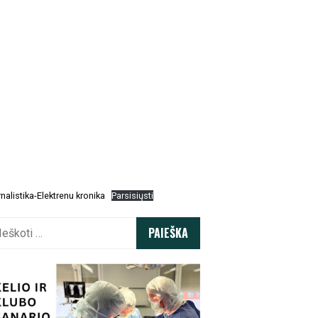
nalistika-Elektrenu kronika
Parsisiųsti
koti: