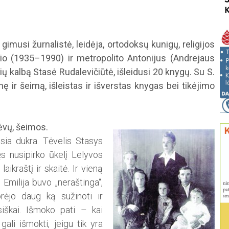
imusi žurnalistė, lei­dėja, ortodoksų kunigų, religijos
io (1935–1990) ir metropolito Antonijus (Andrejaus
ų kalbą Stasė Rudalevičiūtė, išlei­dusi 20 knygų. Su S.
 ir šei­mą, išleistas ir išverstas knygas bei tikėjimo
ėvų, šeimos.
usia dukra. Tėvelis Stasys
ęs nusipirko ūkelį Lelyvos
ikraštį ir skaitė. Ir vieną
 Emilija buvo „neraštinga“,
orėjo daug ką sužinoti ir
rusiškai. Išmoko pati – kai
gali išmokti, jeigu tik yra