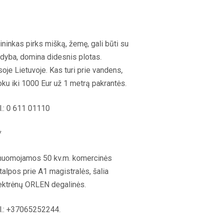
ininkas pirks mišką, žemę, gali būti su
dyba, domina didesnis plotas.
soje Lietuvoje. Kas turi prie vandens,
ku iki 1000 Eur už 1 metrą pakrantės.
l.: 0 611 01110
*
nuomojamos 50 kv.m. komercinės
talpos prie A1 magistralės, šalia
ektrėnų ORLEN degalinės.
l.: +37065252244.