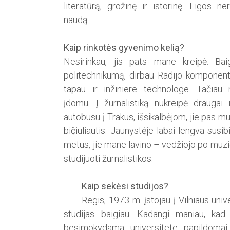
literatūrą, grožinę ir istorinę. Ligos ner
naudą.
Kaip rinkotės gyvenimo kelią?
Nesirinkau, jis pats mane kreipė. Baig
politechnikumą, dirbau Radijo komponen
tapau ir inžiniere technologe. Tačia
įdomu. Į žurnalistiką nukreipė draugai
autobusu į Trakus, išsikalbėjom, jie pas 
bičiuliautis. Jaunystėje labai lengva susib
metus, jie mane lavino – vedžiojo po muziej
studijuoti žurnalistikos.
Kaip sekėsi studijos?
Regis, 1973 m. įstojau į Vilniaus unive
studijas baigiau. Kadangi maniau, kad 
besimokydama universitete papildomai