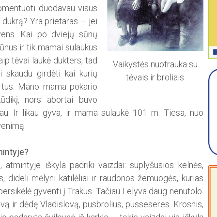
pakomentuoti duodavau visus
dukrą? Yra prietaras – jei
yvens. Kai po dviejų sūnų
sūnus ir tik mamai sulaukus
kaip tėvai laukė dukters, tad
Vaikystės nuotrauka su
 skaudu girdėti kai kurių
tėvais ir broliais
bortus. Mano mama pokario
kūdikį, nors abortai buvo
au. Ir likau gyva, ir mama sulaukė 101 m. Tiesa, nuo
yvenimą.
mintyje?
 atmintyje iškyla padriki vaizdai: suplyšusios kelnės,
s, dideli mėlyni katilėliai ir raudonos žemuogės, kurias
ersikėlė gyventi į Trakus. Tačiau Lelyva daug nenutolo.
ą ir dėdę Vladislovą, pusbrolius, pusseseres. Krosnis,