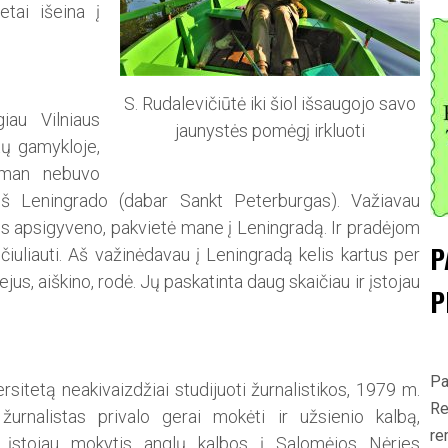
etai išeina į
S. Rudalevičiūtė iki šiol išsaugojo savo
iau Vilniaus
jaunystės pomėgį irkluoti
tų gamykloje,
u man nebuvo
 iš Leningrado (dabar Sankt Peterburgas). Važiavau
mus apsigyveno, pakvietė mane į Leningradą. Ir pradėjom
P
ičiuliauti. Aš važinėdavau į Leningradą kelis kartus per
us, aiškino, rodė. Jų paskatinta daug skaičiau ir įstojau
P
Pa
rsitetą neakivaizdžiai studi­juoti žurnalistikos, 1979 m.
Re
žurnalistas privalo gerai mokėti ir užsienio kalbą,
re
 įstojau mokytis anglų kalbos į Salomėjos Nėries