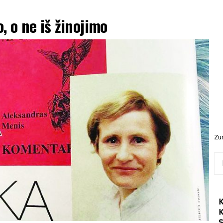
, o ne iš žinojimo
Zur
Ieš