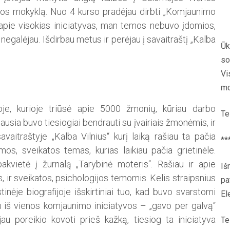
bos mokyklą. Nuo 4 kurso pradėjau dirbti „Komjaunimo
u apie visokias iniciatyvas, man temos nebuvo įdomios,
 negalėjau. Išdirbau metus ir perėjau į savaitraštį „Kalba
Ūk
so
Vi
mo
e, kurioje triūsė apie 5000 žmonių, kūriau darbo
Te
sia buvo tiesiogiai bendrauti su įvairiais žmonėmis, ir
savaitraštyje „Kalba Vilnius“ kurį laiką rašiau ta pačia
**
s, sveikatos temas, kurias laikiau pačia grietinėle.
kvietė į žurnalą „Tarybinė moteris“. Rašiau ir apie
Iš
s, ir sveikatos, psichologijos temomis. Kelis straipsnius
pa
tinėje biografijoje išskirtiniai tuo, kad buvo svarstomi
El
 iš vienos komjaunimo iniciatyvos – „gavo per galvą“
jau poreikio kovoti prieš kažką, tiesiog ta iniciatyva
Te