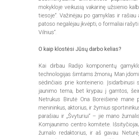
mokykloje veikusią vakarinę užsienio kal
tiesoje“. Važinėjau po gamyklas ir rašia
patoso negalėjau įkvėpti, o formaliai rašyti
Vilnius“.
O kaip klostėsi Jūsų darbo kelias?
Kai dirbau Radijo komponentų gamykloj
technologijas šimtams žmonių. Man įdomiau
sėdinčiais prie konteinerio. Įsidarbinusi 
jaunimo tema, bet krypau į gamtos, šeimo
Netrukus Birutė Ona Boreišienė mane pa
menininkus, aktorius, ir žymius sportininku
parašiau ir „Švyturiui“ – jie mano žurnalis
Komjaunimo centro komitete. Išsityčiojau
žurnalo redaktorius, ir aš gavau. Neturė