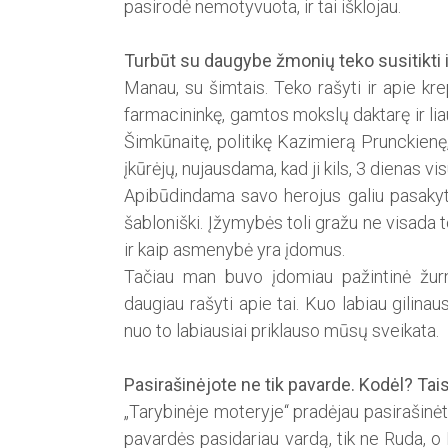
pasirodė nemotyvuota, ir tai išklojau.
Turbūt su daugybe žmonių teko susitikti i
Manau, su šimtais. Teko rašyti ir apie k
farmacininkę, gamtos mokslų daktarę ir li
Šimkūnaitę, politikę Kazimierą Prunckienę,
įkūrėjų, nujausdama, kad ji kils, 3 dienas vi
Apibūdindama savo herojus galiu pasakyti,
šabloniški. Įžymybės toli gražu ne visada t
ir kaip asmenybė yra įdomus.
Tačiau man buvo įdomiau pažintinė žurna
daugiau rašyti apie tai. Kuo labiau gilinaus
nuo to labiausiai priklauso mūsų sveikata.
Pasirašinėjote ne tik pavarde. Kodėl? Tai
„Tarybinėje moteryje“ pradėjau pasirašinėt
pa­vardės pasidariau vardą, tik ne Ruda, o 